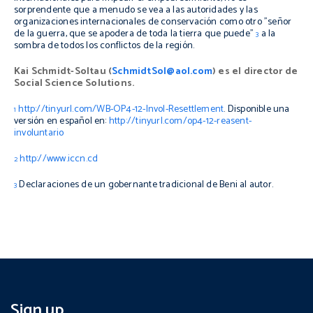
sorprendente que a menudo se vea a las autoridades y las
organizaciones internacionales de conservación como otro "señor
de la guerra, que se apodera de toda la tierra que puede"
a la
3
sombra de todos los conflictos de la región.
Kai Schmidt-Soltau (
SchmidtSol@aol.com
) es el director de
Social Science Solutions.
http://tinyurl.com/WB-OP4-12-Invol-Resettlement
. Disponible una
1
versión en español en:
http://tinyurl.com/op4-12-reasent-
involuntario
http://www.iccn.cd
2
Declaraciones de un gobernante tradicional de Beni al autor.
3
Sign up