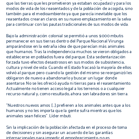
que las tierras que les prometieron ya estaban ocupadas) y para los
modos de vida de los reasentados y de la población de acogida, sino
también para el medioambiente ya que parecía inevitable que los
reasentados crearan claros en su nuevo emplazamiento en la selva
para continuar con las pautas tradicionales de sus modos de vida.
Bajo la administración colonial se permitió a unos 9.000 mbutis
permanecer en sus tierras dentro del Parque Nacional Virunga
amparándose en la extraña idea de que parecían más animales
que humanos. Tras la independencia muchos se vieron obligados a
establecerse en poblados fuera del parque. Esta sedentarización
forzada tuvo efectos desastrosos en sus modos de subsistencia,
cultura y nivel de vida. Cuando el Estado fracasó la mayoría de ellos
volvió al parque pero cuando la gestión del mismo se reorganizó les
obligaron de nuevo a abandonarlo y buscar un lugar donde
asentarse. No se les ofreció ayuda ni tierras para el reasentamiento.
Actualmente no tienen acceso legal a los terrenos o a cualquier
recurso natural y, como resultado, ahora son labradores sin tierra.
"Nuestros nuevos amos […] prefieren a los animales antes que a los
humanos y no les importa que la gente sufra mientras que los
animales sean felices".
Líder mbuti.
Sin la implicación de la población afectada en el proceso de toma
de decisiones y sin asegurar un acuerdo de las garantías
internacionales para impedir el empobrecimiento, no es