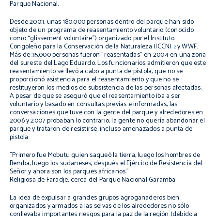
Parque Nacional.
Desde 2003, unas 180.000 personas dentro del parque han sido
objeto de un programa de reasentamiento voluntario (conocido
como “
glissement
volontaire
”) organizado por el Instituto
Congoleño para la Conservación de la Naturaleza (ICCN)
y WWF.
2
Más de 35.000 personas fueron "reasentadas" en 2004 en una zona
del sureste del Lago Eduardo. Los funcionarios admitieron que este
reasentamiento se llevó a cabo a punta de pistola, que no se
proporcionó asistencia para el reasentamiento y que no se
restituyeron los medios de subsistencia de las personas afectadas.
A pesar de que se aseguró que el reasentamiento iba a ser
voluntario y basado en consultas previas e informadas, las
conversaciones que tuve con la gente del parque y alrededores en
2006 y 2007 probaban lo contrario; la gente no quería abandonar el
parque y trataron de resistirse, incluso amenazados a punta de
pistola.
"Primero fue Mobutu quien saqueó la tierra, luego los hombres de
Bemba, luego los sudaneses, después el Ejército de Resistencia del
Señor y ahora son los parques africanos.”
Religiosa de Faradje, cerca del Parque Nacional Garamba
La idea de expulsar a grandes grupos agroganaderos bien
organizados y armados a las selvas de los alrededores no sólo
conllevaba importantes riesgos para la paz de la región (debido a