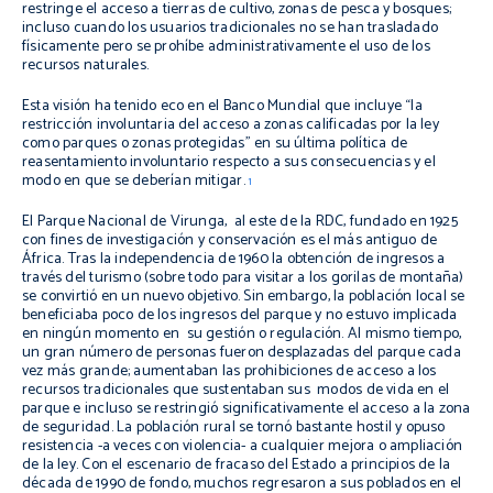
restringe el acceso a tierras de cultivo, zonas de pesca y bosques;
incluso cuando los usuarios tradicionales no se han trasladado
físicamente pero se prohíbe administrativamente el uso de los
recursos naturales.
Esta visión ha tenido eco en el Banco Mundial que incluye “la
restricción involuntaria del acceso a zonas calificadas por la ley
como parques o zonas protegidas” en su última política de
reasentamiento involuntario respecto a sus consecuencias y el
modo en que se deberían mitigar.
1
El Parque Nacional de Virunga, al este de la RDC, fundado en 1925
con fines de investigación y conservación es el más antiguo de
África. Tras la independencia de 1960 la obtención de ingresos a
través del turismo (sobre todo para visitar a los gorilas de montaña)
se convirtió en un nuevo objetivo. Sin embargo, la población local se
beneficiaba poco de los ingresos del parque y no estuvo implicada
en ningún momento en su gestión o regulación. Al mismo tiempo,
un gran número de personas fueron desplazadas del parque cada
vez más grande; aumentaban las prohibiciones de acceso a los
recursos tradicionales que sustentaban sus modos de vida en el
parque e incluso se restringió significativamente el acceso a la zona
de seguridad. La población rural se tornó bastante hostil y opuso
resistencia -a veces con violencia- a cualquier mejora o ampliación
de la ley. Con el escenario de fracaso del Estado a principios de la
década de 1990 de fondo, muchos regresaron a sus poblados en el