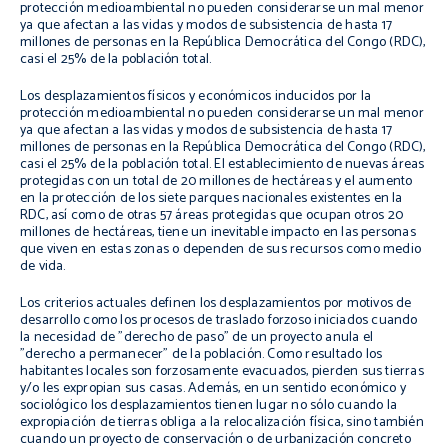
protección medioambiental no pueden considerarse un mal menor
ya que afectan a las vidas y modos de subsistencia de hasta 17
millones de personas en la República Democrática del Congo (RDC),
casi el 25% de la población total.
Los desplazamientos físicos y económicos inducidos por la
protección medioambiental no pueden considerarse un mal menor
ya que afectan a las vidas y modos de subsistencia de hasta 17
millones de personas en la República Democrática del Congo (RDC),
casi el 25% de la población total. El establecimiento de nuevas áreas
protegidas con un total de 20 millones de hectáreas y el aumento
en la protección de los siete parques nacionales existentes en la
RDC, así como de otras 57 áreas protegidas que ocupan otros 20
millones de hectáreas, tiene un inevitable impacto en las personas
que viven en estas zonas o dependen de sus recursos como medio
de vida.
Los criterios actuales definen los desplazamientos por motivos de
desarrollo como los procesos de traslado forzoso iniciados cuando
la necesidad de "derecho de paso" de un proyecto anula el
"derecho a permanecer" de la población. Como resultado los
habitantes locales son forzosamente evacuados, pierden sus tierras
y/o les expropian sus casas. Además, en un sentido económico y
sociológico los desplazamientos tienen lugar no sólo cuando la
expropiación de tierras obliga a la relocalización física, sino también
cuando un proyecto de conservación o de urbanización concreto