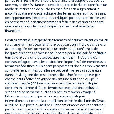
par les femmes à travers toute la péninsule arabique, s’est avérée
une moyen de résistance acceptable. La poésie Nabati constitue un
mode de résistance de plusieurs manières : en augmentant la
mobilité spatiale et géographique des femmes, en leur fournissant
des opportunités d’exprimer des critiques politiques et sociales, et
en permettant à certaines femmes d’établir des carrières en tant
que poètes ce qui leur vaut respect, influence et avantages
financiers.
Contrairement à la majorité des femmes bédouines vivant en milieu
rural, une femme poète (
shā’irah
) peut parcourir hors de chez elle,
accompagnée de son mari ou d’un individu de confiance, de
longues distances en voiture pour participer à une soirée poétique
(
umsiyyah
) ou à une joute poétique (
mahrajān
). Il s’agit-là d’un
contraste flagrant avec les restrictions imposées à de nombreuses
femmes bédouines qui ne sont pas poètes et dont les mouvements
sont tellement limités qu’elles ne peuvent même pas apparaître
dans un village en dehors de chez elles. Une femme poète, par
contre, peut réciter son œuvre devant une audience qui peut
compter jusqu’à 500 hommes sans susciter aucune critique
concernant sa moralité. Les femmes poètes qui ont le plus de
succès peuvent même, si elles en ont les moyens, voyager à
l’étranger pour participer à des rencontres poétiques
internationales comme la compétition télévisée des Émirats ‘
Shā’r
al-Million
’ (‘Le poète du million’). Pendant et après ces rencontres il
peut arriver que les femmes poètes conversent et mangent avec
des hommes extérieurs à leur famille et, dans ce contexte d’une