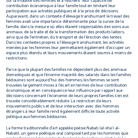
sur la mobilité des femmes et a restreint leur capacité de
contribution économique à leur famille tout en limitant leur
participation aux activités publiques et à la prise de décisions.
Auparavant, dans un contexte d’élevage transhumant le travail des
femmes avait une importance déterminante pour la survie de la
famille, dans la mesure où elles étaient responsables des soins aux
animaux, de la traite et de la transformation des produits laitiers,
ainsi que de l’entretien, du transport et de l’érection des tentes.
Dans les contextes propres à l’élevage transhumant, les activités
menées par les femmes leur permettaient également d’occuper un
espace plus étendu et leurs mouvements étaient soumis à moins de
restrictions.
Parce que la plupart des familles ne dépendent plus des animaux
domestiques et que l’énorme majorité des salariés dans les familles
bédouines sont aujourd’hui des hommes, les femmes se sont
trouvées largement mises à l’écart en termes de leur contribution
économique, et en conséquence leur influence par rapport aux
décisions concernant l’économie de leurs propres familles s’en est
trouvée considérablement réduite. La restriction de leurs
mouvements publics et de leur interaction avec des hommes
étrangers à leur famille rend également difficile toute activité
politique aux femmes bédouines.
La forme traditionnelle d’art appelée poésie Nabati (
al-sha’r al-
Nabati
), un genre poétique oral composé tant par les hommes que