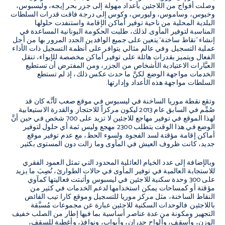
وصلت أفواج من اللاجئين بأعداد مهولة إلى جزر بحر إيجه، وليسبوس،
وخيوس، وساموس، وليورس، وكوس إلى درجة فاقت قدرات السلطات
البلدية المحلية من ناحية توفير أماكن الإقامة واستنفدت حلولها
المناسبة لتوفير المأوى. لذلك، طلبت الحكومة اليونانية المساعدة في
إنشاء ’نقاط ساخنة‘ يتعين على جميع الوافدين الجدد المرور بها من أجل
عملية التسجيل. وفي عالم مثالي يتوافر على أنظمة التسجيل ذات الأداء
الفعال ويتميز بقدرات هائلة على توفير أماكن مخصصة للإيواء، تنقل
العبَّارات الاعتيادية الأشخاص من الجزر، ومن المفترض أن تستطيع
الخدمات مواجهة الوضع. لكنَّ ما حدث عكس ذلك، إذ لم تستطع
السلطات مواجهة هذه الأعداد وإدارتها.
وتقع نقطة موريا الساخنة في ليسبوس في موقع صعب لأنَّه كان قد
صُمِّم في السابق عام 2013 ليكون مركزاً للاحتجاز. والقدرة الاستيعابية
لهذا الموقع في توفير مهاجع للاجئين لا تزيد على 700 شخص في حين أنَّ
الوضع في هذا الوقت يتطلب 2300 مهجع وليس ثمة أي حلول لتوفير
أماكن إقامة مؤقتة لسد الفجوة. ولسوء الحظ، مع عدم توفير موقع
جديد، كانت ظروف العيش في المأوى وما زالت دون المستوى بكثير.
وبالإضافة إلى عدد الخيام العائلية المحدود التي تمثل العمود الفقري
للاستجابة العالمية في توفير المأوى في حالات الطوارئ، نُصِبَ ما يزيد
على 300 وحدة سكنية للاجئين في ليسبوس وأثبتت فعاليتها كمآوي
مؤقتة أو كمساحات يمكن استخدامها لدعم الخدمات في كثير من
النقاط الساخنة، مثل مركز موريا للتسجيل وموقع كارا تيب الفائض
باللاجئين. فالوحدات السكنية للاجئين عبارة عن مجموعات مُسبَّقة
التجهيز ومكونة من عدة عناصر أساسية بما فيها إطار من الصلب خفيف
الوزن، وأسقف، وألواح جدران، وأبواب، ونوافذ، وأغطية للسقف،