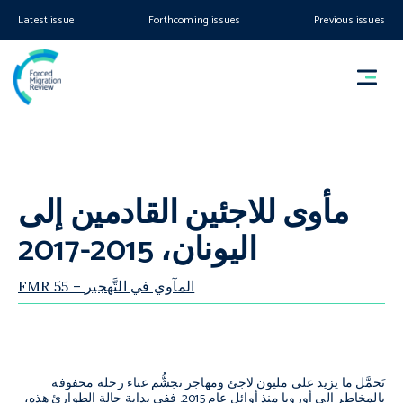
Latest issue
Forthcoming issues
Previous issues
مأوى للاجئين القادمين إلى
اليونان، 2015-2017
FMR 55 – المآوي في التَّهجير
تَحمَّل ما يزيد على مليون لاجئ ومهاجر تجشُّم عناء رحلة محفوفة
بالمخاطر إلى أوروبا منذ أوائل عام 2015. ففي بداية حالة الطوارئ هذه،