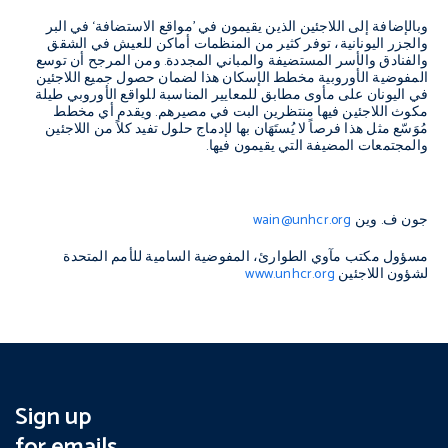
وبالإضافة إلى اللاجئين الذين يقيمون في ’مواقع الاستضافة‘ في البر
والجزر اليونانية، توفر كثير من المنظمات أماكن للعيش في الشقق
والفنادق والأسر المستضيفة والمباني المجددة. ومن المرجح أن توسع
المفوضية الأوروبية مخطط الإسكان هذا لضمان حصول جميع اللاجئين
في اليونان على مأوى مطابق للمعايير المناسبة للواقع الأوروبي طيلة
مكوث اللاجئين فيها منتظرين البت في مصيرهم. ويقدم أي مخطط
مُوَسّع مثل هذا فرصاً لا يُستَهَان بها لإدماج حلول تفيد كلاً من اللاجئين
والمجتمعات المضيفة التي يقيمون فيها.
جون ف. وين
wain@unhcr.org
مسؤول مكتب مآوي الطوارئ، المفوضية السامية للأمم المتحدة
لشؤون اللاجئين
www.unhcr.org
Sign up
for emails