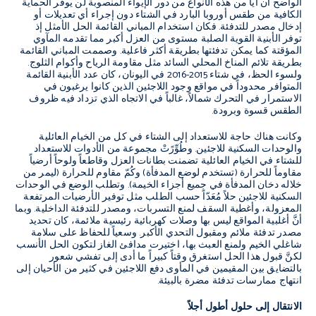
الواضح أن أياًّ من هذه الأنواع من دور الإيواء المنصوبة لن يوفر الحماية
الكافية من طقس أوروبا البارد في الشتاء دون إجراء أي تعديلات أو
إدخال مصدر للتدفئة. فكان استخدام المباني القائمة الحل الأمثل إذ
توفر الأبنية القوية الصلبة مستوى من العزل أكبر مما تقدمه المآوي
المؤقتة كما يمكن تدفئتها بطريقة أكثر فاعلية. وصممت المباني القائمة
بطريقة تلائم المناخ المحلي السائد مثل مقاومة الرياح وأكوام الثلوج.
ولسوء الحظ، في شتاء 2015-2016 في اليونان، كان عدد الأبنية القائمة
المتوافر محدوداً في مواقع وجود اللاجئين الذين كانوا يرغبون في
الاستمرار في التحرك شمالاً، غالباً في الاتجاه الذي تزداد فيه ظروف
الطقس قسوة وبرودة.
وكانت هناك حاجة للاستعداد إلى الشتاء في كل من الخيام العائلية
والوحدات السكنية للاجئين. وطُوِّرًتْ مجموعة من الأدوات للاستعداد
للشتاء في الخيام العائلية تضمنت بطانات العزل وقاطعاً ولوحاً أرضياً
مقاوماً للحرارة (تستخدم لوضع المدفأة) وكُمّ مقاوم للحرارة (ليمر من
خلاله دخان المدفأة في جميع أجزاء الخيمة). وتطلب الوضع في الوحدات
السكنية للاجئين حلاً مُعَدّاً حسب الطلب مثل توفير الأرضيات المرتفعة
المعزولة، وأغطية السقف لمنع التسربات، ومصدر للتدفئة الداخلية. وبما
أنَّ أغلبية المواقع ليس بها وصلات كهربائية رئيسية ملائمة، كان تحديد
مصدر تدفئة ملائم ومقبول التحدي الأكبر. وسعياً للحفاظ على سلامة
شاغلي الخيم ولمنع العبث بها، اختيرت مدافئ الغاز لتكون الحل الأنسب
لكنَّ قبول هذا الحل استغرق وقتاً كبيراً ما أدى إلى تفشي شعور
بالتضايق بين المقيمين في المأوى دفع اللاجئين في كثير من الأحيان إلى
انتهاج ممارسات تدفئة مضرة بالبيئة.
الانتقال إلى حلول أطول أجلاً