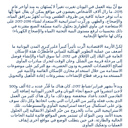
مع أنَّ بيئة العمل في اليونان تغيرت تغيراً لا يُستَهَان به منذ أواخر عام
2015، ما زال آلاف الأشخاص يعيشون في مواقع يمكن أن يقال عنها إنَّها
بدأت توفر حماية كافية من ظروف الطقس وبدأت تُجَهَزُ بمرافق المياه،
والإصحاح، والطهي. وركَّزت استراتيجية الاستعداد لشتاء 2016-2017 على
الاستعاضة عن مآوي الطوارئ بحلول دائمة مسبَّقة الصنع مقترنة في
ذلك بتحسينات لرفع مستوى البنية التحتية (المياه والإصحاح الكهرباء)
وكان لها نتائجها الإيجابية.
لكنَّ الأزمة الاقتصادية أثَّرت تأثيراً كبيراً على كبرى المدن اليونانية ما
أضعف من عملية التطوير الهيكلية للمباني فاُضْطُرَّتْ هيئة الإسكان
العامة في البلاد إلى الإغلاق في 2012، أما سوق البناء والإنشاء فوصل
إلى مرحلة قريبة من الشلل. وحان الوقت لتحرك مبادرات المأوى
لصالح الاقتصادات الحضرية ودون الحضرية، مع التركيز على موضوعات
الاستدامة من خلال استخدام مخازن الإسكان القائمة والأبنية غير
المستخدمة وبرفد قطاع الإنشاءات بمشروعات إعادة التأهيل والتحويل.
وبدءاً بشهر فبراير/شباط 2017، كان هناك ما قُدِّر عدده بـ 62 ألف و500
لاجئ انتشروا في جميع أنحاء اليونان وفي الجزر اليونانية إضافة إلى
القادمين الجدد بأعداد منخفضة. ومع ذلك، ما زال هناك كثير من العمل
الذي يجب فعله وكثير من القرارات التي يجب اتخاذها وكل ذلك سوف
يؤثر على استكمال مراجعة استراتيجية المآوي والمستوطنات، تلك
الاستراتيجية التي بدأت بالخروج من حيّز الحلول الانتقالية إلى الحلول
بعيدة الأمد. ومن المؤكد أن تستمر بعض المواقع قائمة لتلبية الحاجات
الحالية والطارئة، في حين يتطلب الوضع في مواقع أخرى إيقاف
العمليات وتفكيك المأوى.