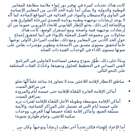
كانت هناك تحديات كبيرة في توفير دور إيواء ملائمة مطابقة للمعايير
الوطنية والدولية. ولا يمكن أبداً تلبية الحد الأدنى من المعايير الإنسانية
في المأوى والاستيطان والمواد غير الغذائية في المواقع المتاحة كما أنَّه
لا يوجد إرشادات توجيهية وطنية يونانية للتصدي لمرحلة الطوارئ هذه.
وبالإضافة إلى ذلك، يخلو الإطار القانوني للاتحاد الأوروبي عموماً من أي
إرشادات توجيهية فنية واضحة. ومع استقرار الوضع، كانت هناك
محاولات من مجموعة العمل المعنيّة بالإيواء في أثينا لتحقيق إجماع
حول الحد الأدنى من المعايير. ومع ذلك، تطلبت المراحل الأولى توجيهاً
عاماً لتحقيق مستوى متسق من الاستجابة وتطوير مؤشرات يقاس على
ضوئها مستوى الأداء في الوحدات الفنية ذات الصلة.
وبناءً على ذلك، طُوَّرَ نموذج وصفي لمساعدة العاملين في البرنامج
الفني الميداني في التخطيط للحلول وتنفيذها. وحُدِّدَتْ الفئات المختلفة
على النحو التالي:
مناطق الانتظار لإقامة اللاجئين مدة لا تتجاوز 24 ساعة علماً أنَّها تخلو
من مرافق المبيت.
أماكن الإقامة العابرة المُعَدّة للإقامة حتى خمسة أيام والمزودة
بمرافق للمبيت.
أماكن الإقامة متوسطة وطويلة الأجل المُعَدّة للإقامة لفترات تزيد
على خمسة أيام (التي قد تشتمل على المراكز الجماعية، والأبنية
مسبَّقة الصنع، وأماكن إقامة مُعَدّة خصيصاً لهذا الغرض، ووحدات
سكنية للاجئين، وخيام طوارئ شتوية)
أما الإعداد للشتاء فكان تحدياً آخر تطلب إرشاداً وتوجيهاً. وكان من