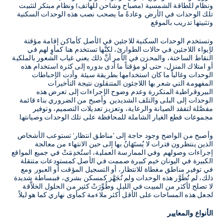
ونظام للطاقة الشمسية (مصباح وشاحن للهاتف) ونظام مبتكر لتثبيت
تلك الوحدات في الأرض. وعادةً ما يصحب نصب هذه الوحدات السكنية
وتثبيتها تدريب بالموقع.
وتستخدم الوحدات السكنية للاجئين في الأصل كأماكن إقامة مؤقتة
لإيواء اللاجئين في حالات الطوارئ، لكنَّها تستخدم هنا كمأوٍ لهم في
النقاط الساخنة، والمحزن في الأمر أنَّ ذلك يعني غياب الشعور بالملكية
أو امتلاك المنزل، حتى لو مؤقتاً ما أدى بدوره إلى كثرة استخدام هذه
الوحدات وغالباً ما كان استخدامها بطريقة سيئة. وأدت الإحباطات
المفهومة التي شعر بها اللاجئون المتنقلون نتيجة التأخيرات
البيروقراطية المتكررة وعدم وضوح الإجراءات إلى تعرض هذه
الوحدات إلى البلى والتلف الشديدين. وأصبح من الضروري بناء قائمة
مفصَّلة لتفقد الصيانة والرعاية، وتعزيز تعديلات التصميم، وتوفير
مجموعات قطع الغيار الشاملة للمحافظة على تلك الوحدات وصيانتها.
وأصبح من الواضح وجود حاجة إلى ’مناطق انتظار‘ تستوعب الأشخاص
الذين ينتظرون فترات لا يُستَهَانُ بها إلى حين الانتهاء من معالجة
إجراءات وصولهم. وفي الممارسة العملية، استُخدِمَتْ في جميع المواقع
الكبيرة في اليونان خيم كبيرة صممت في الأصل كمستودعات متنقلة
في توفير مناطق مغطاة للانتظار، أو التسجيل المؤقت أو العبور. ومع
ذلك، لم تُطَوَّر هذه الوحدات ولم تُجَهَّز كمسكن بشري، فببساطة شديدة
لا تصلح لأكثر من المبيت في الليل. وطُوِّرَتْ كثير من الحلول الخلاَّقة
لجعل هذه المساحات على الأقل أكثر ملاءمة كمأوى نهاري كما هو ليلاً.
الأنواع والمعايير