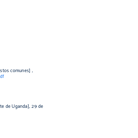
estos comunes]
,
df
arte de Uganda], 29 de