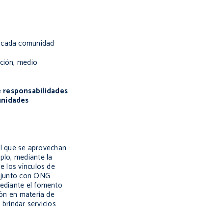
e cada comunidad
ición, medio
e
responsabilidades
unidades
tal que se aprovechan
plo, mediante la
e los vínculos de
onjunto con ONG
mediante el fomento
ión en materia de
brindar servicios