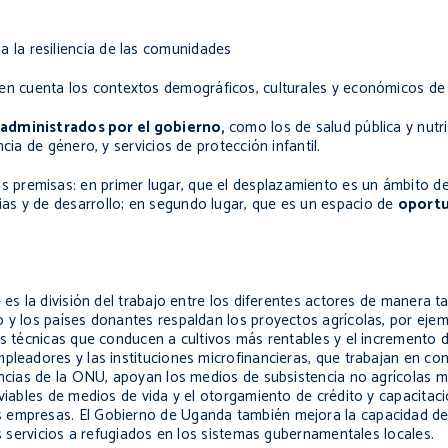
a la resiliencia de las comunidades
en cuenta los contextos demográficos, culturales y económicos d
s administrados por el gobierno,
como los de salud pública y nutr
ia de género, y servicios de protección infantil.
 premisas: en primer lugar, que el desplazamiento es un ámbito d
as y de desarrollo; en segundo lugar, que es un espacio de
oport
 es la división del trabajo entre los diferentes actores de manera 
 y los países donantes respaldan los proyectos agrícolas, por ejem
as técnicas que conducen a cultivos más rentables y el incremento d
mpleadores y las instituciones microfinancieras, que trabajan en c
gencias de la ONU, apoyan los medios de subsistencia no agrícolas 
 viables de medios de vida y el otorgamiento de crédito y capacitac
 empresas. El Gobierno de Uganda también mejora la capacidad de 
os servicios a refugiados en los sistemas gubernamentales locales.