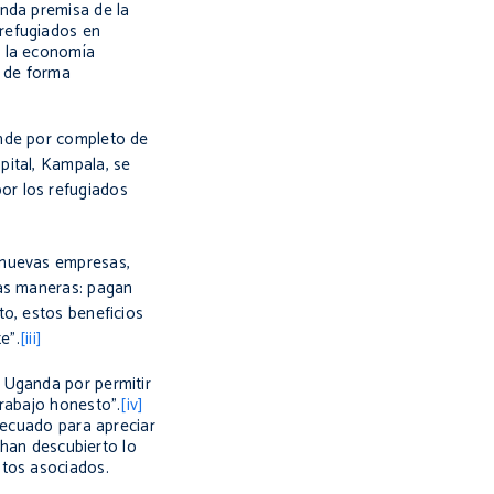
unda premisa de la
 refugiados en
a la economía
l de forma
ende por completo de
pital, Kampala, se
or los refugiados
 nuevas empresas,
as maneras: pagan
to, estos beneficios
e".
[iii]
a Uganda por permitir
trabajo honesto".
[iv]
decuado para apreciar
 han descubierto lo
stos asociados.