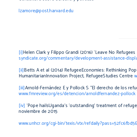
lzamore@post.harvard.edu
[i]
Helen Clark y Filippo Grandi (2016) ‘Leave No Refugees
syndicate.org/commentary/development-assistance-displac
[ii]
Betts A et al (2014)
RefugeeEconomies: Rethinking Pop
HumanitarianInnovation Project, RefugeeStudies Centre
w
[iii]
Arnold-Fernández E y Pollock S “El derecho de los refu
www.fmreview.org/es/detencion/arnoldfernandez-pollock
[iv]
‘Pope hailsUganda’s ‘outstanding’ treatment of refugee
noviembre de 2015
www.unhcr.org/cgi-bin/texis/vtx/refdaily?pass=52fc6fbd