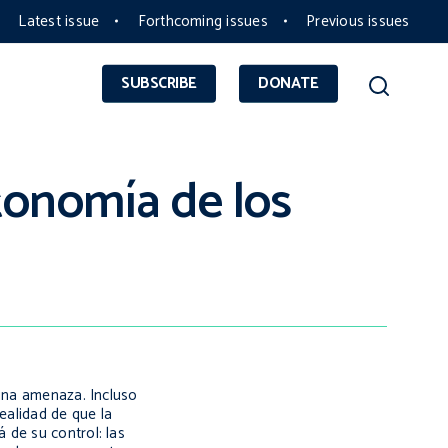
Latest issue
Forthcoming issues
Previous issues
SUBSCRIBE
DONATE
tonomía de los
 una amenaza. Incluso
ealidad de que la
 de su control: las