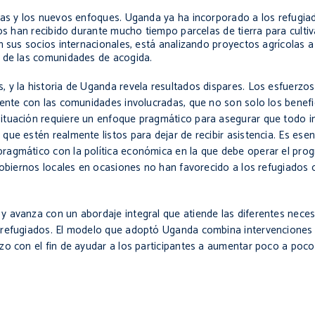
eas y los nuevos enfoques. Uganda ya ha incorporado a los refugia
os han recibido durante mucho tiempo parcelas de tierra para cultiv
n sus socios internacionales, está analizando proyectos agrícolas a
o de las comunidades de acogida.
 y la historia de Uganda revela resultados dispares. Los esfuerzo
iente con las comunidades involucradas, que no son solo los benefi
ituación requiere un enfoque pragmático para asegurar que todo in
ue estén realmente listos para dejar de recibir asistencia. Es esen
ragmático con la política económica en la que debe operar el prog
gobiernos locales en ocasiones no han favorecido a los refugiados 
 avanza con un abordaje integral que atiende las diferentes neces
 refugiados. El modelo que adoptó Uganda combina intervenciones
zo con el fin de ayudar a los participantes a aumentar poco a poco