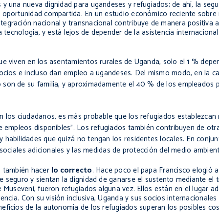
 y una nueva dignidad para ugandeses y refugiados; de ahí, la seg
a oportunidad compartida. En un estudio económico reciente sobre
tegración nacional y transnacional contribuye de manera positiva 
a tecnología, y está lejos de depender de la asistencia internaciona
que viven en los asentamientos rurales de Uganda, solo el 1 % dep
gocios e incluso dan empleo a ugandeses. Del mismo modo, en la ca
 son de su familia, y aproximadamente el 40 % de los empleados p
on los ciudadanos, es más probable que los refugiados establezcan
de empleos disponibles". Los refugiados también
contribuyen
de otr
 habilidades que quizá no tengan los residentes locales. En conjun
 sociales adicionales y las medidas de protección del medio ambient
es también hacer
lo correcto
. Hace poco el papa Francisco elogió 
e seguro y sientan la dignidad de ganarse el sustento mediante el 
e Museveni, fueron refugiados alguna vez. Ellos están en el lugar a
iencia. Con su visión inclusiva, Uganda y sus socios internacionales
eficios de la autonomía de los refugiados superan los posibles co