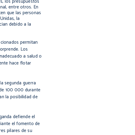
les, los presupuestos
nal, entre otros. En
iten que las personas
Unidas, la
cian debido a la
encionados permitan
sorprende. Los
 inadecuado a salud o
ente hace flotar
 la segunda guerra
 de 100 000 durante
an la posibilidad de
ganda
defiende el
diante el fomento de
es pilares de su