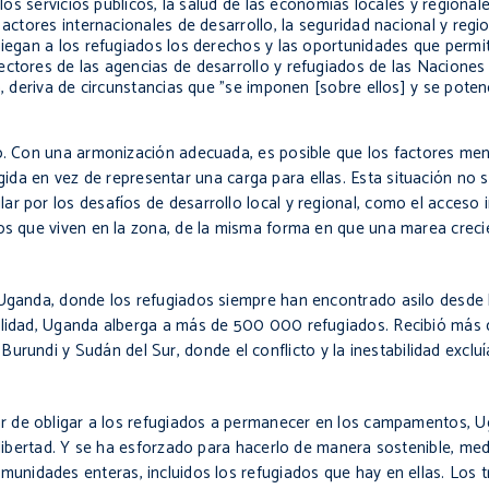
 los servicios públicos, la salud de las economías locales y regiona
actores internacionales de desarrollo, la seguridad nacional y regio
 niegan a los refugiados los derechos y las oportunidades que perm
ctores de las agencias de desarrollo y refugiados de las Naciones 
n, deriva de circunstancias que "se imponen [sobre ellos] y se poten
rio. Con una armonización adecuada, es posible que los factores m
da en vez de representar una carga para ellas. Esta situación no 
ar por los desafíos de desarrollo local y regional, como el acceso
los que viven en la zona, de la misma forma en que una marea creci
Uganda
, donde los refugiados siempre han encontrado asilo desde
lidad,
Uganda
alberga a más de 500 000 refugiados. Recibió más
,
Burundi
y
Sudán
del Sur, donde el conflicto y la inestabilidad excluí
gar de obligar a los refugiados a permanecer en los campamentos,
U
n libertad. Y se ha esforzado para hacerlo de manera
sostenible
, me
unidades enteras, incluidos los refugiados que hay en ellas. Los tr