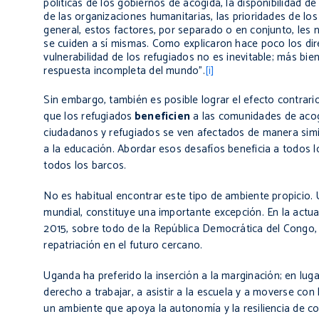
políticas de los gobiernos de acogida, la disponibilidad de
de las organizaciones humanitarias, las prioridades de los 
general, estos factores, por separado o en conjunto, les
se cuiden a sí mismas. Como explicaron hace poco los dire
vulnerabilidad de los refugiados no es inevitable; más bie
respuesta incompleta del mundo".
[i]
Sin embargo, también es posible lograr el efecto contra
que los refugiados
beneficien
a las comunidades de acogi
ciudadanos y refugiados se ven afectados de manera simil
a la educación. Abordar esos desafíos beneficia a todos 
todos los barcos.
No es habitual encontrar este tipo de ambiente propicio.
mundial, constituye una importante excepción. En la actua
2015, sobre todo de la República Democrática del Congo
repatriación en el futuro cercano.
Uganda
ha preferido la inserción a la marginación; en lu
derecho a trabajar, a asistir a la escuela y a moverse co
un ambiente que apoya la autonomía y la
resiliencia
de com