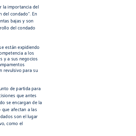
 la importancia del
n del condado”. En
entas bajas y son
rrollo del condado
se están expidiendo
competencia a los
os y a sus negocios
 campamentos
n revulsivo para su
unto de partida para
ecisiones que antes
do se encargan de la
o que afectan a las
ndados son el lugar
vo, como el