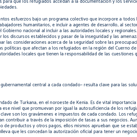
s para que los refugiados accedan a la documentación y los servicio
piedades.
intos esfuerzos bajo un programa colectivo que incorpore a todos 
ajadores humanitarios, e incluir a agentes de desarrollo, al sector
el Gobierno nacional al incluir a las autoridades locales y regional
r los discursos establecidos y pasar de la inseguridad y las amena
ar las consideraciones acerca de la seguridad sobre las preocupac
 políticas que afectan a los refugiados en la región del Cuerno de 
utoridades locales que tienen la responsabilidad de las cuestiones 
 gubernamental central a cada condado– resulta clave para las solu
ado de Turkana, en el noroeste de Kenia. Es de vital importancia 
a ese nivel que promuevan por igual la autosuficiencia de los refug
 clave son los gravámenes e impuestos de cada condado. Los refu
n contribuir a través de la imposición de tasas a sus negocios. Au
o de productos y otros pagos, ellos mismos aprueban que se esta
lleva que les concedan la autorización oficial para tener un negoci