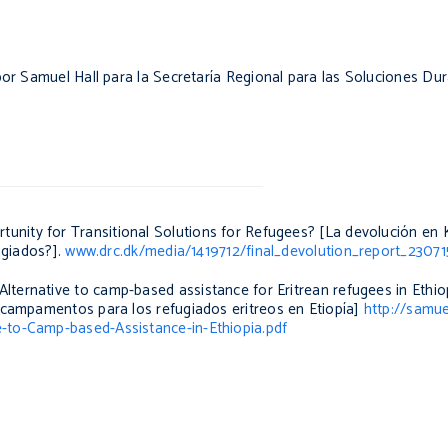
 por Samuel Hall para la Secretaría Regional para las Soluciones D
tunity for Transitional Solutions for Refugees?
[La devolución en 
ugiados?].
www.drc.dk/media/1419712/final_devolution_report_23071
 Alternative to camp-based assistance for Eritrean refugees in Ethi
 campamentos para los refugiados eritreos en Etiopía]
http://samue
-to-Camp-based-Assistance-in-Ethiopia.pdf