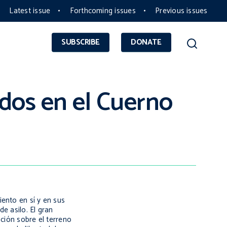
Latest issue
Forthcoming issues
Previous issues
SUBSCRIBE
DONATE
ados en el Cuerno
ento en sí y en sus
e asilo. El gran
ación sobre el terreno