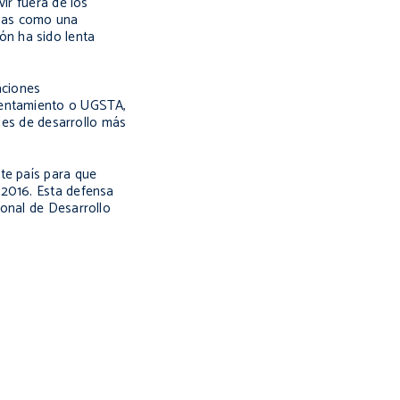
ir fuera de los
anas como una
ón ha sido lenta
aciones
Asentamiento o UGSTA,
ques de desarrollo más
te país para que
 2016. Esta defensa
ional de Desarrollo