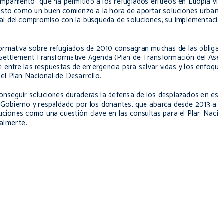
ampamento” que ha permitido a los refugiados eritreos en Etiopía viv
visto como un buen comienzo a la hora de aportar soluciones urb
l del compromiso con la búsqueda de soluciones, su implementaci
 Normativa sobre refugiados de 2010 consagran muchas de las oblig
su Settlement Transformative Agenda (Plan de Transformación del 
ste entre las respuestas de emergencia para salvar vidas y los enfo
 el Plan Nacional de Desarrollo.
conseguir soluciones duraderas la defensa de los desplazados en es
l Gobierno y respaldado por los donantes, que abarca desde 2013 a
luciones como una cuestión clave en las consultas para el Plan Nac
almente.