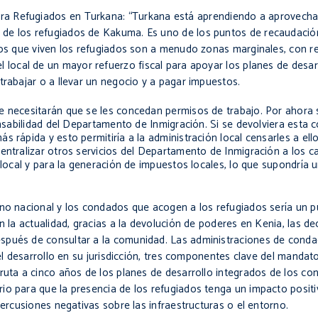
ara Refugiados en
Turkana
:
“Turkana
está aprendiendo a aprovechar
 de los refugiados de
Kakuma
. Es uno de los puntos de recaudació
 los que viven los refugiados son a menudo zonas marginales, con r
l local de un mayor refuerzo fiscal para apoyar los planes de desa
trabajar o a llevar un negocio y a pagar impuestos.
e necesitarán que se les concedan permisos de trabajo. Por ahora 
ponsabilidad del Departamento de Inmigración. Si se devolviera esta 
 rápida y esto permitiría a la administración local censarles a ell
centralizar otros servicios del Departamento de Inmigración a los
 local y para la generación de impuestos locales, lo que supondría u
rno nacional y los condados que acogen a los refugiados sería un p
n la actualidad, gracias a la devolución de poderes en
Kenia
, las d
spués de consultar a la comunidad. Las administraciones de conda
del desarrollo en su jurisdicción, tres componentes clave del mandat
ruta a cinco años de los planes de desarrollo integrados de los co
io para que la presencia de los refugiados tenga un impacto positi
percusiones negativas sobre las infraestructuras o el entorno.