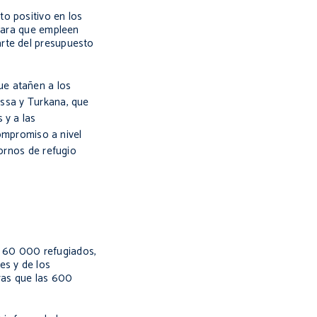
to positivo en los
 para que empleen
arte del presupuesto
que
atañen
a los
issa
y
Turkana
, que
 y a las
mpromiso a nivel
ornos de refugio
a 60 000 refugiados,
es y de los
tras que las 600