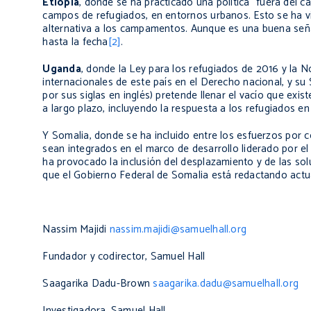
Etiopía
, donde se ha practicado una política “fuera del c
campos de refugiados, en entornos urbanos. Esto se ha 
alternativa a los campamentos. Aunque es una buena seña
hasta la fecha
[2]
.
Uganda
, donde la Ley para los refugiados de 2016 y la
internacionales de este país en el Derecho nacional, y 
por sus siglas en inglés) pretende llenar el vacío que exi
a largo plazo, incluyendo la respuesta a los refugiados en
Y Somalia, donde se ha incluido entre los esfuerzos por 
sean integrados en el marco de desarrollo liderado por e
ha provocado la inclusión del desplazamiento y de las so
que el Gobierno Federal de Somalia está redactando actu
Nassim Majidi
nassim.majidi@samuelhall.org
Fundador y codirector, Samuel Hall
Saagarika Dadu-Brown
saagarika.dadu@samuelhall.org
Investigadora, Samuel Hall