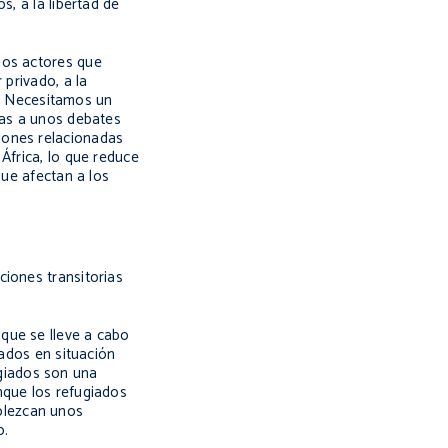
s, a la libertad de
los actores que
 privado, a la
es. Necesitamos un
zas a unos debates
iones relacionadas
África, lo que reduce
que afectan a los
ciones transitorias
que se lleve a cabo
iados en situación
giados son una
nque los refugiados
blezcan unos
o.