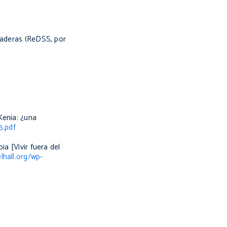
uraderas (ReDSS, por
Kenia: ¿una
5.pdf
opia
[Vivir fuera del
lhall.org/wp-