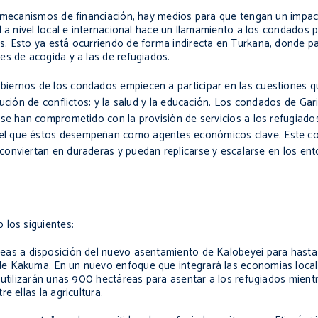
s mecanismos de financiación, hay medios para que tengan un impac
l a nivel local e internacional hace un llamamiento a los condados
s. Esto ya está ocurriendo de forma indirecta en Turkana, donde p
es de acogida y a las de refugiados.
obiernos de los condados
empiecen
a participar en las cuestiones 
lución de conflictos; y la salud y la educación. Los condados de
Gar
se han comprometido con la provisión de servicios a los refugiados
el que éstos desempeñan como agentes económicos clave. Este co
conviertan
en duraderas y puedan replicarse y
escalarse
en los ent
 los siguientes:
eas a disposición del nuevo asentamiento de Kalobeyei para hast
e Kakuma. En un nuevo enfoque que integrará las economías local
e utilizarán unas 900 hectáreas para asentar a los refugiados mien
e ellas la agricultura.