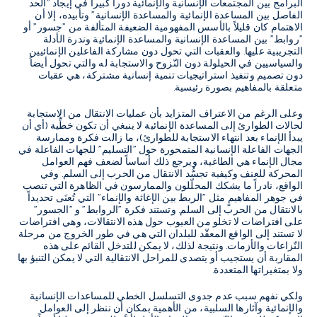
البرامج بين المجتمعات الإنسانية والإنمائية دوراً كبيراً في إيجاد "الحد
الفاصل بين المساعدة الإنمائية والمساعدة الإنسانية" وتأبيده، إلا أن
الاهتمام كان قليلاً بالأسس المفهومية الضعيفة المتألفة من "جسور" أو
"روابط" بين المساعدة الإنسانية والمساعدة الإنمائية وندرة الأدلة
التجريبية عليها. والعقبات التي تحول دون مشاركة الفاعلين الإنمائيين
والسياسيين في الحيلولة دون النّزوح والاستجابة له والتي تحول أيضاً
دون تصميم وتنفيذ استراتيجيات تنمية إنسانية مشتركة، هي عقبات
متعلقة بالمفاهيم بصورة رئيسية.
وعلى الرغم من الاعتراف المتزايد بأن عمليات الانتقال من الاستجابة
لحالات الطوارئ إلى المساعدة الإنمائية لا ينبغي أن تكون خطِّية (أي أن
يبدأ الإنماء بعد انتهاء الاستجابة للطوارئ)، ما زالت فكرة وممارسة
الجهات الفاعلة الإنسانية المتمحورة حول "التسليم" للجهات الفاعلة في
مجال الإنماء هي الطاغية، ويرجع ذلك أساساً لضعف فهم العوامل
المحركة للعنف وكيفية تجسُّد الانتقال من الحرب إلى السلم. وفي
الواقع، نادراً ما يشكك المحلّلون والممارسون في الظاهرة التي تنصب
في جوهر المفاهيمٍ مثل "الربط بين الإغاثة والإنماء" التي تُعنَى تحديداً
بالانتقال من الحرب إلى السلم. وتستند فكرة "الروابط" و "الجسور"
على افتراضات لا تخلو من العيوب حول هذه الانتقالات، وهي افتراضات
لا تستند إلى الواقع المعقّد للبلدان التي هي في طور الخروج من مرحلة
النّزاعات والأزمات. ونتيجة لذلك، لا يمكن للتدخل القائم على هذه
المقاربة أن يستجيب أو يتصدى للمراحل الانتقالية التي لا يمكن التنبؤ بها
ولا بمتغيراتها المتعددة.
ولكي نفهم سبب عدم جدوى التسلسل الخطي للمساعدات الإنسانية
والإنمائية وآثارها السلبية، من الأهمية بمكان أن ننظر إلى العوامل