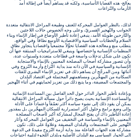
يعالج- هذه القضايا الأساسية، ولكنه قد يساهم أيضاً في إطالة أمد
الأزمات والنّزاعات.
لذلك، بالنظر العوامل المحركة للعنف وطبيعة المراحل الانتقالية متعددة
الجوانب والتّهجير القسريّ، وعلى وجه الخصوص حالات اللاجئين
والنّازحين طويلة الأمد، ينبغي إعادة تأطير الأوضاع في إطار الإنماء وبناء
السلام والخطابات السياسية والاقتصادية الأوسع نطاقاً. وفي الواقع،
يتطلب منع ومعالجة هذه القضايا تحوُّلاً مجتمعياً واقتصادياً يتجاوز نطاق
المنظمات الإنسانية واختصاصها. وينبغي للاستراتيجيات المنبثقة عنها أن
تكون على شكل تدخلات واسعة في قطاعات متعددة ولسنوات عدة،
وأن تتصور مشاركة أصحاب المصلحة المعنيين بالإنماء والاستجابة
الإنسانية والسياسية في الآن ذاته منذ بداية النّزاع وأزمة النّزوح وفي
أثنائها. ومن المرجَّح أن يساهم ذلك في تعزيز الإنماء البشري للفئات
السكانية من المهجَّرين ومساهمتهم المحتملة في اقتصاد البلدان
والمجتمعات المضيفة، وما يتبع ذلك من تعزيز لحمايتهم في أثناء التَّهجير.
وبإعادة تأطير الحوار الدائر حول الحد الفاصل بين المساعدة الإنمائية
والمساعدة الإنسانية بحيث يصبح دائراً حول مسألة المراحل الانتقالية
يمكن أن يقود ذلك إلى نشوء سياسة أكثر تعمّقاً واعتماداً على الأدلة
وإلى وضع برامج وحلول أكثر استمرارية للسكان المهجَّرين. بل بمقدور
إعادة التأطير ذاك أن يفتح المجال لمشاركة أكبر لأصحاب المصلحة
المعنيين بالإنماء والسياسة في التخفيف من العوامل المحركة وآثار
التَّهجير على المجتمعات والبلدان المضيفة. وعلاوةً على ذلك، تكون
مشاركة هذه الجهات الفاعلة منذ بداية أزمة النّزوح مفيدةً في الدعوة
إلى الحوار السياسي مع البلدان الأصلية وبلدان اللجوء لتلبية احتياجات