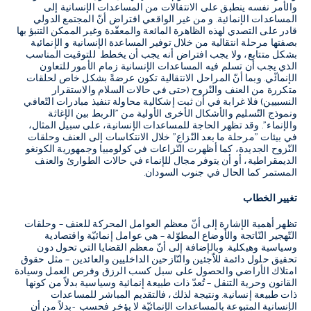
والأمر نفسه ينطبق على الانتقالات من المساعدات الإنسانية إلى
المساعدات الإنمائية. و من غير الواقعي افتراض أنّ المجتمع الدولي
قادر على التصدي لهذه الظاهرة المائعة والمعقّدة وغير الممكن التنبؤ بها
بصفتها مرحلة انتقالية من خلال توفير المساعدة الإنسانية و الإنمائية
بشكل متتابع، ولا يجب افتراض أنه يجب أن يخطط للتوقيت المناسب
الذي يجب أن تسلم فيه المساعدات الإنسانية زمام الأمور للتعاون
الإنمائّي. وبما أنّ المراحل الانتقالية تكون عرضةً بشكل خاص لحلقات
متكررة من العنف والنّزوح (حتى في حالات السلام والاستقرار
النسبيين) فلا غرابة في أن ثبت إشكالية محاولة تنفيذ مبادرات التّعافي
ونموذج التّسليم والأشكال الأخرى الأولية من "الربط بين الإغاثة
والإنماء". وقد تظهر الحاجة للمساعدات الإنسانية، على سبيل المثال،
في بيئات "مرحلة ما بعد النّزاع" خلال الانتكاسات إلى العنف وحلقات
النّزوح الجديدة، كما أظهرت النّزاعات في كولومبيا وجمهورية الكونغو
الديمقراطية، أو أن يتوفر مجال للإنماء في حالات الطوارئ والعنف
المستمر كما الحال في جنوب السودان.
تغيير الخطاب
تظهر أهمية الإشارة إلى أنّ معظم العوامل المحركة للعنف – وحلقات
التّهجير النّاتجة والأوضاع المطوّلة – هي عوامل إنمائيّة واقتصادية
وسياسية وهيكلية. وبالإضافة إلى أنّ معظم القضايا التي تحول دون
تحقيق حلول دائمة للاّجئين والنّازحين الداخليين والعائدين – مثل حقوق
امتلاك الأراضي والحصول على سبل كسب الرزق وفرص العمل وسيادة
القانون وحرية التنقل – تُعدّ ذات طبيعة إنمائية وسياسية بدلاً من كونها
ذات طبيعة إنسانية. ونتيجة لذلك، فالتقديم المباشر للمساعدات
الإنسانية المتبوعة بالمساعدات الإنمائيّة لا يؤخر فحسب -بدلاً من أن