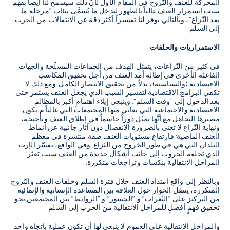
المحركة للعنف والنّزوح في المقام الأول لأنَّ ذلك سيسمح لنا أيضاً بفهم
سبب استمرار العنف غالباً بالظهور ليدخل ما يُسمَّى بيئات "مرحلة ما
بعد النّزاع"، وبالتالي يوفر لنا تفسيراً أكثر دقة عن الانتقالات من الحرب
إلى السلم.
الاستمراريات والحلقات
في كثير من النّزاعات، يتمثل الهدف من الجماعات المسلّحة والجهات
الفاعلة الأخرى في إطالة أمد العنف من أجل تحقيق المكاسب
الاقتصادية (والسياسية)، بدلاً من تحقيق الانتصار الكامل. ومع ذلك لا
تكفي البرامج الاقتصادية لتفسير السبب الذي يجعل العنف يستمر حتى
بعد الدخول إلى "وقت السلم". وينبغي إيلاء اهتمامٍ أكبر بالمظالم
الاقتصادية والاجتماعية التي تعاني منها المجتمعات التي غالباً م يكون
مصيرها التجاهل مع أنَّها تمثّل دوراً حاسماً في إطلاق العنف وتأجيجه،
ونهاية النّزاع لا تعني بالضرورة الانفصال دون آثار جانبية عن أنماط
العنف الماضية: فارتفاع مستويات العنف صفة منتشرة في معظم
البلدان التي هي في طور الخروج من النّزاع. وفي الواقع، يفسّر الإرث
الذي تخلفه الحروب إلى جانب أشكال جديدة من العنف سبب تعثر
المراحل الانتقالية بنكسات وتراجعات متكررة.
وبالنظر إلى واقع امتداد العنف خلال فترة السلم وحلقات العنف والنّزوح
المتكررة، ينتقل الحوار حول العلاقة بين المساعدة الإنسانية والإنمائية
من التركيز على "الثّغرات" و "الجسور" و "الروابط" بين المجتمعين نحو
تحقيق فهمٍ أفضلٍ للمراحل الانتقالية من الحرب إلى السلم.
والمراحل الانتقالية على العموم لا ينبغي لها أن تكون عملية باتجاه واحد