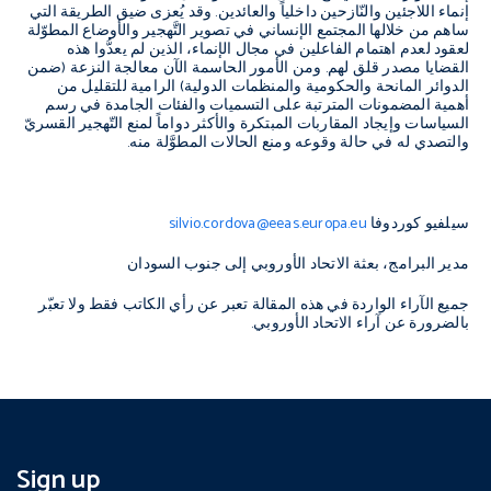
إنماء اللاجئين والنّازحين داخلياً والعائدين. وقد يُعزى ضيق الطريقة التي
ساهم من خلالها المجتمع الإنساني في تصوير التَّهجير والأوضاع المطوّلة
لعقود لعدم اهتمام الفاعلين في مجال الإنماء، الذين لم يعدُّوا هذه
القضايا مصدر قلق لهم. ومن الأمور الحاسمة الآن معالجة النزعة (ضمن
الدوائر المانحة والحكومية والمنظمات الدولية) الرامية للتقليل من
أهمية المضمونات المترتبة على التسميات والفئات الجامدة في رسم
السياسات وإيجاد المقاربات المبتكرة والأكثر دواماً لمنع التّهجير القسريّ
والتصدي له في حالة وقوعه ومنع الحالات المطوَّلة منه.
سيلفيو كوردوفا
silvio.cordova@eeas.europa.eu
مدير البرامج، بعثة الاتحاد الأوروبي إلى جنوب السودان
جميع الآراء الواردة في هذه المقالة تعبر عن رأي الكاتب فقط ولا تعبّر
بالضرورة عن آراء الاتحاد الأوروبي.
Sign up