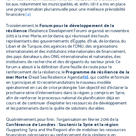
locaux, notamment les municipalités, et, enfin, (d) il a mis en place
une programmation pluriannuelle pour une meilleure prévisibilité
financière.
[4]
Troisièmement, le
Forum pour le développement de la
résilience
(Resilience Development Forum)
organisé en novembre
2015 à la mer Morte, en Jordanie, qui réunissait des hauts
représentants des gouvernements d’Égypte, d’Irak, de Jordanie, du
Liban et de Turquie, des agences de l’ONU, des organisations
internationales et des institutions internationales de financement,
des pays donateurs, des ONG internationales et nationales, des
institutions de recherche et des dirigeants du secteur privé. Ce
forum a abouti à la définition d’une feuille de route pour le
renforcement de la résilience, le
Programme de résilience de la
mer Morte
(
Dead Sea Resilience Agenda)
[5]
,
qui codifie et formule
en 5 principes et 10 recommandations le nouveau modèle
opérationnel en cas de crise prolongée. Son objectif est d’éclairer la
prochaine série d’interventions dans la région, y compris en Syrie,
afin de renforcer le processus national de planification déjà en
cours et de continuer d’exploiter les ressources de développement
et les partenariats dans la quête de solutions durables.
Quatrièmement, pour finir, l’organisation en février 2016 de la
Conférence de Londres : Soutenir la Syrie et la région
(Supporting Syria and the Region)
afin de mobiliser les ressources
financières nécessaires au renforcement de la résilience, en