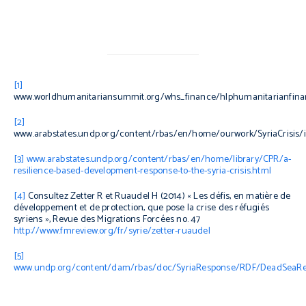
[1]
www.worldhumanitariansummit.org/whs_finance/hlphumanitarianfina
[2]
www.arabstates.undp.org/content/rbas/en/home/ourwork/SyriaCrisis/
[3]
www.arabstates.undp.org/content/rbas/en/home/library/CPR/a-
resilience-based-development-response-to-the-syria-crisis.html
[4]
Consultez Zetter R et Ruaudel H (2014) « Les défis, en matière de
développement et de protection, que pose la crise des réfugiés
syriens »,
Revue des Migrations Forcées
no. 47
http://www.fmreview.org/fr/syrie/zetter-ruaudel
[5]
www.undp.org/content/dam/rbas/doc/SyriaResponse/RDF/DeadSeaRe