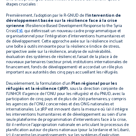
étapes cruciales :
Premièrement, l’adoption par le R-GNUD de
l’intervention de
développement basée sur la résilience face à la crise
syrienne
(Resilience-Based Development Response to the Syria
Crisis)
[3]
, qui définissait un nouveau cadre programmatique et
organisationnel pour l’intégration d’interventions humanitaires et
de développement. Cette approche axée sur la résilience incluait
une boîte à outils innovante pour la résilience (indice de stress,
perspective axée sur la résilience, analyse de vulnérabilité,
évaluation des systèmes de résilience), faisait de la place à de
nouveaux partenaires (secteur privé, institutions internationales de
financement, fonds de développement) et accordait un rôle plus
important aux autorités des cinq pays accueillant les réfugiés.
Deuxièmement, la formulation d’un
Plan régional pour les
réfugiés et la résilience (3RP)
, sous la direction conjointe de
l’UNHCR (l’agence de l’ONU pour les réfugiés) et du PNUD, avec la
participation de cinq pays et de plus de 200 partenaires, y compris
les agences de l’ONU concernées et des ONG nationales et
internationales. Le 3RP est innovant dans la mesure où (a) il intègre
les interventions humanitaires et de développement au sein d’une
seule plateforme de programmation d’interventions face à la crise,
(b) il renforce l’appropriation nationale en articulant le processus de
planification autour de plans nationaux (pour la Jordanie et le Liban),
(c) il recentre les investissements sur les systèmes d’exécution