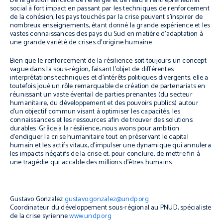
De la gestion efficace de l’énergie et de l’eau à l’entrepreneuriat
social à fort impact en passant par les techniques de renforcement
de la cohésion, les pays touchés par la crise peuvent s’inspirer de
nombreux enseignements, étant donné la grande expérience et les
vastes connaissances des pays du Sud en matière d’adaptation à
une grande variété de crises d’origine humaine.
Bien que le renforcement de la résilience soit toujours un concept
vague dans la sous-région, faisant l’objet de différentes
interprétations techniques et d’intérêts politiques divergents, elle a
toutefois joué un rôle remarquable de création de partenariats en
réunissant un vaste éventail de parties prenantes (du secteur
humanitaire, du développement et des pouvoirs publics) autour
d’un objectif commun visant à optimiser les capacités, les
connaissances et les ressources afin de trouver des solutions
durables. Grâce à la résilience, nous avons pour ambition
d’endiguer la crise humanitaire tout en préservant le capital
humain et les actifs vitaux, d’impulser une dynamique qui annulera
les impacts négatifs de la crise et, pour conclure, de mettre fin à
une tragédie qui accable des millions d’êtres humains.
Gustavo Gonzalez
gustavo.gonzalez@undp.org
Coordinateur du développement sous-régional au PNUD, spécialiste
de la crise syrienne
www.undp.org