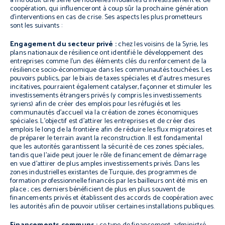
a introduit une série de nouvelles modalités d’investissement et de
coopération, qui influenceront à coup sûr la prochaine génération
d’interventions en cas de crise. Ses aspects les plus prometteurs
sont les suivants :
Engagement du secteur privé :
chez les voisins de la Syrie, les
plans nationaux de résilience ont identifié le développement des
entreprises comme l’un des éléments clés du renforcement de la
résilience socio-économique dans les communautés touchées. Les
pouvoirs publics, par le biais de taxes spéciales et d’autres mesures
incitatives, pourraient également catalyser, façonner et stimuler les
investissements étrangers privés (y compris les investissements
syriens) afin de créer des emplois pour les réfugiés et les
communautés d’accueil via la création de zones économiques
spéciales. L’objectif est d’attirer les entreprises et de créer des
emplois le long de la frontière afin de réduire les flux migratoires et
de préparer le terrain avant la reconstruction. Il est fondamental
que les autorités garantissent la sécurité de ces zones spéciales,
tandis que l’aide peut jouer le rôle de financement de démarrage
en vue d’attirer de plus amples investissements privés. Dans les
zones industrielles existantes de Turquie, des programmes de
formation professionnelle financés par les bailleurs ont été mis en
place ; ces derniers bénéficient de plus en plus souvent de
financements privés et établissent des accords de coopération avec
les autorités afin de pouvoir utiliser certaines installations publiques.