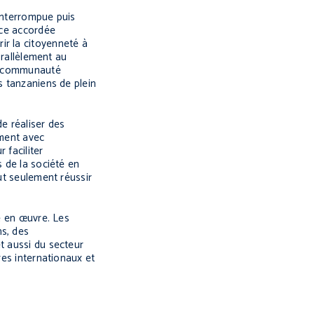
 interrompue puis
nce accordée
ir la citoyenneté à
arallèlement au
la communauté
s tanzaniens de plein
e réaliser des
ement avec
 faciliter
s de la société en
ut seulement réussir
e en œuvre. Les
ns, des
t aussi du secteur
res internationaux et