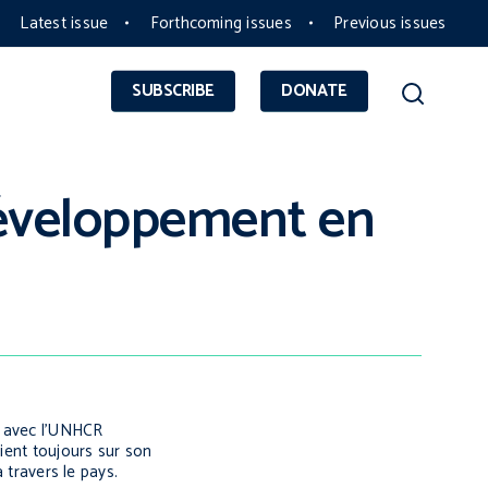
Latest issue
Forthcoming issues
Previous issues
SUBSCRIBE
DONATE
développement en
n avec l’UNHCR
aient toujours sur son
 travers le pays.