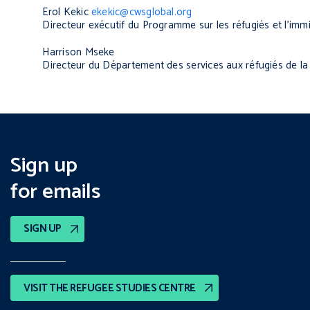
Erol Kekic
ekekic@cwsglobal.org
Directeur exécutif du Programme sur les réfugiés et l’i
Harrison Mseke
Directeur du Département des services aux réfugiés de la
Sign up
for emails
SIGN UP
VISIT THE REFUGEE STUDIES CENTRE