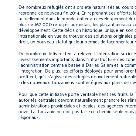
De nombreux réfugiés ont alors été naturalisés au cours d
reprenne de nouveau fin 2014. En reprenant ses efforts, l
actuellement dans le monde entier au développement durab
plus de 162 000 réfugiés burundais, les plaçant ainsi au ce
développement. Cette décision historique, unique en son g
internationale en vue de trouver des solutions originales 
droit, un nouveau statut qui leur permet de façonner leur vi
De nombreux défis restent à relever. L’intégration socio
investissements importants dans l’infrastructure des zone
l’administration centrale basée à Dar es Salam et la commu
l’intégration. De plus, les efforts déployés pour améliore
profitent, qu’il s’agisse des réfugiés nouvellement natura
si les nouveaux Tanzaniens sont intégrés aux plans de dé
Pour que cette initiative porte véritablement ses fruits, 
autorités centrales devront naturellement prendre les rê
administrations provinciales et locales, des agences inte
privé. La Tanzanie ne doit pas faire ce chemin seule mais 
régionaux.