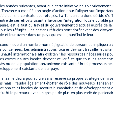
es années suivantes, avant que cette initiative ne soit brièvement
a Tanzanie a modifié son angle d’action pour l’aligner sur l’importa
le dans le contexte des réfugiés. La Tanzanie a donc décidé d’offr
ntre de ses efforts visant à favoriser l’intégration locale durable p
enre, est le fruit du travail du gouvernement d’accueil auprès de 
pour les réfugiés. Les anciens réfugiés sont dorénavant des citoyen
e et leur avenir dans un pays qui est aujourd’hui le leur.
-économique d’un nombre non négligeable de personnes impliquera d
s concernées. Les administrations locales devront travailler étroit
nauté internationale afin d’obtenir les ressources nécessaires pour
r les communautés locales devront veiller à ce que tous les segment
lisés ou de la population tanzanienne existante. Un tel processus pe
veloppement existants de leur pays.
la Tanzanie devra poursuivre sans réserve sa propre stratégie de mis
nes mais il faudra également étoffer de rôle des nouveaux Tanzanie
rnationales et locales de secours humanitaire et de développement e
plutôt le parcourir avec un groupe de plus en plus varié de partenai