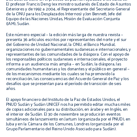
El profesor Francis Deng (ex ministro sudanés de Estado de Asuntos
Exteriores y de 1992 a 2004, el Representante del Secretario General
de la ONU para los Desplazados Internos) y Jon Bennett, Jefe del
Equipo de las Naciones Unidas, Misión de Evaluación Conjunta
(JAM), Sudán.
Este número especial – la edición más larga de nuestra revista –
presenta 36 artículos escritos por representantes del norte y el sur
del Gobierno de Unidad Nacional, la ONU, el Banco Mundial,
organizaciones no gubernamentales sudanesas e internacionales, y
representantes de las comunidades de la diáspora. Con el apoyo de
los responsables políticos sudaneses e internacionales, el proyecto
informa a un audiencia más amplia – en Sudán, la diáspora, las
comunidades humanitarias y los donantes y el público en general –
de los mecanismos mediante los cuales se ha promovido la
reconciliación, las consecuencias del Acuerdo General de Paz y los
desafíos que se presentan para el período de transición de seis
años.
El apoyo financiero del Instituto de la Paz de Estados Unidos, el
PNUD Sudán y Sudán UNICEF nos ha permitido editar muchas miles
de copias adicionales para su distribución, en árabe y en Inglés, en
el interior de Sudán. El 30 de noviembre se producirán eventos
simultáneos de lanzamiento en Jartum (organizada por el PNUD), en
Juba y en la Cámara de los Comunes, Londres (organizada por el
Grupo Parlamentario del Reino Unido Asociado para Sudán).