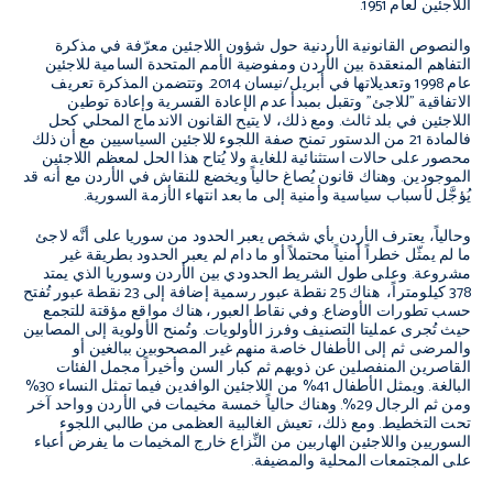
اللاجئين لعام 1951.
والنصوص القانونية الأردنية حول شؤون اللاجئين معرّفة في مذكرة
التفاهم المنعقدة بين الأردن ومفوضية الأمم المتحدة السامية للاجئين
عام 1998 وتعديلاتها في أبريل/نيسان 2014. وتتضمن المذكرة تعريف
الاتفاقية "للاجئ" وتقبل بمبدأ عدم الإعادة القسرية وإعادة توطين
اللاجئين في بلد ثالث. ومع ذلك، لا يتيح القانون الاندماج المحلي كحل
فالمادة 21 من الدستور تمنح صفة اللجوء للاجئين السياسيين مع أن ذلك
محصور على حالات استثنائية للغاية ولا يُتاح هذا الحل لمعظم اللاجئين
الموجودين. وهناك قانون يُصاغ حالياً ويخضع للنقاش في الأردن مع أنه قد
يُؤجَّل لأسباب سياسية وأمنية إلى ما بعد انتهاء الأزمة السورية.
وحالياً، يعترف الأردن بأي شخص يعبر الحدود من سوريا على أنَّه لاجئ
ما لم يمثّل خطراً أمنياً محتملاً أو ما دام لم يعبر الحدود بطريقة غير
مشروعة. وعلى طول الشريط الحدودي بين الأردن وسوريا الذي يمتد
378 كيلومتراً، هناك 25 نقطة عبور رسمية إضافة إلى 23 نقطة عبور تُفتح
حسب تطورات الأوضاع. وفي نقاط العبور، هناك مواقع مؤقتة للتجمع
حيث تُجرى عمليتا التصنيف وفرز الأولويات. وتُمنح الأولوية إلى المصابين
والمرضى ثم إلى الأطفال خاصة منهم غير المصحوبين ببالغين أو
القاصرين المنفصلين عن ذويهم ثم كبار السن وأخيراً مجمل الفئات
البالغة. ويمثل الأطفال 41% من اللاجئين الوافدين فيما تمثل النساء 30%
ومن ثم الرجال 29%. وهناك حالياً خمسة مخيمات في الأردن وواحد آخر
تحت التخطيط. ومع ذلك، تعيش الغالبية العظمى من طالبي اللجوء
السوريين واللاجئين الهاربين من النِّزاع خارج المخيمات ما يفرض أعباء
على المجتمعات المحلية والمضيفة.