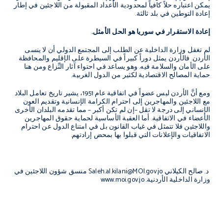
يمكن اعتباره حلاً كافياً لمحدودية الأعداد المقبولة من اللاجئين في إطار
إعادة التوطين في بلد ثالثة.
إعادة الاستقرار في سوريا هو الحل الأمثل.
لم تغفل وزارة الداخلية عن الطلب إلى المجتمع الدولي أن لا ينسى
الأردن. فالأردن يمثل دوراً كبيراً في السيطرة على الإقليم والمحافظة
على الأمان والسلامة فيه. وهو يساعد في احتواء آثار النِّزاع ومن هنا
حماية المصالح الاقتصادية لكثير من الدول الغربية.
ومع أنَّ الأردن ليس عضواً في اتفاقية عام 1951، يشير تاريخ تعامل البلاد
مع اللاجئين والمهاجرين إلى احترام الكرامة الإنسانية وتقديم العون
الإنساني إلى درجة لا تقل –إن لم تكن أكبر – مما تقدمه البلدان الأخرى
الأعضاء في الاتفاقية. أما العقبة الأساسية لحماية حقوق المهاجرين
واللاجئين فلا تتمثل في غياب القانون بل في امتناع الدول عن احترام
الاتفاقيات والإعلانات التي قبلوا بها بمحض إرادتهم.
د. صالح الكيلاني
Saleh.al.kilani@MOI.gov.jo
منسق شؤون اللاجئين في
وزارة الداخلية الأردنية.
www.moi.gov.jo