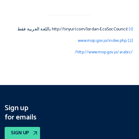
[1]
http://tinyurl.com/Jordan-EcoSocCouncil
باللغة العربية فقط
www.mop.gov.jo/index.php
[2]
/http://www.mop.gov.jo/arabic/
Sign up
for emails
SIGN UP