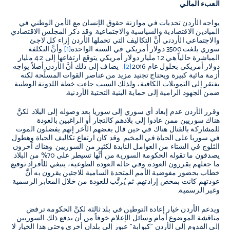
العبء المالي
يواجه الأردن تحديات في موازنة حقوق الإنسان مع الأمن الوطني في
الميادين الاقتصادية والسياسية والاجتماعية. وقد ذكر المجلس الاقتصادي
والاجتماعي الأردني أنَّ التكاليف التي تحملها الأردن إزاء كل لاجئ
سوري بلغت 3500 دولار أمريكي في السنة الواحدة
[1]
وأنَّ التكلفة
المباشرة حالياً هي 1.2 مليار دولار أمريكي يتوقع ارتفاعها إلى 4.2 مليار
دولار أمريكي بحلول عام 2016
[2]
. يضاف إلى ذلك أنَّ الأردن أصلاً يواجه
أزمة مائية كبيرة ويحتاج تجنيد مزيد من عناصر القوات المسلَّحة لكنه
يفتقر إلى التمويلات الكافية، ولذلك السبب جاءت خطة اللدونة الوطنية
ضمن الجهود الرامية إلى حماية البنية التحتية الأردنية.
وقرر الأردن عدم إبعاد أي سوري إلى سوريا بعد وصوله إلى البلاد. لكنَّ
هناك سوريين ممن عادوا إلى بلادهم كالتجار أو الراغبين بالعودة
للمشاركة بالقتال هناك في حين قال بعضهم الآخر إنهم يفضلون الموت
في سوريا على الحياة في المخيم. وقد كان ارتفاع تكاليف الحياة وهطول
الثلوج في الشتاء من العوامل النابذة لكثير من السوريين. وهناك آخرون
يصدقون ما تقوله الحكومة السورية من أنَّها تسيطر على 70% من البلاد
ما جعلهم يقررون العودة. وفي حالة العودة الطوعية، ينبغي للأفراد توقيع
خطاب بحضور مفوضية الأمم المتحدة السامية للاجئين يقرون به أنَّ
عودتهم كانت بمحض إرادتهم. ثم يُرتَّب للعودة من خلال المعابر الرسمية
وغير الرسمية.
ويدعم الأردن خيار إعادة التوطين في بلد ثالثة لكنَّ الحكومة ترفض
مناقشة الموضوع أمام وسائل الإعلام خوفاً من أن يدفع ذلك السوريين
إلى القدوم إلى الأردن "كبوابة" عبور إلى بلدان أخرى وحتى هذا الخيار لا