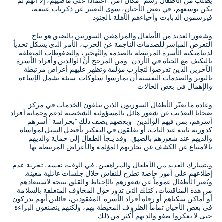
يُطلب من الأطفال رسم "مكان آمن" اعتماداً على ماضيهم، إلا أنَّهم لم
يكن بوسعهم، في بعض الأحيان، سوى التعبير عن ذكريات عنيفة،
فيرسمون الدبابات وأحياءهم الآهلة بالجنود.
وشعور العديد من الأطفال والمراهقين السوريين بالضيق هو نتاج
التعرض المباشر للصدمات الناجمة عن الحرب، الأمر الذي يشكل تحدياً
لديناميكية الأسرة المرتبطة بالصدمة والتَّهجير، والضغوطات المتعلقة
بالتكيف مع الحياة في الأردن. ومن المرجح أنَّ الوالدين وأفراد الأسرة
الآخرين الذين تعرضوا لتجارب مؤلمة وتظهر عليهم أعراض مرتبطة
بالتوتر والصدمات النفسية أن يمارسوا سلوكات سيئة تشمل الإساءة
والإهمال في بعض الحالات.
وعادة ما يعبّر الأطفال السوريون الذين يتلقون الخدمات في مركز
ضحايا التعذيب عن شعور هائل بالمسؤولية الشخصية لدعم وحماية أفراد
أسرهم، بمن فيهم الوالدين. وبعضهم يصف ذلك "بحراسة" أسرهم
كدورية ثابتة عند الباب، أو يقلقون في التفكير بأفضل السبل لمواساة
والديهم عند شعورهم بالضيق. وقد يلجأ الطفال إلى حماية والديهم
بالامتناع عن الكشف عن تجاربهم المؤلمة والأعراض المرتبطة بها.
ويتشارك العديد من الأطفال والمراهقين، في الوقت نفسه، تجربة عدم
إطلاعهم على أمور خاصة تطرح للنقاش خلال جلسات عائلية معينة.
ويُعبر الأطفال عموماً عن شعورهم بالإحباط والقلق نتيجة لاستبعادهم
من هذه المناقشات، كتلك التي تدور حول المخاوف المتعلقة بالسلامة
أو أماكن سكناهم أو رفاه أفراد الأسرة المفقودين، قائلين أنهم يدركون
في بعض الأحيان تماماً الظروف المحيطة بهم، ولكنهم يتصنعون البراءة
حتى لا يعكروا صفو والديهم أكثر من ذلك.