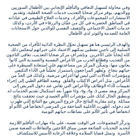
وفي محاولة لتسهيل التعافي والتأقلم الإيجابي بين الأطفال السوريين
ووالديهم، يوفر مركز ضحايا التعذيب خدمات الصحة العقلية، وتقديم
الاستشارات للمجموعات والأفراد، وخدمات العلاج الطبيعي في عياداته
في المناطق الحضرية في كل من عمَّان والزرقاء في الأردن، وكذلك
خدمات العمل الاجتماعي والتثقيف النفسي للوالدين حول الاستجابات
العامة للصدمة والتوتر لدى الأطفال.
والهدف الرئيسي هنا هو تسهيل تحوَّل النظرة الذاتية للأفراد من الضحية
السلبية إلى ناجين نشطين يمكنهم الاعتماد على خبراتهم لينعكس ذلك
كله إيجاباً على الآخرين. وبإشراف مركز ضحايا التعذيب، تعافى الناجون
من التعذيب وفظائع الحرب من الأعراض النفسية والجسدية التي كانوا
يعانون منها، وتمكَّن المركز من مساعدتهم على استعادة السيطرة على
حياتهم بنجاح. ويُظهر المراجعون باستمرار تحسُّناً في الأداء التكيفي
ومؤشرات الحالات التي ليس لها أعراض مرضية، وكذلك في الحدِّ من
الأعراض، مثل أعراض الاكتئاب والقلق. ويعمد الطاقم الطبي إلى إجراء
تقييمات لأداء الوظائف والأعراض التي تقاس عند دخول المريض إلى
المركز وبعد مضي 3، و6، و9، و12 شهراً بعد استكمال تقديم الخدمات له.
وينطبق الحال كذلك على مؤشرات الألم الجسدي حيث تحققت نتائج
مماثلة. وعند مقارنة النتائج حال خروج المريض مع النتائج التي ظهرت
عند دخوله، أظهرت الأغلبية الساحقة من المرضى انخفاضاً في الألم أو
انخفاضاً في تأثير الألم على نشاطات حياتهم اليومية.
وتركّز المجموعات، في الوقت نفسه، على بناء مهارات التأقلم اللازمة
لتحديد التحديات الشائعة ضمن سياق اللاجئين والتفاعلات الصعبة ضمن
الأسرة. وتمثل قضايا السلامة وعلاقة الرعاية الأسس للاستكشاف