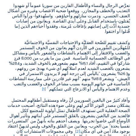
تعرَّض الرجال والنساء والأطفال الفارين من سوريا عموماً أو شهدوا
التعذيب والخطف والمجازر، ووقعوا ضحية الاغتصاب وغيره من أشكال
العنف الجنسي، ودمرت منازلهم وأحياؤهم، واستُهدفوا- ورأوا الناس
يُقتلون-باستخدام القنابل وعلى أيدي القناصة. ويعانون من إصابات
جسدية أدَّت إلى إصابتهم بإعاقات مُزمنة، وفقدوا أحباءهم الذين إما
قُتلوا أو اختفوا.
وكشف تقييم للصِّحة العقليَّة والاحتياجات النفسيَّة والاجتماعيَّة
للمُهجَّرين السُّوريين في الأردن أنَّهم يعانون من الخوف المستمر
والغضب والافتقار إلى الاهتمام بالنشاطات والشعور باليأس ومشاكل
في الوظائف الجسمانية لأساسية. فمن بين ما يقرب من 8,000 فردٍ
شاركوا في التقييم، أفاد 15.1% منهم بشعورهم بالخوف الشديد، و28.4%
يشعرون بالغضب الشديد لعدم امتلاكهم أي شيء يهدئ من روعهم،
و26.3% يشعرون "باليأس إلى درجة أنهم لا يريدون الاستمرار في
العيش،" ويشعر 18.8% منهم "أنهم غير قادرين على ممارسة النشاطات
الأساسية في حياتهم اليومية بسبب مشاعر الخوف والغضب والتعب
وعدم الاهتمام واليأس أو الانزعاج التي تتملكهم."
[1]
وأفاد كثيرٌ من البالغين السوريين أنَّ رفاه ومستقبل أطفالهم المحتمل
يشكلان مصدر التوتر الأكبر لهم. وعلى ضوء هذه النتائج، أصبحت خدمات
الصحة العقلية التي تستهدف الأطفال تمثل أولوية للمجتمع ككل.
فالعديد من البالغين يشعرون بالقلق المستمر على أبنائهم وتأثير أهوال
الأوضاع التي خاضوا تجربتها. ويصف أحدهم بناته بأنهنَّ من "المتضررات
نفسياً بحدة" من الحرب- ويعانين من القلق والخوف وليس لديهنَّ اعتقاد
بوجود ملاذ آمن في أي مكان.
[2]
وفي مجموعات الاستشارات كان