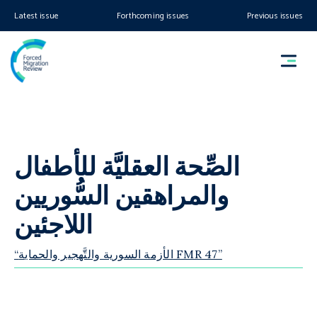
Latest issue
Forthcoming issues
Previous issues
الصِّحة العقليَّة للأطفال
والمراهقين السُّوريين
اللاجئين
“الأزمة السورية والتَّهجير والحماية FMR 47”