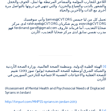
اللاحق للتجارب المؤلمة والمشاعر المرتبطة بها (مثل، الخوف والخجل
والشعور بالذنب والضياع والحزن)، والتي تنتهي في ذروتها بالتواصل مرة
أخرى مع الذات والآخرين والحياة.
تعمل كل من ليا جيمس
ljames@CVT.ORG
وآني سوفسيك
asovcik@CVT.ORG
وريم شكريان
ralshayeb@CVT.ORG
لدى مركز
ضحايا التعذيب، أما فريناند غاروف
ferdinand.garoff@gmail.com
فهو
مدرب نفسي سابق لدى مركز ضحايا التعذيب، الأردن.
[1]
الهيئة الطبية الدولية، ومنظمة الصحة العالمية، وزارة الصحة الأردنية
والشبكة الشرق أوسطية للصحة المجتمعية (يوليو/ تموز 2013): تقييم
للصحة العقلية والاحتياجات النفسية الاجتماعية للنازحين السوريين في
الأردن.
(Assessment of Mental Health and Psychosocial Needs of Displaced
Syrians in Jordan
(
http://tinyurl.com/MHPSS-syrians-in-jordan-2013