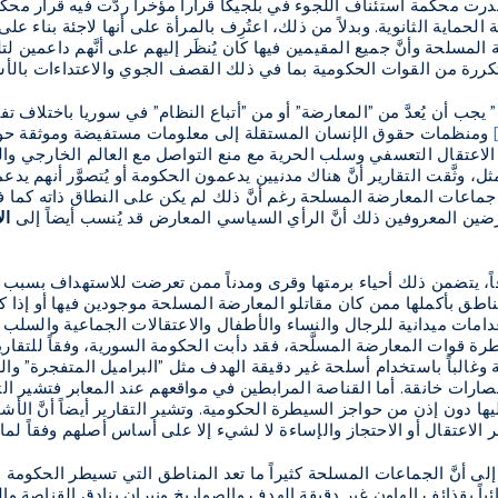
رت محكمة استئناف اللجوء في بلجيكا قراراً مؤخراً ردَّت فيه قرار محك
حماية الثانوية. وبدلاً من ذلك، اعتُرِف بالمرأة على أنها لاجئة بناء عل
مسلحة وأنَّ جميع المقيمين فيها كان يُنظَر إليهم على أنَّهم داعمين 
ررة من القوات الحكومية بما في ذلك القصف الجوي والاعتداءات بالأسل
يجب أن يُعدَّ من "المعارضة" أو من "أتباع النظام" في سوريا باختلاف تف
[
ومنظمات حقوق الإنسان المستقلة إلى معلومات مستفيضة وموثقة حول ت
لاعتقال التعسفي وسلب الحرية مع منع التواصل مع العالم الخارجي وا
ثل، وثَّقت التقارير أنَّ هناك مدنيين يدعمون الحكومة أو يُتصوَّر أنهم
ماعات المعارضة المسلحة رغم أنَّ ذلك لم يكن على النطاق ذاته كما في 
ضين المعروفين ذلك أنَّ الرأي السياسي المعارض قد يُنسب أيضاً إلى
ال
ً، يتضمن ذلك أحياء برمتها وقرى ومدناً ممن تعرضت للاستهداف بسبب الا
ق بأكملها ممن كان مقاتلو المعارضة المسلحة موجودين فيها أو إذا كا
مات ميدانية للرجال والنساء والأطفال والاعتقالات الجماعية والسلب 
 قوات المعارضة المسلَّحة، فقد دأبت الحكومة السورية، وفقاً للتقار
 وغالباً باستخدام أسلحة غير دقيقة الهدف مثل "البراميل المتفجرة" وال
ارات خانقة. أما القناصة المرابطين في مواقعهم عند المعابر فتشير الت
يها دون إذن من حواجز السيطرة الحكومية. وتشير التقارير أيضاً أنَّ ا
لاعتقال أو الاحتجاز والإساءة لا لشيء إلا على أساس أصلهم وفقاً لما
 إلى أنَّ الجماعات المسلحة كثيراً ما تعد المناطق التي تسيطر الحكوم
اً بقذائف الهاون غير دقيقة الهدف والصواريخ ونيران بنادق القناصة وا