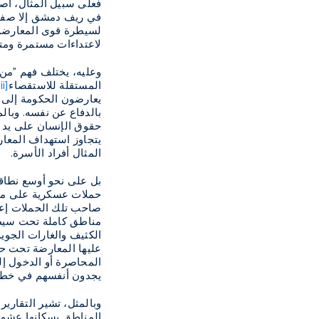
فعلى سبيل المثال، أصد
في ريف دمشق إلا صفة ال
لسيطرة قوى المعارضة ال
لاعتداءات مستمرة ومتك
وعليه، يختلف فهم "من" 
المستقلة للاستقصاء
ii]
يعارضون الحكومة إلى ا
بالدفاع عن نفسه. وبالم
حقوق الإنسان على يد ج
يتجاوز استهداف المعار
المثال أفراد الأسرة
.
بل على نحو أوسع نطاقا
حملات عسكرية على مناط
صاحب تلك الحملات إعدا
مناطق كاملة تحت سيطرة
الكثيف والغارات الجوية
عليها المعارضة تحت حص
المحاصرة أو الدخول إل
يجدون أنفسهم في خطر ا
وبالمثل، تشير التقارير
المناطق بسكانها عشوائي