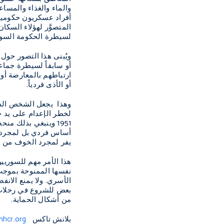
والماء والغذاء والمسا
أفراد عسكريون حكوميون
المتصوَّر لهؤلاء السكان
لسيطرة الحكومة السور
ويُبنى هذا التصور حول 
أو سابقاً لسيطرة جما
ارتباطهم بالمعارضة أو
أو الأذى فردياً.
وهذا يجعل الشخص الذي
لخطر الإعدام على يد ج
1951 وينبغي بذلك من
أساس فردي بل لمجرد أنه
يفر لمجرد الخوف من ال
هذا الأمر مهم للسوريين
نفسها الممنوحة بموجب
الأسري. ولا يمنع الان
بعض للشروع في رحلات خ
من أشكال الحماية.
بلانش تاكس
nhcr.org