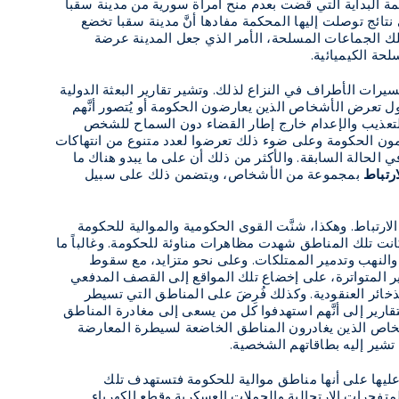
مة البداية التي قضت بعدم منح امرأة سورية من مدينة سقبا
ى نتائج توصلت إليها المحكمة مفادها أنَّ مدينة سقبا تخضع
لتلك الجماعات المسلحة، الأمر الذي جعل المدينة عرضة
حة الكيميائية
.
سيرات الأطراف في النزاع لذلك. وتشير تقارير البعثة الدولية
عرض الأشخاص الذين يعارضون الحكومة أو يُتصور أنَّهم
لتعذيب والإعدام خارج إطار القضاء دون السماح للشخص
 يدعمون الحكومة وعلى ضوء ذلك تعرضوا لعدد متنوع من انتهاكات
الحالة السابقة. والأكثر من ذلك أن على ما يبدو هناك ما
ارتباط
بمجموعة من الأشخاص، ويتضمن ذلك على سبيل
رتباط. وهكذا، شنَّت القوى الحكومية والموالية للحكومة
نت تلك المناطق شهدت مظاهرات مناوئة للحكومة. وغالباً ما
والنهب وتدمير الممتلكات. وعلى نحو متزايد، مع سقوط
ير المتواترة، على إخضاع تلك المواقع إلى القصف المدفعي
ذخائر العنقودية. وكذلك فُرِضَ على المناطق التي تسيطر
قارير إلى أنَّهم استهدفوا كل من يسعى إلى مغادرة المناطق
لأشخاص الذين يغادرون المناطق الخاضعة لسيطرة المعارضة
 تشير إليه بطاقاتهم الشخصية
.
ة عليها على أنها مناطق موالية للحكومة فتستهدف تلك
لمتفجرات الارتجالية والحملات العسكرية وقطع الكهرباء