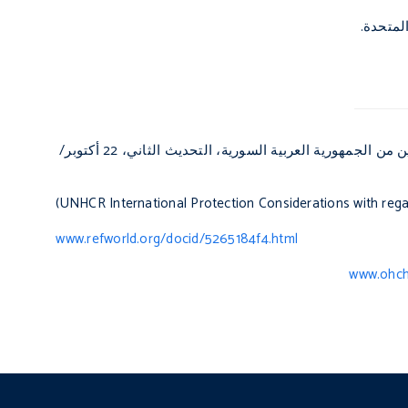
المتحدة
.
مفوضية الأمم المتحدة السامية للاجئين، اعتبارات الحماية الدولية بخصوص الأشخاص الفارين من الجمهورية العربية السورية، التحديث الثاني، 22 أكتوبر/
(UNHCR
International Protection Considerations with rega
www.refworld.org/docid/5265184f4.html
www.ohch