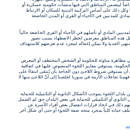
ضفاضاً ليتضمن المناطق التي فيها منشآت حكومية عسكرية أو
وكل ذلك على أساس التركيبة الدينية للسكان أو الارتباط
المادي للمدنيين في الأحياء أو القرى أو المدن الخاضعة
دنيين المادي أو تأصلهم في الأحياء أو القرى الخاضعة حالياً
 مثل هذه المناطق معرضين لخطر الاضطهاد بسبب تصور
منتهى الجدية ولا يمكن إغفاله لمجرد عدم تعرضهم للاستهداف
 في مظاهرة مناوئة للحكومة أو الشخص المختطف أو المعرض
لحكومة، يستوفي معايير اللجوء المنصوص عليها في اتفاقية
يمكنه أن يستوفي شروط اللاجئ دون الحاجة بأن يُنتقى انتقاءً على
ا تفاعلات الأزمة في سوريا لخلصنا إلى أنَّ اللاجئ منها لا
لدان اللجوء بموجب الأشكال الثانوية أو التكميلية للحماية
لثانوي أو التكميلي للحماية في بعض البلدان حق لم الشمل
سهم ذلك في اتخاذ قرارات انفصال بعض أفراد الأسرة عن
لف حياته كلياً بمجرد منحه صفة اللجوء أو حتى أي شكل آخر
ww