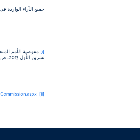
جميع الآراء الواردة في 
[i]
تشرين الأول 2013، ص. 8
lCommission.aspx
[ii]