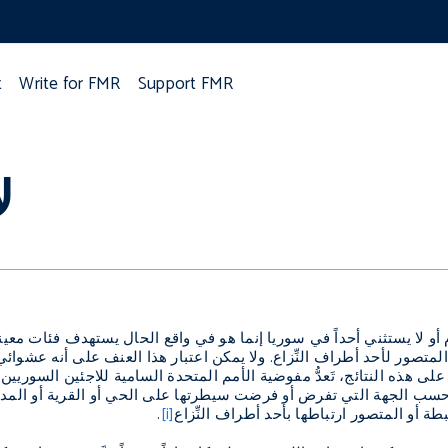
t
Write for FMR
Support FMR
ل
ام أو لا يستثني أحداً في سوريا إنما هو في واقع الحال يستهدف فئات م
تصور لأحد أطراف النِّزاع. ولا يمكن اعتبار هذا العنف على أنه عشوائي إ
ء على هذه النتائج، تَعدُّ مفوضية الأمم المتحدة السامية للاجئين الس
ى حسب الجهة التي تفرض أو فرضت سيطرتها على الحي أو القرية أو المد
تبطة أو المتصور ارتباطها بأحد أطراف النِّزاع
[i]
.