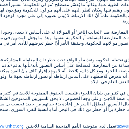
عدات الطبية عنها. وغالباً ما يُفسّر مصطلح "موالي للحكومة" تفسيراً ف
 ويقيم فيها سكان يُنظر إليهم على أنهم موالون للحكومة ومؤيدون لها 
 بالحكومة علماً أنَّ ذلك الارتباط لا يُبنى تصوره إلى على مجرد الوجود 
ية
.
المعارضة ضد "الجانب الآخر" أو الموالاة له على أساس لا يتعدى وجود الم
عات المعارضة المسلحة أو الحكومة نفسها. وهذا ما يجعل المدنيين في
 تصور موالاتهم للحكومة. وحقيقة الأمر أنَّ خطر تعرضهم للأذى أمر في 
 تعتقله الحكومة وتعذبه أو الواقع تحت خطر تلك المعاملة للمشاركة
ماعة من المعارضة المسلحة على أساس التصور بأنه/بأنها يدعم/تدعم ا
حه صفة اللجوء. ومع كل ذلك، يُلاحَظ أنَّه لا يوجد إقرار كاف بأنَّ الفرد 
 يتعرض للاضطهاد على أساس ارتباطه أو تصور ارتباطه بجهة ما. ولو فهمن
عنف العام في البلاد
.
 في كثير من بلدان اللجوء، فليست الحقوق الممنوحة للاجئ في كثير من ب
 صفة اللاجئ. وعلى وجه الخصوص، لا يحق للسوريين الممنوحين الشكل ا
فصال الأسري المطوَّل الأسر عن إعادة بدء حياتهم من جديد فحسب بل ي
طرة براً أو أخطر من ذلك في البحر. أما بالنسبة للفرد السوري، ستخت
tax@u
تعمل لدى مفوضية الأمم المتحدة السامية للاجئين
w.unhcr.org