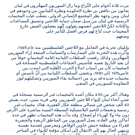
مر
ت
ثلاثة أعوام على النِّزاع وما زال السوريون المهجَّرون في لبنان
يعانون من تناقض بي نظرة الحكومة ونظرة اللبنانيين من وجودهم في
لبنان. ومن وجهة نظر المجتمع الإنساني الدولي، يصعِّب غياب المخيمات
الرسمية في لبنان من سبل ضمان حماية اللاجئين وتنسيق المساعدات
والإغاثة. لكنَّ اللاجئين أنفسهم يقولون إنَّهم يفضلون العيش خارج
المخيمات حيث تُتاح لهم فرص أفضل للتأثير على
وضعهم.
وللبنان تجربة في التعامل مع اللاجئين الفلسطينيين منذ عام 1948،
وأثّرت هذه التجربة على الممارسات والسياسات المتبعة إزاء السوريين
المهجَّرين. ولذلك رفضت السلطات اللبنانية إقامة المخيمات خوفاً من
أن يعيد التاريخ نفسه. فتأسيس الجماعات الفلسطينية المسلَّحة في
المخيمات كان من أسباب اندلاع الحرب الأهلية التي امتدت بين
عامي1975 إلى 1990، وتخشى السلطات اللبنانية من أنَّ تأسيس أي
مخيمات جديدة قد يزيد من احتمالية بقاء السوريين وتشكيلهم لبؤر
المقاومة للسوريين في المنفى.
وهناك أكثر من 400 مكان أشبه بالمخيمات غير الرسمية مسجلة في
شتى أنحاء لبنان لإيواء اللاجئين السوريين. وفي قرية ببنين، حيث يعيش
40 ألف شخص في شمالي منطقة عكار الفقيرة، هناك مخيمات غير
رسمية وتجمعات للخيم البلاستيكية البسيطة المبنية مباشرة على الأرض
دون ماء ولا كهرباء أو إصحاح. وقد بدأت هذه المخيمات تظهر في عدة
أماكن. وفي العادة، يصل السوريون من المناطق الريفية والحضرية
فقراءَ من منطقة حمص خاوين الوفاض ومعرضين لصدمة نفسية
وينتهي الحال بهم إلى الانتقال إلى أمكان مؤقتة للإيواء في المتاجر