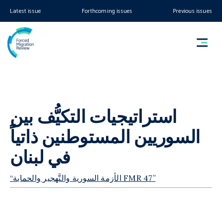
Latest issue
Forthcoming issues
Previous issues
استراتيجيات التكيُّف بين
السوريين المستوطنين ذاتياً
في لبنان
“الأزمة السورية والتَّهجير والحماية FMR 47”