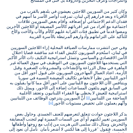
والكراجات وغرف التخزين والأروقة بل حتى في المسالخ.
وكان كثير من السوريين اللاجئين يعيشون في بلدهم بالقرب من
الأقرباء. وبعد فرارهم إلى لبنان، تمزقت أواصر الأسر ما أسهم في
فقدان الدعم الاجتماعي أو إضعافه. وأقام بعض السوريين علاقات
اجتماعية مع أفراد من غير أقربائهم كالأسر المضيفة أو اللاجئين الآخرين
ومضوا قدماً في تطبيق فئات القرابة عليهم كالأم والأب والأخت والأخ
للتأكيد على التزاماتهم وأدوارهم المرتبطة بالأسرة القريبة.
وفي حين انتشرت ممارسات الضيافة المحلية إزاء اللاجئين السوريين
في لبنان، استُخدِم السوريون ككبش الفداء عند مناقشة قضايا اختلال
الأمن الاقتصادي والسياسي. وتتمثل استراتيجية التكيف ذات الأثر الأكبر
التي يستخدمها اللاجئون السوريون في التوظيف في سوق العمالة غير
الماهرة في مجال الزراعة والإنشاءات والمشروعات الصغيرة. وقبل
الأزمة، اعتاد العمال المهاجرون السوريون على قبول أجور أقل من
أجور اللبنانيين نظراً لانخفاض تكاليف المعيشة النسبية في سوريا.
ويتنافس الآن اللاجئون مع اللبنانيين على أجور أقل مما كانوا يقبلون به
في السابق فهم يتلقون المساعدات إضافة إلى الأجور، ويمثل ذلك
استراتيجية للعيش لا يحظى بها الفقراء اللبنانيون. وتعتقد الأغلبية
الساحقة من اللبنانيين
[i]
أنَّ السوريين ينتزعون الوظائف من اللبنانيين
وأنَّهم يعملون على تخفيض مستويات الأجور.
[ii]
يذكر اللاجئون حوادث تتعلق لتعرضهم للعنف الجسدي. وحاول بعض
السوريين تغيير لكنتهم أو أي من السمات المميزة لهم لتجنب المضايقة
والتحرش. ومثال ذلك سلمى التي هربت من إدلب مع زوجها وأطفالها
الخمسة، فتقول: "فررنا إلى هنا لكنني لا أشعر بأمان. نأمل أن نعود إلى