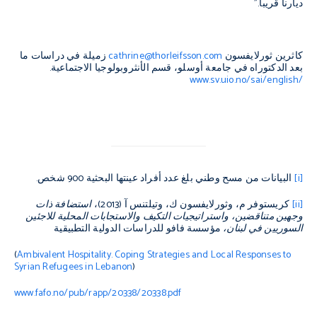
ديارنا قريباً."
كاثرين ثورلايفسون
cathrine@thorleifsson.com
زميلة في دراسات ما
بعد الدكتوراه في جامعة أوسلو، قسم الأنثروبولوجيا الاجتماعية.
www.sv.uio.no/sai/english/
[i]
البيانات من مسح وطني بلغ عدد أفراد عينتها البحثية 900 شخص.
[ii]
كريستوفر م، وثورلايفسون ك، وتيلتنس آ (2013)،
استضافة ذات
وجهين متناقضين، واستراتيجيات التكيف والاستجابات المحلية للاجئين
السوريين في لبنان،
مؤسسة فافو للدراسات الدولية التطبيقية
(
Ambivalent Hospitality. Coping Strategies and Local Responses to
Syrian Refugees in Lebanon
)
www.fafo.no/pub/rapp/20338/20338.pdf