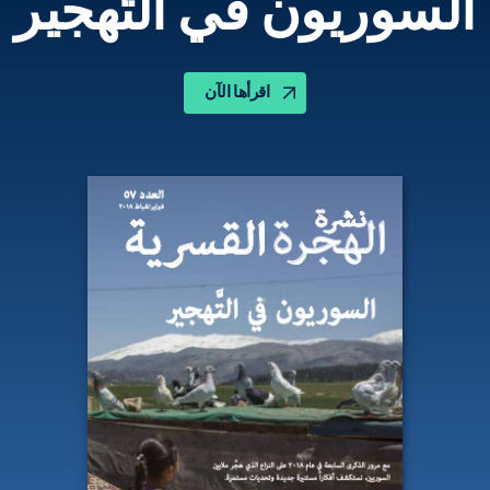
السوريون في التَّهجير
اقرأها الآن