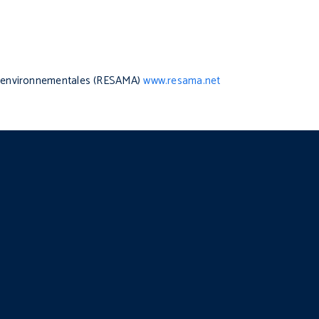
s environnementales (RESAMA)
www.resama.net