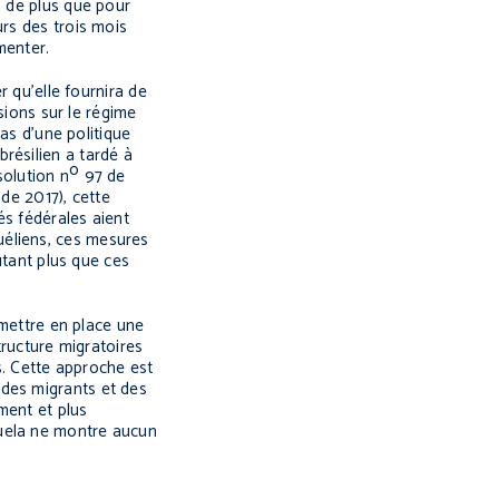
0 de plus que pour
urs des trois mois
menter.
 qu’elle fournira de
sions sur le régime
pas d’une politique
résilien a tardé à
o
solution n
97 de
de 2017), cette
és fédérales aient
uéliens, ces mesures
utant plus que ces
 mettre en place une
tructure migratoires
s. Cette approche est
on des migrants et des
ment et plus
zuela ne montre aucun