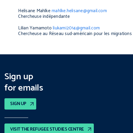
Helisane Mahlke
mahlke.helisane@gmail.com
Chercheuse indépendante
Lilian Yamamoto
liukami2014@gmail.com
Chercheuse au Réseau sud-américain pour les migration
Sign up
for emails
SIGN UP
VISIT THE REFUGEE STUDIES CENTRE