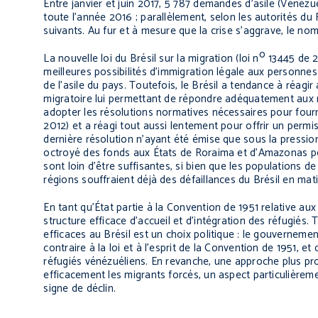
Entre janvier et juin 2017, 5 787 demandes d’asile (Vénéz
toute l’année 2016 ; parallèlement, selon les autorités d
suivants. Au fur et à mesure que la crise s’aggrave, le n
o
La nouvelle loi du Brésil sur la migration (loi n
13445 de 20
meilleures possibilités d’immigration légale aux personnes 
de l’asile du pays. Toutefois, le Brésil a tendance à réagi
migratoire lui permettant de répondre adéquatement aux mi
adopter les résolutions normatives nécessaires pour fourn
2012) et a réagi tout aussi lentement pour offrir un permi
dernière résolution n’ayant été émise que sous la pression
octroyé des fonds aux États de Roraima et d’Amazonas po
sont loin d’être suffisantes, si bien que les populations d
régions souffraient déjà des défaillances du Brésil en mat
En tant qu’État partie à la Convention de 1951 relative au
structure efficace d’accueil et d’intégration des réfugiés.
efficaces au Brésil est un choix politique : le gouverneme
contraire à la loi et à l’esprit de la Convention de 1951, et
réfugiés vénézuéliens. En revanche, une approche plus pro
efficacement les migrants forcés, un aspect particulièr
signe de déclin.