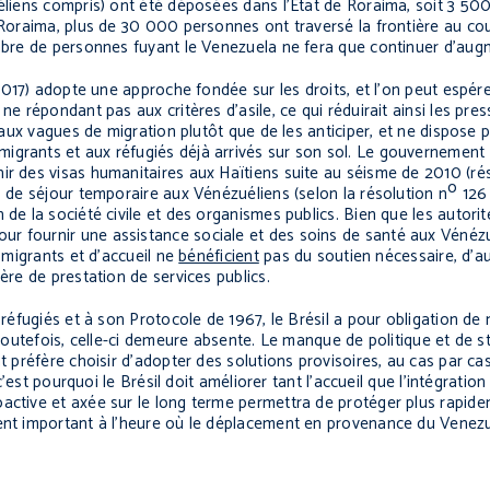
uéliens compris) ont été déposées dans l'État de Roraima, soit 3 50
u Roraima, plus de 30 000 personnes ont traversé la frontière au co
ombre de personnes fuyant le Venezuela ne fera que continuer d’aug
17) adopte une approche fondée sur les droits, et l’on peut espérer
ne répondant pas aux critères d’asile, ce qui réduirait ainsi les pres
r aux vagues de migration plutôt que de les anticiper, et ne dispose 
grants et aux réfugiés déjà arrivés sur son sol. Le gouvernement b
ir des visas humanitaires aux Haïtiens suite au séisme de 2010 (ré
o
s de séjour temporaire aux Vénézuéliens (selon la résolution n
126 
 de la société civile et des organismes publics. Bien que les autorit
ur fournir une assistance sociale et des soins de santé aux Vénéz
e migrants et d’accueil ne
bénéficient
pas du soutien nécessaire, d’a
ière de prestation de services publics.
x réfugiés et à son Protocole de 1967, le Brésil a pour obligation de
 Toutefois, celle-ci demeure absente. Le manque de politique et de s
nt préfère choisir d’adopter des solutions provisoires, au cas par ca
 c’est pourquoi le Brésil doit améliorer tant l’accueil que l’intégrati
active et axée sur le long terme permettra de protéger plus rapide
ement important à l’heure où le déplacement en provenance du Vene