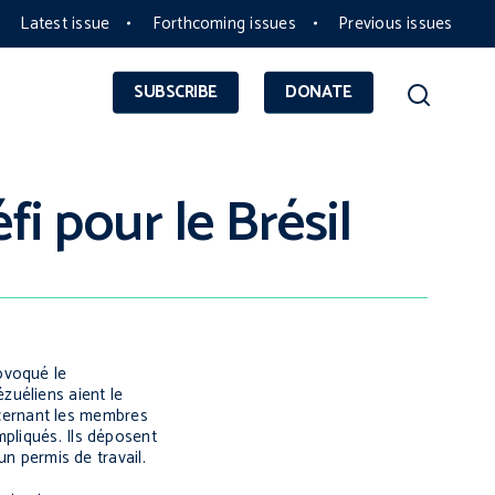
Latest issue
Forthcoming issues
Previous issues
SUBSCRIBE
DONATE
i pour le Brésil
ovoqué le
zuéliens aient le
cernant les membres
mpliqués. Ils déposent
un permis de travail.