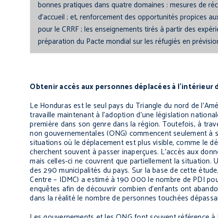
bonnes pratiques dans quatre domaines : mesures de récep
d’accueil ; et, renforcement des opportunités propices au
pour le CRRF ; les enseignements tirés à partir des expér
préparation du Pacte mondial sur les réfugiés en prévisi
Obtenir accès aux personnes déplacées à l’intérieur d
Le Honduras est le seul pays du Triangle du nord de l’Am
travaille maintenant à l’adoption d’une législation nationa
première dans son genre dans la région. Toutefois, à trave
non gouvernementales (ONG) commencent seulement à saisi
situations où le déplacement est plus visible, comme le dép
cherchent souvent à passer inaperçues. L’accès aux donn
mais celles-ci ne couvrent que partiellement la situation.
des 290 municipalités du pays. Sur la base de cette étude
Centre – IDMC) a estimé à 190 000 le nombre de PDI pour 
enquêtes afin de découvrir combien d’enfants ont abandon
dans la réalité le nombre de personnes touchées dépassa
Les gouvernements et les ONG font souvent référence à l’« 