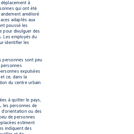
u déplacement à
rsonnes qui ont été
grandement amélioré
spaces adaptés aux
ont poussé les
e pour divulguer des
es. Les employés du
 identifier les
es personnes sont peu
s personnes
 personnes expulsées
et ce, dans la
tion du centre urbain
es à quitter le pays,
s, les personnes de
 d’orientation ou des
ès peu de personnes
déplacées estiment
les indiquent des