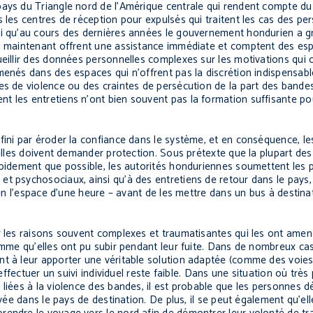
pays du Triangle nord de l’Amérique centrale qui rendent compte d
 les centres de réception pour expulsés qui traitent les cas des pe
rai qu’au cours des dernières années le gouvernement hondurien a 
qui maintenant offrent une assistance immédiate et comptent des e
ueillir des données personnelles complexes sur les motivations qui 
menés dans des espaces qui n’offrent pas la discrétion indispensabl
tes de violence ou des craintes de persécution de la part des band
 les entretiens n’ont bien souvent pas la formation suffisante pour
fini par éroder la confiance dans le système, et en conséquence, l
u’elles doivent demander protection. Sous prétexte que la plupart de
rapidement que possible, les autorités honduriennes soumettent les
t psychosociaux, ainsi qu’à des entretiens de retour dans le pays, 
t en l’espace d’une heure – avant de les mettre dans un bus à destina
r les raisons souvent complexes et traumatisantes qui les ont amené
homme qu’elles ont pu subir pendant leur fuite. Dans de nombreux ca
nt à leur apporter une véritable solution adaptée (comme des voies
’effectuer un suivi individuel reste faible. Dans une situation où tr
 liées à la violence des bandes, il est probable que les personnes 
ivée dans le pays de destination. De plus, il se peut également qu’el