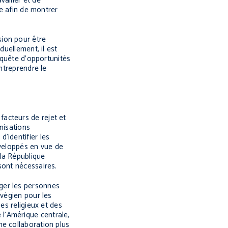
ailler et de
ge afin de montrer
sion pour être
duellement, il est
 quête d’opportunités
ntreprendre le
acteurs de rejet et
nisations
’identifier les
éveloppés en vue de
la République
sont nécessaires.
ger les personnes
rvégien pour les
es religieux et des
l’Amérique centrale,
ne collaboration plus