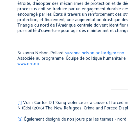
étroite, d’adopter des mécanismes de protection et de déc
processus doit se traduire par un engagement durable de
encouragé par les États à travers un renforcement des st
protection, et finalement, une augmentation drastique des
Triangle du nord de l’Amérique centrale doivent identifier
possibilité d’ouverture pour agir dès maintenant et change
Suzanna Nelson-Pollard
suzanna.nelson-pollard@nrc.no
Associée au programme, Équipe de politique humanitaire, 
www.nrc.no
[1]
Voir : Cantor D J ‘Gang violence as a cause of forced m
N (Eds) (2016)
The New Refugees, Crime and Forced Displ
[2]
Également désigné de nos jours par les termes « nord d