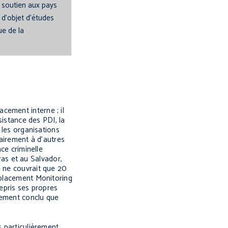
 soutien aux pays
 d’objet d’études
ue de la
cement interne ; il
sistance des PDI, la
 les organisations
airement à d’autres
ce criminelle
as et au Salvador,
 ne couvrait que 20
isplacement Monitoring
epris ses propres
rement conclu que
s particulièrement