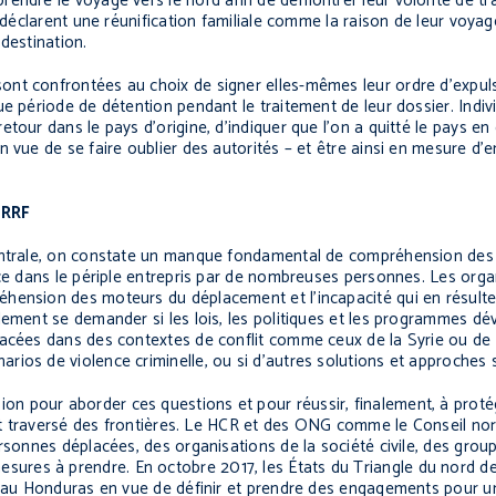
endre le voyage vers le nord afin de démontrer leur volonté de trav
s déclarent une réunification familiale comme la raison de leur voya
 destination.
nt confrontées au choix de signer elles-mêmes leur ordre d’expul
e période de détention pendant le traitement de leur dossier. Indivi
tour dans le pays d’origine, d’indiquer que l’on a quitté le pays en
 vue de se faire oublier des autorités – et être ainsi en mesure d’e
CRRF
entrale, on constate un manque fondamental de compréhension des f
nce dans le périple entrepris par de nombreuses personnes. Les orga
ension des moteurs du déplacement et l’incapacité qui en résulte d
lement se demander si les lois, les politiques et les programmes d
lacées dans des contextes de conflit comme ceux de la Syrie ou de 
ios de violence criminelle, ou si d’autres solutions et approches 
n pour aborder ces questions et pour réussir, finalement, à proté
 ont traversé des frontières. Le HCR et des ONG comme le Conseil no
rsonnes déplacées, des organisations de la société civile, des group
res à prendre. En octobre 2017, les États du Triangle du nord de 
nt au Honduras en vue de définir et prendre des engagements pour u