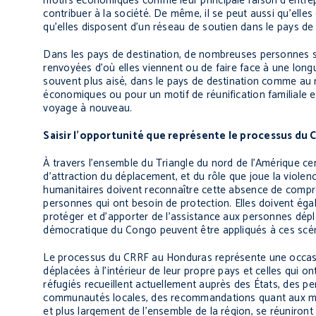
motifs économiques comme leur principale raison d’entrepr
contribuer à la société. De même, il se peut aussi qu’elle
qu’elles disposent d’un réseau de soutien dans le pays de
Dans les pays de destination, de nombreuses personnes so
renvoyées d’où elles viennent ou de faire face à une longu
souvent plus aisé, dans le pays de destination comme au re
économiques ou pour un motif de réunification familiale en
voyage à nouveau.
Saisir l’opportunité que représente le processus du 
À travers l’ensemble du Triangle du nord de l’Amérique c
d’attraction du déplacement, et du rôle que joue la viole
humanitaires doivent reconnaître cette absence de compréh
personnes qui ont besoin de protection. Elles doivent éga
protéger et d’apporter de l’assistance aux personnes dép
démocratique du Congo peuvent être appliqués à ces scénar
Le processus du CRRF au Honduras représente une occasio
déplacées à l’intérieur de leur propre pays et celles qui
réfugiés recueillent actuellement auprès des États, des pe
communautés locales, des recommandations quant aux mesu
et plus largement de l’ensemble de la région, se réuniro