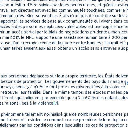
 pour éviter d’être suivies par leurs persécuteurs, et qu’elles évite
travaillent directement avec les communautés touchées, comme le 
es communautés. Bien souvent les États n’ont pas de contrôle sur les
 apporter les services de base aux communautés qui vivent dans ces
 accès à des personnes déplacées vulnérables est une expérience en
ir un accès partiel par le biais de négociations prudentes, mais c
En mai 2017, le NRC a apporté une assistance humanitaire à 200 p
use d’une recrudescence de la guerre entre bandes ; il aurait été p
humanitaires avaient eux aussi obtenu un accès sans entraves aux 
 aux personnes déplacées sur leur propre territoire, les États doiv
es besoins de protection. Les gouvernements des pays du Triangle d
[
r pays, seuls 5 à 10 % le font pour des raisons liées à la violence
 retrouver leur famille. Dans le même temps, des études menées pa
fférents qui indiquent par exemple que 40 à 60 % des enfants, de
s raisons liées à la violence
[7]
.
e un phénomène tellement normalisé que de nombreuses personnes pa
s immédiatement la violence comme la cause première de leur déplacem
ellement par les conditions dans lesquelles les cas de protection so