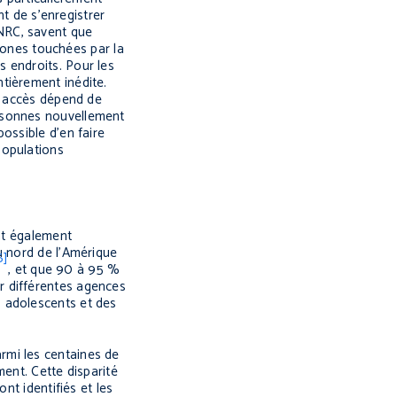
nt de s’enregistrer
NRC, savent que
 zones touchées par la
 endroits. Pour les
tièrement inédite.
et accès dépend de
ersonnes nouvellement
ossible d’en faire
populations
ent également
u nord de l’Amérique
6]
, et que 90 à 95 %
r différentes agences
s adolescents et des
rmi les centaines de
ent. Cette disparité
nt identifiés et les