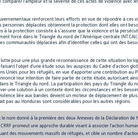
 de comparer l’ampleur et la sévérité de ces actes de violence avec le
ouvernementaux renforcent leurs efforts en vue de répondre à ces v
es personnes déplacées obtiennent la protection dont elles ont bes
s à la protection consiste à s’assurer que la violence et la perséc
nt forcé dans le Triangle du nord de l’Amérique centrale (NTCA)
[
e les communautés déplacées afin d’identifier celles qui ont des beso
utte pour une plus grande reconnaissance de cette situation lors
 faisant l’objet d’une étude sous les auspices du Cadre d’action glo
ons Unies pour les réfugiés, en vue d’apporter une contribution au P
nnoncé leur intention de faire partie de cette étude, autorisant ain
ns le Triangle du nord. La participation des pays du Triangle du n
ver une solution à un contexte dont les circonstances et les besoin
 violence liée aux bandes devient un moteur de déplacement de plus
 fait pas au Honduras sont considérables pour les autres régions.
 le nom donné à la première des deux Annexes de la Déclaration de 
 CRRF promeut une approche durable visant à associer l’action humani
quant des mouvements massifs de réfugiés, et cible un nombre d’actio