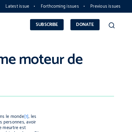
Latest issue
Forthcoming issues
Previous issues
SUBSCRIBE
DONATE
mme moteur de
dans le monde
[1]
, les
s personnes, avoir
e meurtre est