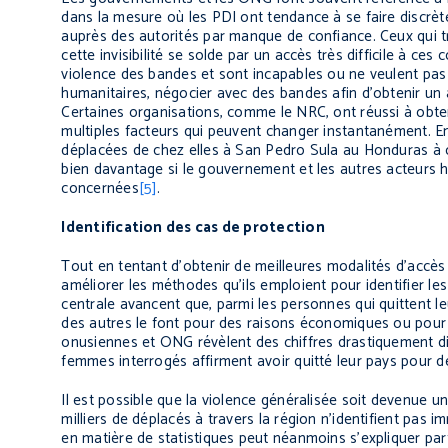
dans la mesure où les PDI ont tendance à se faire discrètes
auprès des autorités par manque de confiance. Ceux qui 
cette invisibilité se solde par un accès très difficile à c
violence des bandes et sont incapables ou ne veulent pas
humanitaires, négocier avec des bandes afin d’obtenir un
Certaines organisations, comme le NRC, ont réussi à obten
multiples facteurs qui peuvent changer instantanément. 
déplacées de chez elles à San Pedro Sula au Honduras à ca
bien davantage si le gouvernement et les autres acteurs 
concernées
[5]
.
Identification des cas de protection
Tout en tentant d’obtenir de meilleures modalités d’accès
améliorer les méthodes qu’ils emploient pour identifier l
centrale avancent que, parmi les personnes qui quittent leu
des autres le font pour des raisons économiques ou pour
onusiennes et ONG révèlent des chiffres drastiquement di
femmes interrogés affirment avoir quitté leur pays pour de
Il est possible que la violence généralisée soit devenu
milliers de déplacés à travers la région n’identifient pa
en matière de statistiques peut néanmoins s’expliquer parti