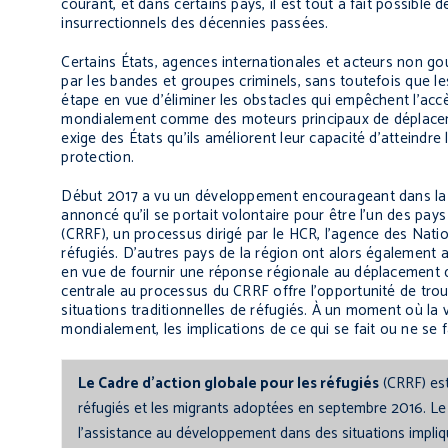
courant, et dans certains pays, il est tout à fait possible
insurrectionnels des décennies passées.
Certains États, agences internationales et acteurs non g
par les bandes et groupes criminels, sans toutefois que l
étape en vue d’éliminer les obstacles qui empêchent l’accè
mondialement comme des moteurs principaux de déplaceme
exige des États qu’ils améliorent leur capacité d’atteindr
protection.
Début 2017 a vu un développement encourageant dans la l
annoncé qu’il se portait volontaire pour être l’un des pays
(CRRF), un processus dirigé par le HCR, l’agence des Nati
réfugiés. D’autres pays de la région ont alors également a
en vue de fournir une réponse régionale au déplacement da
centrale au processus du CRRF offre l’opportunité de trou
situations traditionnelles de réfugiés. À un moment où la
mondialement, les implications de ce qui se fait ou ne se
Le Cadre d’action globale pour les réfugiés
(CRRF) est
réfugiés et les migrants adoptées en septembre 2016. Le
l’assistance au développement dans des situations impli