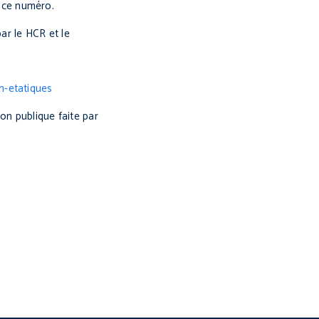
 ce numéro.
ar le HCR et le
n-etatiques
on publique faite par