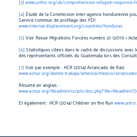
[3]
www.unhcr.org/uk/comprehensive-refugee-response-f
[4]
Étude de la Commission inter-agence hondurienne pour 
Service commun de profilage des PDI
www.internal-displacement.org/countries/honduras
[5]
Voir
Revue Migrations Forcées
numéro 37 (2011) « Act
[6]
Statistiques citées dans le cadre de discussions avec 
des représentants officiels du Guatemala lors des Consult
[7]
Voir par exemple : HCR (2014)
Arrancado de Raiz
www.acnur.org/donde-trabaja/america/mexico/arrancados
Résumé en anglais :
www.acnur.org/fileadmin/scripts/doc.php?file=fileadmi
Et également : HCR (2014)
Children on the Run
www.unhcr.