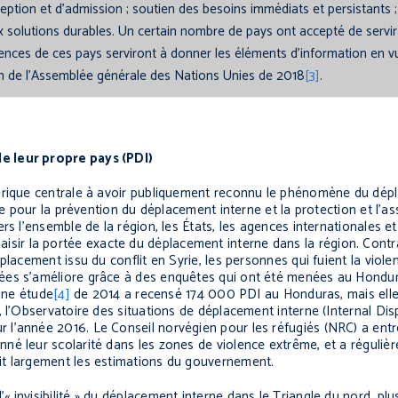
tion et d’admission ; soutien des besoins immédiats et persistants ;
x solutions durables. Un certain nombre de pays ont accepté de servir
iences de ces pays serviront à donner les éléments d’information en v
on de l’Assemblée générale des Nations Unies de 2018
[3]
.
e leur propre pays (PDI)
érique centrale à avoir publiquement reconnu le phénomène du dépla
le pour la prévention du déplacement interne et la protection et l’as
rs l’ensemble de la région, les États, les agences internationales et
r la portée exacte du déplacement interne dans la région. Contr
lacement issu du conflit en Syrie, les personnes qui fuient la violen
ées s’améliore grâce à des enquêtes qui ont été menées au Hondur
 Une étude
[4]
de 2014 a recensé 174 000 PDI au Honduras, mais elle
, l’Observatoire des situations de déplacement interne (Internal D
l’année 2016. Le Conseil norvégien pour les réfugiés (NRC) a entr
né leur scolarité dans les zones de violence extrême, et a réguliè
it largement les estimations du gouvernement.
invisibilité » du déplacement interne dans le Triangle du nord, plu