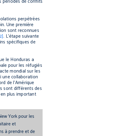
s périodes de conflits
iolations perpétrées
oin. Une première
ution sont reconnues
2]
. L’étape suivante
ins spécifiques de
que le Honduras a
bale pour les réfugiés
acte mondial sur les
si une collaboration
ord de l’Amérique
s sont différents des
 en plus important
New York pour les
taire et
ns à prendre et de