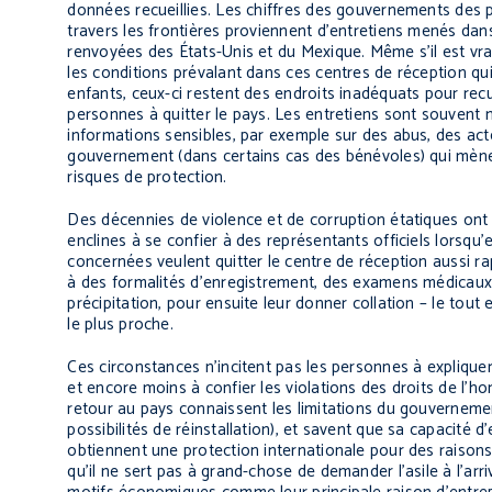
données recueillies. Les chiffres des gouvernements des 
travers les frontières proviennent d’entretiens menés dans
renvoyées des États-Unis et du Mexique. Même s’il est v
les conditions prévalant dans ces centres de réception 
enfants, ceux-ci restent des endroits inadéquats pour rec
personnes à quitter le pays. Les entretiens sont souvent 
informations sensibles, par exemple sur des abus, des ac
gouvernement (dans certains cas des bénévoles) qui mènent
risques de protection.
Des décennies de violence et de corruption étatiques ont 
enclines à se confier à des représentants officiels lorsq
concernées veulent quitter le centre de réception aussi 
à des formalités d’enregistrement, des examens médicaux e
précipitation, pour ensuite leur donner collation – le tou
le plus proche.
Ces circonstances n’incitent pas les personnes à explique
et encore moins à confier les violations des droits de l’
retour au pays connaissent les limitations du gouverneme
possibilités de réinstallation), et savent que sa capacité d
obtiennent une protection internationale pour des raisons
qu’il ne sert pas à grand-chose de demander l’asile à l’arr