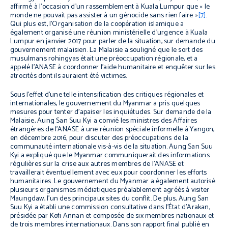
affirmé à l’occasion d’un rassemblement à Kuala Lumpur que « le
monde ne pouvait pas assister à un génocide sans rien faire »
[7]
.
Qui plus est, l’Organisation de la coopération islamique a
également organisé une réunion ministérielle d’urgence à Kuala
Lumpur en janvier 2017 pour parler de la situation, sur demande du
gouvernement malaisien. La Malaisie a souligné que le sort des
musulmans rohingyas était une préoccupation régionale, et a
appelé l’ANASE à coordonner l’aide humanitaire et enquêter sur les
atrocités dont ils auraient été victimes.
Sous l’effet d’une telle intensification des critiques régionales et
internationales, le gouvernement du Myanmar a pris quelques
mesures pour tenter d’apaiser les inquiétudes. Sur demande de la
Malaisie, Aung San Suu Kyi a convié les ministres des Affaires
étrangères de l’ANASE à une réunion spéciale informelle à Yangon,
en décembre 2016, pour discuter des préoccupations de la
communauté internationale vis-à-vis de la situation. Aung San Suu
Kyi a expliqué que le Myanmar communiquerait des informations
régulières sur la crise aux autres membres de l’ANASE et
travaillerait éventuellement avec eux pour coordonner les efforts
humanitaires. Le gouvernement du Myanmar a également autorisé
plusieurs organismes médiatiques préalablement agréés à visiter
Maungdaw, l’un des principaux sites du conflit. De plus, Aung San
Suu Kyi a établi une commission consultative dans l’État d’Arakan,
présidée par Kofi Annan et composée de six membres nationaux et
de trois membres internationaux. Dans son rapport final publié en