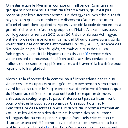
On estime que le Myanmar compte un million de Rohingyas, un
groupe minoritaire musulman de l’État d’Arakan, qui n’est pas
reconnu par les autorités comme l’un des 135 groupes ethniques du
pays, si bien que ses membres ne disposent d’aucun document
officiel et sont donc apatrides. Après avoir été la cible de violences à
grande échelle par d’autres groupes de l’État d’Arakan mais aussi
par le gouvernement en 2012 et en 2015, de nombreux Rohingyas
ont été forcés de rejoindre un camp de PDI ou un pays voisin, où ils
vivent dans des conditions effroyables. En 2016, le HCR, l'agence des
Nations Unies pour les réfugiés, estimait que plus de 168 000
Rohingyas avaient fui le Myanmar depuis 2012
[1]
; comme des
violences ont de nouveau éclaté en août 2017, des centaines de
milliers de personnes supplémentaires ont traversé la frontière pour
rejoindre le Bangladesh.
Alors que la réponse de la communauté internationale face aux
violences a été auparavant mitigée, les gouvernements cherchant
avant tout à soutenir le fragile processus de réforme démocratique
du Myanmar, différents milieux ont toutefois exprimé de vives
critiques et souligné que le pays n’intervenait pas suffisamment
pour protéger la population rohingya. Un rapport du Haut-
Commissaire des Nations Unies aux droits de l'homme affirmait en
2016 que les violations des droits de l’homme des musulmans
rohingyas donnaient à penser « que d’éventuels crimes contre
l’humanité avaient été commis », si de tels actes « venaient à être
établis par un tribunal »
[2]
, tandis qu’un rapport particulièrement