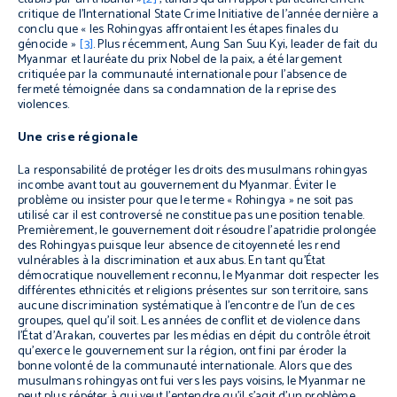
critique de l’International State Crime Initiative de l’année dernière a
conclu que « les Rohingyas affrontaient les étapes finales du
génocide »
[3]
. Plus récemment, Aung San Suu Kyi, leader de fait du
Myanmar et lauréate du prix Nobel de la paix, a été largement
critiquée par la communauté internationale pour l’absence de
fermeté témoignée dans sa condamnation de la reprise des
violences.
Une crise régionale
La responsabilité de protéger les droits des musulmans rohingyas
incombe avant tout au gouvernement du Myanmar. Éviter le
problème ou insister pour que le terme « Rohingya » ne soit pas
utilisé car il est controversé ne constitue pas une position tenable.
Premièrement, le gouvernement doit résoudre l’apatridie prolongée
des Rohingyas puisque leur absence de citoyenneté les rend
vulnérables à la discrimination et aux abus. En tant qu’État
démocratique nouvellement reconnu, le Myanmar doit respecter les
différentes ethnicités et religions présentes sur son territoire, sans
aucune discrimination systématique à l’encontre de l’un de ces
groupes, quel qu’il soit. Les années de conflit et de violence dans
l’État d’Arakan, couvertes par les médias en dépit du contrôle étroit
qu’exerce le gouvernement sur la région, ont fini par éroder la
bonne volonté de la communauté internationale. Alors que des
musulmans rohingyas ont fui vers les pays voisins, le Myanmar ne
peut plus répéter à qui veut l’entendre qu’il s’agit d’un problème