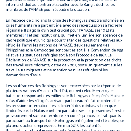
interne, et doit au contraire travailler avec le Bangladesh et les
membres de l’ANASE pour résoudre la situation.
En l’espace de cinq ans, la crise des Rohingyas s’est transformée en
crise humanitaire à part entière, avec des répercussions à l’échelle
régionale. Il s’agit là d’un test crucial pour l’ANASE, ses 10 États
membres
[4]
et ses institutions, qui met en lumière son absence de
cadre politique et juridique pour traiter des questions relatives aux
réfugiés. Parmi les nations de l’ANASE, deux seulement (les
Philippines et le Cambodge) sont parties soit à la Convention de 1951
relative au statut des réfugiés soit à son Protocole de 1967. La
Déclaration de l'ANASE sur la protection et la promotion des droits
des travailleurs migrants, datée de 2007, porte uniquement sur les
travailleurs migrants et ne mentionne ni les réfugiés ni les
demandeurs d’asile.
Les souffrances des Rohingyas sont exacerbées par la réponse de
plusieurs nations d’Asie du Sud-Est, qui ont refoulé en 2015 les
bateaux transportant des milliers de Rohingyas désespérés. Mais ce
refus d’aider les réfugiés arrivant par bateau n’a fait qu’intensifier
les pressions internationales et l’intérêt des médias, si bien que
l’Indonésie et la Malaisie ont fini par autoriser ces personnes à rester
provisoirement sur leur territoire. En conséquence, les trafiquants
participant au transport des Rohingyas ont également été ciblés par
plusieurs actions répressives. En mai 2015, les autorités
thaïlandaises et malaisiennes ont découvert des fosses communes,