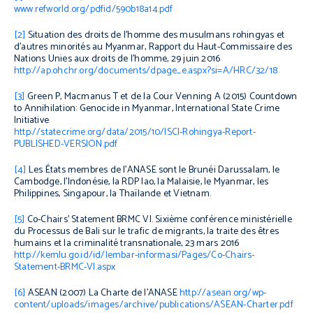
www.refworld.org/pdfid/590b18a14.pdf
[2]
Situation des droits de l’homme des musulmans rohingyas et
d’autres minorités au Myanmar,
Rapport du Haut-Commissaire des
Nations Unies aux droits de l'homme, 29 juin 2016
http://ap.ohchr.org/documents/dpage_e.aspx?si=A/HRC/32/18
[3]
Green P, Macmanus T et de la Cour Venning A (2015)
Countdown
to Annihilation: Genocide in Myanmar,
International State Crime
Initiative
http
://statecrime.org/data/2015/10/ISCI-Rohingya-Report-
PUBLISHED-VERSION.pdf
[4]
Les États membres de l’ANASE sont le Brunéi Darussalam, le
Cambodge, l’Indonésie, la RDP lao, la Malaisie, le Myanmar, les
Philippines, Singapour, la Thaïlande et Vietnam.
[5]
Co-Chairs’ Statement BRMC VI
. Sixième conférence ministérielle
du Processus de Bali sur le trafic de migrants, la traite des êtres
humains et la criminalité transnationale, 23 mars 2016
http
://kemlu.go.id/id/lembar-informasi/Pages/Co-Chairs-
Statement-BRMC-VI.aspx
[6]
ASEAN (2007)
La Charte de l’ANASE
http://asean.org/wp-
content/uploads/images/archive/publications/ASEAN-Charter.pdf