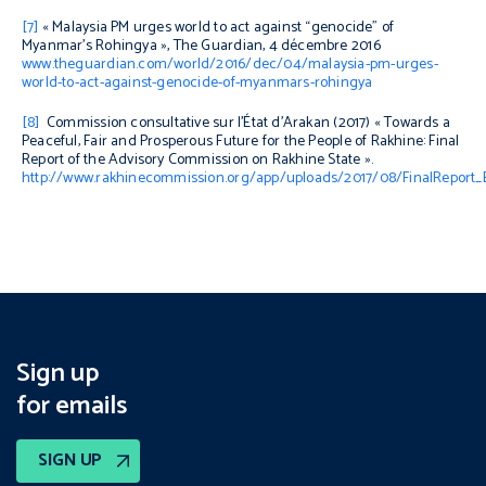
[7]
« Malaysia PM urges world to act against “genocide” of
Myanmar’s Rohingya »,
The Guardian
, 4 décembre 2016
www.theguardian.com/world/2016/dec/04/malaysia-pm-urges-
world-to-act-against-genocide-of-myanmars-rohingya
[8]
Commission consultative sur l'État d'Arakan (2017) « Towards a
Peaceful, Fair and Prosperous Future for the People of Rakhine: Final
Report of the Advisory Commission on Rakhine State ».
http://www.rakhinecommission.org/app/uploads/2017/08/FinalReport_
Sign up
for emails
SIGN UP