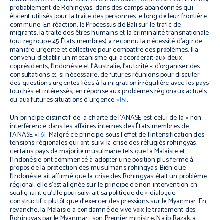
probablement de Rohingyas, dans des camps abandonnés qui
étaient utilisés pour la traite des personnes le long de leur frontière
commune. En réaction, le Processus de Bali sur le trafic de
migrants, la traite des êtres humains et la criminalité transnationale
(qui regroupe 45 États membres) a reconnu la nécessité d’agir de
manière urgente et collective pour combattre ces problèmes. Il a
convenu d’établir un mécanisme qui accorderait aux deux
coprésidents, l’Indonésie et l’Australie, l’autorité « d’organiser des
consultations et, si nécessaire, de futures réunions pour discuter
des questions urgentes liées à la migration irrégulière avec les pays
touchés et intéressés, en réponse aux problèmes régionaux actuels
ou aux futures situations d’urgence »
[5]
.
Un principe distinctif de la charte de l’ANASE est celui de la « non-
interférence dans les affaires internes des États membres de
l’ANASE »
[6]
. Malgré ce principe, sous l’effet de l’intensification des
tensions régionales qui ont suivi la crise des réfugiés rohingyas,
certains pays de majorité musulmane tels que la Malaisie et
l’Indonésie ont commencé à adopter une position plus ferme à
propos de la protection des musulmans rohingyas. Bien que
l’Indonésie ait affirmé que la crise des Rohingyas était un problème
régional, elle s’est alignée sur le principe de non-intervention en
soulignant qu’elle poursuivrait sa politique de « dialogue
constructif » plutôt que d’exercer des pressions sur le Myanmar. En
revanche, la Malaisie a condamné de vive voix le traitement des
Rohingyas par le Myanmar : son Premier ministre, Najib Razak, a