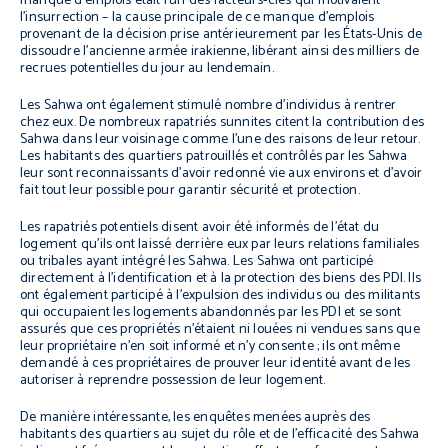
manque d’emplois était l’un des facteurs-clés qui motivaient
l’insurrection – la cause principale de ce manque d’emplois
provenant de la décision prise antérieurement par les États-Unis de
dissoudre l’ancienne armée irakienne, libérant ainsi des milliers de
recrues potentielles du jour au lendemain.
Les Sahwa ont également stimulé nombre d’individus à rentrer
chez eux. De nombreux rapatriés sunnites citent la contribution des
Sahwa dans leur voisinage comme l’une des raisons de leur retour.
Les habitants des quartiers patrouillés et contrôlés par les Sahwa
leur sont reconnaissants d’avoir redonné vie aux environs et d’avoir
fait tout leur possible pour garantir sécurité et protection.
Les rapatriés potentiels disent avoir été informés de l’état du
logement qu’ils ont laissé derrière eux par leurs relations familiales
ou tribales ayant intégré les Sahwa. Les Sahwa ont participé
directement à l’identification et à la protection des biens des PDI. Ils
ont également participé à l’expulsion des individus ou des militants
qui occupaient les logements abandonnés par les PDI et se sont
assurés que ces propriétés n’étaient ni louées ni vendues sans que
leur propriétaire n’en soit informé et n’y consente ; ils ont même
demandé à ces propriétaires de prouver leur identité avant de les
autoriser à reprendre possession de leur logement.
De manière intéressante, les enquêtes menées auprès des
habitants des quartiers au sujet du rôle et de l’efficacité des Sahwa