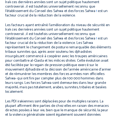
Irak ces dernières années sont un sujet politique hautement
controversé ; il est toutefois universellement reconnu que
l’établissement du Conseil des Sahwa et des forces Sahwa
1
est un
facteur crucial de la réduction de la violence.
Les facteurs ayant entraîné l’amélioration du niveau de sécurité en
Irak ces dernières années sont un sujet politique hautement
controversé ; il est toutefois universellement reconnu que
l’établissement du Conseil des Sahwa et des forces Sahwa
1
est un
facteur crucial de la réduction de la violence. Les Sahwa
représentent le changement de posture remarquable des éléments
tribaux sunnites qui, après avoir soutenu les djihadistes
insurgés,ont commencé à coopérer avec les troupes américaines
pour combattre al-Qaida et les milices shiites. Cette évolution avait
été facilitée par le regain de pression politique exercé sur le
mouvement djihadiste et la décision de l’armée américaine d’armer
et de rémunérer les membres des forces armées non officielles
Sahwa- qui ont fini par compter plus de 100 000 hommes dans
leurs rangs. Les forces Sahwa sont demeurées dans leur grande
majorité, mais pas totalement, arabes, sunnites, tribales et basées
localement.
Les PDI irakiennes sont déplacées pour de multiples raisons. La
plupart affirment être parties de chez elles en raison des menaces
directes posées à leur vie, bien que le manque de sécurité, la peur
et la violence généralisée soient également souvent données