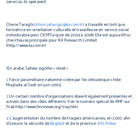
zones où ils opéraient.
Cherie Taraghi (
shirin.jahangir@ka.com.tr
) a travaillé en tant que
formatrice en orientation culturelle et travailleuse en service social
individualisé pour CICM
Turquie de 2003 à 2008. Elle est aujourd’hui
chercheuse principale pour KA Research Limited
(http://www.ka.com.tr).
1
En arabe, Sahwa signifie « réveil ».
2
Force paramilitaire irakienne créée par l’ecclésiastique chiite
Muqtada al-Sadr en juin 2003.
3
Un certain nombre d’organisations étaient également présentes et
actives dans des rôles différents. Voir le numéro spécial de RMF sur
l’Irak http://www.fmreview.org/iraq.htm
4
L’augmentation du nombre de troupes américaines, en 2007, afin
d’assurer la sécurité de
Bagdad
et de la province
d’Al-Anbar.