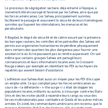
Le processus de ségrégation sectaire, déjà entamé à l’époque, a
clairement été encouragé et favorisé par les Sahwa, ainsi que par
les forces américaines. Les Sahwa, principalement sunnites,
facilitaient le passage et assuraient la sécurité de leurs homologues
sunnites qui fuyaient les intimidations, les menaces et les
persécutions.
A Bagdad, le degré de sécurité et de calme assuré par la présence,
les barrages routiers, les contrôles et les patrouilles des Sahwa ont
permis aux organismes humanitaires de pénétrer physiquement
dans certains des quartiers les plus dangereux pour fournir une
assistance là où ils ne pouvaient pas se rendre auparavant. On sait
même que certains groupes Sahwa ont partagé leurs
connaissances et leurs informations locales avec le Croissant-
Rouge irakien, par exemple en identifiant les PDI ou les foyers de
rapatriés qui avaient besoin d’assistance.
L’adhésion aux Sahwa était aussi un moyen pour les PDI d’occuper
un emploi utile. Ce qui comptait pour les forces américaines au
cours de « la déferlante »
(« the surge »)
4
était de stopper les
populations locales, militants ou autres, à s’insurger contre les États-
Unis et des les inciter plutôt à rejoindre leurs rangs ou ceux des
forces multinationales pour combattre al-Qaida et les autres milices
armées. En 2006, les commandants américains ont reconnu que le