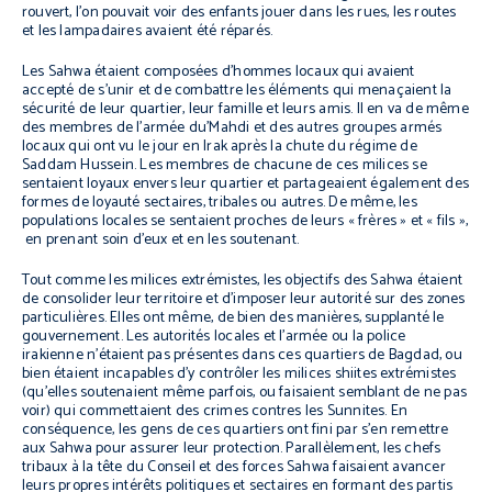
rouvert, l’on pouvait voir des enfants jouer dans les rues, les routes
et les lampadaires avaient été réparés.
Les Sahwa étaient composées d’hommes locaux qui avaient
accepté de s’unir et de combattre les éléments qui menaçaient la
sécurité de leur quartier, leur famille et leurs amis. Il en va de même
des membres de l’armée du'Mahdi et des autres groupes armés
locaux qui ont vu le jour en Irak après la chute du régime de
Saddam Hussein. Les membres de chacune de ces milices se
sentaient loyaux envers leur quartier et partageaient également des
formes de loyauté sectaires, tribales ou autres. De même, les
populations locales se sentaient proches de leurs « frères » et « fils »,
en prenant soin d’eux et en les soutenant.
Tout comme les milices extrémistes, les objectifs des Sahwa étaient
de consolider leur territoire et d’imposer leur autorité sur des zones
particulières. Elles ont même, de bien des manières, supplanté le
gouvernement. Les autorités locales et l’armée ou la police
irakienne n’étaient pas présentes dans ces quartiers de Bagdad, ou
bien étaient incapables d’y contrôler les milices shiites extrémistes
(qu’elles soutenaient même parfois, ou faisaient semblant de ne pas
voir) qui commettaient des crimes contres les Sunnites. En
conséquence, les gens de ces quartiers ont fini par s’en remettre
aux Sahwa pour assurer leur protection. Parallèlement, les chefs
tribaux à la tête du Conseil et des forces Sahwa faisaient avancer
leurs propres intérêts politiques et sectaires en formant des partis