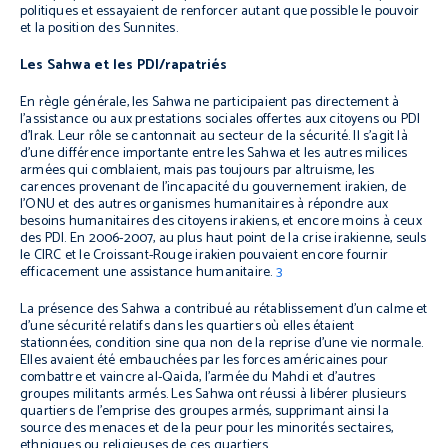
politiques et essayaient de renforcer autant que possible le pouvoir
et la position des Sunnites.
Les Sahwa et les PDI/rapatriés
En règle générale, les Sahwa ne participaient pas directement à
l’assistance ou aux prestations sociales offertes aux citoyens ou PDI
d’Irak. Leur rôle se cantonnait au secteur de la sécurité. Il s’agit là
d’une différence importante entre les Sahwa et les autres milices
armées qui comblaient, mais pas toujours par altruisme, les
carences provenant de l’incapacité du gouvernement irakien, de
l’ONU et des autres organismes humanitaires à répondre aux
besoins humanitaires des citoyens irakiens, et encore moins à ceux
des PDI. En 2006-2007, au plus haut point de la crise irakienne, seuls
le CIRC et le Croissant-Rouge irakien pouvaient encore fournir
efficacement une assistance humanitaire.
3
La présence des Sahwa a contribué au rétablissement d’un calme et
d’une sécurité relatifs dans les quartiers où elles étaient
stationnées, condition sine qua non de la reprise d’une vie normale.
Elles avaient été embauchées par les forces américaines pour
combattre et vaincre al-Qaida, l’armée du Mahdi et d’autres
groupes militants armés. Les Sahwa ont réussi à libérer plusieurs
quartiers de l’emprise des groupes armés, supprimant ainsi la
source des menaces et de la peur pour les minorités sectaires,
ethniques ou religieuses de ces quartiers.