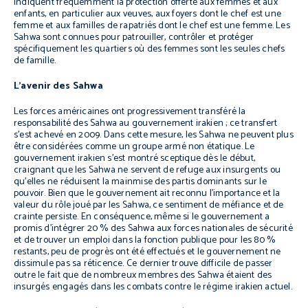
indiquent fréquemment la protection offerte aux femmes et aux
enfants, en particulier aux veuves, aux foyers dont le chef est une
femme et aux familles de rapatriés dont le chef est une femme. Les
Sahwa sont connues pour patrouiller, contrôler et protéger
spécifiquement les quartiers où des femmes sont les seules chefs
de famille.
L’avenir des Sahwa
Les forces américaines ont progressivement transféré la
responsabilité des Sahwa au gouvernement irakien ; ce transfert
s’est achevé en 2009. Dans cette mesure, les Sahwa ne peuvent plus
être considérées comme un groupe armé non étatique. Le
gouvernement irakien s’est montré sceptique dès le début,
craignant que les Sahwa ne servent de refuge aux insurgents ou
qu’elles ne réduisent la mainmise des partis dominants sur le
pouvoir. Bien que le gouvernement ait reconnu l’importance et la
valeur du rôle joué par les Sahwa, ce sentiment de méfiance et de
crainte persiste. En conséquence, même si le gouvernement a
promis d’intégrer 20 % des Sahwa aux forces nationales de sécurité
et de trouver un emploi dans la fonction publique pour les 80 %
restants, peu de progrès ont été effectués et le gouvernement ne
dissimule pas sa réticence. Ce dernier trouve difficile de passer
outre le fait que de nombreux membres des Sahwa étaient des
insurgés engagés dans les combats contre le régime irakien actuel.