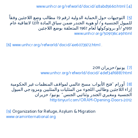
www.unhcr.org/refworld/docid/48abd5660.html
[4]
[5]
التوجيهات حول الحماية الدولية (رقم 9): مطالب وضع اللاجئين وفقاً
للميول الجنسية و/ أو هوية الجندر ضمن سياق المادة 1أ(2) لاتفاقية عام
1951و /أو بروتوكولها لعام 1967 المتعلقة بوضع اللاجئين
www.unhcr.org/509136ca9.html
[6]
www.unhcr.org/refworld/docid/4e6073972.html
.
[7]
يونيو/حزيران 2011
www.unhcr.org/refworld/docid/4def34f6887.html
[8]
أورام "فتح الأبواب: مسح عالمي لمواقف المنظمات غير الحكومية
إزاء اللاجئين وطالبي اللجوء من المثليات والمثليين ومزودجي الميول
الجنسية ومغيري الجندر وثنائيي الجنس" يونيو/ حزيران
http:tinyurl.com/ORAM-Opening-Doors-2012
[9]
Organization for Refuge, Asylum & Migration
www.oraminternational.org