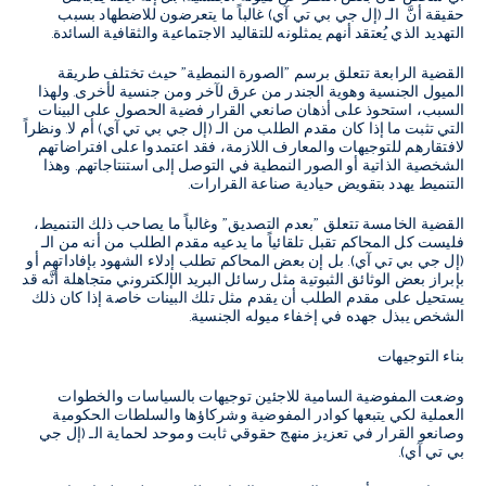
حقيقة أنَّ الـ (إل جي بي تي آي) غالباً ما يتعرضون للاضطهاد بسبب
التهديد الذي يُعتقد أنهم يمثلونه للتقاليد الاجتماعية والثقافية السائدة.
القضية الرابعة تتعلق برسم "الصورة النمطية" حيث تختلف طريقة
الميول الجنسية وهوية الجندر من عرق لآخر ومن جنسية لأخرى. ولهذا
السبب، استحوذ على أذهان صانعي القرار فضية الحصول على البينات
التي تثبت ما إذا كان مقدم الطلب من الـ (إل جي بي تي آي) أم لا. ونظراً
لافتقارهم للتوجيهات والمعارف اللازمة، فقد اعتمدوا على افتراضاتهم
الشخصية الذاتية أو الصور النمطية في التوصل إلى استنتاجاتهم. وهذا
التنميط يهدد بتقويض حيادية صناعة القرارات.
القضية الخامسة تتعلق "بعدم التصديق" وغالباً ما يصاحب ذلك التنميط،
فليست كل المحاكم تقبل تلقائياً ما يدعيه مقدم الطلب من أنه من الـ
(إل جي بي تي آي). بل إن بعض المحاكم تطلب إدلاء الشهود بإفاداتهم أو
بإبراز بعض الوثائق الثبوتية مثل رسائل البريد الإلكتروني متجاهلة أنَّه قد
يستحيل على مقدم الطلب أن يقدم مثل تلك البينات خاصة إذا كان ذلك
الشخص يبذل جهده في إخفاء ميوله الجنسية.
بناء التوجيهات
وضعت المفوضية السامية للاجئين توجيهات بالسياسات والخطوات
العملية لكي يتبعها كوادر المفوضية وشركاؤها والسلطات الحكومية
وصانعو القرار في تعزيز منهج حقوقي ثابت وموحد لحماية الـ (إل جي
بي تي آي).