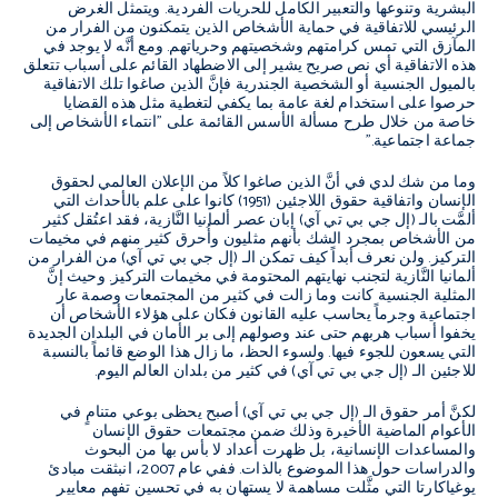
البشرية وتنوعها والتعبير الكامل للحريات الفردية. ويتمثل الغرض
الرئيسي للاتفاقية في حماية الأشخاص الذين يتمكنون من الفرار من
المآزق التي تمس كرامتهم وشخصيتهم وحرياتهم. ومع أنَّه لا يوجد في
هذه الاتفاقية أي نص صريح يشير إلى الاضطهاد القائم على أسباب تتعلق
بالميول الجنسية أو الشخصية الجندرية فإنَّ الذين صاغوا تلك الاتفاقية
حرصوا على استخدام لغة عامة بما يكفي لتغطية مثل هذه القضايا
خاصة من خلال طرح مسألة الأسس القائمة على "انتماء الأشخاص إلى
جماعة اجتماعية."
وما من شك لدي في أنَّ الذين صاغوا كلاً من الإعلان العالمي لحقوق
الإنسان واتفاقية حقوق اللاجئين (1951) كانوا على علم بالأحداث التي
ألمَّت بالـ (إل جي بي تي آي) إبان عصر ألمانيا النَّازية، فقد اعتُقل كثير
من الأشخاص بمجرد الشك بأنهم مثليون وأُحرق كثير منهم في مخيمات
التركيز. ولن نعرف أبداً كيف تمكن الـ (إل جي بي تي آي) من الفرار من
ألمانيا النَّازية لتجنب نهايتهم المحتومة في مخيمات التركيز. وحيث إنَّ
المثلية الجنسية كانت وما زالت في كثير من المجتمعات وصمة عار
اجتماعية وجرماً يحاسب عليه القانون فكان على هؤلاء الأشخاص أن
يخفوا أسباب هربهم حتى عند وصولهم إلى بر الأمان في البلدان الجديدة
التي يسعون للجوء فيها. ولسوء الحظ، ما زال هذا الوضع قائماً بالنسبة
للاجئين الـ (إل جي بي تي آي) في كثير من بلدان العالم اليوم.
لكنَّ أمر حقوق الـ (إل جي بي تي آي) أصبح يحظى بوعي متنامٍ في
الأعوام الماضية الأخيرة وذلك ضمن مجتمعات حقوق الإنسان
والمساعدات الإنسانية، بل ظهرت أعداد لا بأس بها من البحوث
والدراسات حول هذا الموضوع بالذات. ففي عام 2007، انبثقت مبادئ
يوغياكارتا التي مثَّلت مساهمة لا يستهان به في تحسين تفهم معايير