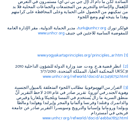
السائدة. لكن ما دام الـ (إل جي بي تي آي) مستمرون في التعرض
للإهمال والإساءة والتجريم من المجتمعات والجماعات المحلية فلا بد
من تمكينهم من الحصول على الحماية وعلى المحافظة على كرامتهم
وهذا ما يتيحه لهم وضع اللجوء.
فولكر تورك
turk@unhcr.org
، مدير الحماية الدولية، مقر الإدارة العامة
للمفوضية السامية للاجئين في جنيف
www.unhcr.org
www.yogyakartaprinciples.org/principles_ar.htm
[1]
[2]
انظر قضية هـ.ج. وه.ت. ضد وزارة الدولة للشؤون الداخلية 2010
UKSC31
المحكمة العليا، المملكة المتحدة، 7/7/2010
www.unhcr.org/refworld/docid/4c3456752.html
[3]
الفرار من الهوموفوبيا: مطالب اللجوء المتعلقة بالميول الجنسية
وهوية الجندر في أوروبا
تقرير صادر في عام 2011. لاحظ التقرير أنَّ
منطق السرية ما زال يُستخدم في النمسا وبلجيكا وبلغاريا وقبرص
والدانمرك وفنلندا وفرنسا وألمانيا والمجر وإيرلندا وهولندا ومالطا
وبولندا ورومانيا وإسبانيا والنرويج وسويسرا. التقرير صادر عن جامعة
فريجي في أمستردام.
www.unhcr.org/refworld/docid/4ebba7852.html