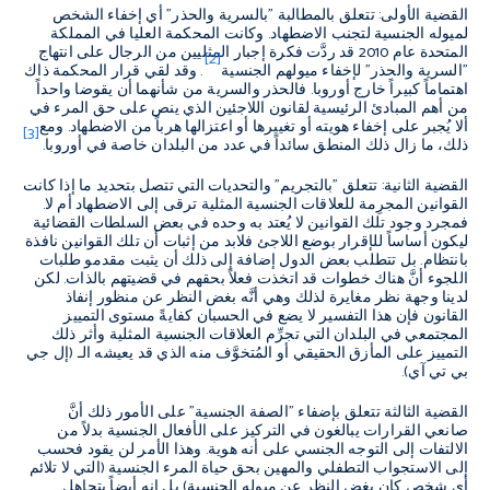
القضية الأولى: تتعلق بالمطالبة "بالسرية والحذر" أي إخفاء الشخص
لميوله الجنسية لتجنب الاضطهاد. وكانت المحكمة العليا في المملكة
المتحدة عام 2010 قد ردَّت فكرة إجبار المثليين من الرجال على انتهاج
[2]
"السرية والحذر" لإخفاء ميولهم الجنسية
. وقد لقي قرار المحكمة ذاك
اهتماماً كبيراً خارج أوروبا. فالحذر والسرية من شأنهما أن يقوضا واحداً
من أهم المبادئ الرئيسية لقانون اللاجئين الذي ينص على حق المرء في
ألا يُجبر على إخفاء هويته أو تغييرها أو اعتزالها هرباً من الاضطهاد. ومع
[3]
ذلك، ما زال ذلك المنطق سائداً في عدد من البلدان خاصة في أوروبا.
القضية الثانية: تتعلق "بالتجريم" والتحديات التي تتصل بتحديد ما إذا كانت
القوانين المجرِمة للعلاقات الجنسية المثلية ترقى إلى الاضطهاد أم لا.
فمجرد وجود تلك القوانين لا يُعتد به وحده في بعض السلطات القضائية
ليكون أساساً للإقرار بوضع اللاجئ فلابد من إثبات أن تلك القوانين نافذة
بانتظام. بل تتطلب بعض الدول إضافة إلى ذلك أن يثبت مقدمو طلبات
اللجوء أنَّ هناك خطوات قد اتخذت فعلاً بحقهم في قضيتهم بالذات. لكن
لدينا وجهة نظر مغايرة لذلك وهي أنَّه بغض النظر عن منظور إنفاذ
القانون فإن هذا التفسير لا يضع في الحسبان كفايةً مستوى التمييز
المجتمعي في البلدان التي تجرِّم العلاقات الجنسية المثلية وأثر ذلك
التمييز على المأزق الحقيقي أو المُتخوَّف منه الذي قد يعيشه الـ (إل جي
بي تي آي).
القضية الثالثة تتعلق بإضفاء "الصفة الجنسية" على الأمور ذلك أنَّ
صانعي القرارات يبالغون في التركيز على الأفعال الجنسية بدلاً من
الالتفات إلى التوجه الجنسي على أنه هوية. وهذا الأمر لن يقود فحسب
إلى الاستجواب التطفلي والمهين بحق حياة المرء الجنسية (التي لا تلائم
أي شخص كان بغض النظر عن ميوله الجنسية) بل إنه أيضاً يتجاهل