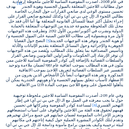
في عام 2008، أصدرت المفوضية السامية للاجئين ملحوظة إرشادية
[4]
حول مطالبات اللاجئين المتعلقة بالميول الجنسية وهوية الجندر
بهدف
تحسين مستوى الوعي لدى صانعي القرارات حول التجارب الخاصة
بطالبي اللجوء الـ (إل جي بي تي آي) وكذلك لتشجيع صانعي القرار على
إجراء تحليل أكثر عمقاً للمسائل القانونية المتعلقة بها. أما الآن فقد حل
محل تلك الملحوظة مجموعة جديدة من التوجيهات المتعلقة بالحماية
الدولية ونشرت في أكتوبر/تشرين الأول 2012. وتطرقت هذه التوجيهات
لأول مرة وبشمولية إلى مطالب اللاجئين المبنية على الميول الجنسية و/
أو هوية الجندر. وتوفر هذه التوجيهات الجديدة
[5]
النصح حول القضايا
الجوهرية والإجرائية وحول المسائل المتعلقة بتقديم الإثباتات والأدلة
وتأسيس المصداقية بما يتعلق بتلك المطالب. ويُقصد من هذه التوجيهات
أن توفر الإرشاد إلى الحكومات والمزاولين القانونيين وصانعي القرار
والسلطات القضائية بالإضافة إلى كوادر المفوضية السامية للاجئين ممن
يبتّون في هذه المطالب بموجب اتفاقية عام 1951 لضمان ملاءمة وتوحيد
التفسير عبر السلطات القضائية لتعريف اللاجئ بموجب الاتفاقية
المذكورة. وتقر هذه التوجيهات أيضاً بأنَّ الأشخاص الذين يفرون من
الاضطهاد لأسباب تتعلق بميولهم الجنسية و/أو هويتهم الجندرية يمكن أن
يتأهلوا للحصول على وضع اللاجئ بموجب المادة 1أ(2) من الاتفاقية.
وفي عام 2011، أصدرت المفوضية السامية للاجئين ملحوظة توجيهية
حول ما يجب معرفته في العمل مع الـ (إل جي بي تي آي) في إطار
التهجير القسري
[6]
لمساعدة كوادر المفوضية وشركائها في تحسين
فهمهم لحقوق هذه الفئة من اللاجئين والوقوف على أسباب استضعافهم
وتعزيز الإجراءات الملموسة لضمان حمايتهم في جميع مراحل تهجيرهم.
وتقدم لتلك الكوادر المشورة العملية حول كيفية إتاحتهم في مكاتبهم
لبيئة ترحيبية وكيف يقدمون برامج مأمونة ودامجة للـ (إل جي بي تي آي)