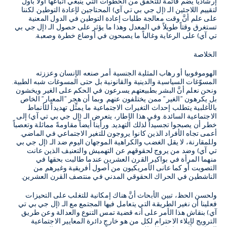
إرشادياً يضم قائمة للتحقق من الخطوات التي ينبغي اتباعها أولاً بأول
لتقييم اللاجئين الـ (إل جي بي تي آي) المحتاجين لإعادة التوطين. لكننا
على علم أنَّ وقت معالجة طلبات إعادة التوطين في الدول المعنية
تستغرق وقتاً طويلاً في المعدل وهذا ما يؤثر على حصول الـ (إل جي بي
تي آي) على الرعاية وغالباً ما يصبحون في أوضاع خطرة وصعبة.
الخلاصة
الهوموفوبيا أو رهاب المثلية الجنسية أمر صنعه الإنسان وعززته
المسوّغات السياسية والدينية والقانونية بل حتى المسوغات شبه الطبية.
ونحن نعلم أنَّ البشر بطبيعتهم يسرعون في الحكم على الغير ويخشون
بل يكرهون "الغير" ممن يختلفون عنهم. وبما أن هجر "المعيار" الخاص
بالأغلبية يتطلب إحداث التغيرات الاجتماعية ما يمثِّل تهديداً للأنماط
الاجتماعية السائدة. وفي هذا الإطار، يتعرض الـ (إل جي بي تي آي) إلى
خطر أن يصبحوا تجسيداً لذلك التهديد. ورأينا أيضاً مقاومةً مماثلة وتعصباً
أعمى تجاه الأفراد الذين كانوا يروجون للتغير الاجتماعي في الماضي.
وللمقارنة، لا يقل الغضب والكراهية الموجهان اليوم ضد الـ (إل جي بي
تي آي) وضد من يروج لحقوقهم عن التهميش والتعنيف الذين عانت
منهما المرأة في بواكير القرن العشرين عندما طالبت بحقها في
التصويت أو كما عانى الأمريكيون من أصول أفريقية وغيرهم من
الناشطين في الحراك الحقوقي المدني في منتصف القرن العشرين.
ولحسن الحظ، تبين الأبحاث أنَّ هناك إمكانية للتغلب على التحيزات
فعلينا أن نغير الطريقة التي يتعامل فيها المجتمع مع الـ (إل جي بي تي
آي) بنقاش هذا الأمر على أنه قضية تمس التنوع والعدالة وعن طريق
الترويج لإيلاء الاحترام لكل من هو خارج دائرة المعايير الاجتماعية