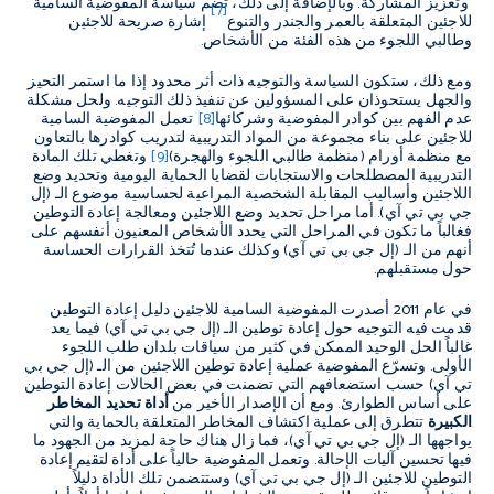
وتعزيز المشاركة. وبالإضافة إلى ذلك، تضم سياسة المفوضية السامية
[7]
للاجئين المتعلقة بالعمر والجندر والتنوع
إشارة صريحة للاجئين
وطالبي اللجوء من هذه الفئة من الأشخاص.
ومع ذلك، ستكون السياسة والتوجيه ذات أثر محدود إذا ما استمر التحيز
والجهل يستحوذان على المسؤولين عن تنفيذ ذلك التوجيه. ولحل مشكلة
عدم الفهم بين كوادر المفوضية وشركائها
[8]
تعمل المفوضية السامية
للاجئين على بناء مجموعة من المواد التدريبية لتدريب كوادرها بالتعاون
مع منظمة أورام (منظمة طالبي اللجوء والهجرة)
[9]
وتغطي تلك المادة
التدريبية المصطلحات والاستجابات لقضايا الحماية اليومية وتحديد وضع
اللاجئين وأساليب المقابلة الشخصية المراعية لحساسية موضوع الـ (إل
جي بي تي آي). أما مراحل تحديد وضع اللاجئين ومعالجة إعادة التوطين
فغالباً ما تكون في المراحل التي يحدد الأشخاص المعنيون أنفسهم على
أنهم من الـ (إل جي بي تي آي) وكذلك عندما تُتخذ القرارات الحساسة
حول مستقبلهم.
في عام 2011 أصدرت المفوضية السامية للاجئين دليل إعادة التوطين
قدمت فيه التوجيه حول إعادة توطين الـ (إل جي بي تي آي) فيما يعد
غالباً الحل الوحيد الممكن في كثير من سياقات بلدان طلب اللجوء
الأولى. وتسرّع المفوضية عملية إعادة توطين اللاجئين من الـ (إل جي بي
تي آي) حسب استضعافهم التي تضمنت في بعض الحالات إعادة التوطين
على أساس الطوارئ. ومع أن الإصدار الأخير من
أداة تحديد المخاطر
الكبيرة
تتطرق إلى عملية اكتشاف المخاطر المتعلقة بالحماية والتي
يواجهها الـ (إل جي بي تي آي)، فما زال هناك حاجة لمزيد من الجهود ما
فيها تحسين آليات الإحالة. وتعمل المفوضية حالياً على أداة لتقيم إعادة
التوطين للاجئين الـ (إل جي بي تي آي) وستتضمن تلك الأداة دليلاً