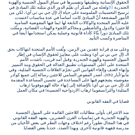
الحقوق الإنسانية وتطبيقها وتفسيرها في سياق الميول الجنسية والهوية
الجندرية.
[1]
ولعله من المبكر أن نقيّم الدور الذي مثلته تلك المبادئ في
ترسيخ التحسينات الملموسة على حياة الـ (إل جي بي تي آي)، لكن من
الأمور المشجعة أنَّ المبادئ كانت أساساً في عدة مناسبات اعتمدت
عليه الأمم المتحدة والوكالات التابعة لها (بما فيها المفوضية السامية
للاجئين) والدول والناشطين ومحاكم اللجوء والهيئات القضائية، ومثّلت
تلك المبادئ دوراً بنَّاءً كأداة قانونية وعملية يمكن استخدامها أيضاً في
المناصرة وكسب التأييد.
وعلى مدى قرابة عقدين من الزمن، وثَّقت الأمم المتحدة انتهاكات بحق
الـ (إل جي بي تي آي) ونصّت على معاييرَ لحقوق الإنسان في إطار
الميول الجنسية والهوية الجندرية. وقبل أمد قريب، ناشدت الأمم
المتحدة على أعلى المستويات تطبيق العدالة في الحقوق ونبذ التمييز
وإنهاء العنف وإلغاء القوانين التي تجرّم العلاقات الجنسية المثلية، وفي
مايو/أيار 2012، أصدر المفوض السامي للاجئين رسالة إلى جميع كوادر
مفوضيته يشجعهم فيها على المساعدة في تحسين المساعدة المقدمة
للـ (إل جي بي تي آي) بالإضافة إلى إنهاء حالة الهوموفوبيا (رهاب
المثلية) والترانسفوبيا (رهاب الازدواجية الجنسية) في مكان العمل.
قضايا في الفقه القانوني
منذ الاعتراف بأولى مطالبات اللاجئين القائمة على الميول الجنسية
والهوية الجندرية في ثمانينيات القرن العشرين، يشهد الفقه القانوني
في هذا المجال تطوراً رغم اختلاف وجهات النظر في بعض الأحيان من
مدرسة فقهية قانونية لأخرى. وبهذا الصدد، حددنا بعض القضايا.