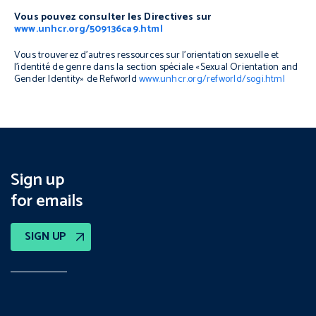
Vous pouvez consulter les Directives sur
www.unhcr.org/509136ca9.html
Vous trouverez d’autres ressources sur l’orientation sexuelle et
l’identité de genre dans la section spéciale «Sexual Orientation and
Gender Identity» de Refworld
www.unhcr.org/refworld/sogi.html
Sign up
for emails
SIGN UP