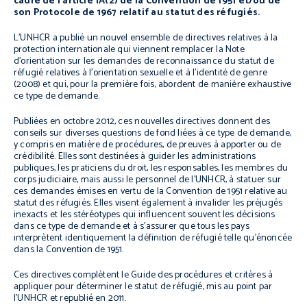
cadre de l’article 1A(2) de la Convention de 1951 et/ou de
son Protocole de 1967 relatif au statut des réfugiés.
L’UNHCR a publié un nouvel ensemble de directives relatives à la
protection internationale qui viennent remplacer la Note
d’orientation sur les demandes de reconnaissance du statut de
réfugié relatives à l’orientation sexuelle et à l’identité de genre
(2008) et qui, pour la première fois, abordent de manière exhaustive
ce type de demande.
Publiées en octobre 2012, ces nouvelles directives donnent des
conseils sur diverses questions de fond liées à ce type de demande,
y compris en matière de procédures, de preuves à apporter ou de
crédibilité. Elles sont destinées à guider les administrations
publiques, les praticiens du droit, les responsables, les membres du
corps judiciaire, mais aussi le personnel de l’UNHCR, à statuer sur
ces demandes émises en vertu de la Convention de 1951 relative au
statut des réfugiés. Elles visent également à invalider les préjugés
inexacts et les stéréotypes qui influencent souvent les décisions
dans ce type de demande et à s’assurer que tous les pays
interprètent identiquement la définition de réfugié telle qu’énoncée
dans la Convention de 1951.
Ces directives complètent le Guide des procédures et critères à
appliquer pour déterminer le statut de réfugié, mis au point par
l’UNHCR et republié en 2011.