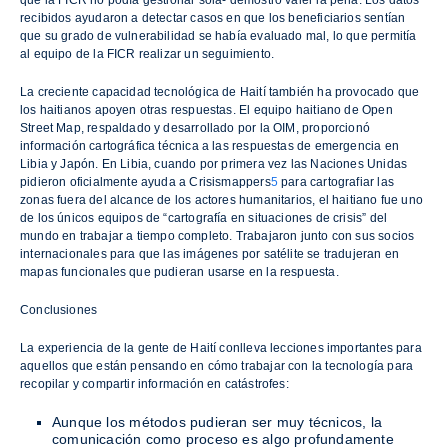
que la FICR no podía gestionar sola- demostró valer la pena. Los datos
recibidos ayudaron a detectar casos en que los beneficiarios sentían
que su grado de vulnerabilidad se había evaluado mal, lo que permitía
al equipo de la FICR realizar un seguimiento.
La creciente capacidad tecnológica de Haití también ha provocado que
los haitianos apoyen otras respuestas. El equipo haitiano de Open
Street Map, respaldado y desarrollado por la OIM, proporcionó
información cartográfica técnica a las respuestas de emergencia en
Libia y Japón. En Libia, cuando por primera vez las Naciones Unidas
pidieron oficialmente ayuda a Crisismappers
5
para cartografiar las
zonas fuera del alcance de los actores humanitarios, el haitiano fue uno
de los únicos equipos de “cartografía en situaciones de crisis” del
mundo en trabajar a tiempo completo. Trabajaron junto con sus socios
internacionales para que las imágenes por satélite se tradujeran en
mapas funcionales que pudieran usarse en la respuesta.
Conclusiones
La experiencia de la gente de Haití conlleva lecciones importantes para
aquellos que están pensando en cómo trabajar con la tecnología para
recopilar y compartir información en catástrofes:
Aunque los métodos pudieran ser muy técnicos, la
comunicación como proceso es algo profundamente