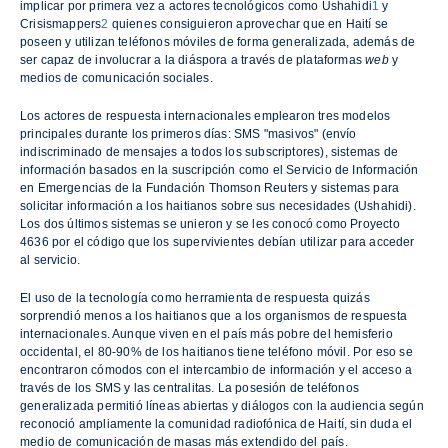
implicar por primera vez a actores tecnológicos como Ushahidi
1
y
Crisismappers
2
quienes consiguieron aprovechar que en Haití se
poseen y utilizan teléfonos móviles de forma generalizada, además de
ser capaz de involucrar a la diáspora a través de plataformas
web
y
medios de comunicación sociales.
Los actores de respuesta internacionales emplearon tres modelos
principales durante los primeros días: SMS "masivos" (envío
indiscriminado de mensajes a todos los subscriptores), sistemas de
información basados en la suscripción como el Servicio de Información
en Emergencias de la Fundación Thomson Reuters y sistemas para
solicitar información a los haitianos sobre sus necesidades (Ushahidi).
Los dos últimos sistemas se unieron y se les conocó como Proyecto
4636 por el código que los supervivientes debían utilizar para acceder
al servicio.
El uso de la tecnología como herramienta de respuesta quizás
sorprendió menos a los haitianos que a los organismos de respuesta
internacionales. Aunque viven en el país más pobre del hemisferio
occidental, el 80-90% de los haitianos tiene teléfono móvil. Por eso se
encontraron cómodos con el intercambio de información y el acceso a
través de los SMS y las centralitas. La posesión de teléfonos
generalizada permitió líneas abiertas y diálogos con la audiencia según
reconoció ampliamente la comunidad radiofónica de Haití, sin duda el
medio de comunicación de masas más extendido del país.