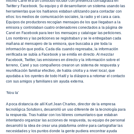
mismo Carel era un conocido locutor con presencia consagrada en
Twitter y Facebook. Su equipo y él desarrollaron un sistema usando las
herramientas que los haitianos estaban utilizando para contactar con
ellos: los medios de comunicación sociales, la radio y el cara a cara.
Equipos de productores recogían mensajes de los que llegaban a la
emisora y controlaban cuatro ordenadores conectados a la página de
Carel en Facebook para leer los mensajes y catalogar las peticiones.
Los nombres y las peticiones se registraban y se le entregaban cada
mañana al mensajero de la emisora, que buscaba a pie toda la
información que podía. Cada día cuando regresaba, la información
verificada se subía a Facebook y se emitía en directo. Al mezclar
Facebook, Twitter, las emisiones en directo y la información sobre el
terreno, Carel y sus compañeros crearon un sistema de respuesta y
reunificación familiar efectivo, de habla criolla y a nivel local, que
ayudaba a los oyentes de todo Haití y la diáspora a retomar el contacto
con sus amigos y familiares sin ayuda externa.
‘Nou la’
A poca distancia de allí Kurt Jean Charles, director de la empresa
tecnológica Solutions, desarrolló un uso diferente de la tecnología para
la respuesta. Tras hablar con los líderes comunitarios que estaban
intentando organizar las acciones de respuesta, su equipo de personal
desarrolló la idea de crear una plataforma
online
para cartografiar las
necesidades y los puntos donde la gente pudiera encontrar ayuda