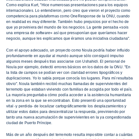
Como explica Kurt, "Hice numerosas presentaciones para los equipos
internacionales. Lo entendieron, pero creo que vieron el proyecto como
competencia para plataformas como OneResponse de la ONU, cuando
en realidad es muy diferente. También hubo prejuicios por el hecho de
que yo proviniera del mundo de los negocios. La gente pensaba «sois
una empresa de
software
» así que presuponían que queríamos hacer
negocio, aunque les explicamos que éramos una iniciativa ciudadana".
Con el apoyo adecuado, un proyecto como Noula podría haber influido
profundamente en ayudar al mundo aunque sólo consiguió impulso
algunos meses después tras asociarse con Ushahidi. El personal de
Noula por ejemplo, detectó errores básicos en los datos de la ONU. "En
la lista de campos se podían ver con claridad errores tipográficos y
duplicaciones. Yo lo sabía porque conocía los lugares. Para mí resultaba
obvio". Noula también recibió muchas llamadas de supervivientes del
terremoto que estaban viviendo con familias de acogida por todo el país.
La mayoría preguntaba cómo podía acceder a la asistencia humanitaria
en la zona en la que se encontraban. Esto presentó una oportunidad
vital -y perdida- de localizar cartográficamente los desplazamientos y
utilizar estos datos para descentralizar la respuesta, previniendo por
tanto una nueva acumulación de supervivientes en la ya congestionada
ciudad de Puerto Príncipe.
Más de un año después del terremoto resulta imposible contar a cuántas