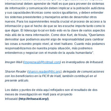
internacional deben aprender de Haití es que para proveer de sistemas
de información y comunicación deben implicar a la población autóctona
y sus capacidades técnicas como socios igualitarios, y deben entender
los sistemas preexistentes y manejarlos antes de desarrollar otros
nuevos. Para los supervivientes resulta crucial el proceso de acceso a la
información y que el hecho de que se les escuche importe tanto como lo
que digan. El liderazgo local en todo esto es la clave de varios aspectos
más allá de la mera información. Como dice Kurt, de Noula, "Queríamos
demostrar que podíamos asumir algo de responsabilidad para cambiar
las cosas a nuestro propio nivel, al nivel haitiano. Cuanto más podamos
responsabilizarnos de nuestra propia situación, más podremos
entendernos y negociar con el mundo de la ayuda humanitaria".
Imogen Wall (
imogenwall@hotmail.com
) es investigadora de Infoasaid.
Sharon Reader (
sharon.reader@ifrc.org
), delegada de comunicaciones
con los beneficiarios en la FICR de Haití, también contribuyó en el
presente artículo.
Los datos y puntos de vista aquí reflejados son el resultado de dos
meses de investigación en Haití para el proyecto
Infoasaid
(http://infoasaid.org/)
.