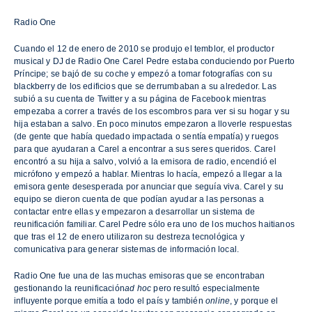
Radio One
Cuando el 12 de enero de 2010 se produjo el temblor, el productor
musical y DJ de Radio One Carel Pedre estaba conduciendo por Puerto
Príncipe; se bajó de su coche y empezó a tomar fotografías con su
blackberry de los edificios que se derrumbaban a su alrededor. Las
subió a su cuenta de Twitter y a su página de Facebook mientras
empezaba a correr a través de los escombros para ver si su hogar y su
hija estaban a salvo. En poco minutos empezaron a lloverle respuestas
(de gente que había quedado impactada o sentía empatía) y ruegos
para que ayudaran a Carel a encontrar a sus seres queridos. Carel
encontró a su hija a salvo, volvió a la emisora de radio, encendió el
micrófono y empezó a hablar. Mientras lo hacía, empezó a llegar a la
emisora gente desesperada por anunciar que seguía viva. Carel y su
equipo se dieron cuenta de que podían ayudar a las personas a
contactar entre ellas y empezaron a desarrollar un sistema de
reunificación familiar. Carel Pedre sólo era uno de los muchos haitianos
que tras el 12 de enero utilizaron su destreza tecnológica y
comunicativa para generar sistemas de información local.
Radio One fue una de las muchas emisoras que se encontraban
gestionando la reunificación
ad
hoc
pero resultó especialmente
influyente porque emitía a todo el país y también
online
, y porque el