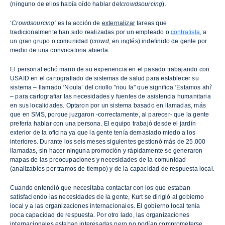
(ninguno de ellos había oído hablar del
crowdsourcing
).
‘
Crowdsourcing’
es la acción de
externalizar
tareas que
tradicionalmente han sido realizadas por un empleado o
contratista
, a
un gran grupo o comunidad (
crowd
, en inglés) indefinido de gente por
medio de una convocatoria abierta.
El personal echó mano de su experiencia en el pasado trabajando con
USAID en el cartografiado de sistemas de salud para establecer su
sistema – llamado ‘Noula’ del criollo "nou la" que significa ‘Estamos ahí’
– para cartografiar las necesidades y fuentes de asistencia humanitaria
en sus localidades. Optaron por un sistema basado en llamadas, más
que en SMS, porque juzgaron -correctamente, al parecer- que la gente
prefería hablar con una persona. El equipo trabajó desde el jardín
exterior de la oficina ya que la gente tenía demasiado miedo a los
interiores. Durante los seis meses siguientes gestionó más de 25.000
llamadas, sin hacer ninguna promoción y rápidamente se generaron
mapas de las preocupaciones y necesidades de la comunidad
(analizables por tramos de tiempo) y de la capacidad de respuesta local.
Cuando entendió que necesitaba contactar con los que estaban
satisfaciendo las necesidades de la gente, Kurt se dirigió al gobierno
local y a las organizaciones internacionales. El gobierno local tenía
poca capacidad de respuesta. Por otro lado, las organizaciones
internacionales estaban interesadas pero no podían comprometerse.