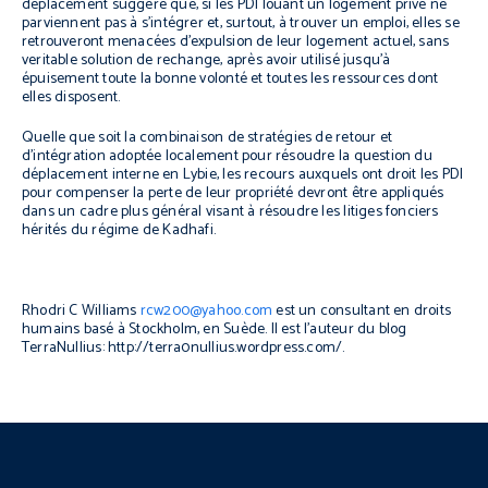
déplacement suggère que, si les PDI louant un logement privé ne
parviennent pas à s’intégrer et, surtout, à trouver un emploi, elles se
retrouveront menacées d’expulsion de leur logement actuel, sans
veritable solution de rechange, après avoir utilisé jusqu'à
épuisement toute la bonne volonté et toutes les ressources dont
elles disposent.
Quelle que soit la combinaison de stratégies de retour et
d’intégration adoptée localement pour résoudre la question du
déplacement interne en Lybie, les recours auxquels ont droit les PDI
pour compenser la perte de leur propriété devront être appliqués
dans un cadre plus général visant à résoudre les litiges fonciers
hérités du régime de Kadhafi.
Rhodri C Williams
rcw200@yahoo.com
est un consultant en droits
humains basé à Stockholm, en Suède. Il est l’auteur du blog
TerraNullius: http://terra0nullius.wordpress.com/.