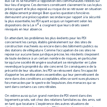
eux car ils se heurtent à l’opposition des communautés restées sur
leur lieu d’origine. Ces derniers constituent clairement le cas le plus
préoccupant et le plus exposé au risque de se retrouver en situation
de déplacement prolongé. Bien que les questions foncières
demeurent une préoccupation secondaire par rapport à la sécurité
la plus essentielle, les PDI ayant acquis un logement selon les
o
dispositions de la Loi n
4 craignent que leurs droits soient
révoqués en leur absence.
En attendant, les problèmes les plus évidents pour les PDI
concernent les camps, établis généralement sur des sites de
construction inachevés ou encore dans des bâtiments publics ou
des stations de villégiature. Comme l’occupation de ces sites ne
repose sur aucune base juridique précise, les résidents s’exposent
de toute évidence à un certain nombre de risques, en particulier
lorsqu’une société étrangère souhaitant se réimplanter en Lybie
revendique la propriété du site concerné. En conséquence de la
précarité de leur situation, les PDI se retrouvent dans l’incapacité
d’apporter les améliorations essentielles qui leur permettraient de
vivre dans des conditions acceptables; elles se sont vues plusieurs
fois menacées par le spectre de l’expulsion, des menaces qui se
sont dans certains cas concrétisées.
On estime aussi qu’un grand nombre de PDI vivent dans des
logements privés, soit chez des relations familiales ou des amis, soit
en tant que locataire. L’expérience des autres situations de