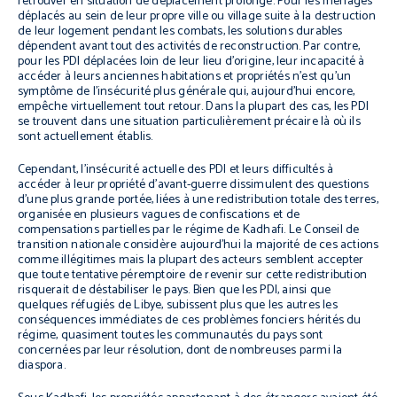
retrouver en situation de déplacement prolongé. Pour les ménages
déplacés au sein de leur propre ville ou village suite à la destruction
de leur logement pendant les combats, les solutions durables
dépendent avant tout des activités de reconstruction. Par contre,
pour les PDI déplacées loin de leur lieu d’origine, leur incapacité à
accéder à leurs anciennes habitations et propriétés n’est qu’un
symptôme de l’insécurité plus générale qui, aujourd’hui encore,
empêche virtuellement tout retour. Dans la plupart des cas, les PDI
se trouvent dans une situation particulièrement précaire là où ils
sont actuellement établis.
Cependant, l’insécurité actuelle des PDI et leurs difficultés à
accéder à leur propriété d’avant-guerre dissimulent des questions
d’une plus grande portée, liées à une redistribution totale des terres,
organisée en plusieurs vagues de confiscations et de
compensations partielles par le régime de Kadhafi. Le Conseil de
transition nationale considère aujourd’hui la majorité de ces actions
comme illégitimes mais la plupart des acteurs semblent accepter
que toute tentative péremptoire de revenir sur cette redistribution
risquerait de déstabiliser le pays. Bien que les PDI, ainsi que
quelques réfugiés de Libye, subissent plus que les autres les
conséquences immédiates de ces problèmes fonciers hérités du
régime, quasiment toutes les communautés du pays sont
concernées par leur résolution, dont de nombreuses parmi la
diaspora.