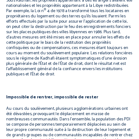
Sous Kadhafi, les propriétés appartenant à des étrangers avaient été
nationalisées et les propriétés appartenant à la Libye redistribuées.
o
Par exemple, la Loi n
4 de 1978 a transformé tous les locataires en
propriétaires du logement ou des terres qu’ils louaient. Parmi les
efforts effectués par la suite pour assurer l’application de cette loi,
on peut citer la destruction par le feu des enregistrements fonciers
sur les places publiques des villes libyennes en 1986. Plus tard,
d’autres mesures ont été mises en place pour annuler les effets de
cette politique par le biais de la restitution des propriétés
confisquées ou de compensations, ces mesures étant toujours en
cours au moment du soulèvement populaire. Les relations foncières
sous le régime de Kadhafi étaient symptomatiques d’une érosion
plus générale de l’État et de l’État de droit, dont le résultat net est
l’affaiblissement général de la confiance envers les institutions
publiques et l’État de droit.
Impossible de rentrer, impossible de rester
Au cours du soulèvement, plusieurs agglomérations urbaines ont
été dévastées, provoquant le déplacement en masse de
nombreuses communautés. Dans l’ensemble, la population des PDI
se compose de personnes temporairement déplacées au sein de
leur propre communauté suite à la destruction de leur logement et
de grands groupes ou de communautés incapables de rentrer chez