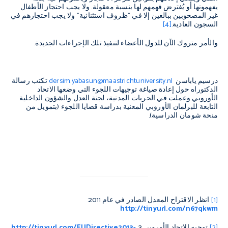
يفهمونها أو يُفترض فهمهم لها بنسبة معقولة. ولا يجب احتجاز الأطفال
غير المصحوبين ببالغين إلا في "ظروف استثنائية" ولا يجب احتجازهم في
السجون العادية.
[4]
والأمر متروك الآن للدول الأعضاء لتنفيذ تلك الإجراءات الجديدة.
درسيم ياباسن
dersim.yabasun@maastrichtuniversity.nl
تكتب رسالة
الدكتوراه حول إعادة صياغة توجيهات اللجوء التي وضعها الاتحاد
الأوروبي وعملت في الحريات المدنية، لجنة العدل والشؤون الداخلية
التابعة للبرلمان الأوروبي المعنية بدراسة قضايا اللجوء (بتمويل من
منحة شومان الدراسية).
[1]
انظر الاقتراح المعدل الصادر في عام 2011:
http://tinyurl.com/n67qkwm
[2]
توجيه الاتحاد الأوروبي
3
:
http://tinyurl.com/EUDirective2013-