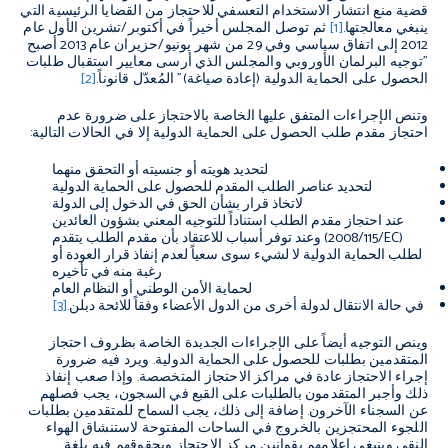
قضية منع انتشار الاستخدام التعسفي للاحتجاز من القضايا الرئيسية التي
ينبغي معالجتها.
[1]
ثم توصل المجلس أخيراً في أكتوبر/تشرين الأول عام
2012 إلى اتفاق سياسي وفي 29 من شهر يونيو/حزيران عام 2013 أصبح
"توجيه البرلمان الأوروبي والمجلس الذي أرسى معايير استقبال طلبات
الحصول على الحماية الدولية (إعادة صياغة)" المُعدّل قانوناً.
[2]
وتنص الإجراءات المتفق عليها الخاصة بالاحتجاز على ضرورة عدم
احتجاز مقدم طلب الحصول على الحماية الدولية إلا في الحالات التالية:
لتحديد هويته أو جنسيته أو التحقق منهما
لتحديد عناصر الطلب المقدم للحصول على الحماية الدولية
لاتخاذ قرار بشأن الحق في الدخول إلى الدولة
عند احتجاز مقدم الطلب استناداً للتوجيه المعني بشؤون العائدين
(
2008/115/EC
) وعند توفر أسباب للاعتقاد بأن مقدم الطلب يتقدم
لطلب الحماية الدولية لا لشيء سوى سعياً لعدم إنفاذ قرار العودة أو
رغبة منه في تأخيره
لحماية الأمن الوطني أو النظام العام
في حالة الانتقال لدولة أخرى من الدول الأعضاء وفقاً للائحة دبلن.
[3]
وينص التوجيه أيضاً على الإجراءات الجديدة الخاصة بظروف احتجاز
المتقدمين بطلبات للحصول على الحماية الدولية. ويرد فيه ضرورة
إجراء الاحتجاز عادة في مراكز الاحتجاز المتخصصة. وإذا صعب إنفاذ
ذلك وأجبر المتقدمون بالطلبات على القبع في السجون، يجب فصلهم
عن السجناء الآخرون. إضافة إلى ذلك، يجب السماح للمتقدمين بطلبات
اللجوء المحتجزين بالخروج في الساحات المفتوحة لاستنشاق الهواء
النقي وينبغي إعلامهم بقوانين مركز الاحتجاز وبحقوقهم فيه بلغة