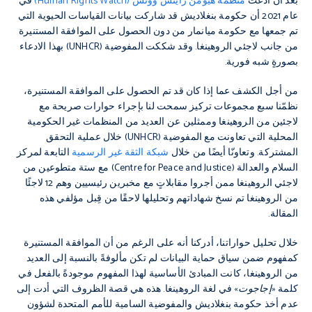
بعد أن ادّعت
منظمة هيومن رايتس ووتش (Human Rights Watch)
في
عام 2021 أن حكومة بنغلاديش قد شاركت بيانات القياسات الحيوية التي
تم جمعها مع حكومة ميانمار من دون الحصول على الموافقة المستنيرة
من جانب لاجئي الروهينغا. وقد شككت المفوضية (UNHCR) بهذا الادعاء
بصورةٍ شبه فورية.
من أجل الكشف عما إذا كان قد تم الحصول على الموافقة المستنيرة،
نظمّنا سبع مجموعات تركيز سمحت لنا بإجراء حوارات صريحة مع
لاجئين من الروهينغا وممثلين عن العديد من المنظمات غير الحكومية
المحلية التي تعاونت مع المفوضية (UNHCR) خلال عملية التحقق
المشتركة. وتعاونّا أيضًا من خلال
شبكة الثقة غير الرسمية
التابعة لمركز
السلام والعدالة (Centre for Peace and Justice) مع ستة متطوعين من
لاجئي الروهينغا ممن أجروا مقابلاتٍ مع مخبرين رئيسيين وهم 12 لاجئًا
من الروهينغا تم نسخ شهاداتهم وتحليلها لاحقًا من قِبل مؤلفي هذه
المقالة.
خلال تحليل حواراتنا، أدركنا أنه على الرغم من أن الموافقة المستنيرة
كمفهوم ضمن سياق حماية البيانات لم تكن مألوفةً بالنسبة إلى العديد
من الروهينغا، كانت المبادئ الأساسية لهذا المفهوم موجودةً بالفعل في
كلمة «
إجاجوت
» في لغة الروهينغا. هذه هي قصة الظروف التي أدت إلى
عدم أخذ حكومة بنغلاديش والمفوضية السامية للأمم المتحدة لشؤون