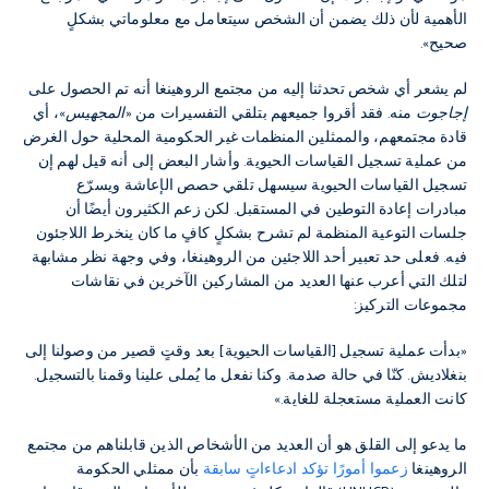
الأهمية لأن ذلك يضمن أن الشخص سيتعامل مع معلوماتي بشكلٍ
صحيح».
لم يشعر أي شخص تحدثنا إليه من مجتمع الروهينغا أنه تم الحصول على
إجاجوت
منه. فقد أقروا جميعهم بتلقي التفسيرات من
«المجهيس»
، أي
قادة مجتمعهم، والممثلين المنظمات غير الحكومية المحلية حول الغرض
من عملية تسجيل القياسات الحيوية. وأشار البعض إلى أنه قيل لهم إن
تسجيل القياسات الحيوية سيسهل تلقي حصص الإعاشة ويسرّع
مبادرات إعادة التوطين في المستقبل. لكن زعم الكثيرون أيضًا أن
جلسات التوعية المنظمة لم تشرح بشكلٍ كافٍ ما كان ينخرط اللاجئون
فيه. فعلى حد تعبير أحد اللاجئين من الروهينغا، وفي وجهة نظر مشابهة
لتلك التي أعرب عنها العديد من المشاركين الآخرين في نقاشات
مجموعات التركيز:
«بدأت عملية تسجيل [القياسات الحيوية] بعد وقتٍ قصير من وصولنا إلى
بنغلاديش. كنّا في حالة صدمة. وكنا نفعل ما يُملى علينا وقمنا بالتسجيل.
كانت العملية مستعجلة للغاية.»
ما يدعو إلى القلق هو أن العديد من الأشخاص الذين قابلناهم من مجتمع
الروهينغا
زعموا أمورًا تؤكد ادعاءاتٍ سابقة
بأن ممثلي الحكومة