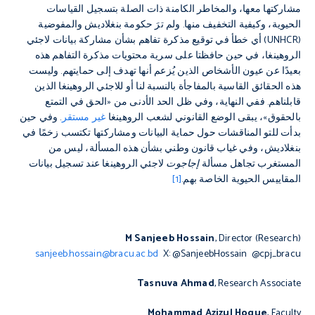
مشاركتها معها، والمخاطر الكامنة ذات الصلة بتسجيل القياسات
الحيوية، وكيفية التخفيف منها. ولم ترَ حكومة بنغلاديش والمفوضية
(UNHCR) أي خطأ في توقيع مذكرة تفاهم بشأن مشاركة بيانات لاجئي
الروهينغا، في حين حافظتا على سرية محتويات مذكرة التفاهم هذه
بعيدًا عن عيون الأشخاص الذين يُزعم أنها تهدف إلى حمايتهم. وليست
هذه الحقائق القاسية بالمفاجأة بالنسبة لنا أو للاجئي الروهينغا الذين
قابلناهم. ففي النهاية، وفي ظل الحد الأدنى من «الحق في التمتع
بالحقوق»، يبقى الوضع القانوني لشعب الروهينغا
غير مستقر
. وفي حين
بدأت للتو المناقشات حول حماية البيانات ومشاركتها تكتسب زخمًا في
بنغلاديش، وفي غياب قانون وطني بشأن هذه المسألة، ليس من
المستغرب تجاهل مسألة
إجاجوت
لاجئي الروهينغا عند تسجيل بيانات
المقاييس الحيوية الخاصة بهم.
[1]
M Sanjeeb Hossain
, Director (Research)
sanjeeb.hossain@bracu.ac.bd
X: @SanjeebHossain @cpj_bracu
Tasnuva Ahmad
, Research Associate
Mohammad Azizul Hoque
, Faculty