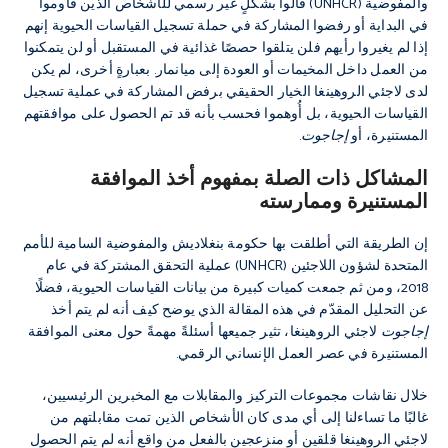
والمفوضية (UNHCR) قالوا بشكلٍ غير رسمي للأشخاص الذين قاوموا
في البداية أو رفضوا المشاركة في حملة تسجيل القياسات الحيوية إنهم
إذا لم يغيروا رأيهم فلن يتلقوا حصصًا غذائية في المستقبل أو لن يتمكنوا
من العمل داخل المخيمات أو العودة إلى ميانمار. بعبارةٍ أخرى، لم يكن
لدى لاجئي الروهينغا الخيار الحقيقي برفض المشاركة في عملية تسجيل
القياسات الحيوية، بل أُوهموا فحسب بأنه قد تم الحصول على موافقتهم
المستنيرة، أو
إجاجوت
.
المشاكل ذات الصلة بمفهوم أخذ الموافقة
المستنيرة وممارسته
إن الطريقة التي أطلقت بها حكومة بنغلاديش والمفوضية السامية للأمم
المتحدة لشؤون اللاجئين (UNHCR) عملية التحقق المشتركة في عام
2018، ومن ثم جمعت كميات كبيرة من بيانات القياسات الحيوية، فضلًا
عن التحليل المقدّم في هذه المقالة الذي يوضح كيف أنه لم يتم أخذ
إجاجوت
لاجئي الروهينغا، تثير جميعها أسئلةً مهمةً حول معنى الموافقة
المستنيرة في عصر العمل الإنساني الرقمي.
خلال نقاشات مجموعات التركيز والمقابلات مع المخبرين الرئيسيين،
غالبًا ما تساءلنا إلى أي مدى كان الأشخاص الذين تمت مقابلتهم من
لاجئي الروهينغا قلقين أو منزعجين بالفعل من واقع أنه لم يتم الحصول