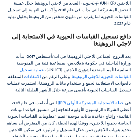
اللاجئين (UNHCR) «
إجاجوت
» العديد من لاجئي الروهينغا خلال عملية
التحقق المشتركة التي بدأت في عام 2018 وأدّت في النهاية إلى تسجيل
القياسات الحيوية لما يقرب من مليون شخص من الروهينغا بحلول نهاية
عام 2023.
دافع تسجيل القياسات الحيوية في الاستجابة إلى
لاجئي الروهينغا
بعد النزوح الجماعي للاجئي الروهينغا في آب/أغسطس 2017، بدأت
وزارة الداخلية في حكومة بنغلاديش، بمساعدة فنية من المفوضية
السامية للأمم المتحدة لشؤون اللاجئين (UNHCR)،
عملية تسجيل
القياسات الحيوية للاجئي الروهينغا
. وعلى الرغم من
الانتقادات
المتعلقة
بالجوانب الاستغلالية لجمع واستخدام بيانات الروهينغا، استمرت عمليات
تسجيل القياسات الحيوية بأقصى سرعة خلال الأشهر القليلة التالية.
في
خطة الاستجابة المشتركة الأولى (JRP)
التي أُطلقت في عام 2018،
أعطى الشركاء الرئيسيون الأولوية للحاجة إلى «تنسيق قواعد البيانات
القائمة» وإنتاج «قاعدة بيانات موحدة” تضم “معلومات القياسات الحيوية
الخاصة بجميع اللاجئين». ووفقًا لهذه الخطة، كان من المفترض أن يساهم
تحديد هويات اللاجئين «من خلال التسجيل والتوثيق» في تمكين اللاجئين
من «ممارسة حقوقهم»، وتسهيل تقديم المساعدة الموجهة «للأشخاص