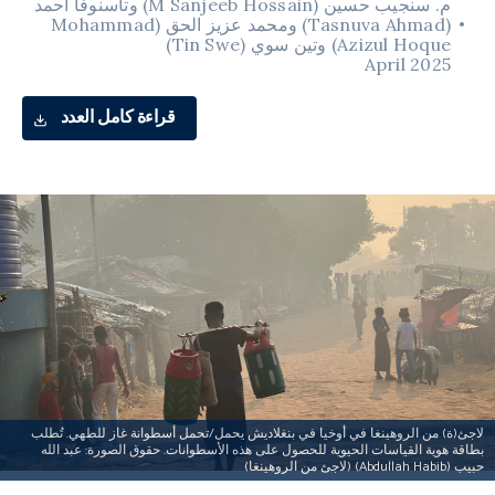
م. سنجيب حسين (M Sanjeeb Hossain) وتاسنوفا أحمد
(Tasnuva Ahmad) ومحمد عزيز الحق (Mohammad
Azizul Hoque) وتين سوي (Tin Swe)
April 2025
قراءة كامل العدد
لاجئ(ة) من الروهينغا في أوخيا في بنغلاديش يحمل/تحمل أسطوانة غاز للطهي. تُطلب
بطاقة هوية القياسات الحيوية للحصول على هذه الأسطوانات. حقوق الصورة: عبد الله
حبيب (Abdullah Habib) (لاجئ من الروهينغا)