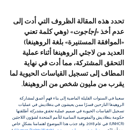
تحدد هذه المقالة الظروف التي أدت إلى
عدم أخذ «
إجاجوت
» (وهي كلمة تعني
«الموافقة المستنيرة» بلغة الروهينغا)
العديد من لاجئي الروهينغا أثناء عملية
التحقق المشتركة، مما أدت في نهاية
المطاف إلى تسجيل القياسات الحيوية لما
يقرب من مليون شخص من الروهينغا.
سعينا في السنوات القليلة الماضية إلى بناء فهمٍ أعمق لمشاركة
الروهينغا النازحين قسرًا ممن يعيشون في بنغلاديش في عمليات
تسجيل القياسات الحيوية في صميم عملية
تحقق مشتركة
أطلقتها
حكومة بنغلاديش والمفوضية السامية للأمم المتحدة لشؤون اللاجئين
(UNHCR) في عام 2018. وقد جذب هذا الموضوع اهتمامنا بشكلٍ خاص