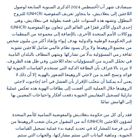
سيصادف شهر آب/أغسطس 2024 الذكرى السنوية السابعة لوصول
اللاجئين إلى بنغلاديش، ما يتجاوز تعريف المفوضية (UNHCR) للنزوح
المطوّل. وتشهد هذه السنوات على قصة بطولية في بنغلاديش، وهي
إحدى الدول الأكثر فقرًا في العالم التي تتعاون مع المفوضية (UNHCR)
ووكالات الأمم المتحدة الأخرى، بالإضافة إلى مجموعة من المنظمات
غير الحكومية الوطنية والدولية بهدف إيواء وإنقاذ أكثر من مليون شخص
من مجتمع الروهينغا. ولا يزال يسود نظام عالمي شامل للاجئين تشوبه
ثقافة رمي المسؤولية بدلًا من تشاركها. وينتهي المطاف بالبلدان النامية
في تحمّل المزيد من المسؤوليات تجاه اللاجئين. وفي ظل هذه الظروف،
لا نتردد بالاعتراف بأن البطاقة الذكية التي تستخدم القياسات الحيوية لها
فوائد وتمنح العديد من لاجئي الروهينغا الشعور بالهوية. إلا أن ذلك لا
يعني أنه يمكننا أن نتجنّب الإقرار بأن الفشل في أخذ
إجاجوت
لاجئي
الروهينغا خلال العملية التي أفضت إلى بطاقات الهوية هذه تعكس عمليةً
تنازليةً لتسجيل المقاييس الحيوية دفعت أفكار واحتياجات المعنيين بها
إلى الهامش تمامًا.
فقد رأى كل من حكومة بنغلاديش والمفوضية السامية للأمم المتحدة
لشؤون اللاجئين (UNHCR) أنه من المقبول حرمان شعب الروهينغا من
أدنى فرصة للمشاركة في تحديد كيفية بدء عملية تسجيل القياسات
الحيوية، وماهية البيانات التي ستتم مشاركتها، والجهات التي ستتم