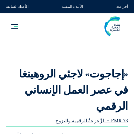
آخر عدد
الأعداد المقبلة
الأعداد السابقة
«إجاجوت» لاجئي الروهينغا
في عصر العمل الإنساني
الرقمي
FMR 73 – الزََّعزعةُُ الرقمية والنزوح