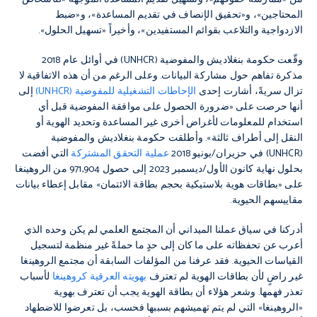
المحتاجين»، و«تحقيق الإنصاف في تقديم المساعدة»، و«ضبط
الازدواجية والتلاعب بقوائم المستفيدين»، وأخيراً «تسهيل الحلول».
وقّعت حكومة بنغلاديش والمفوضية (UNHCR) في أوائل عام 2018
مذكرة تفاهم حول مشاركة البيانات. وعلى الرغم من أن هذه الاتفاقية لا
تزال سريةً، أشارت إحدى
الإحاطات التشغيلية للمفوضية (UNHCR)
إلى
أنها حرصت على «ضرورة الحصول على موافقة المفوضية قبل أي
استخدام للمعلومات لأغراض أخرى غير المساعدة وتحديد الهوية أو
النقل إلى أطراف ثالثة». وأطلقت حكومة بنغلاديش والمفوضية
(UNHCR) في حزيران/يونيو 2018
عملية التحقق المشتركة
التي أفضت
بحلول نهاية كانون الأول/ديسمبر 2023 إلى حصول 971,904 من الروهينغا
على «بطاقات هوية بلاستيكية بحجم بطاقة الائتمان» مقابل إعطاء بيانات
مقاييسهم الحيوية.
أدركنا في سياق عملنا الميداني أن المجتمع العلمي لم يكن وحده الذي
أعرب عن تحفظاته على ما كان إلى حدٍ ما حملةً غير منظمة لتسجيل
القياسات الحيوية. فقد عرفنا من المؤلفات السابقة أن مجتمع الروهينغا
غير راضٍ لأن بطاقات الهوية لم تعترف
بهويته العرقية كروهينغا
لأسباب
تعذر فهمها. وشعر هؤلاء أن بطاقة الهوية يجب أن تعترف بهوية
«الروهينغا» التي لم يتم تهميشهم بسببها فحسب، بل تعرضوا للاضطهاد