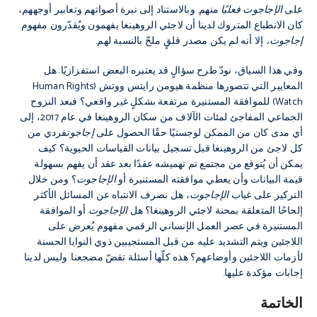
على
الإجاجوت
فعليًا
منهم. وبالاستناد إلى نبرة أصواتهم وتعابير أوجههم،
كان الانطباع المتروك لدينا أن لاجئي الروهينغا يفهمون ويُقدّرون مفهوم
إجاجوت،
إلا أنه لم يكن مصدر قلقٍ ملحّ بالنسبة لهم.
وفي هذا السياق، نودّ طرح سؤالٍ قد يعتبره البعض استفزازيًا: هل
المعايير التي تتصورها منظمة هيومن رايتس ووتش (Human Rights
Watch) للموافقة المستنيرة مرتفعة بشكلٍ غير واقعي؟ فبعد النزوح
الجماعي المفاجئ لمئات الآلاف من سكان الروهينغا في عام 2017، إلى
أي مدى كان من الممكن لوجستيًا حقًا الحصول على
إجاجوت
فردي من
كل لاجئ من الروهينغا قبل تسجيل بيانات القياسات الحيوية؟ كيف
يمكن أن يُتوقع من مجتمع تم تهميشه عقدًا بعد عقد أن يفهم بسهولة
قيمة البيانات وأن يعطي موافقته المستنيرة أو
الإجاجوت
؟ ومن خلال
التركيز على غياب
الإجاجوت
، هل نصرف الانتباه عن المسائل الأكثر
إلحاحًا المتعلقة بمحنة لاجئي الروهينغا؟ هل
الإجاجوت
أو الموافقة
المستنيرة في عصر العمل الإنساني الرقمي مفهوم يُعرض على
اللاجئين ويتم التشديد عليه من قبل المستجيبين ذوي النوايا الحسنة
لأزمات اللاجئين وأوضاعهم؟ هذه كلّها أسئلة تقضّ مضجعنا. وليس لدينا
إجابات مؤكدة عليها.
الخاتمة