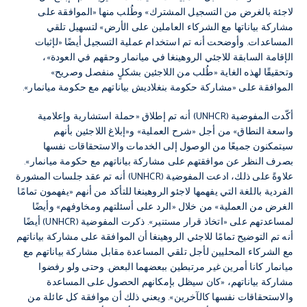
لاجئة بالغرض من التسجيل المشترك» وطُلب منها «الموافقة على
مشاركة بياناتها مع الشركاء العاملين على الأرض» لتسهيل تلقي
المساعدات. وأوضحت أنه تم استخدام عملية التسجيل أيضًا «لإثبات
الإقامة السابقة للاجئي الروهينغا في ميانمار وحقهم في العودة»،
وتحقيقًا لهذه الغاية «طُلب من اللاجئين بشكلٍ منفصل وصريح»
الموافقة على «مشاركة حكومة بنغلاديش بياناتهم مع حكومة ميانمار».
أكّدت المفوضية (UNHCR) أنه تم إطلاق «حملة استشارية وإعلامية
واسعة النطاق» من أجل «شرح العملية» و«إبلاغ اللاجئين بأنهم
سيتمكنون جميعًا من الوصول إلى الخدمات والاستحقاقات نفسها
بصرف النظر عن موافقتهم على مشاركة بياناتهم مع حكومة ميانمار».
علاوةً على ذلك، ادعت المفوضية (UNHCR) أنه تم عقد جلسات المشورة
الفردية باللغة التي يفهمها لاجئو الروهينغا للتأكد من أنهم «يفهمون تمامًا
الغرض من العملية» من خلال «الرد على أسئلتهم ومخاوفهم» وأيضًا
لمساعدتهم على «اتخاذ قرار مستنير». ذكرت المفوضية (UNHCR) أيضًا
أنه تم التوضيح تمامًا للاجئي الروهينغا أن الموافقة على مشاركة بياناتهم
مع الشركاء المحليين لأجل تلقي المساعدة مقابل مشاركة بياناتهم مع
ميانمار كانا أمرين غير مرتبطين ببعضهما البعض. وحتى ولو رفضوا
مشاركة بياناتهم، «كان سيظل بإمكانهم الحصول على المساعدة
والاستحقاقات نفسها كالآخرين». ويعني ذلك أن موافقة كل عائلة من