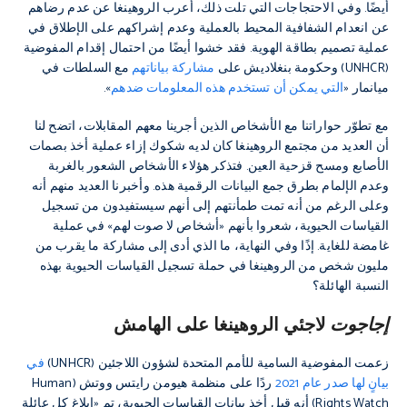
أيضًا. وفي الاحتجاجات التي تلت ذلك، أعرب الروهينغا عن عدم رضاهم
عن انعدام الشفافية المحيط بالعملية وعدم إشراكهم على الإطلاق في
عملية تصميم بطاقة الهوية. فقد خشوا أيضًا من احتمال إقدام المفوضية
(UNHCR) وحكومة بنغلاديش على
مشاركة بياناتهم
مع السلطات في
ميانمار «
التي يمكن أن تستخدم هذه المعلومات ضدهم
».
مع تطوّر حواراتنا مع الأشخاص الذين أجرينا معهم المقابلات، اتضح لنا
أن العديد من مجتمع الروهينغا كان لديه شكوك إزاء عملية أخذ بصمات
الأصابع ومسح قزحية العين. فتذكر هؤلاء الأشخاص الشعور بالغربة
وعدم الإلمام بطرق جمع البيانات الرقمية هذه. وأخبرنا العديد منهم أنه
وعلى الرغم من أنه تمت طمأنتهم إلى أنهم سيستفيدون من تسجيل
القياسات الحيوية، شعروا بأنهم «أشخاص لا صوت لهم» في عملية
غامضة للغاية. إذًا وفي النهاية، ما الذي أدى إلى مشاركة ما يقرب من
مليون شخص من الروهينغا في حملة تسجيل القياسات الحيوية بهذه
النسبة الهائلة؟
إجاجوت
لاجئي الروهينغا على الهامش
زعمت المفوضية السامية للأمم المتحدة لشؤون اللاجئين (UNHCR)
في
بيانٍ لها صدر عام 2021
ردًا على منظمة هيومن رايتس ووتش (Human
Rights Watch) أنه قبل أخذ بيانات القياسات الحيوية، تم «إبلاغ كل عائلة