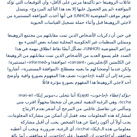
عائلات الروهينغا «تم تأكيدها مرتين على الأقل» وأن التوقيعات التي تؤكد
الموافقة «لم يتم الحصول عليها إلا بعد هذا التأكيد المزدوج». ويتمثل
جوهر موقف المفوضية (UNHCR) في أنها أخذت الموافقة المستنيرة من
لاجئي الروهينغا قبل وأثناء حملة تسجيل القياسات الحيوية.
في حين أن ذكريات الأشخاص الذين تمت مقابلتهم من مجتمع الروهينغا
وممثلي المنظمات غير الحكومية المحلية تتشابه بعض الشيء مع
مزاعم المفوضية (UNHCR)، تشكّل أيضًا نقاط انطلاق مهمة في هذا
الصدد. فلم يسمع العديد من الأشخاص الذين تمت مقابلتهم من الروهينغا
عن الكلمتين الإنجليزيتين «consent» (موافقة) و«informed» (مستنيرة)
ولكن عندما أوضحنا لهم ما يعنيه مصطلح «الموافقة المستنيرة»، أشاروا
بسرعة إلى أن كلمة «
إجاجوت
» تصف هذا المفهوم بصورةٍ وافية. وأوضح
أحد لاجئي الروهينغا هذا المفهوم بصورةٍ مؤثرة قائلًا:
«يؤكد إعطاء «إجاجوت»
(Ejajot) أننا نتحلى بـ«مونير إيكا»
(mon-er
iccha)
، وهي الرغبة الذهنية. لنفترض أن شخصًا مجهولًا اقترب مني
وسألني عن تفاصيل عائلتي. من المرجح أن أشعر بعدم الارتياح
لمشاركة هذه المعلومات معه. فقبل أن أتمكن من مشاركة المعلومات،
يجب أولاً أن أكون راضيًا عن هذا الشخص. يجب أن أقبل مشاركة
معلوماتي. هذه الـ
«إيكا» (iccha)،
أي الرغبة، ضرورية. ويجب أن أعطيه
موافقتي أو
إجاجوت
. إن الحصول على
إجاجوت
، أو موافقتي، أمرٌ بالغ