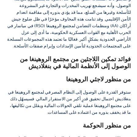
الوصول، وأنه سيشجع تهريب المخدرات والتجارة غير المشروعة
للأسلحة وغيرها من السلع، مما قد يؤدي بدوره إلى مفاقمة انعدام
الأمن الإقليمي. وقد تنامت هذه المخاوف مؤخرًا في ظل ضلوع جيش
أراكان (AA) ومنظمات التضامن لمجتمع الروهينغا (RSO) في ميانمار في
الحرب الأهلية مع القوات العسكرية الحكومية، ما أدى إلى عزل
الأراضي الحدودية بشكلٍ أكبر. فغالبًا ما تعتمد هذه المجموعات المسلحة
على المجتمعات الحدودية لتأمين الإمدادات وإبرام صفقات الأسلحة.
فوائد تمكين اللاجئين من مجتمع الروهينغا من
الوصول إلى الأنظمة المالية في بنغلاديش
من منظور لاجئي الروهينغا
ستوفر القدرة على الوصول إلى النظام المصرفي لمجتمع الروهينغا في
بنغلاديش احتمال تحقيق قدرٍ أكبر من الاستقرار المالي. فسيسهّل ذلك
على مجتمع الروهينغا عملية تلقي الحوالات المالية ويقلل من تكاليفها،
ما قد يخفف بدوره من اعتماده على المساعدات.
من منظور الحوكمة