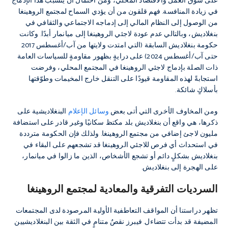
على سوق العمل والاقتصاد المحلي، ومن احتمال أن يتسبب هذا الإدماج
في زيادة المنافسة. فهم قلقون من أن يؤدي السماح لمجتمع الروهينغا
من الوصول إلى النظام المالي إلى إدماجه الاجتماعي والثقافي في
بنغلاديش، وبالتالي عدم عودة لاجئي الروهينغا إلى ميانمار أبدًا. وكانت
حكومة بنغلاديش السابقة (التي امتدت ولايتها من آب/أغسطس 2017
حتى آب/أغسطس 2024) على درايةٍ بظهور مقاومةٍ للسياسات العامة
ذات الصلة بإدماج لاجئي الروهينغا في المجتمع المحلي، وفرضت
استجابةً لهذه المقاومة قيودًا على التنقل خارج المخيمات وطوّقتها
بأسلاكٍ شائكة.
ومن المخاوف الأخرى التي أتى بعض
وسائل الإعلام
البنغلاديشية على
ذكرها، هي واقع أن بنغلاديش بلد مكتظ سكانيًا وغير قادر على استضافة
مليون لاجئ إضافي من مجتمع الروهينغا. ولذلك فإن الحكومة مترددة
في استحداث أي فرص للاجئي الروهينغا قد تشجعهم على البقاء في
بنغلاديش بشكلٍ دائم أو تشجع الأشخاص، الذين ما زالوا في ميانمار،
على الهجرة إلى بنغلاديش.
السرديات التفرقية والمعادية لمجتمع الروهينغا
تظهر دراستنا أن المواقف التعاطفية الأولية المرصودة لدى المجتمعات
المضيفة قد بدأت تتضاءل. فيبرز نقصٌ متنامٍ في الثقة بين البنغلاديشيين