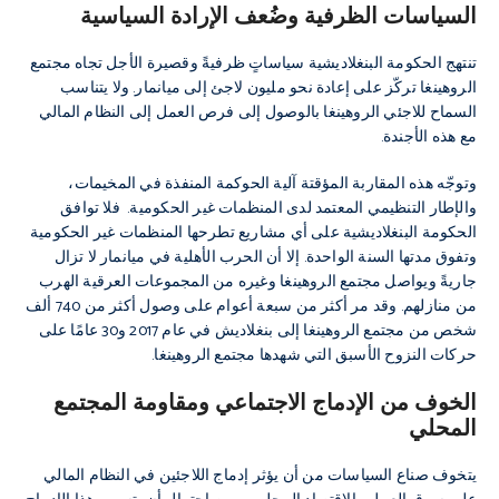
السياسات الظرفية وضُعف الإرادة السياسية
تنتهج الحكومة البنغلاديشية سياساتٍ ظرفيةً وقصيرة الأجل تجاه مجتمع
الروهينغا تركّز على إعادة نحو مليون لاجئ إلى ميانمار. ولا يتناسب
السماح للاجئي الروهينغا بالوصول إلى فرص العمل إلى النظام المالي
مع هذه الأجندة.
وتوجّه هذه المقاربة المؤقتة آلية الحوكمة المنفذة في المخيمات،
والإطار التنظيمي المعتمد لدى المنظمات غير الحكومية. فلا توافق
الحكومة البنغلاديشية على أي مشاريع تطرحها المنظمات غير الحكومية
وتفوق مدتها السنة الواحدة. إلا أن الحرب الأهلية في ميانمار لا تزال
جاريةً ويواصل مجتمع الروهينغا وغيره من المجموعات العرقية الهرب
من منازلهم. وقد مر أكثر من سبعة أعوام على وصول أكثر من 740 ألف
شخص من مجتمع الروهينغا إلى بنغلاديش في عام 2017 و30 عامًا على
حركات النزوح الأسبق التي شهدها مجتمع الروهينغا.
الخوف من الإدماج الاجتماعي ومقاومة المجتمع
المحلي
يتخوف صناع السياسات من أن يؤثر إدماج اللاجئين في النظام المالي