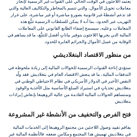
يعتمد اللاجئون في الوقت الحالي على القنوات غير الرسمية لإنجاز
معاملات تحويل الأموال، والتي تتسم بالمخاطر والتكاليف العالية والتي
قد تدعم أنشطةً غير قانونية بصورةٍ مباشرة أو غير مباشرة، على غرار
التهريب عبر الحدود، بما أنه لا يمكن للسلطات الرسمية تتبُّع هذه
المعاملات. وعليه، سيسمح إضفاء الطابع القانوني على المعاملات
المالية التي يجريها اللاجئون بتوفير بياناتٍ أفضل للتتبُّع، ما قد يساهم في
الوقاية من غسل الأموال والجرائم العابرة للحدود.
من منظور الاقتصاد البنغلاديشي
ستؤدي إتاحة القنوات الرسمية للحوالات المالية إلى زيادة ملحوظة في
التدفقات المالية، ما قد ينعش الاقتصاد العام في بنغلاديش. فقد ولّد
النقص الأخير في الدولار الأمريكي في نظام الاحتياطي الوطني في
بنغلاديش تحدياتٍ في استيراد السلع الأساسية مثل الأغذية والوقود.
وستساهم الحوالات المالية القادمة من جالية الروهينغا بإنعاش إيرادات
بنغلاديش.
فتح الفرص والتخفيف من الأنشطة غير المشروعة
يفاقم تقييد وصول اللاجئين من مجتمع الروهينغا إلى الخدمات المالية
في بنغلاديش تهميش هذا المجتمع ومكامن ضعفه. فالأنظمة المالية غير