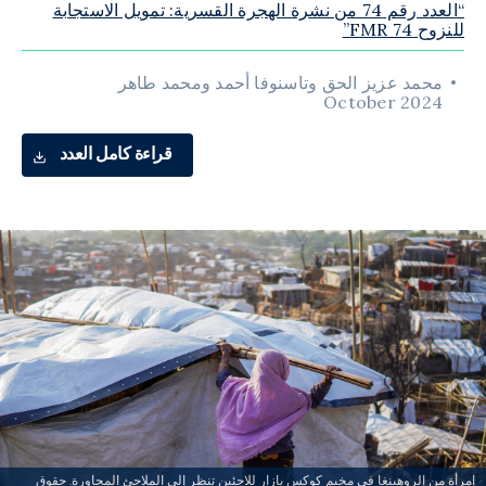
“العدد رقم 74 من نشرة الهجرة القسرية: تمويل الاستجابة
للنزوح FMR 74”
محمد عزيز الحق وتاسنوفا أحمد ومحمد طاهر
October 2024
قراءة كامل العدد
امرأة من الروهينغا في مخيم كوكس بازار للاجئين تنظر إلى الملاجئ المجاورة. حقوق