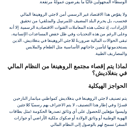
الوسطاء المجهولين غالبًا ما يفرضون عمولةً مرتفعة.
ولا يقوّض هذا الاقتصاد غير الرسمي أمن لاجئي الروهينغا المالي
فحسب، بل يحرم البلد المضيف (للمرسِل والمتلقي) من تحقيق
الإيرادات، إذ تتجنّب هذه المعاملات القنوات الاقتصادية الرسمية. إلا أنه
وعلى الرغم من هذه التحديات وفي ظل خفض المساعدات الإنسانية،
تبقى الحوالات المالية ضروريةً للاجئي الروهينغا في بنغلاديش، الذين
يستخدمونها لتأمين حاجاتهم الأساسية مثل الطعام والملابس
والمصاريف الطبية.
لماذا يتم إقصاء مجتمع الروهينغا من النظام المالي
في بنغلاديش؟
الحواجز الهيكلية
يتم تصنيف لاجئي الروهينغا في بنغلاديش كمواطني ميانمار النازحين
قسرًا. وفي إطار هذا التصنيف، لا يتم الاعتراف بهم رسميًا كلاجئين
وليسوا مؤهلين للحصول على أي وثائق تصدرها الحكومة (مثل بطاقات
الهوية الوطنية أو وثائق الولادة أو صكوك ملكية الأراضي أو جوازات
السفر) تسمح لهم بالوصول إلى النظام المالي.