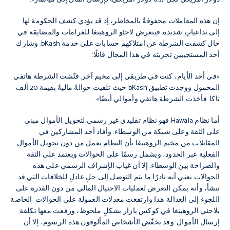
إن هذه المعاملات محفوفةٌ بالمخاطر، إذ قد يؤدي كشف الحكومة لها
إلى تداعياتٍ شديدة. فيتعرض لاجئو الروهينغا للغرامات والمضايقة في
حال كشفت الشرطة عن امتلاكهم حسابات على خدمة bKash. وشارك
أحد المستجيبين تجربته في هذا المجال قائلًا:
«في أحد الأيام، كنت في طريقي إلى مخيم آخر. فتّشت الشرطة هاتفي
المحمول ووجدت تطبيق bKash حيث تلقيت حوالةً ماليةً بقيمة 20 ألف
تاكا. فأخذت الشرطة هاتفي وأموالي أيضًا».
أما نظام Hawala فهو نظام تقليدي غير رسمي لتحويل الأموال مبني
على الثقة وعلى شبكة من الوسطاء. وأفاد أحد المشاركين في
المقابلات من مخيم الروهينغا بأن النظام يعمل من دون تحويل الأموال
الفعلية عبر الحدود، ويشمل رسمًا على الحوالات ويعتمد على الثقة
والصراحة بين الوسطاء. إلا أن غياب الإشراف الرسمي على هذه
الحوالات يعني أنه نادرًا ما يتم التوصل إلى حلٍ عادلٍ للخلافات التي قد
تنشأ، وأنه يمكن التعرض لعمليات الاحتيال المالي من دون القدرة على
اللجوء إلى العدالة. هذا وارتفعت معدلات العمولة على الحوالات الخاصة
بلاجئي الروهينغا في كوكس بازار بشكلٍ ملحوظ، ورفعت معها تكلفة
إرسال الأموال. وقد يخفّض الأشخاص المألوفون هذه الرسوم، إلا أن