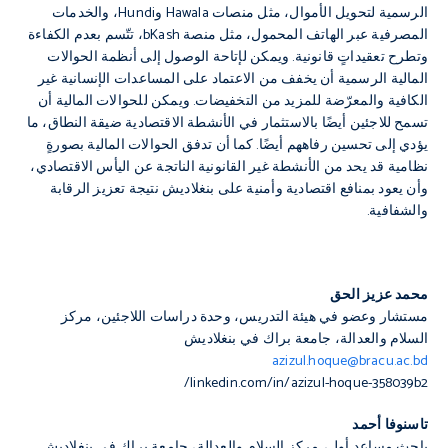
الرسمية لتحويل الأموال، مثل منصات Hawala وHundi، والخدمات
المصرفية عبر الهاتف المحمول، مثل منصة bKash، تتّسم بعدم الكفاءة
وتطرح تعقيداتٍ قانونية. ويمكن لإتاحة الوصول إلى أنظمة الحوالات
المالية الرسمية أن يخفف من الاعتماد على المساعدات الإنسانية غير
الكافية والمعرّضة للمزيد من التخفيضات. ويمكن للحوالات المالية أن
تسمح للاجئين أيضًا بالاستثمار في الأنشطة الاقتصادية ضيقة النطاق، ما
يؤدي إلى تحسين رفاههم أيضًا. كما أن تدفق الحوالات المالية بصورةٍ
نظامية قد يحد من الأنشطة غير القانونية الناتجة عن اليأس الاقتصادي،
وأن يعود بمنافع اقتصادية وأمنية على بنغلاديش نتيجة تعزيز الرقابة
والشفافية.
محمد عزيز الحق
مستشار وعضو في هيئة التدريس، وحدة دراسات اللاجئين، مركز
السلام والعدالة، جامعة براك في بنغلاديش
azizul.hoque@bracu.ac.bd
linkedin.com/in/azizul-hoque-358039b2/
تاسنوفا أحمد
باحث مساعد أول، مركز السلام والعدالة، جامعة براك في بنغلاديش