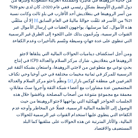
من جالية الروهينغا في ماليزيا والمملكة العربية السعودية وغيرها من
دول الشرق الأوسط بشكلٍ رئيسي. ففي عام 2020، كان لدى نحو 39%
من أسر الروهينغا في بنغلاديش أحد الأقارب في بلدٍ ثالث وكانت نسبة
21% من الأسر قد تلقّت حوالةً ماليةً في العام السابق.
[1]
إلا أن متلقّي
هذه الأموال، كما مرسليها، يواجهون العقبات في إرسال الأموال عبر
القنوات الرسمية، ويُرغَمون بذلك على اللجوء إلى الطرق غير الرسمية
التي تنطوي على عدة جهاتٍ وسيطة وتتّسم بالتأخيرات وعدم الكفاءة.
ومن أجل استكشاف ديناميات الحوالات المالية التي يتلقاها لاجئو
الروهينغا في بنغلاديش، شارك مركز السلام والعدالة (CPJ) في إنتاج
بحثٍ نوعي مع متطوعين من لاجئي الروهينغا، واستعان بشبكة الثقة غير
الرسمية للمركز في ثمانية مخيمات مختلفة في حي أوخيا وحي تكناف
الفرعيين في منطقة كوكس بازار.
[2]
ونظّم باحثو مركز السلام والعدالة
المجتمعيين عدة مشاورات مع أعضاء شبكة الثقة وأجروا ستّ مقابلاتٍ
معمقة مع مجموعةٍ متنوعة من أصحاب المصلحة. وناقشوا خلال هذه
الجلسات الحواجز الهيكلية التي يواجهها لاجئو الروهينغا من حيث
الوصول إلى الأنظمة المالية الرسمية، فضلًا عن المخاطر وأوجه عدم
الكفاءة التي ينطوي عليها استخدام القنوات غير الرسمية للحوالات
المالية، والآثار المترتبة عن هذه الحوالات على متلقيها كما البلد
المستضيف والاقتصاد.