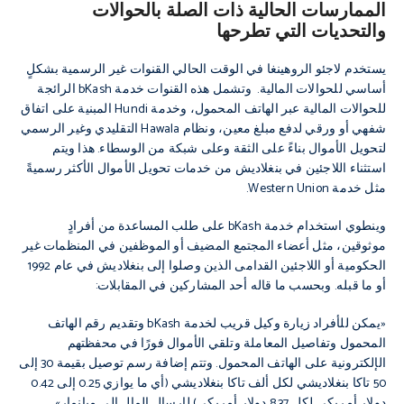
الممارسات الحالية ذات الصلة بالحوالات
والتحديات التي تطرحها
يستخدم لاجئو الروهينغا في الوقت الحالي القنوات غير الرسمية بشكلٍ
أساسي للحوالات المالية. وتشمل هذه القنوات خدمة bKash الرائجة
للحوالات المالية عبر الهاتف المحمول، وخدمة Hundi المبنية على اتفاق
شفهي أو ورقي لدفع مبلغ معين، ونظام Hawala التقليدي وغير الرسمي
لتحويل الأموال بناءً على الثقة وعلى شبكة من الوسطاء. هذا ويتم
استثناء اللاجئين في بنغلاديش من خدمات تحويل الأموال الأكثر رسميةً
مثل خدمة Western Union.
وينطوي استخدام خدمة bKash على طلب المساعدة من أفرادٍ
موثوقين، مثل أعضاء المجتمع المضيف أو الموظفين في المنظمات غير
الحكومية أو اللاجئين القدامى الذين وصلوا إلى بنغلاديش في عام 1992
أو ما قبله. وبحسب ما قاله أحد المشاركين في المقابلات:
«يمكن للأفراد زيارة وكيل قريب لخدمة bKash وتقديم رقم الهاتف
المحمول وتفاصيل المعاملة وتلقي الأموال فورًا في محفظتهم
الإلكترونية على الهاتف المحمول. وتتم إضافة رسم توصيل بقيمة 30 إلى
50 تاكا بنغلاديشي لكل ألف تاكا بنغلاديشي (أي ما يوازي 0.25 إلى 0.42
دولار أمريكي لكل 8.37 دولار أمريكي) لإرسال المال إلى ميانمار».