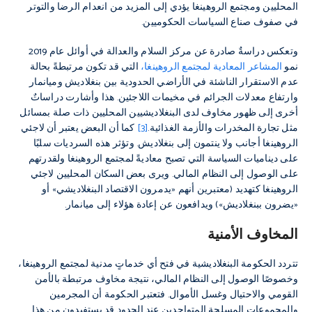
المحليين ومجتمع الروهينغا يؤدي إلى المزيد من انعدام الرضا والتوتر
في صفوف صناع السياسات الحكوميين.
وتعكس دراسةٌ صادرة عن مركز السلام والعدالة في أوائل عام 2019
نمو
المشاعر المعادية لمجتمع الروهينغا،
التي قد تكون مرتبطةً بحالة
عدم الاستقرار الناشئة في الأراضي الحدودية بين بنغلاديش وميانمار
وارتفاع معدلات الجرائم في مخيمات اللاجئين. هذا وأشارت دراساتٌ
أخرى إلى ظهور مخاوف لدى البنغلاديشيين المحليين ذات صلة بمسائل
مثل تجارة المخدرات والأزمة الغذائية.
[3]
كما أن البعض يعتبر أن لاجئي
الروهينغا أجانب ولا ينتمون إلى بنغلاديش. وتؤثر هذه السرديات سلبًا
على ديناميات السياسة التي تصبح معاديةً لمجتمع الروهينغا ولقدرتهم
على الوصول إلى النظام المالي. ويرى بعض السكان المحليين لاجئي
الروهينغا كتهديد (معتبرين أنهم «يدمرون الاقتصاد البنغلاديشي» أو
«يضرون ببنغلاديش») ويدافعون عن إعادة هؤلاء إلى ميانمار.
المخاوف الأمنية
تتردد الحكومة البنغلاديشية في فتح أي خدماتٍ مدنية لمجتمع الروهينغا،
وخصوصًا الوصول إلى النظام المالي، نتيجة مخاوف مرتبطة بالأمن
القومي والاحتيال وغسل الأموال. فتعتبر الحكومة أن المجرمين
والمجموعات المسلحة المتواجدين عند الحدود قد يستفيدون من هذا