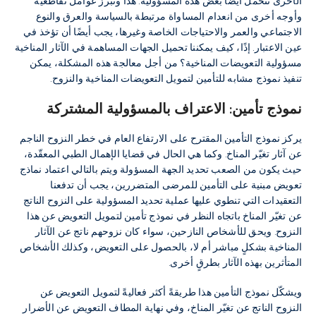
الأخرى تتحمّل أيضًا بعض هذه المسؤولية. هذا وتبرز عوامل تقاطعية
وأوجه أخرى من انعدام المساواة مرتبطة بالسياسة والعرق والنوع
الاجتماعي والعمر والاحتياجات الخاصة وغيرها، يجب أيضًا أن تؤخذ في
عين الاعتبار. إذًا، كيف يمكننا تحميل الجهات المساهمة في الآثار المناخية
مسؤولية التعويضات المناخية؟ من أجل معالجة هذه المشكلة، يمكن
تنفيذ نموذج مشابه للتأمين لتمويل التعويضات المناخية والنزوح.
نموذج تأمين: الاعتراف بالمسؤولية المشتركة
يركز نموذج التأمين المقترح على الارتفاع العام في خطر النزوح الناجم
عن آثار تغيّر المناخ. وكما هي الحال في قضايا الإهمال الطبي المعقّدة،
حيث يكون من الصعب تحديد الجهة المسؤولة ويتم بالتالي اعتماد نماذج
تعويض مبنية على التأمين للمرضى المتضررين، يجب أن تدفعنا
التعقيدات التي تنطوي عليها عملية تحديد المسؤولية على النزوح الناتج
عن تغيّر المناخ باتجاه النظر في نموذج تأمين لتمويل التعويض عن هذا
النزوح. ويحق للأشخاص النازحين، سواء كان نزوحهم ناتج عن الآثار
المناخية بشكلٍ مباشر أم لا، بالحصول على التعويض، وكذلك الأشخاص
المتأثرين بهذه الآثار بطرقٍ أخرى.
ويشكّل نموذج التأمين هذا طريقةً أكثر فعاليةً لتمويل التعويض عن
النزوح الناتج عن تغيّر المناخ، وفي نهاية المطاف التعويض عن الأضرار