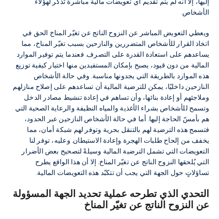
إليها، إلا أنه لم يتم تقديم أي تعويضات مالية مباشرة تُذكر لهؤلاء
الأشخاص.
ويعطي التعويض المباشر عن النزوح الناتج عن تغيّر المناخ الحق في
اتخاذ القرار للأشخاص المتضررين والنازحين بسبب تغيّر المناخ، مما
يساعدهم على استعادة القدرة على التصرف. فعندما يتم توفير الموارد
المالية من دون قيود، يصبح بإمكان المستفيدين منها اختيار كيفية توزيع
هذه الموارد بالطريقة التي يجدونها مناسبة. وفي حالة الأشخاص
النازحين داخليًا، يمكن للترضية المالية أن تساعدهم على إصلاح منازلهم
وملاجئهم أو إعادة بنائها، وأن تساهم في إعادة تنشيط مصادر الدخل
وتسمح للأشخاص بشراء الأغذية والمياه النظيفة والرعاية الصحية التي
هم بأمسّ الحاجة إليها. أما في حالة الأشخاص النازحين عبر الحدود،
فتسمح هذه الترضية لهم بالتنقل بحرية وتوفر لهم شبكة أمان، مما
يخفف من إلحاح طلبات الهجرة وإعادة الاستيطان. وعليه، توفر لنا
التعويضات التي تشمل الترضية المالية وسيلةً لتصحيح بعض الأضرار
التي يُلحقها النزوح الناتج عن تغيّر المناخ. إلا أن هذا الواقع يطرح
تساؤلاتٍ حول الجهة التي يجب أن تتكبّد هذه التعويضات المالية.
التحدي الذي تطرحه عملية تحديد الجهة المسؤولة
عن النزوح الناتج عن تغيّر المناخ