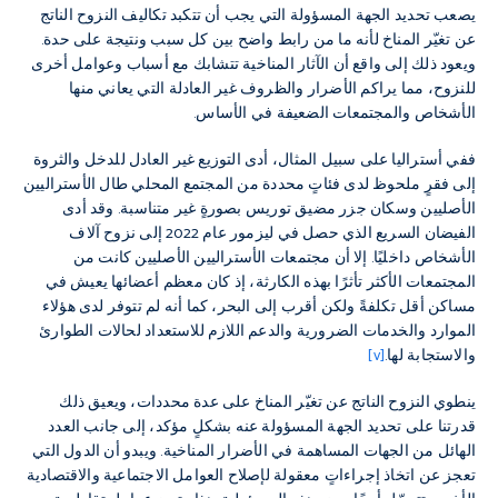
يصعب تحديد الجهة المسؤولة التي يجب أن تتكبد تكاليف النزوح الناتج
عن تغيّر المناخ لأنه ما من رابط واضح بين كل سبب ونتيجة على حدة.
ويعود ذلك إلى واقع أن الآثار المناخية تتشابك مع أسباب وعوامل أخرى
للنزوح، مما يراكم الأضرار والظروف غير العادلة التي يعاني منها
الأشخاص والمجتمعات الضعيفة في الأساس.
ففي أستراليا على سبيل المثال، أدى التوزيع غير العادل للدخل والثروة
إلى فقرٍ ملحوظ لدى فئاتٍ محددة من المجتمع المحلي طال الأستراليين
الأصليين وسكان جزر مضيق توريس بصورةٍ غير متناسبة. وقد أدى
الفيضان السريع الذي حصل في ليزمور عام 2022 إلى نزوح آلاف
الأشخاص داخليًا. إلا أن مجتمعات الأستراليين الأصليين كانت من
المجتمعات الأكثر تأثرًا بهذه الكارثة، إذ كان معظم أعضائها يعيش في
مساكن أقل تكلفةً ولكن أقرب إلى البحر، كما أنه لم تتوفر لدى هؤلاء
الموارد والخدمات الضرورية والدعم اللازم للاستعداد لحالات الطوارئ
والاستجابة لها.
[v]
ينطوي النزوح الناتج عن تغيّر المناخ على عدة محددات، ويعيق ذلك
قدرتنا على تحديد الجهة المسؤولة عنه بشكلٍ مؤكد، إلى جانب العدد
الهائل من الجهات المساهمة في الأضرار المناخية. ويبدو أن الدول التي
تعجز عن اتخاذ إجراءاتٍ معقولة لإصلاح العوامل الاجتماعية والاقتصادية