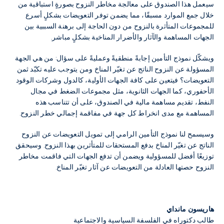
سيعمل هذا الصندوق على معالجة مخاطر النزوح بصورةٍ استباقية من
خلال جمع الموارد مسبقًا، مما يضمن توفر التعويضات بشكلٍ أسرع
للمجموعات المتأثرة بالنزوح من دون الحاجة إلى برهنة السببية بين
الجهات المساهمة والآثار والأضرار المناخية بشكلٍ مباشر.
ويشكّل نموذج التأمين إجابةً منطقيةً وعمليةً على سؤال: من هي الجهة
المسؤولة عن النزوح الناتج عن تغيّر المناخ ومن يتوجب عليه تكبّد ثمن
التعويضات؟ فيتعين على كافة الجهات الأولية، كالدول وشركات الوقود
الأحفوري، كما الجهات الثانوية، مثل مجموعات الضغط في مجال
النفط، تقديم مساهمة مالية في الصندوق، على أن تتناسب هذه
المساهمة مع مدى انخراط كل جهة في مفاقمة إجمالي خطر النزوح.
وسيسمح لنا نموذج التأمين الرامي إلى تمويل التعويضات عن النزوح
الناتج عن تغيّر المناخ بدفع المستحقات للمتأثرين بهذا النزوح. وسيحقق
توزيعًا أفضل للمسؤولية ويضمن أن تدفع الجهات التي فاقمت مخاطر
النزوح حصتها العادلة من التعويضات عن آثار تغيّر المناخ.
هاريسون مانداي
طالب دكتوراه في الفلسفة السياسية والاجتماعية