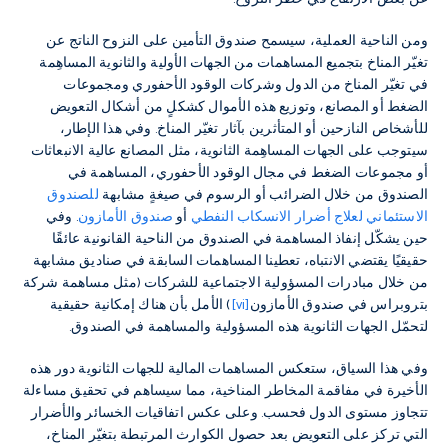
ومن الناحية العملية، سيسمح صندوق التأمين على النزوح الناتج عن
تغيّر المناخ بتجميع المساهمات من الجهات الأولية والثانوية المساهِمة
في تغيّر المناخ من الدول وشركات الوقود الأحفوري ومجموعات
الضغط أو المصانع، وتوزيع هذه الأموال كشكلٍ من أشكال التعويض
للأشخاص النازحين أو المتأثرين بآثار تغيّر المناخ. وفي هذا الإطار،
سيتوجب على الجهات المساهِمة الثانوية، مثل المصانع عالية الانبعاثات
أو مجموعات الضغط في مجال الوقود الأحفوري، المساهمة في
الصندوق من خلال الضرائب أو الرسوم في صيغةٍ مشابهة
للصندوق
الاستئماني لعلاج أضرار الانسكاب النفطي
أو
صندوق الأمازون
. وفي
حين يشكّل إنفاذ المساهمة في الصندوق من الناحية القانونية عائقًا
حقيقيًا يقتضي الانتباه، تعطينا المساهمات السابقة في صناديق مشابهة
من خلال مبادرات المسؤولية الاجتماعية للشركات (مثل مساهمة شركة
بتروبراس في صندوق الأمازون
[vi]
) الأمل بأن هناك إمكانية حقيقية
لتحمّل الجهات الثانوية هذه المسؤولية والمساهمة في الصندوق.
وفي هذا السياق، ستعكس المساهمات المالية للجهات الثانوية دور هذه
الأخيرة في مفاقمة المخاطر المناخية، مما سيساهم في تحقيق مساءلة
تتجاوز مستوى الدول فحسب. وعلى عكس اتفاقيات الخسائر والأضرار
التي تركز على التعويض بعد حصول الكوارث المرتبطة بتغيّر المناخ،