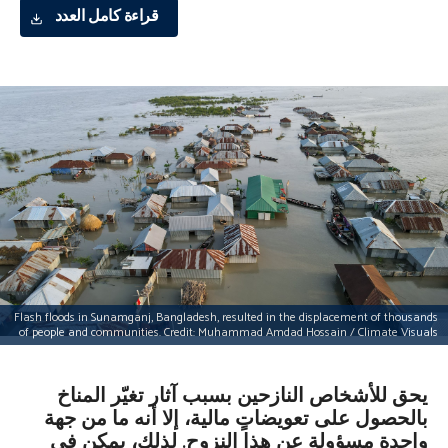
قراءة كامل العدد
Flash floods in Sunamganj, Bangladesh, resulted in the displacement of thousands
of people and communities. Credit: Muhammad Amdad Hossain / Climate Visuals
يحق للأشخاص النازحين بسبب آثار تغيّر المناخ
بالحصول على تعويضاتٍ مالية، إلا أنه ما من جهة
واحدة مسؤولة عن هذا النزوح. لذلك، يمكن في