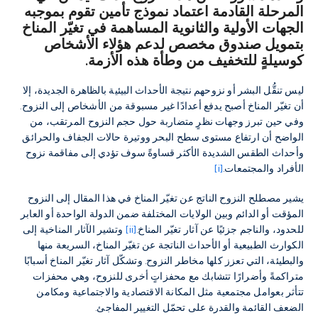
المرحلة القادمة اعتماد نموذج تأمين تقوم بموجبه
الجهات الأولية والثانوية المساهمة في تغيّر المناخ
بتمويل صندوق مخصص لدعم هؤلاء الأشخاص
كوسيلةٍ للتخفيف من وطأة هذه الأزمة.
ليس تنقُّل البشر أو نزوحهم نتيجة الأحداث البيئية بالظاهرة الجديدة، إلا
أن تغيّر المناخ أصبح يدفع أعدادًا غير مسبوقة من الأشخاص إلى النزوح.
وفي حين تبرز وجهات نظرٍ متضاربة حول حجم النزوح المرتقب، من
الواضح أن ارتفاع مستوى سطح البحر ووتيرة حالات الجفاف والحرائق
وأحداث الطقس الشديدة الأكثر قساوةً سوف تؤدي إلى مفاقمة نزوح
الأفراد والمجتمعات.
[i]
يشير مصطلح النزوح الناتج عن تغيّر المناخ في هذا المقال إلى النزوح
المؤقت أو الدائم وبين الولايات المختلفة ضمن الدولة الواحدة أو العابر
للحدود، والناجم جزئيًا عن آثار تغيّر المناخ.
[ii]
وتشير الآثار المناخية إلى
الكوارث الطبيعية أو الأحداث الناتجة عن تغيّر المناخ، السريعة منها
والبطيئة، التي تعزز كلها مخاطر النزوح. وتشكّل آثار تغيّر المناخ أسبابًا
متراكمةً وأضرارًا تتشابك مع محفزاتٍ أخرى للنزوح، وهي محفزات
تتأثر بعوامل مجتمعية مثل المكانة الاقتصادية والاجتماعية ومكامن
الضعف القائمة والقدرة على تحمّل التغيير المفاجئ.