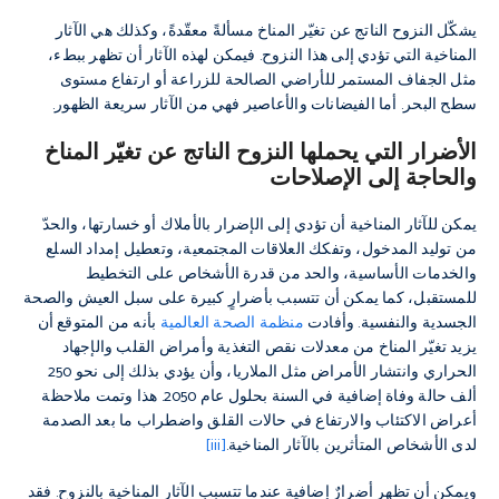
يشكّل النزوح الناتج عن تغيّر المناخ مسألةً معقّدةً، وكذلك هي الآثار
المناخية التي تؤدي إلى هذا النزوح. فيمكن لهذه الآثار أن تظهر ببطء،
مثل الجفاف المستمر للأراضي الصالحة للزراعة أو ارتفاع مستوى
سطح البحر. أما الفيضانات والأعاصير فهي من الآثار سريعة الظهور.
الأضرار التي يحملها النزوح الناتج عن تغيّر المناخ
والحاجة إلى الإصلاحات
يمكن للآثار المناخية أن تؤدي إلى الإضرار بالأملاك أو خسارتها، والحدّ
من توليد المدخول، وتفكك العلاقات المجتمعية، وتعطيل إمداد السلع
والخدمات الأساسية، والحد من قدرة الأشخاص على التخطيط
للمستقبل، كما يمكن أن تتسبب بأضرارٍ كبيرة على سبل العيش والصحة
الجسدية والنفسية. وأفادت
منظمة الصحة العالمية
بأنه من المتوقع أن
يزيد تغيّر المناخ من معدلات نقص التغذية وأمراض القلب والإجهاد
الحراري وانتشار الأمراض مثل الملاريا، وأن يؤدي بذلك إلى نحو 250
ألف حالة وفاة إضافية في السنة بحلول عام 2050. هذا وتمت ملاحظة
أعراض الاكتئاب والارتفاع في حالات القلق واضطراب ما بعد الصدمة
لدى الأشخاص المتأثرين بالآثار المناخية.
[iii]
ويمكن أن تظهر أضرارٌ إضافية عندما تتسبب الآثار المناخية بالنزوح. فقد