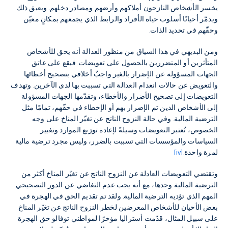
يخسر الأشخاص النازحون أملاكهم وأرضهم ومصادر دخلهم. ويعيق ذلك
ويدمّر أحيانًا أسلوب حياة الأفراد والرابط الذي يجمعهم بمكانٍ معيّن
وحقّهم في تحديد الذات.
ومن البديهي في هذا السياق من منظور العدالة أنه يحق للأشخاص
المتأثرين أو المتضررين بالحصول على تعويضات. فيقع على عاتق
الجهات المسؤولة عن الإضرار بالغير واجبٌ أخلاقي بتصحيح أخطائها
والتعويض عن حالات انعدام العدالة التي تسببت بها لدى الآخرين. وتهدف
التعويضات إلى تصحيح الأضرار والأخطاء، وتقدّمها الجهات المسؤولة
إلى الأشخاص الذين تم الإضرار بهم أو الإخطاء في حقّهم، تمامًا مثل
الترضية المالية. وفي حالة النزوح الناتج عن تغيّر المناخ على وجه
الخصوص، تُعتبر التعويضات وسيلةً لإعادة توزيع الموارد وتغيير
السياسات والمؤسسات التي تسببت بالضرر، وليس مجرد ترضية مالية
لمرة واحدة.
[iv]
وتقتضي التعويضات العادلة عن النزوح الناتج عن تغيّر المناخ أكثر من
الترضية المالية وحدها، مع أنه يجب عدم التغاضي عن الدور التصحيحي
المهم الذي تؤديه الترضية المالية. ولقد تم تقديم الحق في الهجرة في
بعض الأحيان للأشخاص المعرضين لخطر النزوح الناتج عن تغيّر المناخ.
على سبيل المثال، قدّمت أستراليا مؤخرًا لمواطني توفالو حق الهجرة