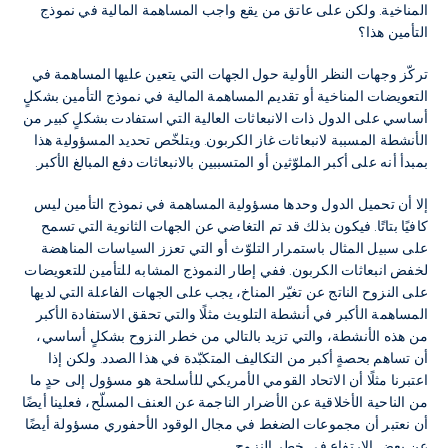
المناخية. ولكن على عاتق من يقع واجب المساهمة المالية في نموذج
التأمين هذا؟
تركّز وجهات النظر الأولية حول الجهات التي يتعين عليها المساهمة في
التعويضات المناخية أو تقديم المساهمة المالية في نموذج التأمين بشكلٍ
أساسي على الدول ذات الانبعاثات العالية التي استفادت بشكلٍ كبير من
الأنشطة المسببة لانبعاثات غاز الكربون. ويتلخّص تحديد المسؤولية هذا
بمبدأ أنه على أكبر الملوّثين أو المتسببين بالانبعاثات دفع المبالغ الأكبر.
إلا أن تحميل الدول وحدها مسؤولية المساهمة في نموذج التأمين ليس
كافيًا بتاتًا. فيكون بذلك قد تم التغاضي عن الجهات الثانوية التي تسمح
على سبيل المثال باستمرار التلوّث أو التي تعزز السياسات المناهضة
لخفض انبعاثات الكربون. ففي إطار النموذج المشابه للتأمين للتعويضات
على النزوح الناتج عن تغيّر المناخ، يجب على الجهات الفاعلة التي لديها
المساهمة الأكبر في أنشطة التلويث مثلًا والتي تحقق الاستفادة الأكبر
من هذه الأنشطة، والتي تزيد بالتالي من خطر النزوح بشكلٍ أساسي،
أن تساهم بحصةٍ أكبر من التكاليف المتكبّدة في هذا الصدد. ولكن إذا
اعتبرنا مثلًا أن الاتحاد القومي الأمريكي للأسلحة هو مسؤول إلى حدٍ ما
من الناحية الأخلاقية عن الأضرار الناجمة عن العنف المسلّح، فعلينا أيضًا
أن نعتبر أن مجموعات الضغط في مجال الوقود الأحفوري مسؤولة أيضًا
عن بعض الارتفاع في خطر النزوح.