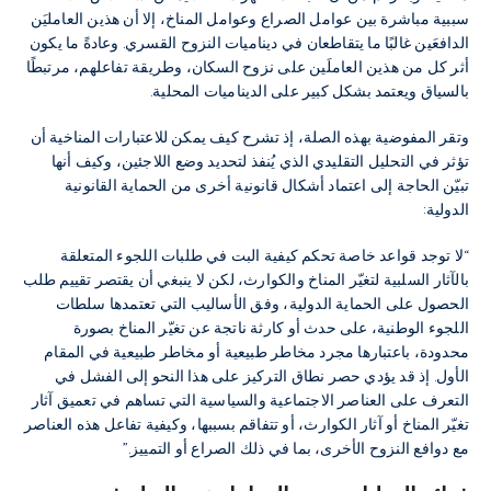
سببية مباشرة بين عوامل الصراع وعوامل المناخ، إلا أن هذين العامليَن
الدافعَين غالبًا ما يتقاطعان في ديناميات النزوح القسري. وعادةً ما يكون
أثر كل من هذين العاملَين على نزوح السكان، وطريقة تفاعلهم، مرتبطًا
بالسياق ويعتمد بشكل كبير على الديناميات المحلية.
وتقر المفوضية بهذه الصلة، إذ تشرح كيف يمكن للاعتبارات المناخية أن
تؤثر في التحليل التقليدي الذي يُنفذ لتحديد وضع اللاجئين، وكيف أنها
تبيّن الحاجة إلى اعتماد أشكال قانونية أخرى من الحماية القانونية
الدولية:
“لا توجد قواعد خاصة تحكم كيفية البت في طلبات اللجوء المتعلقة
بالآثار السلبية لتغيّر المناخ والكوارث، لكن لا ينبغي أن يقتصر تقييم طلب
الحصول على الحماية الدولية، وفق الأساليب التي تعتمدها سلطات
اللجوء الوطنية، على حدث أو كارثة ناتجة عن تغيّر المناخ بصورة
محدودة، باعتبارها مجرد مخاطر طبيعية أو مخاطر طبيعية في المقام
الأول. إذ قد يؤدي حصر نطاق التركيز على هذا النحو إلى الفشل في
التعرف على العناصر الاجتماعية والسياسية التي تساهم في تعميق آثار
تغيّر المناخ أو آثار الكوارث، أو تتفاقم بسببها، وكيفية تفاعل هذه العناصر
مع دوافع النزوح الأخرى، بما في ذلك الصراع أو التمييز.”