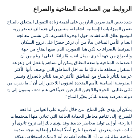
الروابط بين الصدمات المناخية والصراع
شدد بعض المناصرين البارزين على أهمية زيادة التمويل المتعلق بالمناخ
ضمن الميزانيات الإنسانية الشاملة، معتبرين أن هذه الزيادة ضرورية
لتوسيع نطاق المناقشات حول الهجرة القسرية، كي تشمل معالجة
انعدام الأمن المناخي بدلًا من أن تركز حصرًا على نزوح السكان
المرتبط بالصراعات. لكن هذا النموذج، الذي يضع المناخ من جهة
والصراع من جهة أخرى، يمثل انقسامًا زائفًا. فعلى الرغم من أن
الصدمات المناخية واسعة النطاق يمكن أن تساهم بالفعل في زعزعة
استقرار منطقة ما، غالبًا ما تتداخل المناطق التي توصف بأنها الأكثر
عرضة للتأثر بالمناخ مع المناطق الأكثر عرضة للتأثر بالصراع. وتشير
المفوضية السامية للأمم المتحدة لشؤون اللاجئين إلى أن “…ما يقرب من
ثلثي طالبي اللجوء واللاجئين النازحين حديثًا في عام 2022 ينتمون إلى 15
دولة معرضة بشدة للتأثر بتغيّر المناخ”.
يمكن أن يؤدي تغيّر المناخ، من خلال تأثيره على العوامل الدافعة
للصراع، إلى تفاقم مخاطر الحماية الحالية التي تعاني منها المجتمعات
النازحة، أو إلى توليد مخاطر جديدة. وقد يؤدي ذلك إلى نزوح ثانوي أو
ثالث، حيث يتعرض المجتمع النازح أصلًا لمخاطر إضافية نتيجة صدمة
مناخية. وبالرغم من أن الأبحاث أظهرت أنه لا يمكن استخلاص علاقة