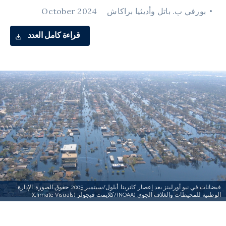
بورفي ب. باتل وأديثيا براكاش
October 2024
قراءة كامل العدد
فيضانات في نيو أورلينز بعد إعصار كاترينا. أيلول/سبتمبر 2005. حقوق الصورة: الإدارة
الوطنية للمحيطات والغلاف الجوي (NOAA)/كلايمت فيجولز (Climate Visuals)