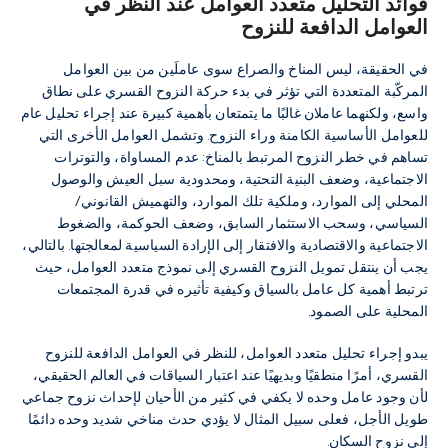
فوائد التحليل متعدد العوامل عند النظر في
العوامل الدافعة للنزوح
في الحقيقة، ليس المناخ والصراع سوى عاملَين من بين العوامل
المركّبة المتعددة التي تؤثر في بدء حركة النزوح القسري على نطاق
واسع، ولكنهما عاملان غالبًا ما يتمتعان بأهمية كبيرة عند إجراء تحليل عام
للعوامل الأساسية الكامنة وراء النزوح. وتشمل العوامل الأخرى التي
تساهم في خطر النزوح المرتبط بالمناخ: عدم المساواة، والتوترات
الاجتماعية، وضعف البنية التحتية، ومحدودية سبل العيش والوصول
المحلي إلى الموارد، وملكية تلك الموارد، والتهميش القانوني/
السياسي، وسحب الاستثمار السابق، وضعف الحوكمة، والضغوط
الاجتماعية والاقتصادية والافتقار إلى الإرادة السياسية لمعالجتها. بالتالي،
يجب أن ينتقل تمويل النزوح القسري إلى نموذج متعدد العوامل، حيث
ترتبط أهمية كل عامل بالسياق وكيفية تأثيره في قدرة المجتمعات
المحلية على الصمود.
يبدو إجراء تحليل متعدد العوامل، للنظر في العوامل الدافعة للنزوح
القسري، أمرًا منطقيًا وبديهيًا عند اعتبار السياقات في العالم الحقيقي،
لأن وجود عامل وحده لا يكفي في كثير من الأحيان لإحداث نزوح جماعي
طويل الأجل، فعلى سبيل المثال لا يؤدي حدث مناخي شديد وحده دائمًا
إلى نزوح السكان.