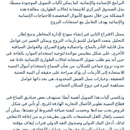
البرامج الإنسانية والإنمائية. كما يمكن لآليات التمويل الموجودة مسبقًا،
مثل الصندوق المركزي للاستجابة لحالات الطوارئ، معالجة هذه
المشكلة من خلال تجميع الأموال المخصصة للاحتياجات الإنسانية
والإنمائية بهدف التعامل مع استجابات النزوح.
يتمثل الاقتراح الثاني في إنشاء نموذج لإدارة المخاطر يدمج إطار
التحليل متعدد العوامل للتنبؤ بأزمات النزوح. ويمكن التعبير عن عوامل
مثل قابلية التأثر بالمناخ، واحتمالية وقوع الصراع، والعوامل السياقية
الأخرى، على شكل مقاييس موحّدة لتوجيه استخدام الموارد بكفاءة. في
حين أنه يتم طلب تمويل الاستجابة لحالات الطوارئ الإنسانية عادةً عند
حدوث نزوح جماعي للسكان، من شأن السماح باستخدام أموال التنمية
للاستجابة إلى الأزمات أن يؤكد صراحة على حقيقة أن البنية التحتية
الضعيفة، وخيارات سبل العيش المحدودة، هي بحد ذاتها عوامل
مساهمة كبيرة في نزوح السكان الجماعي.
وتكتسي آليات هذا التمويل أهمية أيضًا. تستهدف بعض صناديق المناخ في
قطاع التنمية تطوير الأعمال التجارية الهادفة للربح، أو تأتي في شكل
قروض يجب سدادها. وبحسب كيفية صياغة الشروط أو تنفيذها، يمكن أن
تتسبب بإثقال كاهل المجتمعات بالديون بطريقة تزيد من إعاقة الانتعاش.
لذلك، أدخل البنك الدولي وصندوق النقد الدولي فترات إيقاف مؤقتة
للديون إلى عمليات السداد وغيرها من عمليات الإعفاء في بعض هذه