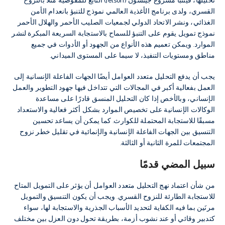
تحليلها، فيتنبأ مشروع جيتسون (Jetson) التابع للمفوضية مثلًا بالنزوح
القسري، ولدى برنامج الأغذية العالمي نموذج للتنبؤ بانعدام الأمن
الغذائي، ونشر الاتحاد الدولي لجمعيات الصليب الأحمر والهلال الأحمر
نموذج تمويل يقوم على التنبؤ للسماح بالاستجابة السريعة المبكرة لنشر
الموارد. ويمكن تعميم هذه الأنواع من الجهود أو الأدوات في جميع
مناطق ومستويات التنفيذ، لا سيما على المستوى الميداني.
يجب أن يدفع التحليل متعدد العوامل أيضًا الجهات الفاعلة الإنسانية إلى
العمل بفعالية أكبر في المجالات التي تتداخل فيها جهود التطوير والعمل
الإنساني، وبالأخص إذا كان التحليل المنسق قادرًا على مساعدة
الوكالات الإنسانية على تخصيص الموارد بشكل أكثر فعالية والاستعداد
مسبقًا للاستجابة المحتملة للكوارث. كما يمكن أن يساعد تحسين
التنسيق بين الجهات الفاعلة الإنسانية والإنمائية في تقليل خطر نزوح
المجتمعات للمرة الثانية أو الثالثة.
سبيل المضي قدمًا
من شأن اعتماد نهج التحليل متعدد العوامل أن يؤثر على التمويل المتاح
للاستجابة الطارئة للنزوح القسري. ويجب أن يكون التنسيق والتمويل
مرنَين بما فيه الكفاية لتحديد الأسباب الجذرية والاستجابة لها، سواء
كتدبير وقائي أو عند نشوب أزمة، بطريقة تحول دون العزل بين مختلف