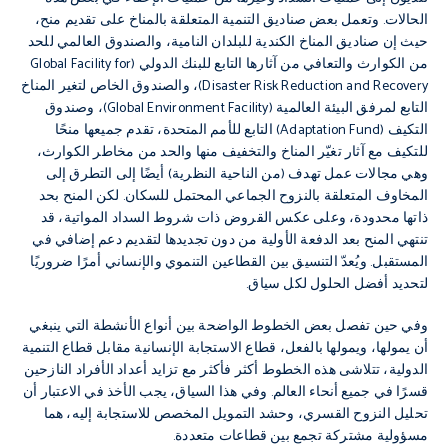
الحالات. وتعمل بعض صناديق التنمية المتعلقة بالمناخ على تقديم منح،
حيث إن صناديق المناخ الكندية للبلدان النامية، والصندوق العالمي للحد
من الكوارث والتعافي من آثارها التابع للبنك الدولي (Global Facility for
Disaster Risk Reduction and Recovery)، والصندوق الخاص لتغير المناخ
التابع لمرفق البيئة العالمية (Global Environment Facility)، وصندوق
التكيف (Adaptation Fund) التابع للأمم المتحدة، تقدم جميعها منحًا
للتكيف مع آثار تغيّر المناخ والتخفيف منها والحد من مخاطر الكوارث،
وهي مجالات عمل تهدف (من الناحية النظرية) أيضًا إلى التطرق إلى
المخاوف المتعلقة بالنزوح الجماعي المحتمل للسكان. لكن المنح بحد
ذاتها محدودة، وعلى عكس القروض ذات شروط السداد المواتية، قد
تنتهي المنح بعد الدفعة الأولية من دون تجديدها لتقديم دعم إضافي في
المستقبل. ويُعدّ التنسيق بين القطاعين التنموي والإنساني أمرًا ضروريًا
لتحديد أفضل الحلول لكل سياق.
وفي حين تفصل بعض الخطوط الواضحة بين أنواع الأنشطة التي ينبغي
أن يمولها، ويمولها بالفعل، قطاع الاستجابة الإنسانية مقابل قطاع التنمية
الدولية، تتلاشى هذه الخطوط أكثر فأكثر مع تزايد أعداد الأفراد النازحين
قسرًا في جميع أنحاء العالم. وفي هذا السياق، يجب الأخذ في الاعتبار أن
تحليل النزوح القسري، وحشد التمويل المخصص للاستجابة إليه، هما
مسؤولية مشتركة تجمع بين قطاعات متعددة.