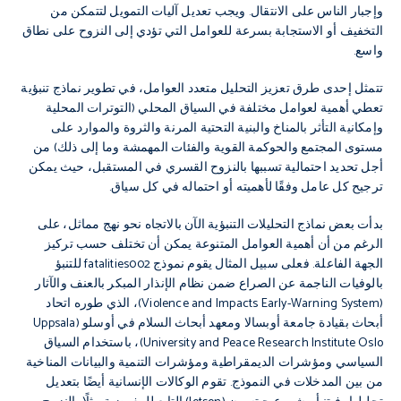
وإجبار الناس على الانتقال. ويجب تعديل آليات التمويل لتتمكن من
التخفيف أو الاستجابة بسرعة للعوامل التي تؤدي إلى النزوح على نطاق
واسع.
تتمثل إحدى طرق تعزيز التحليل متعدد العوامل، في تطوير نماذج تنبؤية
تعطي أهمية لعوامل مختلفة في السياق المحلي (التوترات المحلية
وإمكانية التأثر بالمناخ والبنية التحتية المرنة والثروة والموارد على
مستوى المجتمع والحوكمة القوية والفئات المهمشة وما إلى ذلك) من
أجل تحديد احتمالية تسببها بالنزوح القسري في المستقبل، حيث يمكن
ترجيح كل عامل وفقًا لأهميته أو احتماله في كل سياق.
بدأت بعض نماذج التحليلات التنبؤية الآن بالاتجاه نحو نهج مماثل، على
الرغم من أن أهمية العوامل المتنوعة يمكن أن تختلف حسب تركيز
الجهة الفاعلة. فعلى سبيل المثال يقوم نموذج fatalities002 للتنبؤ
بالوفيات الناجمة عن الصراع ضمن نظام الإنذار المبكر بالعنف والآثار
(Violence and Impacts Early-Warning System)، الذي طوره اتحاد
أبحاث بقيادة جامعة أوبسالا ومعهد أبحاث السلام في أوسلو (Uppsala
University and Peace Research Institute Oslo)، باستخدام السياق
السياسي ومؤشرات الديمقراطية ومؤشرات التنمية والبيانات المناخية
من بين المدخلات في النموذج. تقوم الوكالات الإنسانية أيضًا بتعديل