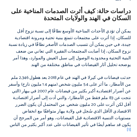
دراسات حالة: كيف أثرت الصدمات المناخية على
السكان في الهند والولايات المتحدة
يمكن أن تؤدي الأحداث المناخية الأوسع نطاقًا إلى نسبة نزوح أقل
للسكان، إذا أثرت على مجتمعات تتمتع ببنية تحتية ومرونة اقتصادية
جيدة، في حين يمكن أن تتسبب الصدمات الأصغر نطاقًا في زيادة نسبة
نزوح السكان، إذا أصابت المجتمعات الفقيرة التي تعاني من ضعف
البنية التحتية ومحدودية الوصول إلى سبل العيش والموارد، وهذا أمر
يوضحه تحليل آثار الفيضانات في مناطق مختلفة من الهند.
حدثت فيضانات في كيرلا في الهند في عام 2018 بعد هطول 2,346 ملم
من الأمطار، ما أثر على 5.4 مليون شخص (منهم 1.4 مليون نازح) وأسفر
عن أضرار اقتصادية أكبر بكثير من فيضانات عام 2007 في بيهار (التي
نتجت عن 83 ملم فقط من الأمطار)، والتي أدت إلى أضرار اقتصادية
أقل لكن أثرت على 20 مليون شخص. من المحتمل أن يكون الضرر
الاقتصادي الأقل الذي سُجل في ولاية بيهار متوافقًا مع انخفاض
مستويات التنمية الاقتصادية قبل الفيضانات، وهو أمر من المرجح أن
يكون قد ساهم أيضًا في تأثير الفيضانات على عدد أكبر بكثير من الناس.
[1]