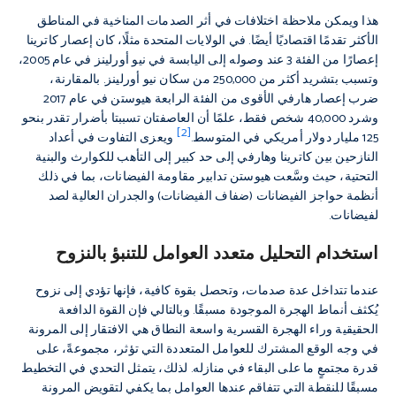
هذا ويمكن ملاحظة اختلافات في أثر الصدمات المناخية في المناطق
الأكثر تقدمًا اقتصاديًا أيضًا. في الولايات المتحدة مثلًا، كان إعصار كاترينا
إعصارًا من الفئة 3 عند وصوله إلى اليابسة في نيو أورلينز في عام 2005،
وتسبب بتشريد أكثر من 250,000 من سكان نيو أورلينز. بالمقارنة،
ضرب إعصار هارفي الأقوى من الفئة الرابعة هيوستن في عام 2017
وشرد 40,000 شخص فقط، علمًا أن العاصفتان تسببتا بأضرار تقدر بنحو
[2]
125 مليار دولار أمريكي في المتوسط.
ويعزى التفاوت في أعداد
النازحين بين كاترينا وهارفي إلى حد كبير إلى التأهب للكوارث والبنية
التحتية، حيث وسَّعت هيوستن تدابير مقاومة الفيضانات، بما في ذلك
أنظمة حواجز الفيضانات (ضفاف الفيضانات) والجدران العالية لصد
لفيضانات.
استخدام التحليل متعدد العوامل للتنبؤ بالنزوح
عندما تتداخل عدة صدمات، وتحصل بقوة كافية، فإنها تؤدي إلى نزوح
يُكثف أنماط الهجرة الموجودة مسبقًا. وبالتالي فإن القوة الدافعة
الحقيقية وراء الهجرة القسرية واسعة النطاق هي الافتقار إلى المرونة
في وجه الوقع المشترك للعوامل المتعددة التي تؤثر، مجموعةً، على
قدرة مجتمعٍ ما على البقاء في منازله. لذلك، يتمثل التحدي في التخطيط
مسبقًا للنقطة التي تتفاقم عندها العوامل بما يكفي لتقويض المرونة