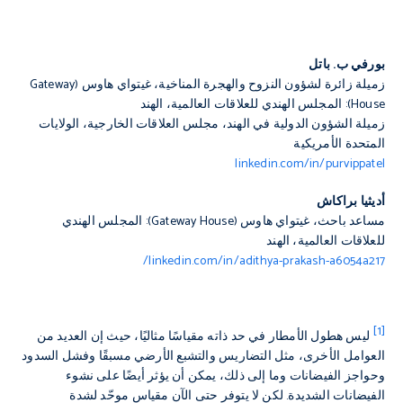
بورفي ب. باتل
زميلة زائرة لشؤون النزوح والهجرة المناخية، غيتواي هاوس (Gateway
House): المجلس الهندي للعلاقات العالمية، الهند
زميلة الشؤون الدولية في الهند، مجلس العلاقات الخارجية، الولايات
المتحدة الأمريكية
linkedin.com/in/purvippatel
أديثيا براكاش
مساعد باحث، غيتواي هاوس (Gateway House): المجلس الهندي
للعلاقات العالمية، الهند
linkedin.com/in/adithya-prakash-a6054a217/
[1]
ليس هطول الأمطار في حد ذاته مقياسًا مثاليًا، حيث إن العديد من
العوامل الأخرى، مثل التضاريس والتشبع الأرضي مسبقًا وفشل السدود
وحواجز الفيضانات وما إلى ذلك، يمكن أن يؤثر أيضًا على نشوء
الفيضانات الشديدة. لكن لا يتوفر حتى الآن مقياس موحّد لشدة