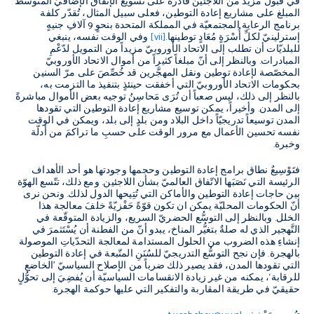
في قبول مزيد من اللاجئين قادرةً على تسويغ الإنفاق الإضافيّ المتوسّط
المبلغ على مشاريع إعادة التوطين، فعلى سبيل المثال، تُقدّر كلفة
برنامج الرعاية المجتمعيّة في المملكة المتحدة بنحوٍ
9
آلافِ جنيهٍ
إسترلينيّ لكلِّ أُسْرَةٍ مُعَادٍ توطينها
.
[vii]
وفي الوقت نفسه، ينبغي
للبلديّات أن تطلب إلى الاتحاد الأوروبيّ مزيداً من التمويل لدّعْمِ
المبادرات
.
وبالنظر إلى أنّ مبلغاً كثيراً من أموال الاتحاد الأوروبيّ
المخصّصة لإعادة توطين ونقل المهجَّرين قد خُصِّصَ على مرّ السنين
بحكومات الاتحاد الأوروبيّ التي أخفقت حينئذٍ بتنفيذ ما التزمت به،
بالنظر إلى ذلك، ليس صعباً أن تُرَى مَحاسِنُ توجيه بعض الأموال مباشرةً
إلى المدن
.
وأخيراً، يمكن توسيع مشاريع إعادة التوطين التي تقودها
المدن توسيعاً تدريجيّاً داخل البلاد ومن بلدٍ إلى بلد، ويمكن في الوقت
نفسه تحسين الأعمال مع مرور الوقت على حسبِ ما تراكمَ من أدلّة
وخبرة
.
فتَوْسِيعٌ نطاق برامج إعادة التوطين وحجمها وجودتها هو أحد الأهداف
الرئيسة التي نَصَبَها الاتّفاق العالميّ بشأن اللاجئين
.
ومع ذلك، تتّسع الهوّة
بين حاجات إعادة التوطين والأماكن التي تُتِيحها الدول لذلك
.
ونحن نرى
أنّ الحكومات المحليّة يمكن ان تكون قوّةً حَفْزيّةً خلفَ معالجة هذا
الخلل
.
وبالنظر إلى التوسُّع الحضريّ السريع، والزيادة المتوقّعة في
التَّهجير الذي له صلةٌ بتغيُّر المناخ، يبدو أنّ من الفطنة أن يُسْتَثمرَ في
إنشاءِ هذه الضروب من الحلول المستدامة لمعالجة التحدّياتِ الموصولة
بالهجرة
.
فإن نجح التوسُّع التدريجيّ للسُنَنِ المتّبعة في إعادة التوطين
التي تقودها المدن، فقد يصير ذلك ضرباً من الإصلاح السياسيّ
’
الخاضع
للرقابة
‘
، يمكنه من غير زيادة الانقسامات السياسيّة أن يُفضِيَ إلى تحوُّلٍ
حقيقيّ في طريقة المقاربة والتفكير التي عليها حوكمة الهجرة
.