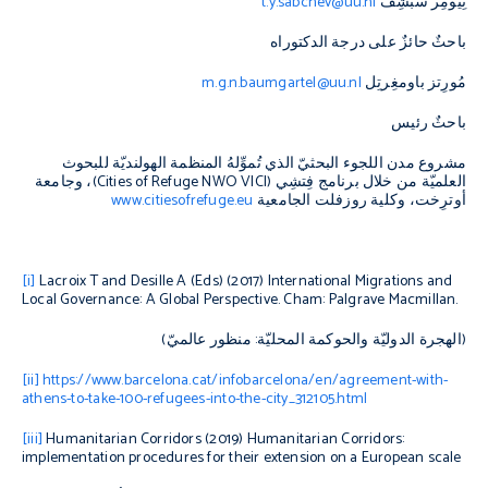
تِيُومِر سَبْشِف
t.y.sabchev@uu.nl
باحثٌ حائزٌ على درجة الدكتوراه
مُورِتز باومغِرتِل
m.g.n.baumgartel@uu.nl
باحثٌ رئيس
مشروع مدن اللجوء البحثيّ الذي تُموِّلهُ المنظمة الهولنديّة للبحوث
العلميّة من خلال برنامج فِتشِي
(
Cities of Refuge NWO VICI
)
، وجامعة
أوترِخت، وكلية روزفلت الجامعية
www.citiesofrefuge.eu
[i]
Lacroix T and Desille A (Eds) (2017)
International Migrations and
Local Governance: A Global Perspective
. Cham: Palgrave Macmillan
.
(الهجرة الدوليّة والحوكمة المحليّة: منظور عالميّ)
[ii]
https://www.barcelona.cat/infobarcelona/en/agreement-with-
athens-to-take-100-refugees-into-the-city_312105.html
[iii]
Humanitarian Corridors (2019)
Humanitarian Corridors:
implementation procedures for their extension on a European scale