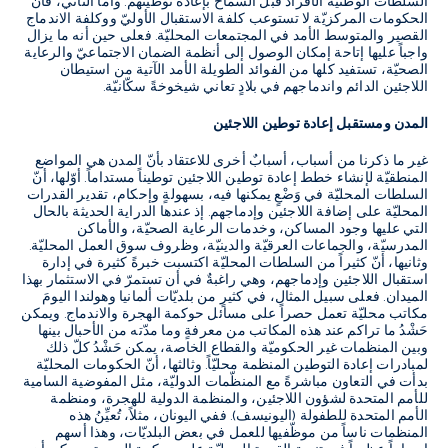
السلطات الوطنيّة الأفرادَ قبل السماح بإعادة توطينهم
.
وأمّا الثاني، فأنّ
الحكومات المركزيّة لا تستوعب كلفة الاستقبال الأوليّ ووكلفة الاندماج
القصير والمتوسط الأمد في المجتمعات المحليّة
.
فعلى حين أنه ما يزال
واجباً عليها إتاحة إمكان الوصول إلى أنظمة الضمان الاجتماعيّ والرعاية
الصحيّة، تستفيد كلها من الفوائد الطويلة الأمد الآتية من استيطان
اللاجئين الدائم واندماجهم في بلادٍ تعاني شيخوخةً سكّانيّة
.
المدن ومستقبل إعادة توطين اللاجئين
غير ما ذكرنا من أسباب، أسبابٌ أخرى للاعتقاد بأنّ المدن هي المواضع
المنطقيّة لإنشاء خطط إعادة توطين اللاجئين توطيناً مستداماً. أوّلها، أنّ
السلطات المحليّة في وَضْعٍ يمكنها فيه، بسهولةٍ وإحكام، تقدير القدرات
المحليّة على إضافة اللاجئين وإدماجهم. إذ عندها الدراية الحديثة بالحال
التي عليها وجود المساكن، وخدمات الرعاية الصحيّة، والأماكن
المدرسيّة، والجماعات العرقيّة والدينيّة، وظروف سوق العمل المحليّة.
وثانيها، أنّ كثيراً من السلطات المحليّة اكتسبت خبرةً كثيرة في إدارة
استقبال اللاجئين وإدماجهم، وهي راغبةٌ في أن تستمرّ في الاستثمار بهذا
الميدان. فعلى سبيل المثال، في كثيرٍ من بلديّات ألمانيا وهولندا اليومَ
مكاتب محليّة تعمل حصراً على مسائل حوكمة الهجرة والاندماج. ويمكن
حَشْدُ ما تراكم عند هذه المكاتب من معرفةٍ وما مدّته من الأحبال بينها
وبين المنظمات غير الحكوميّة والقطاع الخاصة، يمكن حَشْدُ كلّ ذلك
لمبادرات إعادة التوطين المنظمة محليّاً. وثالثها، أنّ الحكومات المحليّة
بدأت في التعاون مباشرةً مع المنظّمات الدوليّة، مثل المفوضية السامية
للأمم المتحدة لشؤون اللاجئين، والمنظمة الدولية للهجرة، ومنظمة
الأمم المتحدة للطفولة (اليونيسف). ففي اليونان، مثلاً، تُعيِّنُ هذه
المنظمات ناساً من موظّفيها للعمل في بعض البلديّات، وهذا أسهم