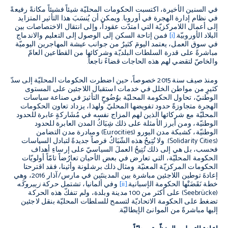
في السنين الأخيرة، اكتسب
ت
الحكومات المحليّة شيئاً فشيئاً مكانةً رفيعةً
في نظام إدارة الهجرة في أوروبا
.
ويمكن أن يُنسَبَ هذا التأثير المتزايد
إلى أعمال اللامركزيّة التي امتدّت عقوداً، وإلى انتقال الاختصاصات بين
البلاد الأوروبيّة
.
[i]
فمن إتاحة السكن إلى الوصول إلى التعليم والاندماج
في سوق العمل، يعتمد اليومَ كثيرٌ من جوانب عيشة المهاجرين اليوميّة
مباشرةً على قدرة السلطات البلديّة وشركائها من القطاعين العامّ
والخاصّ لتقضي لهم هذه الحاجات قضاءً ناجعاً
.
ومنذ صيف سنة
2015
خصوصاً، حين اضطرت الحكومات المحليّة إلى سدّ
كثيرٍ من مواطن الخلل في خدمات استقبال اللاجئين على المستوى
الوطنيّ، تحاول الحكومة المحليّة بوُضُوحٍ التأثيرَ في صناعة سياسات
الهجرة متجاوزةً حدود تفويضها المحليّ
.
ولهذا، يزداد تعاون الحكومات
المحليّة مع شركائها الذين لهم المزاج نفسه في مُشَاركةٍ عابرة للحدود
الوطنيّة، ومن أبرز الأمثلة على ذلك شِبَاكُ المدن العابرة للحدود
الوطنيّة، كشبكة مدن اليورو
(
Eurocities
)
ومبادرة مدن التضامن
(
Solidarity Cities
).
ولا تُتِيحُ هذه الشّبَاكُ فرصاً جديدةً لتبادل السياسات
فحسب، بل هي إلى ذلك
تُتِيحُ العملَ السياسيّ على إرساءِ أهداف
الحكومة المحليّة، التي تعارض في بعض الأحيان تعارُضاً تامّاً أولويّات
الحكومات المركزيّة المعنيّة
.
ومثال ذلك برشلونة وأثينا، فقد اقترحتا
إعادةَ توطين اللاجئين مباشرة بين المدينتَين في مارس
/
آذار
2016
، وهي
خطة نَقَضَتْها الحكومة الإسبانية
.
[ii]
وفي ألمانيا، تشتمل حركة
زيبروكَه
(
Seebrücke
)
على أكثر من
100
مدينة وبلدة، ولم تنفكّ هذه الحركة
تضغط على الحكومة الاتحاديّة لتسمح للسلطات المحليّة بنقل لاجئين
إليها مباشرةً من الموانئ الإيطاليّة
.