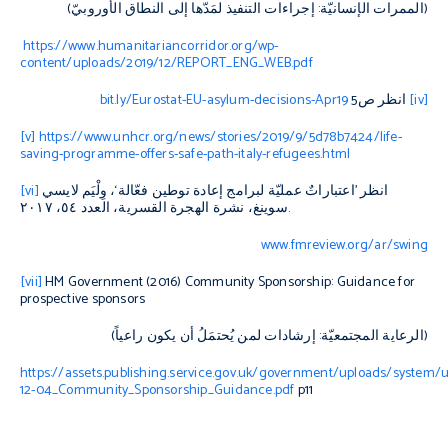
(
الممرات الإنسانيّة
:
إجراءات التنفيذ لمَدّها إلى
النطاق الأوروبيّ
)
https://www.humanitariancorridor.org/wp-
content/uploads/2019/12/REPORT_ENG_WEB.pdf
[iv]
انظر ص
5
bit.ly/Eurostat-EU-asylum-decisions-Apr19
[v]
https://www.unhcr.org/news/stories/2019/9/5d78b7424/life-
saving-programme-offers-safe-path-italy-refugees.html
انظر ’اعتباراتٌ عمليّة لبرامج إعادة توطين فعّالة‘، وِلْيَم لايسي
[vi]
.
سوينغ، نشرة الهجرة القسرية، العدد ٥٤، ٢٠١٧
www.fmreview.org/ar/swing
[vii]
HM Government (2016)
Community Sponsorship: Guidance for
prospective sponsors
(
الرعاية المجتمعيّة
:
إرشادات لمن يُحتمَلُ أن يكون راعياً
)
https://assets.publishing.service.gov.uk/government/uploads/system/
12-04_Community_Sponsorship_Guidance.pdf
p11