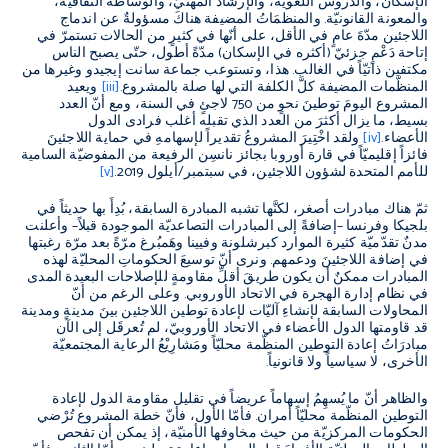
الإسكان، والدروس اللغويّة، والإرشاد المهنيّ، والوساطة الثقافيّة،
والمعونة القانونيّة. والمنظمَاتُ المضيفة هناكَ مسؤولةٌ عن اندماج
اللاجئين مدّةَ عامٍ في الأقل، على أنّها في كثيرٍ من الحالات تستمرّ في
إتاحة دَعْمٍ جزئيّ (أكثره في الإسكان) مدّةً أطول، حتّى يصبح الناس
مكتفين ذاتيّاً في الغالب. هذا، وتستوعب جماعة سانت إيجيدو وغيرها من
المنظّمات المضيفة كلَّ الكلفة التي لها صلة بالمشروع.
[iii]
ويعيد
المشروع اليومَ توطينَ نحوٍ من 750 لاجئٍ في السنة، ومع أنّ العدد
بسيط، ما يزال أكثرَ من العدد الذي تقبله أغلب فرادى الدول
الأعضاء.
[iv]
ولقد اخْتِيرَ المشروعُ تقديراً لإسهامهِ في حماية اللاجئينَ
فائزاً إقليميّاً في قارة أوروبا بجائز نانسِن الرفيعة من المفوضيّة السامية
للأمم المتحدة لشؤون اللاجئين، في سبتمبر/أيلول 2019.
[v]
ثمّ هناك مبادرات أصغر، لكنَّها تشبه المبادرة السابقة، بُدِأَ بها حديثاً في
بلجيكا وفرنسا
–
إضافةً إلى المبادرات التصاعديّة الموجودة قبلاً
–
وأعلنت
مدنٌ تقدّميّة كثيرة الموارد كبرشلونة وفيينا وهَمبُرغ مرّةً بعد مرّة رغبتها
في إضافة اللاجئينَ ودعمهم
.
ونرى أنّ توسيعَ الحكوماتِ المحليّة لهذه
المبادرات ممكنٌ أن يكون طريقَ أقلِّ مقاومةٍ للإصلاحات
البعيدة المدى
في نظام إدارة الهجرة في الاتحاد الأوروبي
.
وعلى الرغم من أنّ
المحاولات السابقة لإنشاءِ آليّات لإعادة توطين اللاجئين بينَ مدينةٍ ومدينة
قد قاومتها الدول الأعضاء في الاتحاد الأوروبيّ، لم تُعرقَل إلى الآن
مبادرَاتُ إعادة التوطين المنظّمة محليّاً ومَشارِيْعُ الرعاية المجتمعيّة
الأخرى، لا سياسياً ولا قانونياً
.
والظاهر أنّ ما يُسهِمُ إسهاماً عريضاً في تقليل مقاومة الدول لإعادة
التوطين المنظّمة محليّاً أمران
.
فأمّا الأول، فأنّ خطة المشروع تُرْضي
الحكومات المركزيّة من حيث مخاوفها الأمنيّة، إذ يمكن أن تفحص