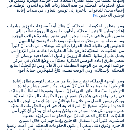
إسهاماً عظيماً في تنمية القدرة المحليّة على حوكمة الهجرة. ويمكن أن
تنتفعَ الحكومات المحليّة من هذه المشاركات العابرة للحدود الوطنيّة في
إعطاءِ معنىً للدعوات الأخيرة إلى توسيع التعاون في ميدات إعادة
توطين اللاجئين.
[vi]
ومن منظور الحكومات المحليّة، أنّ هناكَ أيضاً مسوّغات لتعزيز مبادرات
إعادة توطين الاجئين المحليّة
.
وأظهرت المدن الأوروبيّة تطلُّعها إلى
تحسين تأثيرها في حوكمة الهجرة
.
فهي تختبر مباشرةً عواقب الهجرة
وما له صلة بها من تحدّيات سياسيّة، ومع ذلك لا يفسح لها السبيل
للجلوس إلى طاولة اتّخاذ القرارات الهامّة
.
ويضاف إلى ذلك، أنّ كثيراً
من الحكومات المحليّة تُعارِضُ علناً المقاربات القائمة على الرّدع التي
يعمل على إرسائها الاتّحاد الأوروبيّ والدول الأعضاء فيه
.
ويمكن أن
تفضي طرق إعادة التوطين المُدَارةُ محليّاً إلى وَضْعَ المُدُنِ في مركز
حوكمة الهجرة، من الوجهة التنظيميّة في الأقلّ، ومن ثمّ تُتَجنّبُ النتائج
المحليّة الإشكاليّة، وفي الوقت نفسه، يُتَاحُ للمُهَجَّرين حمايةٌ أقوى
.
ومن الوجهة العمليّة، نقترح مقاربةً من مرحلتَين لتوسيع نطاق إعادة
التوطين المنظّمة محليّاً
.
قبل كلّ شيء، يمكن تنفيذ مشاريع إعادة
التوطين الضيّقة النطاق، التي تُموِّلُ نفسها، وتقودها السلطات المحليّة،
في وقتٍ واحدٍ، في عِدّة بلادٍ بتفويضٍ من الحكومات الوطنيّة المعنيّة
.
ويمكن تيسير العمل من خلال ما هو قائمٌ من شِبَاكِ مدن الهجرة العابرة
للحدود الوطنيّة
.
صحيحٌ أنّ المرءَ قد يشكُّ في قدرة الحكومات المحليّة
على تمويل مثل هذه المبادرات، ولكنْ ينبغي له أن يتذكّر أنّ كثيراً من
البلديّات
–
لمّا كان الدعم الماليّ من الحكومة المركزيّة معدوماً
–
استثمرت كثيراً في استقبال اللاجئين وإدماجهم في خلال السنين
الأخيرة
.
وفوق ذلك، ينبغي أن تكون الحكومات المحليّة التي أعلت رغبتها