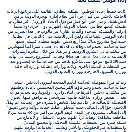
إعادة التوطين المنظّمة محليّاً
كانت خطَطُ إعادة التوطين،
الضيّقة النطاق، القائمة على برنامج الرعاية
الخاصّة للاجئين في كندا، جزءاً من نظام إدارة الهجرة الدوليّة لزمنٍ
ليس بقليل
.
وعلى حين اتّبع كثيرٌ من دول الاتحاد الأوروبيّ أكثر مقارباتٍ
تقييديّة اتّبعتها قطّ في الحماية الدوليّة، أظهرت دول أخرى
(
ولا سيّما
إيرلندا والمملكة المتحدة وألمانيا
)
تقارباً غيرَ مألوفٍ في هذا الضرب من
إعادة التوطين التّصاعُديّة
.
ولكن أبرز الأمثلة على ذلك هي في إيطاليا،
حيث يُتِيحُ مشروعٌ هناكَ منذ أربع سنين، تقوده منظمة كنسيّة اسمها
جماعة سانت إيجيدو
(
Community of Sant’Egidio
)
، ممراً آمناً للمهجَّرين
من مخيّماتٍ في الشرق الأوسط وأفريقيا، من خلال مبادرة الممرات
الإنسانيّة
(
Humanitarian Corridors
).
وقد بدأ المشروع رسمياً في نهاية
سنة
2015
مع التوقيع على مُذكّرةِ تفاهمٍ بين جماعة سانت إيجيدو وعددٍ
من المنظمات الدينيّة الأخرى وثلاث وزارات إيطاليّة
:
وزارة الداخليّة
ووزارة الشؤون الخارجيّة ووزارة التعاون الدولي
.
وبدعمٍ من المفوضيّة السامية للأمم المتحدة لشؤون اللاجئين، عيّنت
جماعة سانت إيجيدو وشركاؤها المُرشّحينَ المحتملين لإعادة توطينهم
من مخيّمَاتِ لاجئينَ، أكثرها في لبنان والأردن وإثيوبيا. وما يحدث هو أنّه
بعد أن تفحص وزارة الداخليّة قائمة المرشّحين ثم توافق عليها، تُصدِرُ
القنصليّة الإيطاليّة في كل بلدٍ لكلِّ شخصٍ تأشيرةَ دخولٍ إنسانيّة. ثم يُنقَلُ
اللاجئون جوّاً إلى إيطاليا، حيث يُسجّلون طلبَ حماية دوليّة. وحين يَصِلُونَ
إلى إيطاليا، ينتشرون في المدن (وهم اليوم في أكثر من 90 مدينة في 18
مقاطعة مختلفة)، وهناكَ تَرِدُ عليهم معونة الاستقبال والاندماج من
شبكةٍ كبيرة من الجمعيّات الكنسيّة المحليّة، والمجتمع المدنيّ،
والمنظمات غير الحكوميّة، والأُسَر. وتشتمل الخدمات الواردة عليهم