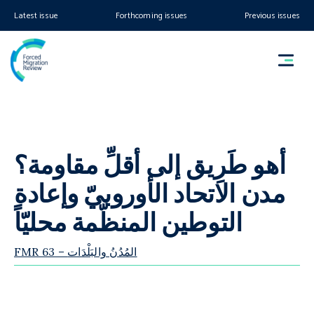
Latest issue
Forthcoming issues
Previous issues
أهو طَرِيق إلى أقلِّ مقاومة؟
مدن الاتحاد الأوروبيّ وإعادة
التوطين المنظّمة محليّاً
FMR 63 – المُدُنُ والبَلْدَات