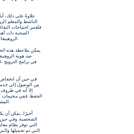
علاوةً على ذلك، أ
الصحية ذات أهمي
الروهينغا من التضامن إلى العداء، يمكن النظر إلى تحديد الهوية الذاتية وتعزيز الهوية الجماعية للروهينغا على أنها تتعارض مع مصالح مجموعتهم.
يمكن ملاحظة هذه الحس
ضد هوية الروهينغا
في حين أن انخفاض مس
من الوصول إلى خدمات
إلا أنه في ظروف 
الحفظ. ففي مخيمات كوك
المشاركين في أعمال الحفظ أخْذ احتياطاتٍ إضافيةٍ في حال اشتباه أفراد المجتمع الآخرين في أن لديهم دوافع خفية لطلب هذه المعلومات.
أخيرًا، يمكن أن ي
الشخصية. وفي حين ي
التي تم تحميلها والت