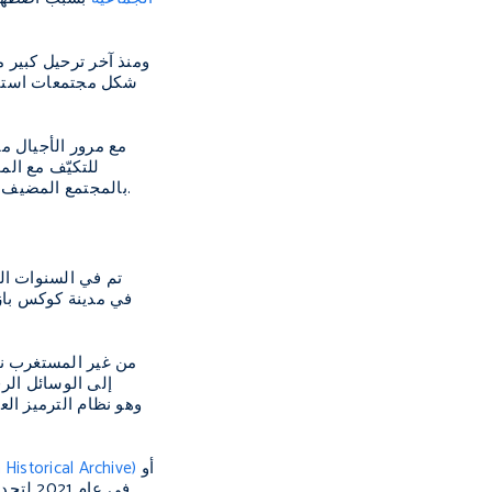
شكل مجتمعات استقرّت
مع مرور الأجيال من
للتكيّف مع الم
بالمجتمع المضيف. كما هناك خسارة أقلّ وضوحًا في الذاكرة الثقافية، وتحديدًا الوعي التاريخي المجتمعي بجذور الروهينغا في موطن أجدادهم في أراكان.
من غير المستغرب نظر
إلى الوسائل الرق
أو
الأرشيف التاريخي للروهينغا ( Archive