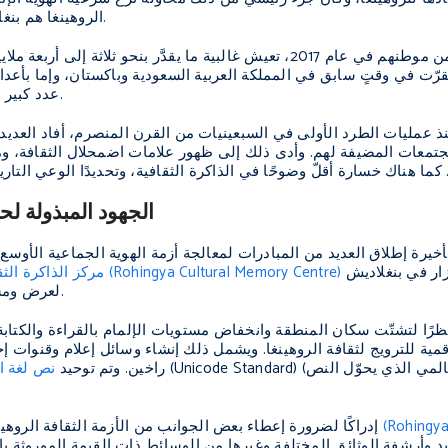
.
الروهينغا هم بنغ
ومنذ آخر ترحيل كبير من موطنهم في عام 2017، تعيش غالبية ما يقدَّ
 في وقتٍ سابق في المملكة العربية السعودية وباكستان، وإما بأعداد كب
عدد كبير من الروهينغا النازحين عديمي الجنسية ومن دون وثائق قانونية.
ذ عمليات الطرد الأولى في السبعينيات من القرن المنصرم، أفاد العديد 
جتمعات المضيفة لهم. وأدى ذلك إلى ظهور علامات اضمحلال الثقافة، ومنه
الجهود المبذولة لح
في مدينة كوكس بازار في بنغلاديش
مركز الذاكرة الثقافية للروهينغا (Rohingya Cultural Memory Centre)
لعرض ومشاركة جوانب من أصول وتقاليد الروهينغا مع المجتمع المحيط.
ًا لتشتّت سكان المنطقة وانخفاض مستويات الإلمام بالقراءة والكتابة و
مية للترويج لثقافة الروهينغا. ويشمل ذلك إنشاء وسائل إعلام وقنوات إخبار
راخين. وتم توحيد
نص لغة ال
Rohingya Historical)
إدراكًا لضرورة إعطاء بعض الجوانب من الأزمة الثقافة الروهين