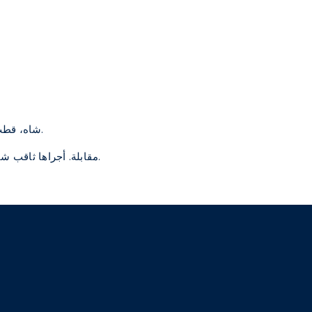
شاه، قطب. مقابلة. أجراها ثاقب شيخ. 26 كانون الأول/ديسمبر 2023.
جيليلاند، آن. (Gilliland, Anne) مقابلة. أجراها ثاقب شيخ. 1 كانون الثاني/يناير 2024.