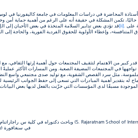
حاليًا، تكمن المشكلة في حقيقة أنه على الرغم من أهمية حماية أمن وخ
. فتنطوي المهمة على
[ii]
قد تؤدي بعض تدابير السلامة المتخذة في بعض الأحيان إلى الإ
ق المتنافسة»، وإعطاء الأولوية للحقوق الفردية الفورية، والحاجة إلى 
تواجهها في المجتمعات المضيفة الصعبة. ومن المسارات الأكثر عمليةً التر
الملموسة، مثل سرد القصص الشفوية، مع توليد صدى مجتمعي واسع النطاق
اح له بتقدير أهمية المبادرات التي تسعى إلى حفظ الجوانب الرئيسية ل
الموجودة مسبقًا لدى المؤسسات التي خزّنت بالفعل لديها بعض البيانات ال
جامعة نانيانغ التكنولوجية (Nanyang Technological University) في سنغافورة