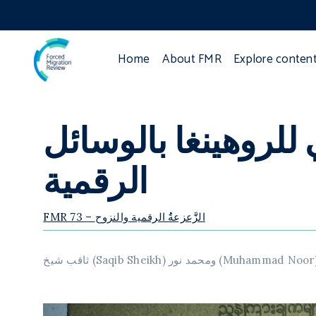
Home
About FMR
Explore conten
 للروهينغا بالوسائل
الرقمية
FMR 73 – الزََّعزعةُُ الرقمية والنزوح
اقب شيخ (Saqib Sheikh) ومحمد نور (Muhammad Noor)