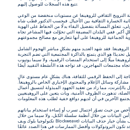
تتبع هذه السجلات للوصول إليهم.
طة الترويج الثقافي للروهينغا عن مستويات منخفضة من الوعي
فية بين الأجيال. فبحسب الدكتور قطب شاه (Qutub Shah) الناشط والمعلم الروهينغي الذي يقود مشروع
لى، تتعلق المسألة بتفضيل البقاء بدلًا من الحفاظ على الهوية
 أكبر. ففي البلدان المضيفة التي تحوّلت فيها المشاعر تجاه
الروهينغا. فقد شهد العديد منهم بشكلٍ مباشر الهجوم الشامل
ل تحديدًا هو الذي يتمتع بالذاكرة المجتمعية التي تضم التجربة
إلى استخدام المنصات الرقمية، ولا سيما يوتيوب (YouTube)، في برامج الترويج
حاجة إلى الحفظ الرقمي للثقافة، هناك بشكلٍ عام مستوى عالٍ
اركة وسائل الإعلام والمحتوى الإخباري الخاص بالروهينغا.
بالإنترنت، مما زاد من تعقيد الجهود المبذولة لتنسيق أعمال
لصلة، تدهورت الظروف الأمنية، وبات يتعين على الروهينغيين
الأخص من حيث تصوّر احتمال تسرب أو إساءة استخدام بياناتهم
ن البيانات من خلال أنظمة سلسلة الكتل، ولا سيما من خلال
تكنولوجيا بلوك ويف Blockweave) التي توفر نظام معاملات لامركزي أكثر ثباتًا لمشاركة البيانات بين معدنيها، تبقى هناك مخاوف بشأن خيار حذف البيانات
د تكون البروتوكولات وأفضل الممارسات في هذا الصدد عائقًا