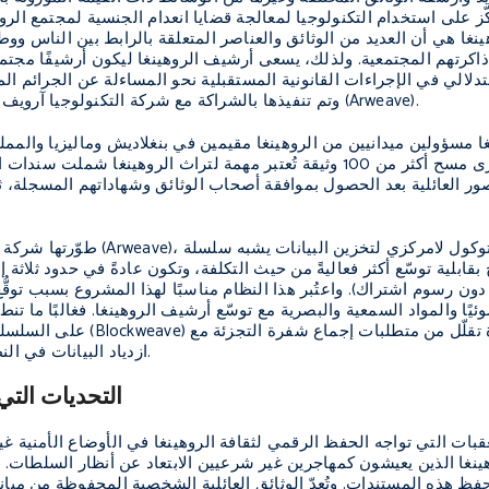
نغا هي أن العديد من الوثائق والعناصر المتعلقة بالرابط بين الناس وو
رتهم المجتمعية. ولذلك، يسعى أرشيف الروهينغا ليكون أرشيفًا مجتمعيًا
تدلالي في الإجراءات القانونية المستقبلية نحو المساءلة عن الجرائم ا
محفزة قدمتها مؤسسة رودنبيري (Roddenberry Foundation) وتم تنفيذها بالشراكة مع شركة التكنولوجيا آرويف (Arweave).
 مسؤولين ميدانيين من الروهينغا مقيمين في بنغلاديش وماليزيا والممل
المرحلة التجريبية، جرى مسح أكثر من 100 وثيقة تُعتبر مهمة لتراث ا
صور العائلية بعد الحصول بموافقة أصحاب الوثائق وشهاداتهم المسجلة،
ون رسوم اشتراك). واعتُبر هذا النظام مناسبًا لهذا المشروع بسبب توقُّع
ًا والمواد السمعية والبصرية مع توسّع أرشيف الروهينغا. فغالبًا ما ت
على السلسلة، وبالأخص لأحج
ازدياد البيانات في النظام، مما يخفف تكاليف التخزين الإجمالية على المدى الطويل.
التحديات الت
قبات التي تواجه الحفظ الرقمي لثقافة الروهينغا في الأوضاع الأمنية غ
هينغا الذين يعيشون كمهاجرين غير شرعيين الابتعاد عن أنظار السلطات
ظ هذه المستندات. وتُعدّ الوثائق العائلية الشخصية المحفوظة من ميان