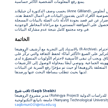
يمنع رفع المعلومات الشخصية الأكثر حساسية.
بحسب وصف الدكتورة آن جيليلاند (Anne Gilliland)، الأستاذة المحاضرة في دراسات المعلومات في جامعة كاليفورنيا في لوس أنجلوس (UCLA) والاستشارية
صوصية الأفراد الذين يقدمون البيانات في أعمال الحفظ هذه،
ضرار عن غير قصد بجودة الأدلّة ذات الصلة بالبيانات المسجلة
الحصول على الموافقة المستنيرة مع مراعاة المخاطر الوجودية
في وجه مجتمع كامل نتيجة عدم مشاركة البيانات.
الخاتمة
بالاستناد إلى التجربة مع أرشيف الروهينغا (R-Archive)، يتبيّن أنه يجب إيلاء قدر كبير من الاهتمام لتثقيف المجتمعات حول أهمية إرثها الثقافي، مع احترام
كيز على الصيغ «الأكثر أمانًا» لحفظ الثقافة والتي تركّز على
. ويجب أن تبقى الأسبقية لاحترام الأولويات المتصوّرة لدى
هويته الجماعية. ونوصي أيضًا بمحاولة الوصول إلى الأرشيفات
متعلقة بالروهينغا أو حيث تم مؤخرًا رفع السرية عن البيانات
لديها بحيث تتطلب ببساطة البحث عنها ورصدها.
ثاقب شيخ (Saqib Sheikh)
مدير مشروع الروهينغا (Rohingya Project) وباحث دكتوراه في كلية س. راجاراتنام للدراسات الدولية (S. Rajaratnam School of International Studies) في
saqibmun001@ntu.edu.sg