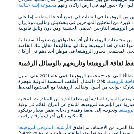
اليون ولا جذور لهم في أرض أراكان وأنهم
مجموعة إثنية خيالية
ر بنحو ثلاثة إلى أربعة ملايين من الروهينغا في الشتات في جميع أنحاء المنطقة، إما على
يرة من اللاجئين المهاجرين في بنغلاديش وماليزيا. ولا يزال
من مجتمعات الروهينغا أن أفرادها يواجهون ضغوطًا استيعابيةً
ا فقدان لغة الروهينغا وعاداتها وتقاليدها مقابل تلك الخاصة
فظ ثقافة الروهينغا وتاريخهم بالوسائل الرقمية
تم في السنوات الأخيرة إطلاق العديد من المبادرات لمعالجة أزمة الهوية الجماعية الأوسع نطاقًا التي تجتاح مجتمع الروهينغا. ففي عام 2021 على سبيل
المثال، أطلقت المنظمة الدولية للهجرة (IOM)
نقص الموارد المادية أن يتطلع العديد من المبادرات المحلية
ية عبر الإنترنت للروهينغا للإبلاغ عن النزاع القائم في ولاية
روهينغا
وتحويله إلى صيغة رقمية وإدخاله ضمن معيار يونيكود (Unicode Standard) (وهو نظام الترميز العالمي الذي يحوّل النص
المكتوب إلى أحرف وأرقام رقمية).
غا المزيد من الاهتمام، تم إطلاق
R-Archive في عام 2021 لتحديد وأرشفة الوثائق المختلفة وغيرها من الوسائط ذات القيمة الموروثة بالنسبة لشعب الروهينغا. وقد أطلقته منظمة مشروع