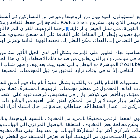
بلغ المسؤولون الميدانيون من الروهينغا وغيرهم من المشاركين في أنش
بالحاجة إلى حفظ الثقافة وإمكانية الخسارة الثقا
.فتُعتبر احتياجات البقاء الفورية، مثل سبل العيش والرعاية
[i]
ترجمة الروهينغا للقرآن للمرة الأو
ةٍ قصوى. ويُنظر إلى الحفاظ على الثقافة على أنه مسعىً «نخبوي» بشكلٍ
اسية تجاه الظهور على الإنترنت بشكلٍ أكبر لدى الجيل الأكبر سنًا من 
 في ميانمار، ولا يزالون يعانون من صدمة ذلك الاضطهاد. إلا أن هذا الجي
المباشرة مع الوطن والتي تضيع يومًا بعد يوم. وأظهر شباب الروهينغا ميلًا 
الثقافي. إلا أنه في أوقات تزايد التدقيق من قِبل المجتمعات المضيفة تجاه مجتمعات المهاجرين، قد تواجه هذه الأنشطة التقييد أيضًا.
تويات الإلمام بالقراءة والكتابة يشكّل عقبةً أمام بناء فهمٍ أعمق لل
 الهاتف المحمول في معظم مجتمعات الروهينغا المستقرة، فضلًا عن مش
معيّنة، وبالأخص في كوكس بازار في بنغلاديش، فُرضت قيود على الاتصال 
س بازار حيث لا يزال من الممكن العثور على العديد من الوثائق ذات ا
كون الحفظ الرقمي محفوفًا بالمزيد من المخاوف بالنسبة للروهينغا، وب
مكن معالجة بعض المخاوف المتعلقة بالوصول المركزي إلى البيانات وأم
ي يشعر المستخدمون من الروهينغا أنها قد تعرّض المستخدمين للخطر. وق