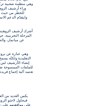
وراء أرشيف الروهي
للخطر من حيث ذاك
وليقدّم الدعم الاس
أشرك أرشيف الروهينغا
عن ميانمار، وال
إنشاء الأرشيف (من د
للملفات الممسوحة ضوئي
يكمن العديد من الع
فيحاول لاجئو الرو
على موافقتهم على حف