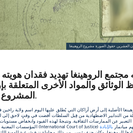
 العشرين. حقوق الصورة: مشروع الروهينغا
 مجتمع الروهينغا تهديد فقدان هويته 
 الوثائق والمواد الأخرى المتعلقة بإر
المشروع المبتكر محفوفٌ بالتحديات أيضًا.
ة من التدابير الاضطهادية من قِبل السلطات أفضت في وقتٍ لاحق إلى ا
لتعبير عن الممارسات الثقافية. ونتيجةً لهذه القيود وانخفاض مستويات ا
International Court o) حاليًا في قضيةٍ تتّهم ميانمار
بالإبادة
 للروهينغا، وكان جزء رئيسي من ذلك محاولة نزع شرعية الهوية الإثني