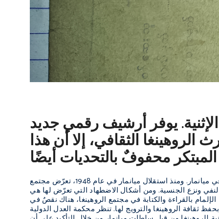
الإثنية. يوفر أرشيف رقمي جديد
ث الروهينغا الثقافي، إلا أن هذا
تعود جذور شعب الروهينغا الأصلية إلى أرض أراكان التي يُطلق عليها اليوم اسم ولاية راخين في ميانمار. ومنذ استقلال ميانمار في عام 1948، تعرّض مجتمع
لنفي ونزع الجنسية. ومن أشكال الاضطهاد التي تعرّض لها هي
لإلمام بالقراءة والكتابة في مجتمع الروهينغا، هناك نقصٌ في
ة للروهينغا من قِبل سلطات ميانمار من خلال التأكيد على أن