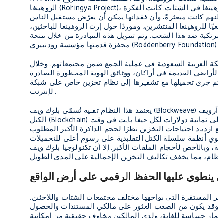
الروهينغا (Rohingya Project)، وهي منظمة شعبية تركّز على استخدام التكنولوجيا لمعالجة قضايا انعدام الجنسية لمجتمع الروهينغا في الشتات. كانت الفكرة
طنهم كانت مبعثرةً، وأن فقدانها يمكن أن يعرّض مستقبل الناس
 للروهينغا المنتشرين، وموردًا حول إرث الروهينغا للباحثين،
لمرتكبة ضد هذا الشعب. وتم تمويل هذه المبادرة من خلال منحة
كة العربية السعودية في عملية الجمع ضمن مجتمعاتهم. وخلال
لروهينغا شملت سندات الأراضي القديمة في أراكان، ووثائق الهوية المحظورة الصادرة
 ثم جرى تحميلها مع تشفيرها إلى نظام تخزين خاص على شبكة
الإنترنت.
يعتمد هذا النظام تقنية تُسمّى بلوك ويف (Blockweave) طوّرتها شركة آرويف (Arweave)، وهي عبارة عن بروتوكول لامركزي لتخزين البيانات يشبه سلسلة
الكتل (Blockchain) التقليدية ولكنّه يسمح بقابلية توسّع أكثر فعاليةً من حيث التكلفة، وتكون عادةً في حدود ثلاثة إلى ثمانية دولارات لكل جيغا بايت في وقت
 ازدياد احتياجات التخزين نظرًا لحجم الذاكرة الأكبر المطلوب
نطوي أنظمة سلسلة الكتل التقليدية على رسوم أعلى للتحميلات
ام الملفات الأكبر. إلا أن تكنولوجيا بلوك ويف (Blockweave) تعتمد آلية إجماع فريدة تقلّل من متطلبات إجماع شفرة التجزئة مع
ي ينطوي عليها الحفظ الرقمي على أرض الواقع
ير المستقرة التي يواجهها مختلف مجتمعات الشتات واللاجئين.
. وقد يكون من الصعب العثور على مالكي المستندات والحصول
مار حساسة للغاية، ولدى المالكين مخاوف حقيقية من إمكانية