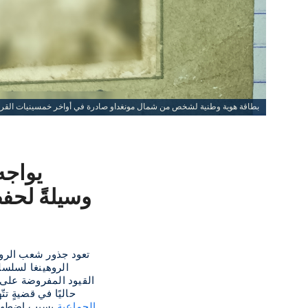
بطاقة هوية وطنية لشخص من شمال مونغداو صادرة في أواخر خمسينيات القرن
يواجه
وسيلةً لحفظ
الروهينغا لسلسل
القيود المفروضة على ا
المؤسسات المعنية بحفظ ثقافة الروهينغا والترويج لها. تنظر محكمة العدل الدولية (f Justice
الجماعية
بسبب اضطهادها