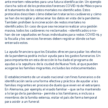
ante mortem
relevantes para una futura identificación. Un ejemplo
claro ha sido el de los protocolos forenses COVID-19 de México para
el tratamiento de los restos mortales no identificados. Estos
protocolos describen cómo deberían tratarse los cadáveres y cómo
se han de recopilar y almacenar los datos en vista de la pandemia.
También prohíben la incineración de restos mortales no
identificados. En caso de que sea necesario realizar una gestión
masiva, todos los cadáveres no reclamados —identificados o no—
han de ser sepultados en fosas individuales para restos COVID-19, y
la fiscalía y los servicios forenses deben registrar dónde se han
enterrado estos.
La ayuda financiera que los Estados ofrecen para paliar los efectos
de la pandemia podría incluir ayuda para los gastos funerarios. Un
paso importante en esta dirección lo ha dado el programa de
ayudas a la sepultura de la ciudad de Nueva York, al que pueden
acogerse las familias migrantes, incluidas las indocumentadas.
El establecimiento de un visado nacional con fines funerarios o de
identificación sería una forma efectiva y práctica de ayudar a las
familias migrantes en proceso de duelo que viven en el extranjero.
En Alemania, por ejemplo, el visado familiar —que se ha mantenido
a lo largo de la pandemia— permite a los familiares, e incluso a
miembros de la familia extensa, visitar el país de forma temporal
para asistir a un funeral.