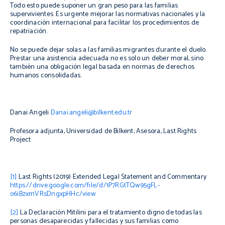
Todo esto puede suponer un gran peso para las familias
supervivientes. Es urgente mejorar las normativas nacionales y la
coordinación internacional para facilitar los procedimientos de
repatriación.
No se puede dejar solas a las familias migrantes durante el duelo.
Prestar una asistencia adecuada no es solo un deber moral, sino
también una obligación legal basada en normas de derechos
humanos consolidadas.
Danai Angeli
Danai.angeli@bilkent.edu.tr
Profesora adjunta, Universidad de Bilkent; Asesora, Last Rights
Project
[1]
Last Rights (2019) Extended Legal Statement and Commentary
https://drive.google.com/file/d/1P7RGtTQw95gFL-
o6iBzxmVRsDngxpHHc/view
[2]
La Declaración Mitilini para el tratamiento digno de todas las
personas desaparecidas y fallecidas y sus familias como