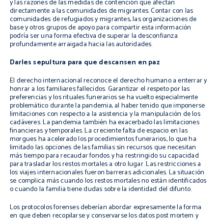
y las razones de las medidas de contención que afectan
directamente a las comunidades de migrantes. Contar con las
comunidades de refugiados y migrantes, las organizaciones de
base y otros grupos de apoyo para compartir esta información
podría ser una forma efectiva de superar la desconfianza
profundamente arraigada hacia las autoridades.
Darles sepultura para que descansen en paz
El derecho internacional reconoce el derecho humano a enterrar y
honrar a los familiares fallecidos. Garantizar el respeto por las
preferencias y los rituales funerarios se ha vuelto especialmente
problemático durante la pandemia, al haber tenido que imponerse
limitaciones con respecto a la asistencia y la manipulación de los
cadáveres. La pandemia también ha exacerbado las limitaciones
financieras y temporales. La creciente falta de espacio en las
morgues ha acelerado los procedimientos funerarios, lo que ha
limitado las opciones de las familias sin recursos que necesitan
más tiempo para recaudar fondos y ha restringido su capacidad
para trasladar los restos mortales a otro lugar. Las restricciones a
los viajes internacionales fueron barreras adicionales. La situación
se complica más cuando los restos mortales no están identificados
o cuando la familia tiene dudas sobre la identidad del difunto.
Los protocolos forenses deberían abordar expresamente la forma
en que deben recopilarse y conservarse los datos
post mortem
y