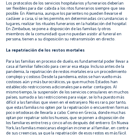
Los protocolos de los servicios hospitalarios y funerarios deberían
ser flexibles para dar cabida a los ritos funerarios siempre que sea
posible. En Alemania, aunque los parientes no pueden llevarse el
cadáver a casa, sí se les permite, en determinadas circunstancias o
lugares, realizar los rituales funerarios en la habitación del hospital.
En Zimbabue, se pone a disposición de las familias (y otros
miembros de la comunidad) que no puedan asistir al funeral en
persona, tienen a su disposición su retransmisión en directo.
La repatriación de los restos mortales
Para las familias en proceso de duelo, es fundamental poder llevar a
casa al familiar fallecido para cerrar esa etapa. Incluso antes de la
pandemia, la repatriación de restos mortales era un procedimiento
complejo y costoso. Desde la pandemia, estos se han vuelto más
costosos aún y más burocráticos, ya que muchos Estados han
establecido restricciones adicionales para evitar contagios. Al
mismo tiempo, la suspensión de los servicios consulares en muchos
países, sumado a las restricciones para viajar, se lo ha puesto más
difícil a las familias que viven en el extranjero. No es raro, por tanto,
que estas familias no opten por la repatriación o encuentren formas
poco ortodoxas de llevarla a cabo. Como en Grecia, donde muchas
optan por repatriar solo los huesos, que se ponen a disposición de
los familiares entre tres y cinco años después del entierro. En Nueva
York, las familias mexicanas elegirían incinerar al familiar, en contra
de sus creencias, ya que la repatriación de esos restos es más fácil.