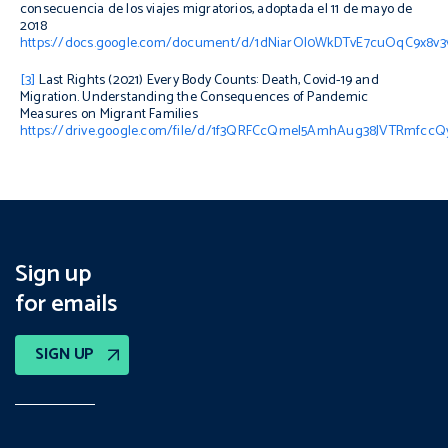
consecuencia de los viajes migratorios, adoptada el 11 de mayo de
2018
https://docs.google.com/document/d/1dNiarOI0WkDTvE7cuOqC9x8v3
[3]
Last Rights (2021)
Every Body Counts: Death, Covid-19 and
Migration. Understanding the Consequences of Pandemic
Measures on Migrant Families
https://drive.google.com/file/d/1f3QRFCcQmeI5AmhAug38JVTRmfccQ
Sign up
for emails
SIGN UP