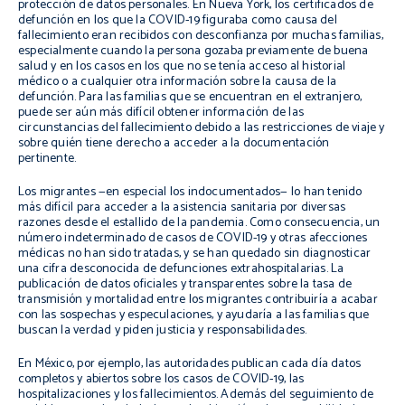
protección de datos personales. En Nueva York, los certificados de
defunción en los que la COVID-19 figuraba como causa del
fallecimiento eran recibidos con desconfianza por muchas familias,
especialmente cuando la persona gozaba previamente de buena
salud y en los casos en los que no se tenía acceso al historial
médico o a cualquier otra información sobre la causa de la
defunción. Para las familias que se encuentran en el extranjero,
puede ser aún más difícil obtener información de las
circunstancias del fallecimiento debido a las restricciones de viaje y
sobre quién tiene derecho a acceder a la documentación
pertinente.
Los migrantes —en especial los indocumentados— lo han tenido
más difícil para acceder a la asistencia sanitaria por diversas
razones desde el estallido de la pandemia. Como consecuencia, un
número indeterminado de casos de COVID-19 y otras afecciones
médicas no han sido tratadas, y se han quedado sin diagnosticar
una cifra desconocida de defunciones extrahospitalarias. La
publicación de datos oficiales y transparentes sobre la tasa de
transmisión y mortalidad entre los migrantes contribuiría a acabar
con las sospechas y especulaciones, y ayudaría a las familias que
buscan la verdad y piden justicia y responsabilidades.
En México, por ejemplo, las autoridades publican cada día datos
completos y abiertos sobre los casos de COVID-19, las
hospitalizaciones y los fallecimientos. Además del seguimiento de