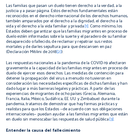
Las familias que pasan un duelo tienen derecho a la verdad, a la
justicia y a pasar página. Estos derechos fundamentales están
reconocidos en el derecho internacional de los derechos humanos,
también amparados por el derecho a la dignidad, el derecho a la
vida y el derecho a la vida familiar y privada
[1]
. Como mínimo, los
Estados deben garantizar que las familias migrantes en proceso de
duelo estén informadas sobre la suerte y el paradero de su familiar
desaparecido o fallecido, de reclamar y repatriar sus restos
mortales y de darles sepultura para que descansen en paz
(Declaración Mitilini de 2018
[2]
).
Las respuestas nacionales a la pandemia de la COVID-19 afectaron
gravemente a la capacidad de las familias migrantes en proceso de
duelo de ejercer esos derechos. Las medidas de contención para
detener la propagación del virus a menudo no tuvieron en
consideración las necesidades específicas de dichas familias y han
dado lugar a más barreras legales y prácticas. A partir de las
experiencias de migrantes de ocho países (Grecia, Alemania,
Francia, Italia, México, Sudáfrica, EE. UU. y Zimbabue) durante la
pandemia, tratamos de demostrar que hay formas prácticas y
realistas para que los Estados —de acuerdo con sus obligaciones
internacionales— puedan ayudar a las familias migrantes que están
en duelo sin menoscabar las respuestas de salud pública
[3]
.
Entender la causa del fallecimiento