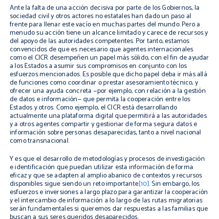
Ante la falta de una acción decisiva por parte de los Gobiernos, la
sociedad civil y otros actores no estatales han dado un paso al
frente para llenar este vacío en muchas partes del mundo. Pero a
menudo su acción tiene un alcance limitado y carece de recursos y
del apoyo de las autoridades competentes. Por tanto, estamos
convencidos de que es necesario que agentes internacionales
como el CICR desempeñen un papel más sólido, con el fin de ayudar
a los Estados a asumir sus compromisos en conjunto con los
esfuerzos mencionados. Es posible que dicho papel deba ir más allá
de funciones como coordinar o prestar asesoramiento técnico, y
ofrecer una ayuda concreta —por ejemplo, con relación a la gestión
de datos e información— que permita la cooperación entre los
Estados y otros. Como ejemplo, el CICR está desarrollando
actualmente una plataforma digital que permitirá a las autoridades
y a otros agentes compartir y gestionar de forma segura datos e
información sobre personas desaparecidas, tanto a nivel nacional
como transnacional.
Y es que el desarrollo de metodologías y procesos de investigación
e identificación que puedan utilizar esta información de forma
eficaz y que se adapten al amplio abanico de contextos y recursos
disponibles sigue siendo un reto importante
[10]
. Sin embargo, los
esfuerzos e inversiones a largo plazo para garantizar la cooperación
y el intercambio de información a lo largo de las rutas migratorias
serán fundamentales si queremos dar respuestas a las familias que
buscan a sus seres queridos desaparecidos.