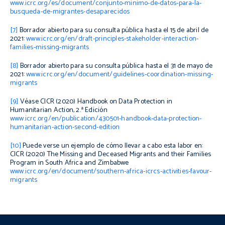
www.icrc.org/es/document/conjunto-minimo-de-datos-para-la-
busqueda-de-migrantes-desaparecidos
[7]
Borrador abierto para su consulta pública hasta el 15 de abril de
2021:
www.icrc.org/en/draft-principles-stakeholder-interaction-
families-missing-migrants
[8]
Borrador abierto para su consulta pública hasta el 31 de mayo de
2021:
www.icrc.org/en/document/guidelines-coordination-missing-
migrants
[9]
Véase CICR (2020)
Handbook on Data Protection in
Humanitarian Action
, 2.ª Edición
www.icrc.org/en/publication/430501-handbook-data-protection-
humanitarian-action-second-edition
[10]
Puede verse un ejemplo de cómo llevar a cabo esta labor en:
CICR (2020)
The Missing and Deceased Migrants and their Families
Program in South Africa and Zimbabwe
www.icrc.org/en/document/southern-africa-icrcs-activities-favour-
migrants