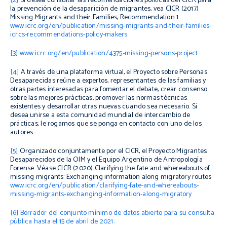
[2]
Si desea consultar las recomendaciones políticas del CICR para
la prevención de la desaparición de migrantes, vea CICR (2017)
Missing Migrants and their Families
, Recommendation 1
www.icrc.org/en/publication/missing-migrants-and-their-families-
icrcs-recommendations-policy-makers
[3]
www.icrc.org/en/publication/4375-missing-persons-project
[4]
A través de una plataforma virtual, el Proyecto sobre Personas
Desaparecidas reúne a expertos, representantes de las familias y
otras partes interesadas para fomentar el debate, crear consenso
sobre las mejores prácticas, promover las normas técnicas
existentes y desarrollar otras nuevas cuando sea necesario. Si
desea unirse a esta comunidad mundial de intercambio de
prácticas, le rogamos que se ponga en contacto con uno de los
autores.
[5]
Organizado conjuntamente por el CICR, el Proyecto Migrantes
Desaparecidos de la OIM y el Equipo Argentino de Antropología
Forense.
Véase CICR (2020)
Clarifying the fate and whereabouts of
missing migrants: Exchanging information along migratory routes
www.icrc.org/en/publication/clarifying-fate-and-whereabouts-
missing-migrants-exchanging-information-along-migratory
[6]
Borrador del conjunto mínimo de datos abierto para su consulta
pública hasta el 15 de abril de 2021: