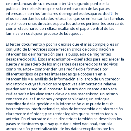
circunstancias de su desaparición. Un segundo punto es la
publicación de los
Principios sobre interacción de las partes
interesadas con los familiares de migrantes desaparecidos
[7]
.
En
ellos se abordan los citados retos a los que se enfrentan las familias
y se ofrecen unas directrices para los actores pertinentes acerca de
cómo relacionarse con ellas, resaltando el papel central de las
familias en cualquier proceso de búsqueda.
El tercer documento, y podría decirse que el más complejo, es un
conjunto de
Directrices sobre mecanismos de coordinación e
intercambio de información para la búsqueda de migrantes
desaparecidos
[8]
.
Estos mecanismos —diseñados para esclarecer la
suerte y el paradero de los migrantes desaparecidos, tanto vivos
como muertos— comprenden una red flexible formada por
diferentes tipos de partes interesadas que cooperan en el
intercambio y el análisis de información a lo largo de un corredor
migratorio y cuyas funciones respectivas e importancia relativa
pueden variar según el contexto. Nuestro documento establece
cuáles serían los elementos clave de ese mecanismo: un mismo
concepto de las funciones y responsabilidades; un enfoque
coordinado de la gestión de la información que puede incluir
herramientas interfuncionales; vías de intercambio de información
claramente definidas; y acuerdos legales que sustenten todo lo
anterior. En el borrador de las directrices también se describen los
pasos preliminares que hay que dar a nivel nacional, como la
armonización y centralización de los datos recopilados por los