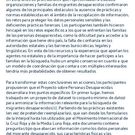
organizaciones y familias de migrantes desaparecidos confirmaron
algunos de los principales obstáculos: la ausencia de prácticas y
normas establecidas en el ámbito de la recopilación de información,
los retos para proteger los datos personales sensibles y las
deficientes prácticas forenses. Los participantes también hicieron
hincapié en los retos específicos a los que se enfrentan las familias
de las personas desaparecidas, como la dificultad para acceder a la
información que tiene otro país, la falta de confianza en las
autoridades estatales y las barreras burocráticas, legales y
lingüísticas. En vista de los recursos y la experiencia que aportan los
agentes no estatales y de la importancia de hacer partícipes a las
familias en la búsqueda, hubo un amplio consenso en cuanto a que
un modelo de coordinación que contara con múltiples interesados
tendría más probabilidades de obtener resultados.
Para transformar estas conclusiones en acciones, los participantes
propusieron que el Proyecto sobre Personas Desaparecidas
desarrollara tres puntos específicos. En primer lugar, hemos
trabajado en un proyecto de
dataset
(o conjunto mínimo de datos)
para armonizar la información relevante para la búsqueda de
migrantes desaparecidos
[6]
. Partiendo de las prácticas existentes
(en vez de pretender reemplazarlas), que van desde los formularios
de la Interpol hasta los utilizados por el Movimiento Internacional de
la Cruz Roja y de la Media Luna Roja, este documento contiene
preguntas tipo que abarcan información como los datos personales
del migrante desaparecido, sus características físicas y las