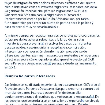
flujos de migración entre países africanos, asiáticos o de Oriente
Medio. Iniciativas como el Proyecto Migrantes Desaparecidos de la
Organización Internacional para las Migraciones (OIM) o el
Observatorio Africano para la Migración y el Desarrollo
(recientemente creado por la Unión Africana) son, por tanto,
fundamentales para crear un punto de partida para la política y
para ofrecer el muy necesario análisis.
Al mismo tiempo, se necesitan marcos concretos para coordinar los
esfuerzos de los actores relevantes a lo largo de las rutas
migratorias para prevenir
[2]
y resolver los casos de migrantes
desaparecidos, y eso incluiría la recopilación, compilación,
intercambio y comparación de información procedente de
diferentes fuentes. Examinar las prácticas existentes y ofrecer unas
directrices sobre cómo lograrlo es algo que el Proyecto del CICR
sobre Personas Desaparecidas
[3]
persigue desde su lanzamiento
en 2018.
Reunir a las partes interesadas
Basándose en su dilatada experiencia en este ámbito, el CICR creó el
Proyecto sobre Personas Desaparecidas para crear una comunidad
mundial de partes interesadas con el fin de desarrollar
conjuntamente unas directrices que mejorasen la respuesta
[4]
. En
los debates que se produjeron en un taller de expertos
[5]
celebrado
en 2019, unos 60 profesionales que representaban a Estados,