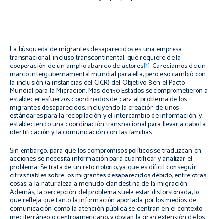
La búsqueda de migrantes desaparecidos es una empresa
transnacional, incluso transcontinental, que requiere de la
cooperación de un amplio abanico de actores
[1]
. Carecíamos de un
marco intergubernamental mundial para ella, pero eso cambió con
la inclusión (a instancias del CICR) del Objetivo 8 en el Pacto
Mundial para la Migración. Más de 150 Estados se comprometieron a
establecer esfuerzos coordinados de cara al problema de los
migrantes desaparecidos, incluyendo la creación de unos
estándares para la recopilación y el intercambio de información, y
estableciendo una coordinación transnacional para llevar a cabo la
identificación y la comunicación con las familias.
Sin embargo, para que los compromisos políticos se traduzcan en
acciones se necesita información para cuantificar y analizar el
problema. Se trata de un reto notorio, ya que es difícil conseguir
cifras fiables sobre los migrantes desaparecidos debido, entre otras
cosas
,
a la naturaleza a menudo clandestina de la migración.
Además, la percepción del problema suele estar distorsionada, lo
que refleja que tanto la información aportada por los medios de
comunicación como la atención pública se centran en el contexto
mediterráneo o centroamericano, y obvian la gran extensión de los