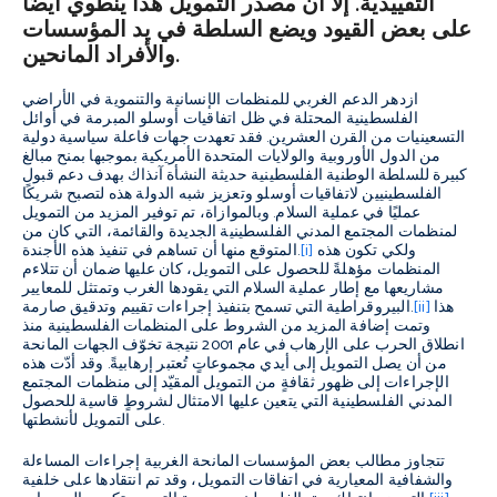
التقييدية. إلا أن مصدر التمويل هذا ينطوي أيضًا
على بعض القيود ويضع السلطة في يد المؤسسات
والأفراد المانحين.
ازدهر الدعم الغربي للمنظمات الإنسانية والتنموية في الأراضي
الفلسطينية المحتلة في ظل اتفاقيات أوسلو المبرمة في أوائل
التسعينيات من القرن العشرين. فقد تعهدت جهات فاعلة سياسية دولية
من الدول الأوروبية والولايات المتحدة الأمريكية بموجبها بمنح مبالغ
كبيرة للسلطة الوطنية الفلسطينية حديثة النشأة آنذاك بهدف دعم قبول
الفلسطينيين لاتفاقيات أوسلو وتعزيز شبه الدولة هذه لتصبح شريكًا
عمليًا في عملية السلام. وبالموازاة، تم توفير المزيد من التمويل
لمنظمات المجتمع المدني الفلسطينية الجديدة والقائمة، التي كان من
ولكي تكون هذه
[i]
المتوقع منها أن تساهم في تنفيذ هذه الأجندة.
المنظمات مؤهلةً للحصول على التمويل، كان عليها ضمان أن تتلاءم
مشاريعها مع إطار عملية السلام التي يقودها الغرب وتمتثل للمعايير
هذا
[ii]
البيروقراطية التي تسمح بتنفيذ إجراءات تقييم وتدقيق صارمة.
وتمت إضافة المزيد من الشروط على المنظمات الفلسطينية منذ
انطلاق الحرب على الإرهاب في عام 2001 نتيجة تخوّف الجهات المانحة
من أن يصل التمويل إلى أيدي مجموعاتٍ تُعتبر إرهابيةً. وقد أدّت هذه
الإجراءات إلى ظهور ثقافةٍ من التمويل المقيّد إلى منظمات المجتمع
المدني الفلسطينية التي يتعين عليها الامتثال لشروطٍ قاسية للحصول
على التمويل لأنشطتها.
تتجاوز مطالب بعض المؤسسات المانحة الغربية إجراءات المساءلة
والشفافية المعيارية في اتفاقات التمويل، وقد تم انتقادها على خلفية