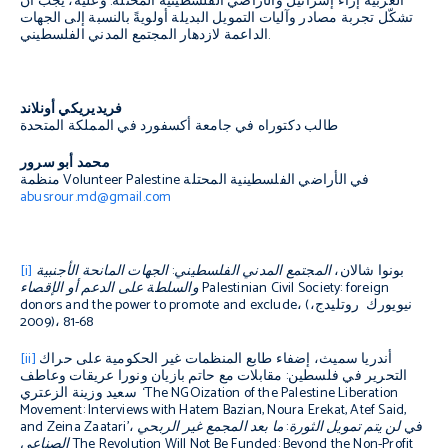
الغربية إزاء إسرائيل والأراضي الفلسطينية المحتلة. وعليه، يجب أن
تشكّل تجربة مصادر وآليات التمويل البديلة أولويةً بالنسبة إلى الجهات
الداعمة لازدهار المجتمع المدني الفلسطيني.
فريديريكي أونلاند
طالب دكتوراه في جامعة أكسفورد في المملكة المتحدة
محمد أبو سرور
منظمة Volunteer Palestine في الأراضي الفلسطينية المحتلة
abusrour.md@gmail.com
بونوا شالان،
المجتمع المدني الفلسطيني: الجهات المانحة الأجنبية
[i]
Palestinian Civil Society: foreign
والسلطة على الدعم أو الإقصاء
، (نيويورك روتليدج،
donors and the power to promote and exclude
2009)، 68-81
أندريا سميث، إضفاء طابع المنظمات غير الحكومية على حراك
[ii]
التحرير في فلسطين: مقابلات مع حاتم بازيان ونورا عريقات وعاطف
سعيد وزينة الزعتري ‘The NGOization of the Palestine Liberation
Movement: Interviews with Hatem Bazian, Noura Erekat, Atef Said,
and Zeina Zaatari’، في
لن يتم تمويل الثورة: ما بعد المجمع غير الربحي
The Revolution Will Not Be Funded: Beyond the Non-Profit
الصناعي