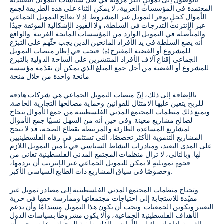
بالوصول إلى تمويلٍ أكثر مرونةً في ظل سياسات التمويل التقييدية
المعتمدة في المؤسسات الغربية، لا يمكن الثناء على هذه الطريقة لجمع
الأموال كحلٍ يوفر التمويل غير المشروط. إذ لا يعالج التمويل الجماعي
عبر الإنترنت التدرجات في السلطة، ولا القيود الإشكالية الموثقة جيدًا
والمتأصلة في التمويل الوارد من المؤسسات المانحة الغربية. والواقع
أنه يضع السلطة في يد الأفراد المانحين الذين يجب حثّهم على التبرّع
للمشروع أو القضية المقترح(ة). فيجب في إطار منصات التمويل
الجماعي إقناع آلاف الأفراد المنتشرين على الساحة الدولية بالتبرع
للمشروع أو القضية من أجل جمع المبلغ الذي يمكن أن تقدّمه مؤسسة
مانحة واحدة من خلال منحة.
بالإضافة إلى ذلك، إنّ منصات التمويل الجماعي هي شركات هادفة
للربح يتعين عليها الامتثال للقوانين وحماية مصالحها التجارية الخاصة.
ويمنع ذلك منظمات المجتمع المدني الفلسطينية من جمع الأموال بنجاح
لصالح مشاريع معينة. وفي حين أنه من السهل نسبيًا جمع الأموال
لمشاريع المساعدة الطارئة والمرتبطة بقطاع الصحة، قد لا تنجح
المشاريع التنموية الأكثر تخصصًا، التي تستثمر في رفاه الفلسطينيين
على المدى البعيد، ومبادرات النشاط السياسي في تأمين التمويل اللازم
لها. وبالتالي، لا تزال منظمات المجتمع المدني الفلسطينية تعاني من
فجوةٍ تمويليةٍ لا يمكن للتمويل الجماعي عبر الإنترنت أن يردمها،
وخصوصًا في سياق المشاريع ذات الطابع السياسي الأكبر.
وتحتاج منظمات المجتمع المدني الفلسطينية إلى مصادر تمويل غير
مقيّدة للاستجابة إلى احتياجات مجتمعاتها وممارسة حقها في حرية
التعبير وتكوين الجمعيات. ويجب أن يكون هذا التمويل مستدامًا وأن يدعم
الأهداف الفلسطينية الجماعية، وألا يكون مشروطًا بسياسات الدول