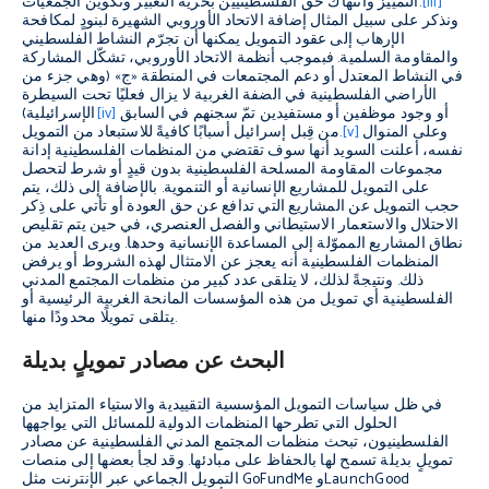
[iii]
التمييز وانتهاك حق الفلسطينيين بحرية التعبير وتكوين الجمعيات.
ونذكر على سبيل المثال إضافة الاتحاد الأوروبي الشهيرة لبنودٍ لمكافحة
الإرهاب إلى عقود التمويل يمكنها أن تجرّم النشاط الفلسطيني
والمقاومة السلمية. فبموجب أنظمة الاتحاد الأوروبي، تشكّل المشاركة
في النشاط المعتدل أو دعم المجتمعات في المنطقة «ج» (وهي جزء من
الأراضي الفلسطينية في الضفة الغربية لا يزال فعليًا تحت السيطرة
أو وجود موظفين أو مستفيدين تمّ سجنهم في السابق
[iv]
الإسرائيلية)
وعلى المنوال
[v]
من قِبل إسرائيل أسبابًا كافيةً للاستبعاد من التمويل.
نفسه، أعلنت السويد أنها سوف تقتضي من المنظمات الفلسطينية إدانة
مجموعات المقاومة المسلحة الفلسطينية بدون قيدٍ أو شرط لتحصل
على التمويل للمشاريع الإنسانية أو التنموية. بالإضافة إلى ذلك، يتم
حجب التمويل عن المشاريع التي تدافع عن حق العودة أو تأتي على ذِكر
الاحتلال والاستعمار الاستيطاني والفصل العنصري، في حين يتم تقليص
نطاق المشاريع المموّلة إلى المساعدة الإنسانية وحدها. ويرى العديد من
المنظمات الفلسطينية أنه يعجز عن الامتثال لهذه الشروط أو يرفض
ذلك. ونتيجةً لذلك، لا يتلقى عدد كبير من منظمات المجتمع المدني
الفلسطينية أي تمويل من هذه المؤسسات المانحة الغربية الرئيسية أو
يتلقى تمويلًا محدودًا منها.
البحث عن مصادر تمويلٍ بديلة
في ظل سياسات التمويل المؤسسية التقييدية والاستياء المتزايد من
الحلول التي تطرحها المنظمات الدولية للمسائل التي يواجهها
الفلسطينيون، تبحث منظمات المجتمع المدني الفلسطينية عن مصادر
تمويلٍ بديلة تسمح لها بالحفاظ على مبادئها. وقد لجأ بعضها إلى منصات
التمويل الجماعي عبر الإنترنت مثل GoFundMe وLaunchGood