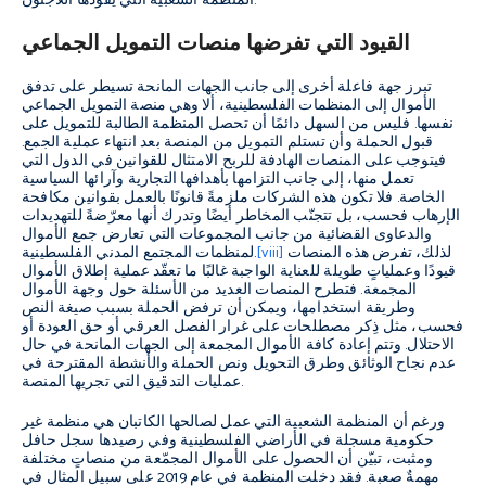
المنظمة الشعبية التي يقودها اللاجئون.
القيود التي تفرضها منصات التمويل الجماعي
تبرز جهة فاعلة أخرى إلى جانب الجهات المانحة تسيطر على تدفق
الأموال إلى المنظمات الفلسطينية، ألا وهي منصة التمويل الجماعي
نفسها. فليس من السهل دائمًا أن تحصل المنظمة الطالبة للتمويل على
قبول الحملة وأن تستلم التمويل من المنصة بعد انتهاء عملية الجمع.
فيتوجب على المنصات الهادفة للربح الامتثال للقوانين في الدول التي
تعمل منها، إلى جانب التزامها بأهدافها التجارية وآرائها السياسية
الخاصة. فلا تكون هذه الشركات ملزمةً قانونًا بالعمل بقوانين مكافحة
الإرهاب فحسب، بل تتجنّب المخاطر أيضًا وتدرك أنها معرّضةً للتهديدات
والدعاوى القضائية من جانب المجموعات التي تعارض جمع الأموال
لذلك، تفرض هذه المنصات
[viii]
لمنظمات المجتمع المدني الفلسطينية.
قيودًا وعملياتٍ طويلة للعناية الواجبة غالبًا ما تعقّد عملية إطلاق الأموال
المجمعة. فتطرح المنصات العديد من الأسئلة حول وجهة الأموال
وطريقة استخدامها، ويمكن أن ترفض الحملة بسبب صيغة النص
فحسب، مثل ذِكر مصطلحات على غرار الفصل العرقي أو حق العودة أو
الاحتلال. وتتم إعادة كافة الأموال المجمعة إلى الجهات المانحة في حال
عدم نجاح الوثائق وطرق التحويل ونص الحملة والأنشطة المقترحة في
عمليات التدقيق التي تجريها المنصة.
ورغم أن المنظمة الشعبية التي عمل لصالحها الكاتبان هي منظمة غير
حكومية مسجلة في الأراضي الفلسطينية وفي رصيدها سجل حافل
ومثبت، تبيّن أن الحصول على الأموال المجمّعة من منصاتٍ مختلفة
مهمةٌ صعبة. فقد دخلت المنظمة في عام 2019 على سبيل المثال في