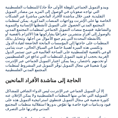
ويبدو التمويل الجماعي للوهلة الأولى حلًا جاذبًا للمنظمات الفلسطينية
التي تواجه صعوباتٍ في الوصول إلى المزيد من مصادر التمويل
التقليدية. فمن خلال مناشدة الأفراد المانحين مباشرةً عبر الشبكات
الخاصة بها على الإنترنت وواجهات المنصات المذكورة، يمكن لمنظمات
المجتمع المدني الحصول على التمويل لأنشطتها الإنسانية والتنموية
والنشاطية. فتسمح منصات التمويل الجماعي لمنظمات المجتمع المدني
بالوصول إلى أفرادٍ منتشرين جغرافيًا يشاركونها هذا الالتزام بالقضية أو
بالأنشطة المحددة التي يتم جمع الأموال من أجلها، وتتحايل بذلك
المنظمات على حاجتها إلى المؤسسات المانحة الخاضعة لقيادة الدول.
وتكتسي هذه الميزة أهميةً خاصةً في السياق الحالي، حيث يتنامى
الوعي بالقضية الفلسطينية على الساحة العالمية في حين تستمر الدول
الغربية بحجب أو تقييد التمويل للمنظمات التي تدافع عن الفلسطينيين
أو تخدمهم. باختصار، ربما يمكن اعتبار التمويل الجماعي عبر الإنترنت
ثورةً شعبيةً في مجال التمويل توفّر التمويل غير المشروط لمنظمات
المجتمع المدني الفلسطينية.
الحاجة إلى مناشدة الأفراد المانحين
إلا أن التمويل الجماعي عبر الإنترنت ليس الدواء الشافي للمشاكل
التمويلية التي تعاني منها المنظمات الفلسطينية ولا يمكن الإعلان عنه
كثورة شعبية في مجال التمويل. فتنطوي استراتيجية التمويل هذه على
قيود وديناميات قوة خاصة بها تقوّض بدورها استقلالية منظمات المجتمع
المدني وقدرتها على التصرف.