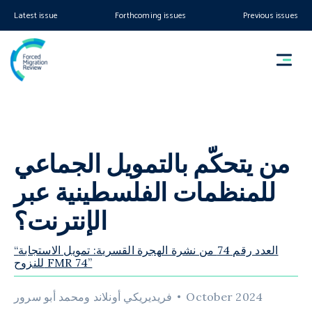
Latest issue
Forthcoming issues
Previous issues
من يتحكّم بالتمويل الجماعي
للمنظمات الفلسطينية عبر
الإنترنت؟
“العدد رقم 74 من نشرة الهجرة القسرية: تمويل الاستجابة
للنزوح FMR 74”
October 2024
فريديريكي أونلاند ومحمد أبو سرور