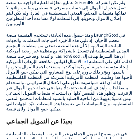
عمليةٍ مطوّلة للعناية الواجبة مع منصة GoFundMe. ولم تكن الشركة
تقبل بتحويل الأموال إلى حساب مصرفي فلسطيني وطلبت وثائق لا
تملكها منظمات المجتمع المدني الفلسطينية في العادة. ولم يكن ليتم
إطلاق الأموال وتحويلها إلى المنظمة لولا مساعدة أحد المتطوعين
الأوروبيين.
ومنذ حصول هذه الحادثة، تستخدم المنظمة منصة LaunchGood في
معظم الأحيان، إذ تلبي هذه الأخيرة احتياجات المنظمات والجهات
المانحة الإسلامية. إلا أن هذه المنصة تقتضي من منظمات المجتمع
المدني الفلسطينية أن تتسجل بالشراكة مع منظمة غير ربحية أمريكية
أو كندية. وقد شرحت منصة LaunchGood أن هذا الشرط يهدف إلى
لذلك، كان على المنظمة
[ix]
الامتثال لقوانين مكافحة الإرهاب الأمريكية.
إيجاد مؤسسة خيرية أمريكية أو كندية مستعدة لجمع الأموال وتحويلها
باسمها. ويؤثر ذلك بدوره على نوع المشاريع التي يمكن جمع الأموال
لأجلها. هذا وطلبت المنظمة الأمريكية الشريكة من المنظمة الفلسطينية
إزالة أي لغة «سياسية» تعلّق على الاحتلال الإسرائيلي، واستخدام
مصطلحات وأهداف إنسانية بحتة بدلًا منها، في حملة جمع الأموال عبر
الإنترنت. وتظهر هذه القصص كلها أن استخدام منصات التمويل الجماعي
ليس عمليةً بديهيةً من الناحية العملية بالنسبة لمنظمات المجتمع المدني
الفلسطينية، وأن السياسات التي تعتمدها هذه المنصات تقيّد الجهات التي
يمكنها جمع الأموال ولأي قضية.
بعيدًا عن التمويل الجماعي
في حين يسمح التمويل الجماعي عبر الإنترنت للمنظمات الفلسطينية