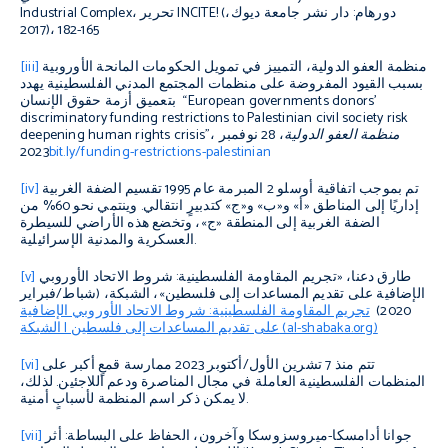
، تحرير INCITE! (دورهام: دار نشر جامعة ديوك،
Industrial Complex
2017)، 165-182
منظمة العفو الدولية، التمييز في تمويل الحكومات المانحة الأوروبية
[iii]
بسبب القيود المفروضة على منظمات المجتمع المدني الفلسطينية يهدد
بتعميق أزمة حقوق الإنسان “European governments donors’
discriminatory funding restrictions to Palestinian civil society risk
منظمة العفو الدولية
، 28 نوفمبر
deepening human rights crisis”،
2023
bit.ly/funding-restrictions-palestinian
تم بموجب اتفاقية أوسلو 2 المبرمة عام 1995 تقسيم الضفة الغربية
[iv]
إداريًا إلى المناطق «أ» و«ب» و«ج» كتدبيرٍ انتقالي. وينتمي نحو 60% من
الضفة الغربية إلى المنطقة «ج»، وتخضع هذه الأراضي للسيطرة
العسكرية والمدنية الإسرائيلية.
طارق دعنا، «تجريم المقاومة الفلسطينية: شروط الاتحاد الأوروبي
[v]
الإضافية على تقديم المساعدات إلى فلسطين»، الشبكة، (شباط/فبراير
2020)
تجريم المقاومة الفلسطينية: شروط الاتحاد الأوروبي الإضافية
(al-shabaka.org)
على تقديم المساعدات إلى فلسطين | الشبكة
تتم منذ 7 تشرين الأول/أكتوبر 2023 ممارسة قمعٍ أكبر على
[vi]
المنظمات الفلسطينية العاملة في مجال المناصرة ودعم اللاجئين. لذلك،
لا يمكن ذكر اسم المنظمة لأسبابٍ أمنية.
جوانا أدامسكا-ميروسزوسكا وآخرون، الحفاظ على البساطة: أثر
[vii]