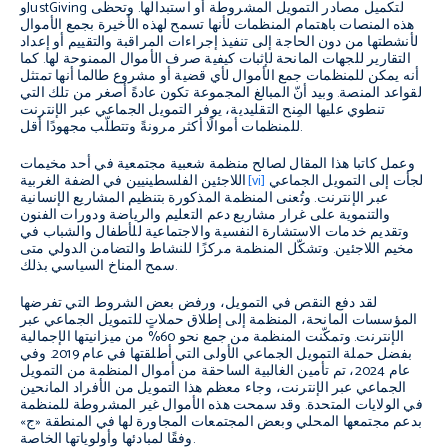
وJustGiving لتكميل مصادر التمويل المشروطة أو استبدالها. وتحظى
هذه المنصات باهتمام المنظمات لأنها تسمح لهذه الأخيرة بجمع الأموال
لأنشطتها من دون الحاجة إلى تنفيذ إجراءات المراقبة والتقييم أو إعداد
التقارير للجهات المانحة لإثبات كيفية صرف الأموال الممنوحة لها. كما
أنه يمكن للمنظمات جمع الأموال لأي قضية أو مشروع طالما أنها تمتثل
لقواعد المنصة. وبيد أنّ المبالغ المجموعة تكون عادةً أصغر من تلك التي
تنطوي عليها المِنح التقليدية، يوفر التمويل الجماعي عبر الإنترنت
للمنظمات أموالًا أكثر مرونةً وتتطلّب مجهودًا أقل.
وعمل كاتبا هذا المقال لصالح منظمة شعبية مجتمعية في أحد مخيمات
لجأت إلى التمويل الجماعي
[vi]
اللاجئين الفلسطينيين في الضفة الغربية
عبر الإنترنت. وتُعنى المنظمة المذكورة بتنظيم المشاريع الإنسانية
والتنموية على غرار مشاريع دعم التعليم والرياضة ودورات الفنون
وتقديم خدمات الاستشارة النفسية والاجتماعية للأطفال والشباب في
مخيم اللاجئين. وتشكّل المنظمة مركزًا للنشاط والتضامن الدولي متى
سمح المناخ السياسي بذلك.
لقد دفع النقص في التمويل، ورفض بعض الشروط التي تفرضها
المؤسسات المانحة، المنظمة إلى إطلاق حملاتٍ للتمويل الجماعي عبر
الإنترنت. وتمكّنت المنظمة من جمع نحو 60% من ميزانيتها الإجمالية
بفضل حملة التمويل الجماعي الأولى التي أطلقتها في عام 2019. وفي
عام 2024، تم تأمين الغالبية الساحقة من أموال المنظمة من التمويل
الجماعي عبر الإنترنت، وجاء معظم هذا التمويل من الأفراد المانحين
في الولايات المتحدة. وقد سمحت هذه الأموال غير المشروطة للمنظمة
بدعم مجتمعها المحلي وبعض المجتمعات المجاورة لها في المنطقة «ج»
وفقًا لمبادئها وأولوياتها الخاصة.