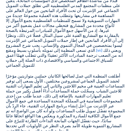
فبدلًا من مناشدة الطاقم المتخصص لدى المؤسسات المانحة، يتعين
على منظمات المجتمع المدني الفلسطينية التي تطلق حملات التمويل
الجماعي عبر الإنترنت أن تحث الأفراد المانحين من حول العالم على
المساهمة في مشاريعها. وتتطلب هذه العملية مجموعةً جديدةً من
المهارات التسويقية ولا تسمح للمنظمات الفلسطينية بجمع الأموال إلا
لأنواعٍ محددة من المشاريع. فتحظى مجالات عمل بشعبيةٍ أكبر من
غيرها، إذ من الأسهل جمع الأموال للمبادرات المرتبطة بالصحة
بالمقارنة مع المشاريع الفنية على سبيل المثال. فضلًا عن ذلك، ونظرًا
إلى أن الأفراد المانحين في إطار حملات التمويل الجماعي عبر الإنترنت
ليسوا بمتخصصين في المجال التنموي والإنساني، يجب شرح المشروع
ويعني ذلك
[vii]
الذي تسعى المنظمة إلى تمويله بأسلوبٍ بسيط ومقنع.
أنه من الصعب ترجمة المبادرات الأكثر تعقيدًا والتي تتطلب فهمًا أعمق
للسياق الاجتماعي والسياسي والاقتصادي ذات الصلة إلى حملاتٍ
للتمويل الجماعي.
أطلقت المنظمة التي عمل لصالحها الكاتبان حملتين متوازيتين مؤخرًا
لحشد التمويل الجماعي لمشروعين مختلفين، الأول يسعى إلى توفير
المساعدات العينية في مخيم اللاجئين والثاني إلى تعليم المهارات التقنية
للاجئين الشباب. وسجّلت حملة المساعدات أداءً أفضل بكثير من حملة
تعليم المهارات التقنية. بالإضافة إلى ذلك، عندما طُلب من إحدى
المجموعات التضامنية في المملكة المتحدة المساعدة في جمع الأموال
عبر الإنترنت من أجل إنشاء برنامج المهارات التقنية، جاء الردّ بأن
المجموعة تفضّل تمويل طلب المساعدات ولو أنه كان من الواضح أنه تم
جمع الأموال الكافية للمبادرة المذكورة. ويعكس هذا الواقع اتجاهًا عامًا
سائدًا، حيث تفضّل الجهات المانحة النداءات الطارئة للتبرّع على
المشاريع التنموية طويلة الأمد بصرف النظر عن الأولويات التي تحددها