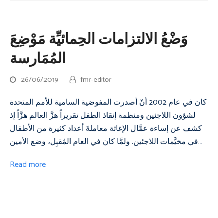
وَضْعُ الالتزامات الحِمائيِّة مَوْضِعَ
المُمَارسة
26/06/2019
fmr-editor
كان في عام 2002 أنْ أصدرت المفوضية السامية للأمم المتحدة
لشؤون اللاجئين ومنظمة إنقاذ الطفل تقريراً هزَّ العالم هزَّاً إذ
كشف عن إساءة عمَّال الإغاثة معاملةَ أعداد كثيرة من الأطفال
في مخيَّمات اللاجئين. ولمَّا كان في العام المُقبِل، وضع الأمين…
Read more