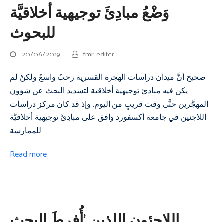
وَضْعُ مبادِئَ توجيهية أخلاقيَّة
للبحوث
20/06/2019
fmr-editor
صحيح أنَّ ميدان دراسات الهجرة القسرية رحبٌ واسعٌ ولكنْ لم
يكن فيه مبادئ توجيهية أخلاقية لتسديد البحث عن شؤون
المهجَّرين حتَّى وقت قريبٍ من اليوم. وإذ قد كان مركز دراسات
اللاجئين في جامعة أكسفورد وافق على مبادِئَ توجيهية أخلاقيَّة
للممارسة…
Read more
اللاجئون اللذين ’أُفرِطَ البحث