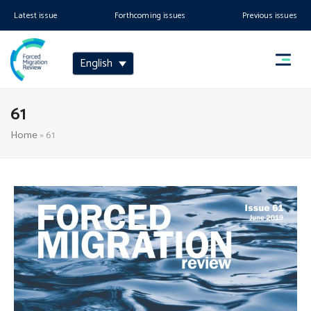
Latest issue
Forthcoming issues
Previous issues
English
61
Home
»
61