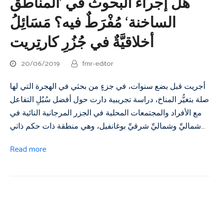
هل إجراء البحوث في ’المناطق
الساخنة‘ مُفْرَطٌ فيه؟ مَسَائِلُ
أخلاقيَّةٌ في جُزُرِ كارتِريت
20/06/2019
fmr-editor
أجريت قبل بضع سنوات، في جزءٍ من بحثي في الهجرة التي لها
صلة بتغيُّر المناخ، دراسة تجريبية دارت حول أفضل سُبُلِ التفاعل
مع الأفراد والمجتمعات المحلية في الجزر المرجانية النائية في
شماليِّ وشماليِّ شرقيِّ بوغانفيل، وهي منطقة ذات حكم ذاتي…
Read more