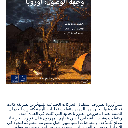
تمر أوروبا بظروف استقبال الحركات الجماعية للمهجَّرين بطريقة كانت
قد نأت عنها لعقود من الزمن. وتتفاوت تجليات الأزمة كتفاوت الجدران
المبنية لصد الناس عن العبور بالحدود التي كانت في العادة آمنة،
وكتفاوت وفيات الأشخاص الذين ينقلهم المهربون على قوارب بحرية لا
تصلح للملاحة، ومشاحنات السياسيين حول منظومة مشتركة للجوء في
الاتحاد الأوروبي والأعداد التي سوف يسمحون أو يرفضون قبلوها في