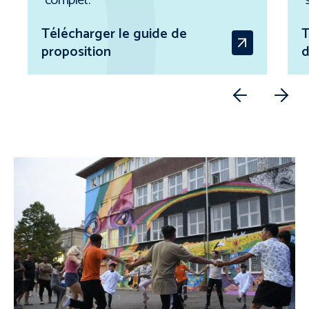
complet.
propositions
Télécharger le guide de
T
TÉLÉCHARGER
proposition
d