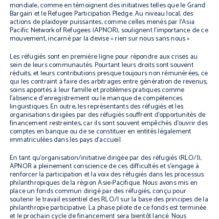
mondiale, comme en témoignent des initiatives telles que le Grand
Bargain et le Refugee Participation Pledge. Au niveau local, des
actions de plaidoyer puissantes, comme celles menés par l’Asia
Pacific Network of Refugees (APNOR), soulignent l’importance de ce
mouvement, incarné par la devise « rien sur nous sans nous ».
Les réfugiés sont en première ligne pour répondre aux crises au
sein de leurs communautés. Pourtant leurs droits sont souvent
réduits, et leurs contributions presque toujours non rémunérées, ce
qui les contraint à faire des arbitrages entre génération de revenus,
soins apportés à leur famille et problèmes pratiques comme
l’absence d’enregistrement ou le manque de compétences
linguistiques. En outre, les représentants des réfugiés et les
organisations dirigées par des réfugiés souffrent d’opportunités de
financement restreintes, car ils sont souvent empêchés d’ouvrir des
comptes en banque ou de se constituer en entités légalement
immatriculées dans les pays d’accueil.
En tant qu’organisation/initiative dirigée par des réfugiés (RLO/I),
APNOR a pleinement conscience de ces difficultés et s’engage à
renforcer la participation et la voix des réfugiés dans les processus
philanthropiques de la région Asie-Pacifique. Nous avons mis en
place un fonds commun dirigé par des réfugiés, conçu pour
soutenir le travail essentiel des RLO/I sur la base des principes de la
philanthropie participative. La phase pilote de ce fonds est terminée
et le prochain cycle de financement sera bientôt lancé. Nous