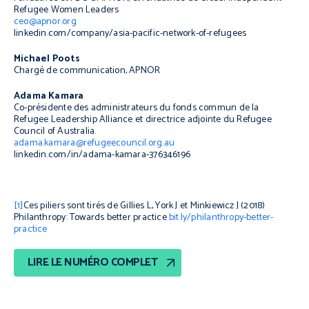
Refugee Women Leaders
ceo@apnor.org
linkedin.com/company/asia-pacific-network-of-refugees
Michael Poots
Chargé de communication, APNOR
Adama Kamara
Co-présidente des administrateurs du fonds commun de la
Refugee Leadership Alliance et directrice adjointe du Refugee
Council of Australia.
adama.kamara@refugeecouncil.org.au
linkedin.com/in/adama-kamara-376346196
[1]
Ces piliers sont tirés de Gillies L, York J et Minkiewicz J (2018)
Philanthropy
:
Towards better practice
bit.ly/philanthropy-better-
practice
LIRE LE NUMÉRO COMPLET