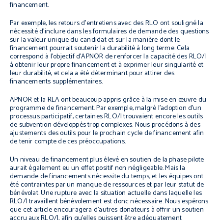
financement.
Par exemple, les retours d’entretiens avec des RLO ont souligné la
nécessité d’inclure dans les formulaires de demande des questions
sur la valeur unique du candidat et sur la manière dont le
financement pourrait soutenir la durabilité à long terme. Cela
correspond à l’objectif d’APNOR de renforcer la capacité des RLO/I
à obtenir leur propre financement et à exprimer leur singularité et
leur durabilité, et cela a été déterminant pour attirer des
financements supplémentaires.
APNOR et la RLA ont beaucoup appris grâce à la mise en œuvre du
programme de financement. Par exemple, malgré l’adoption d’un
processus participatif, certaines RLO/I trouvaient encore les outils
de subvention développés trop complexes. Nous procédons à des
ajustements des outils pour le prochain cycle de financement afin
de tenir compte de ces préoccupations.
Un niveau de financement plus élevé en soutien de la phase pilote
aurait également eu un effet positif non négligeable. Mais la
demande de financements nécessite du temps, et les équipes ont
été contraintes par un manque de ressources et par leur statut de
bénévolat. Une rupture avec la situation actuelle dans laquelle les
RLO/I travaillent bénévolement est donc nécessaire. Nous espérons
que cet article encouragera d’autres donateurs à offrir un soutien
accru aux RLO/I, afin qu’elles puissent être adéquatement