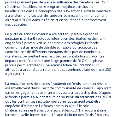
priorités, laissant peu de place à l’influence des bénéficiaires. Pour
rétablir un équilibre, notre programme pilote a inclus les
bénéficiaires dans la conception des subventions. APNOR s’emploie
à transformer le secteur de l’aide en fournissant un financement
direct aux RLO/I dans la région et en soutenant le renforcement
des capacités.
Le pilote du fonds commun a été soutenu par trois grandes
institutions philanthropiques internationales, toutes résolument
engagées à promouvoir le leadership des réfugiés. Le fonds
commun est un modèle durable et flexible qui accepte des
contributions de différents montants de la part de nombreux
donateurs, permettant ainsi aux petites contributions d’avoir un
impact considérable sur une large gamme de RLO/I. La phase
pilote a permis d’obtenir une somme totale de 400 000 USD,
attribuée à 21 candidats retenus, les subventions allant de 1 340 USD
à 30 250 USD.
La motivation des donateurs à soutenir ce fonds commun réside
essentiellement dans une forte communauté de valeurs. S’appuyant
sur un engagement commun en faveur du leadership des réfugiés,
le fonds a permis aux donateurs de soutenir directement des RLO/I
que les contraintes institutionnelles ne les auraient peut-être
empêché d’atteindre. Le fonds commun a joué le rôle
d’intermédiaire entre les donateurs et les RLO/I, inaugurant une
forme nouvelle, innovante et efficace d’allouer des fonds. En outre,