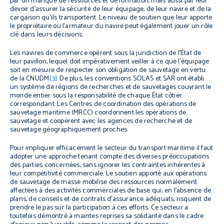
par un manque de ressources et de formation, mais aussi par leur
devoir d’assurer la sécurité de leur équipage, de leur navire et de la
cargaison qu’ils transportent. Le niveau de soutien que leur apporte
le propriétaire ou l’armateur du navire peut également jouer un rôle
clé dans leurs décisions.
Les navires de commerce opèrent sous la juridiction de l’État de
leur pavillon, lequel doit impérativement veiller à ce que l’équipage
soit en mesure de respecter son obligation de sauvetage en vertu
de la CNUDM
[3]
. De plus, les conventions SOLAS et SAR ont établi
un système de régions de recherches et de sauvetages couvrant le
monde entier sous la responsabilité de chaque État côtier
correspondant. Les Centres de coordination des opérations de
sauvetage maritime (MRCC) coordonnent les opérations de
sauvetage et coopèrent avec les agences de recherche et de
sauvetage géographiquement proches.
Pour impliquer efficacement le secteur du transport maritime il faut
adopter une approche tenant compte des diverses préoccupations
des parties concernées, sans ignorer les contraintes inhérentes à
leur compétitivité commerciale. Le soutien apporté aux opérations
de sauvetage de masse mobilise des ressources normalement
affectées à des activités commerciales de base qui, en l’absence de
plans, de conseils et de contrats d’assurance adéquats, risquent de
prendre le pas sur la participation à ces efforts. Ce secteur a
toutefois démontré à maintes reprises sa solidarité dans le cadre