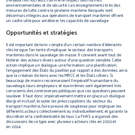
d’enjeux non lucratifs, comme le respect des normes
environnementales et de sécurité. Les enseignements tirés des
mesures de lutte contre la piraterie maritime (lesquels sont
désormais intégrés aux opérations de transport maritime) offrent
un cadre utile pour améliorer les capacités de sauvetage.
Opportunités et stratégies
Il est important de tenir compte d’un certain nombre d’éléments
clés lorsque l’on tente d’impliquer le secteur des transports
maritimes dans le sauvetage de masse. Il convient avant tout de
fédérer des acteurs divers autour d’une question sensible. Cette
action implique un dialogue, une formation, une planification,
l’engagement des États du pavillon par rapport à des données, ainsi
que la création de liens avec les MRCC et les États côtiers. Si
beaucoup de marins reconnaissent l’impératif humanitaire du
sauvetage, leurs employeurs et eux-mêmes sont également très
conscients des controverses politiques que ces questions peuvent
soulever. Il faut donc impérativement mettre en place un dialogue
élargi et inclusif, écouter les préoccupations du secteur du
transport maritime, faire preuve de souplesse pour impliquer les
différents acteurs collectivement ou individuellement, et garantir la
discrétion et la confidentialité de tous. La FHAS a organisé des
discussions de ce type avec plusieurs acteurs clés en 2023 et
en 2024.