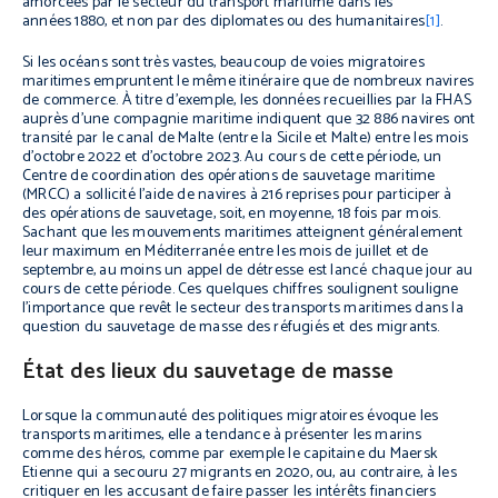
amorcées par le secteur du transport maritime dans les
années 1880, et non par des diplomates ou des humanitaires
[1]
.
Si les océans sont très vastes, beaucoup de voies migratoires
maritimes empruntent le même itinéraire que de nombreux navires
de commerce. À titre d’exemple, les données recueillies par la FHAS
auprès d’une compagnie maritime indiquent que 32 886 navires ont
transité par le canal de Malte (entre la Sicile et Malte) entre les mois
d’octobre 2022 et d’octobre 2023. Au cours de cette période, un
Centre de coordination des opérations de sauvetage maritime
(MRCC) a sollicité l’aide de navires à 216 reprises pour participer à
des opérations de sauvetage, soit, en moyenne, 18 fois par mois.
Sachant que les mouvements maritimes atteignent généralement
leur maximum en Méditerranée entre les mois de juillet et de
septembre, au moins un appel de détresse est lancé chaque jour au
cours de cette période. Ces quelques chiffres soulignent souligne
l’importance que revêt le secteur des transports maritimes dans la
question du sauvetage de masse des réfugiés et des migrants.
État des lieux du sauvetage de masse
Lorsque la communauté des politiques migratoires évoque les
transports maritimes, elle a tendance à présenter les marins
comme des héros, comme par exemple le capitaine du
Maersk
Etienne
qui a secouru 27 migrants en 2020, ou, au contraire, à les
critiquer en les accusant de faire passer les intérêts financiers