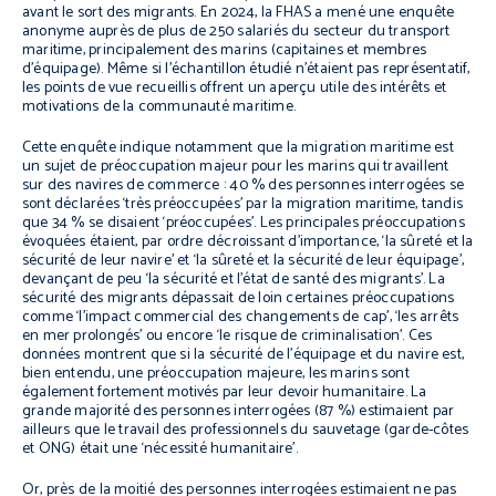
avant le sort des migrants. En 2024, la FHAS a mené une enquête
anonyme auprès de plus de 250 salariés du secteur du transport
maritime, principalement des marins (capitaines et membres
d’équipage). Même si l’échantillon étudié n’étaient pas représentatif,
les points de vue recueillis offrent un aperçu utile des intérêts et
motivations de la communauté maritime.
Cette enquête indique notamment que la migration maritime est
un sujet de préoccupation majeur pour les marins qui travaillent
sur des navires de commerce : 40 % des personnes interrogées se
sont déclarées ‘très préoccupées’ par la migration maritime, tandis
que 34 % se disaient ‘préoccupées’. Les principales préoccupations
évoquées étaient, par ordre décroissant d’importance, ‘la sûreté et la
sécurité de leur navire’ et ‘la sûreté et la sécurité de leur équipage’,
devançant de peu ‘la sécurité et l’état de santé des migrants’. La
sécurité des migrants dépassait de loin certaines préoccupations
comme ‘l’impact commercial des changements de cap’, ‘les arrêts
en mer prolongés’ ou encore ‘le risque de criminalisation’. Ces
données montrent que si la sécurité de l’équipage et du navire est,
bien entendu, une préoccupation majeure, les marins sont
également fortement motivés par leur devoir humanitaire. La
grande majorité des personnes interrogées (87 %) estimaient par
ailleurs que le travail des professionnels du sauvetage (garde-côtes
et ONG) était une ‘nécessité humanitaire’.
Or, près de la moitié des personnes interrogées estimaient ne pas