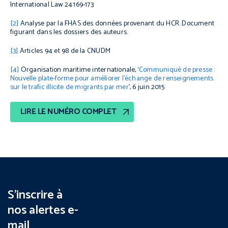
International Law
24:169-173
[2]
Analyse par la FHAS des données provenant du HCR. Document
figurant dans les dossiers des auteurs.
[3]
Articles 94 et 98 de la CNUDM
[4]
Organisation maritime internationale, ‘
Communiqué de presse :
Nouvelle plate-forme pour améliorer l’échange de renseignements
sur le trafic illicite de migrants par mer
’, 6 juin 2015
LIRE LE NUMÉRO COMPLET
S’inscrire à
nos alertes e-
mail