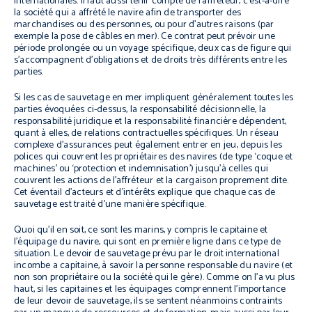
internationales. Il faut aussi tenir compte de l’affréteur, c’est-à-dire
la société qui a affrété le navire afin de transporter des
marchandises ou des personnes, ou pour d’autres raisons (par
exemple la pose de câbles en mer). Ce contrat peut prévoir une
période prolongée ou un voyage spécifique, deux cas de figure qui
s’accompagnent d’obligations et de droits très différents entre les
parties.
Si les cas de sauvetage en mer impliquent généralement toutes les
parties évoquées ci-dessus, la responsabilité décisionnelle, la
responsabilité juridique et la responsabilité financière dépendent,
quant à elles, de relations contractuelles spécifiques. Un réseau
complexe d’assurances peut également entrer en jeu, depuis les
polices qui couvrent les propriétaires des navires (de type ‘coque et
machines’ ou ‘protection et indemnisation’) jusqu’à celles qui
couvrent les actions de l’affréteur et la cargaison proprement dite.
Cet éventail d’acteurs et d’intérêts explique que chaque cas de
sauvetage est traité d’une manière spécifique.
Quoi qu’il en soit, ce sont les marins, y compris le capitaine et
l’équipage du navire, qui sont en première ligne dans ce type de
situation. Le devoir de sauvetage prévu par le droit international
incombe a capitaine, à savoir la personne responsable du navire (et
non son propriétaire ou la société qui le gère). Comme on l’a vu plus
haut, si les capitaines et les équipages comprennent l’importance
de leur devoir de sauvetage, ils se sentent néanmoins contraints