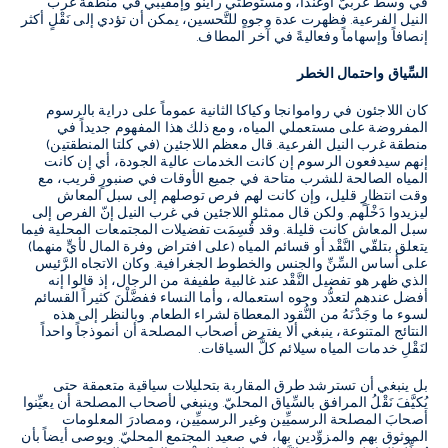
في وسط غربيّ أوغندا، ومستوطتي راينو وإمفيبي في منطقة غرب
النيل الفرعية. فظهرت عدة وجوهٍ للتَّحسين، يمكن أن تؤدي إلى نَقْلٍ أكثر
إنصافاً وإسهاماً وفعاليةً في آخر المطاف.
السِّياق واحتمال الخطر
كان اللاجئون في رواموانجا وكياكا الثانية عموماً على دراية بالرسوم
المفروضة على مستعملي المياه، ومع ذلك هذا المفهوم جديداً في
منطقة غرب النيل الفرعية. قال معظم اللاجئين (في كلتا المنطقتين)
إنهم سيدفعون الرسوم إن كانت الخدمات عالية الجودة، أي إن كانت
المياه الصالحة للشرب متاحة في جميع الأوقات في صنبورٍ قريب، مع
وقت انتظارٍ قليل، وإن كانت لهم فرص توصلهم إلى سبل المعاش
ليزيدوا دَخْلَهم. ولكن قال ممثلو اللاجئين في غرب النيل إنّ الفرص إلى
سبل المعاش كانت قليلة. وقد قُسِمَت تفضيلات المجتمعات المحلية فيما
يتعلق بتلقّي النَّقْد أو قسائم المياه (على افتراض وفرة المال لأيٍّ منهما)
على أساس السِّنِّ والجنس والخطوط الجغرافية. وكان الاتجاه الرَّئيس
الذي ظهر هو تفضيل النَّقْد عند غالبية طفيفة من الرجال، إذ قالوا إنه
أفضل عندهم لتعدُّد وجوه استعماله، وأما النساء ففضَّلْنَ كثيراً القسائم
لسوء ما وجَدْنَهُ من النُّقود المعطاة لشراء الطعام. وبالنظر إلى هذه
النتائج المتنوعة، ينبغي ألا يفترض أصحاب المصلحة أن أنموذجاً واحداً
لنَقْلِ خدمات المياه سيلائم كلَّ السياقات.
بل ينبغي أن تسترشد طرق المقاربة بتحليلات سياقية متعمقة حتى
يُكيَّفَ نَقْلُ المرافق بالسِّياق المحليّ. وينبغي لأصحاب المصلحة أن يعيِّنوا
أصحابَ المصلحة الرسميِّين وغير الرسميِّين، ومصادرَ المعلومات
الموثوق بهم والمزوِّدين بها، في صعيد المجتمع المحليّ.
ويوصى أيضاً بأن