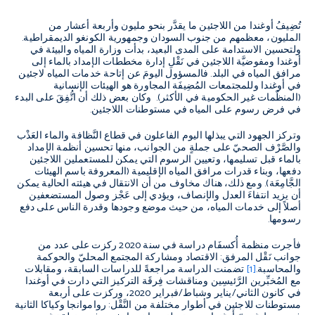
تُضِيفُ أوغندا من اللاجئين ما يقدَّر بنحو مليون وأربعة أعشار من
المليون، معظمهم من جنوب السودان وجمهورية الكونغو الديمقراطية.
ولتحسين الاستدامة على المدى البعيد، بدأت وزارة المياه والبيئة في
أوغندا ومفوضيَّة اللاجئين في نَقْلِ إدارة مخططات الإمداد بالماء إلى
مرافق المياه في البلد. فالمسؤول اليومَ عن إتاحة خدمات المياه لاجئين
في أوغندا وللمجتمعات المُضِيفَة المجاورة هو الهيئات الإنسانية
(المنظّمات غير الحكومية في الأكثر). وكان بعض ذلك أن اتُّفِقَ على البدء
في فرض رسوم على المياه في مستوطنات اللاجئين.
وتركز الجهود التي يبذلها اليوم الفاعلون في قطاع النَّظافة والماء العَذْب
والصَّرْف الصحيّ على جملةٍ من الجوانب، منها تحسين أنظمة الإمداد
بالماء قبل تسليمها، وتعيين الرسوم التي يمكن للمستعملين اللاجئين
دفعها، وبناء قدرات مرافق المياه الإقليمية (المعروفة باسم الهيئات
الجَّامِعَة). ومع ذلك، هناك مخاوف من أن الانتقال في هيئته الحالية يمكن
أن يزيد انتفاءَ العدل والإنصاف، ويؤدي إلى عَجْز وصول المستضعفين
أصلاً إلى خدمات المياه، من حيث موضع وجودها وقدرة الناس على دفع
رسومها.
فأجرت منظمة أُكسفَام دراسة في سنة 2020 ركزت على عدد من
جوانب نَقْل المرفق: الاقتصاد ومشاركة المجتمع المحليّ والحوكمة
والمحاسبة.
[1]
تضمنت الدراسة مراجعةً للدراسات السابقة، ومقابلات
مع المُخبِّرين الرَّئيسِين ومناقشات فِرقَة التركيز التي دارت في أوغندا
في كانون الثاني/يناير وشباط/فبراير 2020، وركزت على أربعة
مستوطنات للاجئين في أطوار مختلفة من النَّقْل: رواموانجا وكياكا الثانية