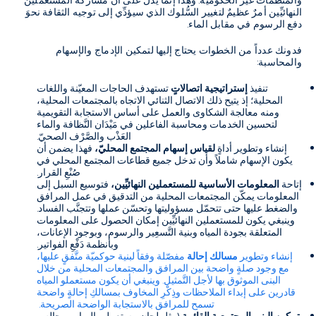
والمنظّمات غير الحكومية. وهذا إنما يدل على أن مشاركة المستعملين
النهائيِّين أمرٌ عظيمٌ لتغيير السُّلوك الذي سيؤدِّي إلى توجيه الثقافة نحوَ
دفع الرسوم في مقابل الماء.
فدونك عدداً من الخطوات يحتاج إليها لتمكين الإدماج والإسهام
والمحاسبة:
تنفيذ
إستراتيجية اتصالاتٍ
تستهدف الحاجات المعيّنة واللغات
المحلية؛ إذ يتيح ذلك الاتصال الثنائي الاتجاه بالمجتمعات المحلية،
ومنه معالجة الشكاوى والعمل على أساس الاستجابة التقويمية
لتحسين الخدمات ومحاسبة الفاعلين في مَيْدَان النَّظافة والماء
العَذْب والصَّرْف الصحيّ.
إنشاء وتطوير أداةٍ
لقياس إسهام المجتمع المحليّ،
فهذا يضمن أن
يكون الإسهام شاملاً وأن تدخل جميع قطاعات المجتمع المحلي في
صُنْعِ القرار.
إتاحة
المعلومات الأساسية للمستعملين النهائيِّين،
فتوسيع السبل إلى
المعلومات يمكّن المجتمعات المحلية من التدقيق في عمل المرافق
والضغط عليها حتى تتحمّل مسؤوليتها وتحسّن عملها وتتجنَّب الفساد.
وينبغي يكون للمستعملين النهائيِّين إمكان الحصول على المعلومات
المتعلقة بجودة المياه وبنية التَّسعِير والرسوم، وبوجود الإعانات،
وبأنظمة دَفْعِ الفواتير.
إنشاء وتطوير
مسالك إحالة
مفصّلة وفقاً لبنية حوكميّة متَّفقٍ عليها،
مع وجود صلةٍ واضحة بين المرافق والمجتمعات المحلية من خلال
البنى الموثوق بها لأجل التَّمثيل. وينبغي أن يكون مستعملو المياه
قادرين على إبداء الملاحظات وذِكْرِ المخاوف بمسالكِ إحالةٍ واضحة
تسمح للمرافق بالاستجابة الواضحة الصريحة.