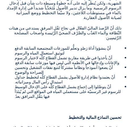
الشهرية، ولكن يُنظَر إليه على أنه خطوةٌ وسيطة ذات شأن قبل إدخال
الرسوم الرسمية. وما يزال تدبير الأصول مُتَحَدِّياً شديداً في إدارة الإمداد
بالماء في مستوطنات اللاجئين، ولا سيَّما التخطيط ووضع الميزانية
لصيانة الأصول العقارية.
ذلك أنّ الرَّصدَ الماليّ الفعّال في نجاح نَقْلِ المرفق يستدعي من هيئات
النَّظافة والماء العَذْب والصَّرْف الصحيّ الرَّئيسة وأصحاب المصلحة
الرَّئيسِين:
أنْ ينشؤوا أداةَ رَصْدٍ وتعلُّم للموزعات المجتمعية السابقة الدفع
لتوثيق استعمال المياه والرسوم
أنْ يأخذوا في طريقة مقاربةٍ تشمل القطاع كلَّه لاختبار الرسوم
والإعانات وإدخالها في الأنظمة التي ليس فيها موزعات سابقة الدفع.
أنْ يضعوا أنموذجاً ونظاماً مشتركاً لتتبع نفقات التشغيل وتحسين
الصراحة والوضوح
أنْ يعتمدوا نظامَ إدارةٍ للأصول يشمل القطاع كلَّه لتخطيط جداول
استبدال رأس المال وميزانياته.
أنْ يتوصَّلوا إلى إجماع يشمل القطاع كلَّه على الإدخال الوسيط
للرسوم غير الرسميّة على مستعملي المياه في المواقع التي لم يُبتَدَأ
فيها بنَقْلِ المرافق بعدُ.
تحسين النماذج المالية والتخطيط