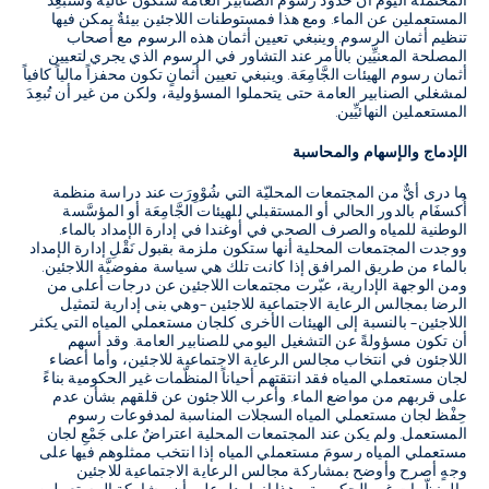
المحتملة اليومَ أنّ حدود رسوم الصنابير العامة ستكون عالية وستُبعِد
المستعملين عن الماء. ومع هذا فمستوطنات اللاجئين بيئةٌ يمكن فيها
تنظيم أثمان الرسوم. وينبغي تعيين أثمان هذه الرسوم مع أصحاب
المصلحة المعنيِّين بالأمر عند التشاور في الرسوم الذي يجري لتعيين
أثمان رسوم الهيئات الجَّامِعَة. وينبغي تعيين أثمانٍ تكون محفزاً مالياً كافياً
لمشغلي الصنابير العامة حتى يتحملوا المسؤولية، ولكن من غير أن تُبعِدَ
المستعملين النهائيِّين.
الإدماج والإسهام والمحاسبة
ما درى أيٌّ من المجتمعات المحليّة التي شُوْوِرَت عند دراسة منظمة
أُكسفَام بالدور الحالي أو المستقبلي للهيئات الجَّامِعَة أو المؤسَّسة
الوطنية للمياه والصرف الصحي في أوغندا في إدارة الإمداد بالماء.
ووجدت المجتمعات المحلية أنها ستكون ملزمة بقبول نَقْلِ إدارة الإمداد
بالماء من طريق المرافق إذا كانت تلك هي سياسة مفوضيَّة اللاجئين.
ومن الوجهة الإدارية، عبّرت مجتمعات اللاجئين عن درجات أعلى من
الرضا بمجالس الرعاية الاجتماعية للاجئين –وهي بنى إدارية لتمثيل
اللاجئين– بالنسبة إلى الهيئات الأخرى كلجان مستعملي المياه التي يكثر
أن تكون مسؤولةً عن التشغيل اليومي للصنابير العامة. وقد أسهم
اللاجئون في انتخاب مجالس الرعاية الاجتماعية للاجئين، وأما أعضاء
لجان مستعملي المياه فقد انتقتهم أحياناً المنظّمات غير الحكومية بناءً
على قربهم من مواضع الماء. وأعرب اللاجئون عن قلقهم بشأن عدم
حِفْظ لجان مستعملي المياه السجلات المناسبة لمدفوعات رسوم
المستعمل. ولم يكن عند المجتمعات المحلية اعتراضٌ على جَمْعِ لجان
مستعملي المياه رسومَ مستعملي المياه إذا انتخب ممثلوهم فيها على
وجهٍ أصرح وأوضح بمشاركة مجالس الرعاية الاجتماعية للاجئين