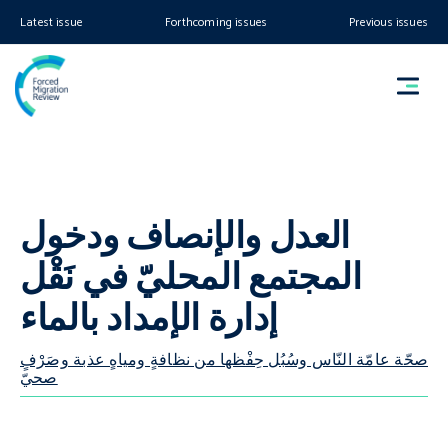
Latest issue
Forthcoming issues
Previous issues
العدل والإنصاف ودخول
المجتمع المحليّ في نَقْل
إدارة الإمداد بالماء
صحّة عامّة النّاس وسُبُل حِفْظها من نظافةٍ ومياهٍ عذبة وصَرْفٍ
صحيّ