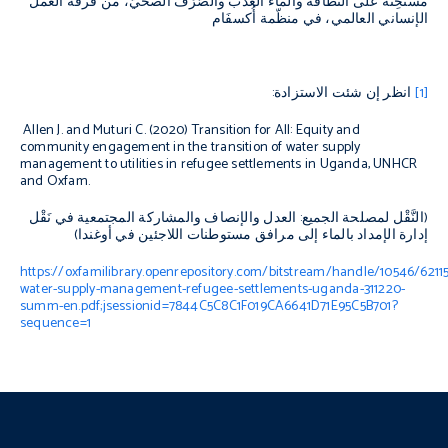
مُسْتَحِثَّةٌ على النَّظافة والماء العَذْب والصَّرْف الصحيّ، من فرقة العمل
الإنساني العالمي، في منظّمة أُكسفَام
[1]
انظر إن شئت الاستزادة:
Allen J. and Muturi C. (2020)
Transition for All: Equity and
community engagement in the transition of water supply
management to utilities in refugee settlements in Uganda
, UNHCR
and Oxfam
.
(النَّقْل لمصلحة الجميع: العدل والإنصاف والمشاركة المجتمعية في نَقْل
إدارة الإمداد بالماء إلى مرافق مستوطنات اللاجئين في أوغندا)
https://oxfamilibrary.openrepository.com/bitstream/handle/10546/62115
water-supply-management-refugee-settlements-uganda-311220-
summ-en.pdf;jsessionid=7844C5C8C1F019CA6641D71E95C5B701?
sequence=1