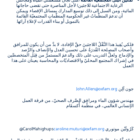
تمكين البنى المجتمعية القائمة
(مثل لجان مستعملي المياه ومجالس
الرعاية الاجتماعية للاجئين) لأجل المناصرة حتى تقضى حاجاتها
المائية، ومن السبل إلى ذلك توسيع المدارك بمسائل الإقصاء. ويمكن
أن تدعمَ المنظّماتُ غير الحكومية المنظّماتِ المجتمعيّةَ القائمةَ
بالتمويل أو ببناء القدرات لإعلاءِ آرائها.
فلكي يُفِيدَ هذا النَّقْلُ اللاجئينَ حقَّ الإفادة، لا بدَّ من أن يكون للمرافق
وأصحاب المصلحة القُدرَةُ على تحسين العدل والإنصاف والرَّصد
والإدماج. ولعلَّ التدريب على ذلك والدعمَ المستمرَّ من قِبَل المتخصصِّين
في إشراك المجتمع المحليّ والاقتصاديّات والمحاسبة يعينان على هذا
العمل.
جون آلِن
John.Allen@oxfam.org
مهندس شؤون الماء ومرافق الصَّرف الصحيّ، من فرقة العمل
الإنساني العالمي، في منظّمة أُكسفَام
كَرُولَيْن موتوري
caroline.muturi@oxfam.org
@CarolMahighups