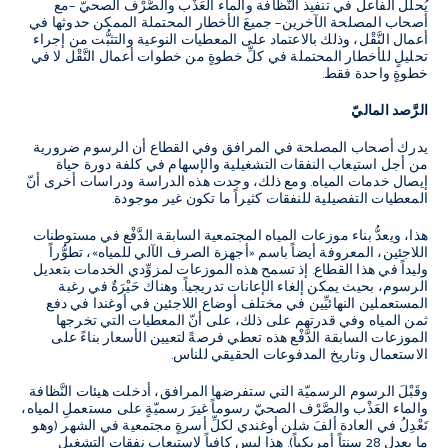
يُحلِّل الفاعل في تنفيذ النَّظافة والماء العَذْب والصَّرْف الصحيّ –مع
أصحاب المصلحة الآخرين– جميعَ الأخطار المحتملة الممكن حدوثها في
أعمال النَّقْل، وذلك بالاعتماد على المعطيات النوعية والتثبُّت من إجراء
تحليلٍ للأخطار المحتملة في كلِّ خطوةٍ من خطوات أعمال النَّقْل لا في
خطوةٍ واحدة فقط.
الرَّصد الماليّ
يدرك أصحاب المصلحة في المرافق وفي القطاع أن الرسوم ضرورية
من أجل استيعاب النفقات التشغيلية والإسهام في كلفة دورة حياة
إيصال خدمات المياه. ومع ذلك، وجدت هذه الدراسة ودراسات أخرى أنّ
المعطيات التفصيلية للنفقات كثيراً ما تكون غير موجودة.
هذا، ويعدُّ بناء موزعات المياه المجتمعية السابقة الدَّفْع في مستوطنات
اللاجئين، المعروفة أيضاً باسم «أجهزة الصرف الآلي للمياه»، تطوُّراً
وليداً في هذا القطاع. إذ تسمح هذه الموزعات لمزوِّدي الخدمات بتعديل
الرسوم، بحيث يمكن إلغاء الإعانات تدريجياً. وهناك حَيْرَةٌ في رغبة
المستعملين النهائيِّين في مختلف أوضاع اللاجئين في أوغندا في دفع
ثمن المياه وفي قدرتهم على ذلك، على أنّ المعطيات التي تخرجها
الموزعات السابقة الدَّفْع هذه تعطي فرصةً لتعيين الأسعار بناءً على
الاستعمال وتاريخ المدفوعات الحقيقي للناس.
وقَبْلَ الرسوم الرسميّة التي ستفرضها المرافق، أدخلت هيئات النَّظافة
والماء العَذْب والصَّرْف الصحيّ رسوماً غيرَ رسميّةٍ على مستعملِ المياه،
تَعْدِلُ في العادة ألفَ شلن أوغندي لكلِّ أسرةٍ مجتمعية في الشهر (وهو
ما يعدل 28 سنتاً أمريكياً). هذا ليس كافياً لاستيعاب نفقات التشغيل