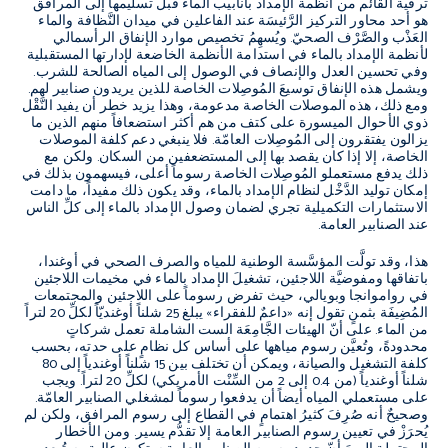
ترقية القائم من أنظمة الإمداد بأنابيب الماء قبل تسليمها إلى المرافق
هو أحد محاور التركيز الرَّئيسَة عند الفاعلين في ميدان النَّظافة والماء
العَذْب والصَّرْف الصحيّ. ويُسهِمُ تخصيص موارد الإنفاق الرأسمالي
لأنظمة الإمداد بالماء في استدامة الأنظمة الخاضعة لإدارتها المستقبلية
وفي تحسين العدل والإنصاف في الوصول إلى المياه الصالحة للشرب.
ويشمل هذه الإنفاق توسيعَ المُوصِلات الخاصة للذين يريدون صنابير لهم.
ومع ذلك، هذه الموصلات الخاصة مدعومة، وهذا يزيد خطر أن يفيد النَّقْل
ذوي الأحوال الميسورة على كتف من هم أكثر استضعافاً منهم الذين ما
يزالون يفتقرون إلى المُوصِلات العامّة. فلا ينبغي دعم كلفة الموصلات
الخاصة، إلا إذا كان يقصد بها إلى المستضعفين من السكان. ولكن مع
ذلك يدفع مستعملو المُوصِلات الخاصة رسوماً أعلى، فيسهمون بذلك في
إمكان توليد الدَّخْل لنظام الإمداد بالماء، وقد يكون ذلك مفيداً، ما دامت
الاستثمارات التكميلية تجري لضمان وصول الإمداد بالماء إلى كلِّ الناس
عند الصنابير العامة.
هذا، وقد تولَّت المؤسَّسة الوطنية للمياه والصرف الصحي في أوغندا،
باتفاقها ومفوضيَّة اللاجئين، تشغيلَ الإمداد بالماء في مخيمات اللاجئين
في رواموانجا وبويالي، حيث تفرض رسوماً على اللاجئين والمجتمعات
المُضِيفَة بثمنٍ تقول إنه «داعمٌ للفقراء» يبلغ 25 شلناً أوغنديّاً لكلِّ 20 لتراً
من الماء. على أنّ الهيئات الجَّامِعَة الست الشاملة تعمل شركاتٍ
محدودةً، وتُعيَّن رسوم مياهها على أساس كل نظامٍ على حدته، بحسب
كلفة التشغيل والصيانة، ويمكن أن تختلف بين 15 شلناً أوغندياً إلى 80
شلناً أوغندياً (من 0.4 إلى 2 من السِّنْت الأمريكي) لكلِّ 20 لتراً. ويجب
على مستعملي المياه أيضاً أن يدفعوا رسوماً لمشغلي الصنابير العامّة.
وصحيحٌ أنه صُرِفَ كثيرُ اهتمامٍ في القطاع إلى رسوم المرافق، ولكن لم
يُحرَزْ في تعيين رسوم الصنابير العامة إلا تقدُّم يسير. ومن الأخطار