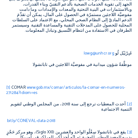
الجهد إلى تقوية الخدمات الصحية بالدعم التقنيّ وبناء القدرات،
وبالاستثمارات في البنية التحتية والمعدات والإمدادات. وما دامت
مفوضيَّة اللاجئين مستمرّة في الحصول على المال، يمكن أن تقدِّمَ
الدعم الماديّ إلى النظام الصحي المحلي، مع الاعتماد على السلطات
المحلية للحصول على المدخلات التقنية والمساعدة التقنية. وسيستمر
الطرفان في الاستفادة من انتظام التَّنسيق وتبادل المعلومات.
غَبِرْيَيْل لُو
lowg@unhcr.org
موظَّفةُ شؤون ميدانية في مفوضيَّة اللاجئين في تاباتشولا
[1]
COMAR
www.gob.mx/comar/articulos/la-comar-en-numeros-
271284?idiom=es
[2]
أحدث المعطيات ترجع إلى سنة 2018، من المجلس الوطني لتقويم
التنمية الاجتماعية
bit.ly/CONEVAL-data-2018
[3]
يقع في تاباتشولا سِغْلُو الواحد والعشرين (
Siglo XXI
)، وهو مركز حَجْزٍ
يديره المعهد الوطني للهجرة. ثم إنّه أحد أكبر المراكز في أمريكا