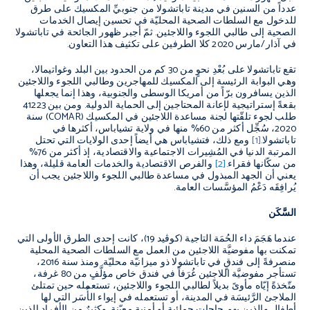
عدداً من السنين في مدينة تاباتشولا من جنوبيِّ المكسيك على طرق
للدخول مع السلطات الصحية المحليّة في تحسين إيصال الخدمات
الصحية إلى طالبي اللجوء واللاجئين. ثمّ أجبر ظهور الجائحة في تاباتشولا
في آذار/مارس 2020 كلا الطرفين على تكثيف هذا التعاون.
تقع تاباتشولا على بُعْدِ نحوٍ من 30 كم من الحدود بين البلد وغواتيمالا،
وهي البوابة الرئيسة إلى المكسيك للمهاجرين وطالبي اللجوء واللاجئين
الذين يسافرون برّاً من أمريكا الوسطى والجنوبية، وهذا إنما يجعلها
بقعةً إستراتيجية لإعانة المحتاجين إلى الحماية الدولية. ومن بين 41223
طلب لجوء تلقّتها لجنة مساعدة اللاجئين في المكسيك (
COMAR
) سنة
2020، سُجِّل أكثر من 60% منها في ولاية تشياباس، أكثرها في
تاباتشولا.
[1]
ومع ذلك، فتشياباس هي أيضاً إحدى الولايات التي تحتل
المرتبة الدنيا في المُشِيرات الاجتماعية والاقتصادية، إذ أكثر من 76%
من سكّانها فقراء.
[2]
والفرص الاقتصادية والخدمات العامة قليلة، وهذا
يعني أن الجهد المبذول في مساعدة طالبي اللجوء واللاجئين يجب أن
يُرافِقَه دَعْمُ المؤسَّسات العامة.
السَّكَن
عندما هَجَمَ داء الحُمَة التاجية (كوڤيد 19)، كانت إحدى الطرق الأولى التي
تمكنت بها مفوضيَّة اللاجئين من العمل مع السلطات الصحية المحلية
منصرفةً إلى فندقٍ في تاباتشولا ذو ميزانيّة محليّة. ومنذ سنة 2016،
تستأجر مفوضيَّة اللاجئين غُرَفاً في فندق خاص مؤلَّفٍ من 80 غرفة،
متّخذةً إيّاه مأوىً بديلاً لطالبي اللجوء واللاجئين، تستعمله حين تمتلئ
الملاجئ الرَّئيسَة في المدينة، أو تستعمله في إيواء الأُسَر التي لها
أطفال والذين بهم حاجات حمائية أو أمنية معيّنة. وكثيرٌ من الأفراد الذين