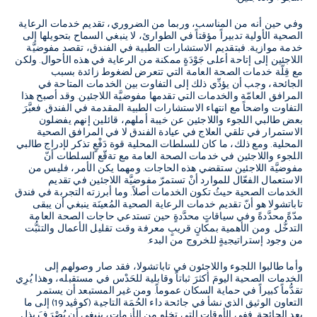
وفي حين أنه من المناسب، وربما من الضروري، تقديم خدمات الرعاية
الصحية الأولية تدبيراً مؤقتاً في الطوارئ، لا ينبغي السماح بتحويلها إلى
خدمة موازية. فبتقديم الاستشارات الطبية في الفندق، تقصد مفوضيَّة
اللاجئين إلى إتاحة أعلى جَوْدَةٍ ممكنة من الرعاية في هذه الأحوال. ولكن
مع قِلّة خدمات الصحة العامة التي تتعرض لضغوط زائدة بسبب
الجائحة، وجب أن يؤدِّي ذلك إلى التفاوت بين الخدمات المتاحة في
المرافق العامّة والخدمات التي تقدمها مفوضيَّة اللاجئين. وقد أصبح هذا
التفاوت واضحاً مع انتهاء الاستشارات الطبية المقدمة في الفندق. فعبَّرَ
بعض طالبي اللجوء واللاجئين عن خيبة أملهم، قائلين إنهم يفضلون
الاستمرار في تلقي العلاج في عيادة الفندق لا في المرافق الصحية
المحلية. ومع ذلك، ما كان للسلطات المحلية قوة دَفْعٍ تذكر لإدراج طالبي
اللجوء واللاجئين في خدمات الصحة العامة مع تةقّع السلطات أنّ
مفوضيَّة اللاجئين ستقضي هذه الحاجات. ومهما يكن الأمر، فليس من
الاستعمال الفعّال للموارد أنْ تستمرّ مفوضيَّة اللاجئين في تقديم
الخدمات الصحية حيثُ تكون الخدمات أصلاً. وما أبرزته التجربة في فندق
تاباتشولا هو أنّ تقديم خدمات الرعاية الصحية المُعينَة ينبغي أن يبقى
مدّةً محدَّدةً وفي سياقاتٍ محدَّدةٍ حين تستدعي حاجات الصحة العامة
التدخُّل. ومن الأهمية بمكانٍ قريبٍ معرفة وقت تقليل الأعمال والتثبُّت
من وجود إستراتيجيةٍ للخروج من البدء.
وأما طالبوا اللجوء واللاجئون في تاباتشولا، فقد صار وصولهم إلى
الخدمات الصحية اليومَ أكثرَ ثباتاً وقابلية للحَدْس في مستقبله، وهذا يُرِي
تقدُّماً كبيراً في حماية السكان عموماً. ومن غير المستبعد أن يستمر
التعاون الوثيق الذي نشأ في جائحة داء الحُمَة التاجية (كوڤيد 19) إلى ما
بعد الجائحة. ففي الأوقات التي تخلو من الأزمات، ينبغي أن يُصْرَفَ بذل