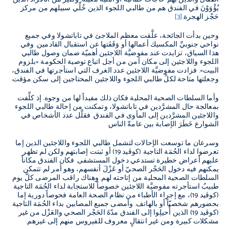
يُؤْوَوْنَ في الفندق هم من طالبي اللجوء الذين خُلِّي سبيلهم من مركز
حَجْز الهجرة.
[3]
وحين بدأت الجائحة، علَّقت معظم الملاجئ في تاباتشولا وفي جميع
نواحي جنوبيِّ المكسيك أعمالها أو وَقَفَتها عن استقبال القادمين. وفي
هذا السياق، تزايدت عند مفوضيَّة اللاجئين أهميّة ضمان وصول طالبي
اللجوء واللاجئين إلى مكان آمن من أجل اتباع توصية الحكومة «بلزوم
البيت». فزادت مفوضيَّة اللاجئين عدد الغرف التي استأجرتها في الفندق،
وجعلتها متاحة لكلِّ طالبي اللجوء واللاجئين المحتاجين إلى سكن مؤقت.
وأما السلطات الصحية المحلية فكان ذلك مفيداً لها من وجوه. إذ كلِّفت
بمعالجة حال المشرَّدين في تاباتشولا، وتمكنت من إحالة طالبي اللجوء
واللاجئين المشرَّدين إلى المأوى في الفندق. فقلَّل عدد الأشخاص في
الشوارع خَطَرَ الإصابة بين عامةّ الناس.
وسرعان ما توسعت الإحالات لتشمل طالبي اللجوء واللاجئين الذين إما
تعرضوا لداء الحُمَة التاجية (كوڤيد 19) أو ثبتت إصابتهم ولكن لم تظهر
عليهم أعراض خطيرة تستدعي دخول المستشفى. فكان الفندق مكاناً
يمكنهم فيه دخول الحَجْر الصحيّ أو عَزْلَ أنفسهم، وهو أمر لم تتمكن
السلطات الصحية المحلية من إتاحته لهم. وهناك راقب المرضى كلَّ يوم
طبيبٌ استأجرته مفوضيَّة اللاجئين خصوصاً للاستجابة لداء الحُمَة التاجية
(كوڤيد 19)، مع إجراء الأطباء من نظام الصحة العامة فحوصاً دورية إما
بحضورهم شخصيّاً أو بالهاتف. وأمضى جميع المصابين بداء الحُمَة التاجية
(كوڤيد 19) الذين أُحيلِوا إلى الفندق مدّةَ الحَجْر الصحي والعَزْل من غير
مشكلات كبيرة ومن غير انتقالٍ معروف للفيروس منهم إلى غيرهم.