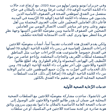
وفي حزيران/يونيو وتموز/يوليو من سنة 2020، مع ارتفاع عدد حالات
داء الحُمَة التاجية (كوڤيد 19)، أُتِيحَت غرفةٌ ووجبات بالمجّان في جناح
منفصل من الفندق لموظفي الصحة في الصفوف الأمامية الذين
يخدمون في منشأة داء الحُمَة التاجية (كوڤيد 19) الرَّئيسة في المدينة.
فأعان ذلك العاملين الصحيِّين على تجنُّب العدوى المحتملة بين أهل
بيتهم. وعلى وجهٍ غير مباشر أكسب الاتصال اليومي بين العاملين
الصحيِّين في الصفوف الأمامية وبين مفوضيَّة اللاجئين أكسبها وجهةَ نظرٍ
فريدةً لتنظر منها وترى كيف كانت الاستجابة للجائحة تتكشَّف.
ولكي يقدم الفندق هذه الخدمات تقديماً آمناً، أنشأت مفوضيَّة اللاجئين
إجراءات التشغيل القياسية في زمن داء الحُمَة التاجية (كوڤيد 19) لعملها
في الفندق خصوصاً. فاستوعبت هذه الإجراءات جوانب مثل المناطق
المنفصلة لملفَّات التَّعريف والحاجات المختلفة، وإتاحة عناصر من مواد
التَّنظيف إلى الهواتف المحمولة وأرقام الطوارئ. وقد أُطلِعَ طالبوا
اللجوء واللاجئون على آخر تطورات داء الحُمَة التاجية (كوڤيد 19)، ومن
ذلك الخدمات التي أُضِرَّت به. ودُرِّبَ جميع الموظَّفين على تدابير الوقاية
من داء الحُمَة التاجية (كوڤيد 19). إضافةً إلى ذلك، قدَّمت السلطات
الصحية المحلية الدعم في تعقيم ماء الفندق بالكلور.
خدمات الرِّعاية الصحية الأولية
في تاباتشولا، ساعدت مشاركة مفوضيَّة اللاجئين مع السلطات الصحية
المحلية في ضمان أن يقدر طالبو اللجوء واللاجئون على الوصول إلى
خدمات الصحة العامة الأساسية بالمجّان ما داموا يقدمون يبرزون وثائق
هوية صادرة عن لجنة مساعدة اللاجئين في المكسيك أو عن سلطات