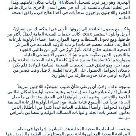
الهجرة، وهو رمز فريد لتسجيل السكان
[4]
وإثبات مكان إقامتهم. وهذا
أمر عظيم الشأن بالنسبة إلى أنه في بعض المدن الأخرى ما يزال طالبو
اللجوء واللاجئون يواجهون متحدِّيات في أخذ العلاج في مرافق الصحة
العامة.
ولكن مع وصول الجائحة إلى ذروتها الأولى في المكسيك بين نيسان/
أبريل وأيلول/سبتمبر 2020، كانت خدمات الصحة العامة تُعمَلُ بأكثر من
طاقتها. ومع تحويل السلطات وجهةَ الموارد بغيةَ إعطاء الأولوية للرعاية
الطارئة، عُلِّقت معظم خدمات الرعاية الأولية المقدمة في المراكز
الصحية المحلية. فكان لذلك تأثيرٌ كبيرٌ في كثيرٍ من طالبي اللجوء
واللاجئين، الذين صعَّبت عليهم شِبَاكُ دعمهم الاجتماعي القليلة
ومواردهم الاقتصادية اليسيرة تحمُّلَ كلفة الرعاية الصحية الخاصّة. وأمر
مهم آخر، وهو تعليق عمل الخدمات الصحية السابقة للولادة فلم يكن
بإمكان الحوامل الحصول على الرعاية الطبية إلا قبل وقت قصير من
الولادة أو في حالة حدوث طارئة من الطوارئ.
ونتيجة لذلك، وَجَبَ أن يرتقي شَأنُ طبيب مفوضيَّة اللاجئين سريعاً
ليشمل إدارةَ عيادةٍ في الفندق لتقديم رعاية صحية أولية بالمجّان لطالبي
اللجوء واللاجئين، وفيهم الذين لم يُؤوَوْا في الفندق. وقد تلقى ما يصل
إلى 45 فرداً في الأسبوع عناية طبية، مع إعطاء الأولوية للرعاية السابقة
للولادة للحوامل.
وأيضاً استقبلت العيادة عدداً كثيراً من الأطفال الذين
يعانون اضطرابات الجلد والتهابات المسالك البولية والمصابين بأمراض
مزمنة.
ودعمت السلطات الصحية المحلية هذه المبادرة بإدراجها في نظام
المراقبة الصحية المحلي وإتاحة بعض المستلزمات الطبية والأدوية ريثما