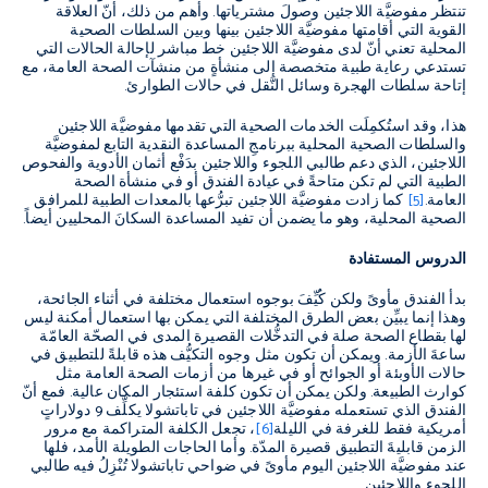
تنتظر مفوضيَّة اللاجئين وصولَ مشترياتها. وأهم من ذلك، أنّ العلاقة
القوية التي أقامتها مفوضيَّة اللاجئين بينها وبين السلطات الصحية
المحلية تعني أنّ لدى مفوضيَّة اللاجئين خط مباشر لإحالة الحالات التي
تستدعي رعاية طبية متخصصة إلى منشأةٍ من منشآت الصحة العامة، مع
إتاحة سلطات الهجرة وسائل النَّقل في حالات الطوارئ.
هذا، وقد استُكمِلَت الخدمات الصحية التي تقدمها مفوضيَّة اللاجئين
والسلطات الصحية المحلية ببرنامجِ المساعدة النقدية التابع لمفوضيَّة
اللاجئين، الذي دعم طالبي اللجوء واللاجئين بدَفْع أثمان الأدوية والفحوص
الطبية التي لم تكن متاحةً في عيادة الفندق أو في منشأة الصحة
العامة.
[5]
كما زادت مفوضيَّة اللاجئين تبرُّعها بالمعدات الطبية للمرافق
الصحية المحلية، وهو ما يضمن أن تفيد المساعدة السكانَ المحليين أيضاً.
الدروس المستفادة
بدأ الفندق مأوىً ولكن كُيِّفَ بوجوه استعمال مختلفة في أثناء الجائحة،
وهذا إنما يبيِّن بعض الطرق المختلفة التي يمكن بها استعمال أمكنة ليس
لها بقطاع الصحة صلة في التدخُّلات القصيرة المدى في الصحّة العامّة
ساعةَ الأزمة. ويمكن أن تكون مثل وجوه التكيُّف هذه قابلةً للتطبيق في
حالات الأوبئة أو الجوائح أو في غيرها من أزمات الصحة العامة مثل
كوارث الطبيعة. ولكن يمكن أن تكون كلفة استئجار المكان عالية. فمع أنّ
الفندق الذي تستعمله مفوضيَّة اللاجئين في تاباتشولا يكلِّف 9 دولاراتٍ
أمريكية فقط للغرفة في الليلة
[6]
، تجعل الكلفة المتراكمة مع مرور
الزمن قابليةَ التطبيق قصيرة المدّة. وأما الحاجات الطويلة الأمد، فلها
عند مفوضيَّة اللاجئين اليوم مأوىً في ضواحي تاباتشولا تُنْزِلُ فيه طالبي
اللجوء واللاجئين.