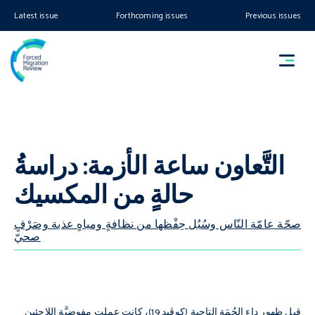
Latest issue
Forthcoming issues
Previous issues
التَّعاون ساعة الأزمة: دراسةُ
حالةٍ من المكسيك
صحّة عامّة النّاس وسُبُل حِفْظها من نظافةٍ ومياهٍ عذبة وصَرْفٍ
صحيّ
قبل ظهور داء الحُمَة التاجية (كوڤيد 19)، كانت عملت مفوضيَّة اللاجئين