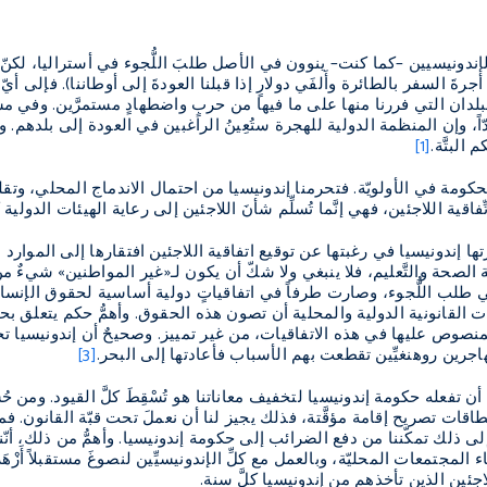
إندونيسيين –كما كنت– ينوون في الأصل طلبَ اللُّجوء في أستراليا، لكنّ أست
جرةَ السفر بالطائرة وأَلفَي دولارٍ إذا قبلنا العودةَ إلى أوطاننا). فإلى أي
بلدان التي فررنا منها على ما فيها من حربٍ واضطهادٍ مستمرَّين. وفي مساك
ّاً، وإن المنظمة الدولية للهجرة ستُعِينُ الراغبين في العودة إلى بلدهم.
وم
 البتَّة.
[1]
حكومة في الأولويّة. فتحرمنا إندونيسيا من احتمال الاندماج المحلي، وت
تِّفاقية اللاجئين، فهي إنَّما تُسلِّم شأنَ اللاجئين إلى رعاية الهيئات الدول
ا إندونيسيا في رغبتها عن توقيع اتفاقية اللاجئين افتقارها إلى الموارد ا
ة الصحة والتَّعليم، فلا ينبغي ولا شكّ أن يكون لـ«غير المواطنين» شيءٌ من 
حق في طلب اللُّجوء، وصارت طرفاً في اتفاقياتٍ دولية أساسية لحقوق الإن
مات القانونية الدولية والمحلية أن تصون هذه الحقوق. وأهمُّ حكم يتعلق ب
صوص عليها في هذه الاتفاقيات، من غير تمييز. وصحيحٌ أن إندونيسيا تحترم 
هاجرين روهنغيِّين تقطعت بهم الأسباب فأعادتها إلى البحر.
[3]
أن تفعله حكومة إندونيسيا لتخفيف معاناتنا هو تُسْقِطَ كلَّ القيود. ومن حُسْ
طاقات تصريح إقامة مؤقَّتة، فذلك يجيز لنا أن نعملَ تحت قبّة القانون
 ذلك تمكّننا من دفع الضرائب إلى حكومة إندونيسيا. وأهمُّ من ذلك، أنّ
ء المجتمعات المحليّة، وبالعمل مع كلِّ الإندونيسيِّين لنصوغَ مستقبلاً أَزْهَر
اجئين الذين تأخذهم من إندونيسيا كلَّ سنة.