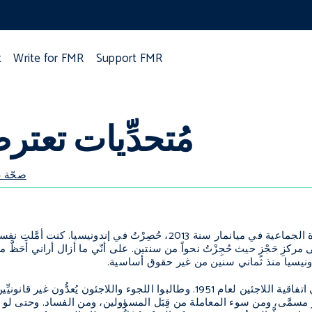
t
Write for FMR
Support FMR
مُتحدِّيات تعترضن
صحّة ع
بعد أن فررت من الإبادة الجماعية في ميانمار سنة 2013، حُصِرْ
 إلى مركزِ حَجْزٍ حيث حُجِزْتُ نحواً من سنتين. على أنّي ما أزال أراني أَحَظ
دونيسيا منذ ثماني سنين من غير حقوق أساسية.
إندونيسيا غير داخلةٍ في اتفاقية اللاجئين لعام 1951. وطالبوا اللجوء والل
ِ مسمَّى، ومن سوء المعاملة من قِبَل المسؤولين، ومن الفساد. وحتى لو أُق