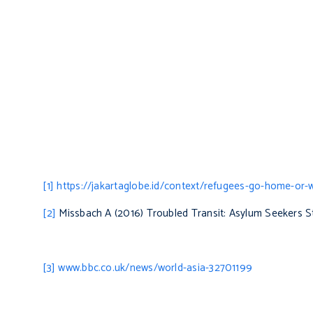
[1]
https://jakartaglobe.id/context/refugees-go-home-or-w
[2]
Missbach A (2016)
Troubled Transit: Asylum Seekers S
[3]
www.bbc.co.uk/news/world-asia-32701199