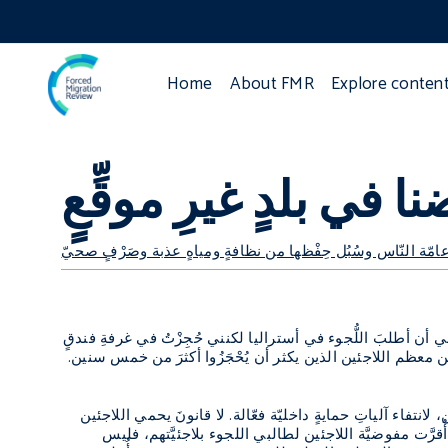
Home
About FMR
Explore conten
ا في بلدٍ غيرِ موقِّعٍ
امّة النّاس وسُبُل حِفْظها من نظافةٍ ومياهٍ عذبة وصَرْفٍ صحيّ
تُ في إندونيسيا. كنت أمَّلت نفسي أن أطلبَ اللُّجوء في أستراليا لكنني حُجِزْتُ في غرفةِ فندقٍ
َّ من معظم اللاجئين الذين يكثر أن يُحْجَزُوا أكثرَ من خمس سنين.
اجئون يُعدُّون غير قانونيِّين، لانتفاء آلياتِ حمايةٍ داخليّة فعّالة. لا قانونَ يحمي اللاجئين
رَّت مفوضيَّة اللاجئين لطالبي اللجوء بلاجئيَّتهم، فليس