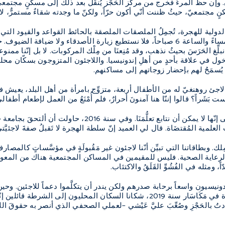
نٍ مجتمعيّ، حيثُ ظننت أنّي أكون حرّاً، ولكنّ ما وجدته شقاءٌ مستمرٌّ، 
لية للهجرة، تُجمِلُ الملصقات الملصقة بالحائط القواعد والقيود التي يجب
بلِّغ الحَرَسَ بحيثُ نذهب، وقد مُنِعنَا من مِلْك المركوبات. لا بل إنّنا م
ول في علاقة بأحدٍ من أهلِ إندونيسيا. واللاجئون المتزوجون بسكّان محليِّي
 يُسمَحُ لهم بإحضار زوجاتهم إلى مساكنهم.
اجئ روهنغيّ له من الأطفال أربعة، متزوِّج بامرأة من أهل البلد، يعيش 
َشَراً؟ قالوا إننّا هنا آمنونَ أحرارٌ، فلم أُمْنَعُ من العمل لإطعام أطفال
لا يُسمَح لنا بالعمل. حتّى إنّها لا يمكن أن نتابع
ت العلمية المُقتضَاة. قال لي العميد إنّ سلطة الهجرة لا تَقبلُ صفةَ لاجئيَّتي
. وبطاقاتنا التي تبيِّن أنّنا لاجئون غير مَقُبولَةٍ في مؤسَّساتٍ كالمصار
عاية الصحية. فليس للمقيمين في المساكن المجتمعية هناك من المعونة الطب
اً، ومثله في الفُشُوِّ القَلَقُ والاكتئاب.
ونيسيون واسعاً برحابة صدرهم ولكن يندر أن يتكلَّموا دعماً للاجئين. وحي
دتُ بالحَجْزِ وصُعِّبَ عليَّ عَيْشي –لعملي الصحفي الذي أنصر به حقوقَ ا