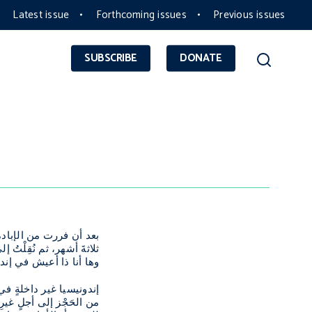
Latest issue
Forthcoming issues
Previous issues
SUBSCRIBE
DONATE
ثلاثةَ أشهر، ثم نُقِلْتُ
وها أنا ذا أعيش في إن
من الحَجْز إلى أجلٍ غير