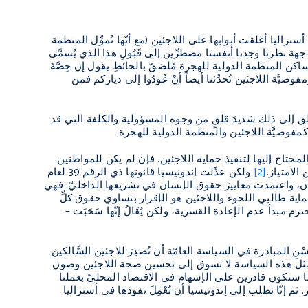
راليا أغلقت أبوابها على اللاجئين (مع أنّها تُموِّل المنظمة
ّ جهة نظرنا وجدنا أنفسنا مضطرِّين إلى قَبُولِ هذا الذي يُسمَّى
ن المنظمة الدولية للهجرة مُلصَقٌ بالحائطِ يقول إن حِصَّةَ
فوضيَّة اللاجئين تُحدِّثنا أيضاً أنْ عُودُوا إلى دياركم فمن
قلق إلى ذلك شديدَ قلقٍ من وجوه المسؤولية والكلفة التي قد
ية كمفوضيَّة اللاجئين والمنظمة الدولية للهجرة.
لمحتاج إليها لتنفيذ حماية اللاجئين. فإن لم يكن للمواطنين
الامتياز.
[2]
ولكن عدَّلت إندونيسيا قانونها ذي الرقم 39 لعام
سان، واعتمدت معاييرَ حقوق الإنسان في تشريعها الداخليّ. فهي
حماية طالبي اللجوء واللاجئين هو الإقرار بتساوي حقوق كلِّ
مبدأ عدم الإعادة القسرية، ولكن يُقَالُ إنّها سَحَبَت –
نِ المبادرة في السياسة العامّة أن تُصدِرَ للاجئين السَّالكينَ
. فمثل هذه السياسة لا تسوق إلى تحسين صحة اللاجئين وصون
نا سنكون قادرين على الإسهام في الاقتصاد المحليّ بعملنا
. ثم إنّا نطلب إلى إندونيسيا أن تُعْمِلَ نفوذها في أستراليا