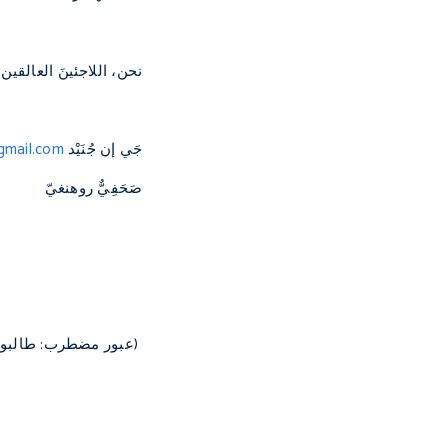
نحن، اللاجئينَ العالقين ف
جَي إن جُنَيْد
gmail.com
صَحَفِيٌّ روهنغيّ
(عبور مضطرب: طالبو لج