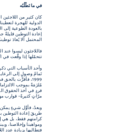
في ما نَطْلُبُه
كان كثير من اللاجئين ال
الدولية للهجرة لتعطينا أ
بالعودة الطوعية إلى ال
إعادة التوطين قليلةٌ جد
المحتمل ألا يُعادَ توطينكم
فاللاجئون ليسوا عند ال
تتحمّلها إذا وقَّعت في ا
وأحد الأسباب التي ذكرته
تَمامُ وصولٍ إلى الرعاي
1999، فأقرَّت بال
مُلزَمَةٌ بموجب الالتزا
فردٍ في أخذ الحقوق المن
مرّاتٍ كثيرةً– قوارب م
وبعدُ، فأوَّل شيءٍ يمكن 
طريقَ إعادة التوطين ب
كرامتهم فقط، بل هي إلى
ومواهبنا وإخلاصنا، وببنا
فتطالبها بزيادة عدد الل