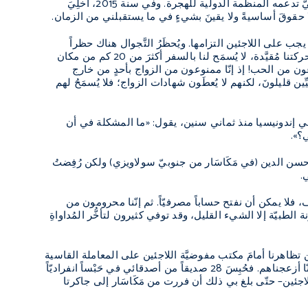
للحرية أو الأمان ضمان. وإن حظَّ المرءُ فخرج من مركز الحَجْز يُنقَلُ بعد ذلك إلى مسكنٍ مجتمعيّ تدعمه المنظمة الدولية للهجرة. وفي سنة 2015، أُخلِيَ
لا حقوقَ أساسيةً ولا يقينَ بشيءٍ في ما يستقبلني من الزمان.
 على اللاجئين التزامها. ويُحظَرُ التَّجوال هناك حظراً
شديداً بين الساعة 10 مساءً والساعة 6 صباحاً، فلا نستطيع زيارة الأصدقاء ولا ضيافة الضيوف. حركتنا مُقيَّدة، لا يُسمَح لنا بالسفر أكثرَ من 20 كم من مكان
منوعون من الحب! إذ إنّا ممنوعون من الزواج بأحدٍ من خارج
ن قليلونَ، لكنهم لا يُعطَون شهادات الزواج؛ فلا يُسمَحُ لهم
في إندونيسيا منذ ثماني سنين، يقول: «ما المشكلة في أن
ي؟».
 تعلُّمَنَا. وفي سنة 2016، حاولت أن ألتحقَ بجامعة حسن الدين (في مَكَاسَار من جنوبيّ سولاويزي) ولكن رُفِضتُ
.
ف، فلا يمكن أن نفتح حساباً مصرفيّاً. ثم إنّنا محرومون من
يّة إلا الشيء القليل، وقد توفي كثيرون لتأخُّر المُداواةِ
ن تظاهرنا أمامَ مكتب مفوضيَّة اللاجئين على المعاملة القاسية
من قِبَل موظَّفي الهجرة في مَكَاسَار سنة 2019، شكانا السكان المحليون إلى الشرطة قائلين إنّا أزعجناهم. فحُبِسَ 28 صديقاً من أصدقائي في حَبْساً انفراديّاً
للاجئين– حتّى بلغ بي ذلك أن فررت من مَكَاسَار إلى جاكرتا