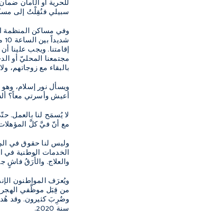
سبيلي فنُقِلْتُ إلى مسك
وفي مساكن المنظمة الدو
إقامتنا. ويجب علينا أن ن
مجتمعنا المحليّ أو الدخ
بالبقاء مع زوجاتهم، ولا
ويسأل نور إسلام، وهو ل
أعيش وأسرتي معاً؟ ألست ب
مع أنّ فيَّ كلَّ المؤهلا
وليس لنا حقوق في المِلك
الخدمات الوطنية في الر
والعلاج. والأَرَقُ فاشٍ جدّ
ويُعرَف المواطنون الإند
وضُرِبَ كثيرون. وقد هُد
سنة 2020.