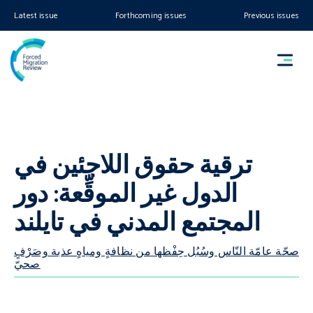
Latest issue
Forthcoming issues
Previous issues
ترقية حقوق اللاجئين في
الدول غير الموقِّعة: دور
المجتمع المدني في تايلند
صحّة عامّة النّاس وسُبُل حِفْظها من نظافةٍ ومياهٍ عذبة وصَرْفٍ
صحيّ