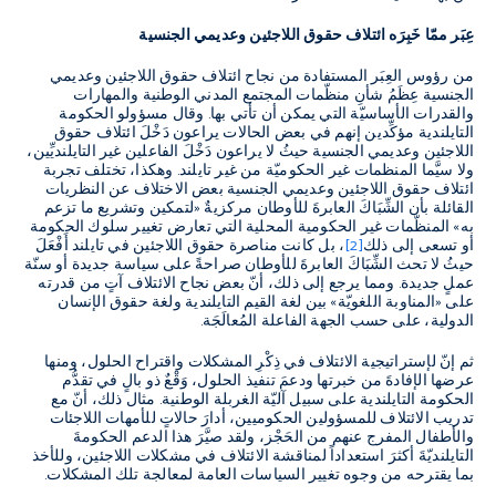
عِبَر ممّا خَبِرَه ائتلاف حقوق اللاجئين وعديمي الجنسية
من رؤوس العِبَر المستفادة من نجاح ائتلاف حقوق اللاجئين وعديمي
الجنسية عِظَمُ شأنِ منظّمات المجتمع المدني الوطنية والمهارات
والقدرات الأساسيّة التي يمكن أن تأتي بها. وقال مسؤولو الحكومة
التايلندية مؤكِّدين إنهم في بعض الحالات يراعون دَخْلَ ائتلاف حقوق
اللاجئين وعديمي الجنسية حيثُ لا يراعون دَخْلَ الفاعلين غير التايلنديِّين،
ولا سيَّما المنظمات غير الحكوميّة من غير تايلند. وهكذا، تختلف تجربة
ائتلاف حقوق اللاجئين وعديمي الجنسية
بعض الاختلاف عن النظريات
القائلة بأن الشِّبَاكَ العابرةَ للأوطان مركزيةٌ «لتمكين وتشريع ما تزعم
به» المنظّمات غير الحكومية المحلية التي تعارض تغيير سلوك الحكومة
أو تسعى إلى ذلك
[2]
، بل كانت مناصرة حقوق اللاجئين في تايلند أَفْعَلَ
حيثُ لا تحث الشِّبَاكَ العابرةَ للأوطان صراحةً على سياسة جديدة أو سنّة
عملٍ جديدة. ومما يرجع إلى ذلك، أنّ بعض نجاح الائتلاف آتٍ من قدرته
على «المناوبة اللغويّة» بين لغة القيم التايلندية ولغة حقوق الإنسان
الدولية، على حسب الجهة الفاعلة المُعالَجَة.
ثم إنّ لإستراتيجية الائتلاف في ذِكْرِ المشكلات واقتراح الحلول، ومنها
عرضها الإفادةَ من خبرتها ودعمَ تنفيذ الحلول، وَقْعٌ ذو بالٍ في تقدُّم
الحكومة التايلندية على سبيل آليّة الغربلة الوطنية. مثال ذلك، أنّ مع
تدريب الائتلاف للمسؤولين الحكوميين، أدارَ حالاتٍ للأمهات اللاجئات
والأطفال المفرج عنهم من الحَجْز، ولقد صيَّرَ هذا الدعم الحكومةَ
التايلنديّةَ أكثرَ استعداداً لمناقشة الائتلاف في مشكلات اللاجئين، وللأخذ
بما يقترحه من وجوه تغيير السياسات العامة لمعالجة تلك المشكلات.