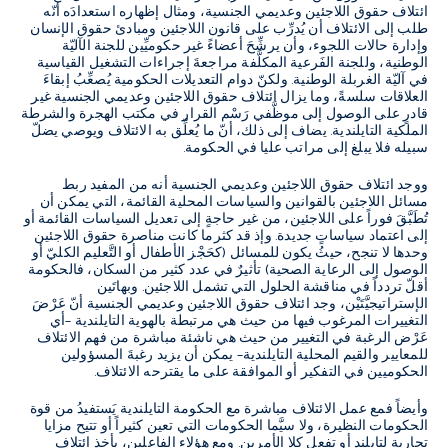
ائتلاف حقوق اللاجئين وعديمي الجنسية، ومثال إظهاره استعدادَه أنّه
طلب إلى الائتلاف أن يُدرِّب على قانون اللاجئين ومبادئ حقوق الإنسان
وإدارة حالات اللجوء، وأن يرشِّحَ أعضاءً غير حكوميِّين للجنة الآليّة
الوطنية، وللجنة الفَرعية المكلَّفة مراجعةَ إجراءات التشغيل القياسية
في آليّة الغربلة الوطنية. ولكنّ دوام التعديلات الحكومية يُصعِّبُ إبقاءَ
العلاقات سلسةً، وما يزال ائتلاف حقوق اللاجئين وعديمي الجنسية غير
قادرٍ على الوصول إلى موظَّفي رَسْم القرار في مكتب الهجرة والشرطة
الملكية التايلندية. يضاف إلى ذلك، أنّ ما يُعلِّق به الائتلاف ويوصي يضلّ
سبيله فلا يبلغ إلى مراتب عليا في الحكومة.
ووجد ائتلاف حقوق اللاجئين وعديمي الجنسية أنه من المفيد ربط
مسائل اللاجئين بالقوانين والسياسات المحلية القائمة، التي يمكن أن
تُطَبَّقَ فوراً على اللاجئين، من غير حاجةٍ إلى تعديل السياسات القائمة أو
إلى اعتماد سياساتٍ جديدة. وإذ قد كثرما كانت مناصرة حقوق اللاجئين
وحدها لا تنجح، حيثُ يكون للمسائل (كحَجْز الأطفال أو التَّعليم الكليّ أو
الوصول إلى الرعاية الصحية) تأثيرٌ في عدد كثير من السكان، فالحكومة
أقلّ تردداً في مناقشة الحلول التي تشمل اللاجئين. وبهاتَين
الإستراتيجيَّتَيْن، وجد ائتلاف حقوق اللاجئين وعديمي الجنسية أنّ عَرْضَ
التغييرات المرغوب فيها من حيث هي مرتبطة بالهوية التايلندية –أي
عَرْض الرغبة في التغيير من حيث هي ناشئة مباشرة من فهم الائتلاف
للمعايير والقيم المحلية التايلندية– يمكن أن يزيد رغبةَ المسؤولين
الحكوميين في التفكير أو الموافقة على ما يقترحه الائتلاف.
وأيضاً فمع عمل الائتلاف مباشرة مع الحكومة التايلندية يَستفيدُ من قوة
الحكومات النظيرة، ولا سيَّما الحكومات التي تعين كثيراً أو تتيح مزايا
تجارية لتايلند أو تفعل كلا الأمرين. ومع هؤلاء الفاعلين، يأخذ ائتلاف