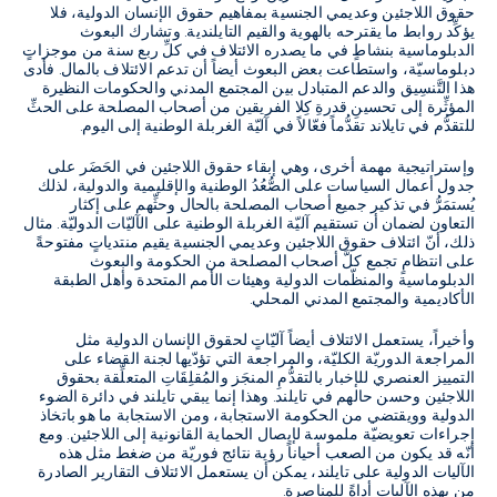
حقوق اللاجئين وعديمي الجنسية بمفاهيم حقوق الإنسان الدولية، فلا
يؤكِّد روابط ما يقترحه بالهوية والقيم التايلندية. وتشارك البعوث
الدبلوماسية بنشاطٍ في ما يصدره الائتلاف في كلِّ ربع سنة من موجزاتٍ
دبلوماسيّة، واستطاعت بعض البعوث أيضاً أن تدعم الائتلاف بالمال. فأدى
هذا التَّنسِيق والدعم المتبادل بين المجتمع المدني والحكومات النظيرة
المؤثِّرة إلى تحسينِ قدرةِ كِلا الفريقين من أصحاب المصلحة على الحثِّ
للتقدُّم في تايلاند تقدُّماً فعّالاً في آليّة الغربلة الوطنية إلى اليوم.
وإستراتيجية مهمة أخرى، وهي إبقاء حقوق اللاجئين في الحَضَر على
جدول أعمال السياسات على الصُّعُدُ الوطنية والإقليمية والدولية، لذلك
يُستمَرُّ في تذكير جميع أصحاب المصلحة بالحال وحثِّهم على إكثار
التعاون لضمان أن تستقيم آليّة الغربلة الوطنية على الآليّات الدوليّة. مثال
ذلك، أنّ ائتلاف حقوق اللاجئين وعديمي الجنسية يقيم منتدياتٍ مفتوحةً
على انتظامٍ تجمع كلَّ أصحاب المصلحة من الحكومة والبعوث
الدبلوماسية والمنظّمات الدولية وهيئات الأمم المتحدة وأهل الطبقة
الأكاديمية والمجتمع المدني المحلي.
وأخيراً، يستعمل الائتلاف أيضاً آليّاتٍ لحقوق الإنسان الدولية مثل
المراجعة الدوريّة الكليّة، والمراجعة التي تؤدّيها لجنة القضاء على
التمييز العنصري للإخبار بالتقدُّمِ المنجَز والمُقلِقَاتِ المتعلِّقة بحقوق
اللاجئين وحسن حالهم في تايلند. وهذا إنما يبقي تايلند في دائرة الضوء
الدولية وويقتضي من الحكومة الاستجابة، ومن الاستجابة ما هو باتخاذ
إجراءات تعويضيّة ملموسة لإيصال الحماية القانونية إلى اللاجئين. ومع
أنّه قد يكون من الصعب أحياناً رؤية نتائج فوريّة من ضغط مثل هذه
الآليات الدولية على تايلند، يمكن أن يستعمل الائتلاف التقارير الصادرة
من بهذه الآليات أداةً للمناصرة.