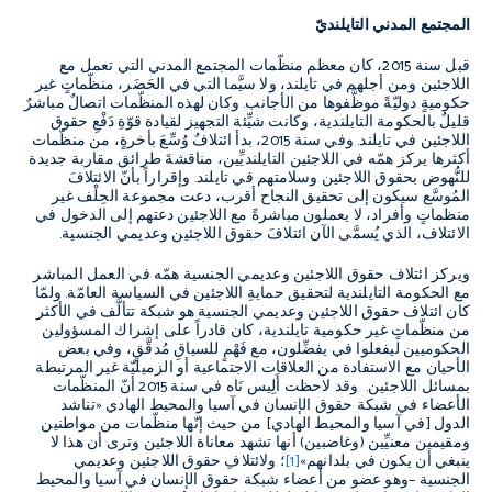
المجتمع المدني التايلنديّ
قبل سنة 2015، كان معظم منظّمات المجتمع المدني التي تعمل مع
اللاجئين ومن أجلهم في تايلند، ولا سيَّما التي في الحَضَر، منظّماتٍ غير
حكوميةٍ دوليّةً موظَّفوها من الأجانب. وكان لهذه المنظّمات اتصالٌ مباشرٌ
قليلٌ بالحكومة التايلندية، وكانت شيِّئة التجهيز لقيادة قوّةِ دَفْعِ حقوق
اللاجئين في تايلند. وفي سنة 2015، بدأ ائتلافٌ وُسِّعَ بأخرةٍ، من منظّمات
أكثرها يركز همّه في اللاجئين التايلنديِّين، مناقشةَ طرائق مقاربة جديدة
للنُّهوض بحقوق اللاجئين وسلامتهم في تايلند. وإقراراً بأنّ الائتلافَ
المُوسَّع سيكون إلى تحقيق النجاح أقرب، دعت مجموعة الحِلْف غير
منظماتٍ وأفراد، لا يعملون مباشرةً مع اللاجئين دعتهم إلى الدخول في
الائتلاف، الذي يُسمَّى الآن ائتلافَ حقوق اللاجئين وعديمي الجنسية.
ويركز ائتلاف حقوق اللاجئين وعديمي الجنسية همّه في العمل المباشر
مع الحكومة التايلندية لتحقيق حمايةِ اللاجئين في السياسة العامّة. ولمّا
كان ائتلاف حقوق اللاجئين وعديمي الجنسية هو شبكة تتألَّف في الأكثر
من منظّماتٍ غير حكومية تايلندية، كان قادراً على إشراك المسؤولين
الحكوميين ليفعلوا في يفضِّلون، مع فَهْمٍ للسياقِ مُدقَّقٍ، وفي بعض
الأحيان مع الاستفادة من العلاقات الاجتماعية أو الزميليّة غير المرتبطة
بمسائل اللاجئين. وقد لاحظت أَلِيس نَاه في سنة 2015 أنّ المنظّمات
الأعضاء في شبكة حقوق الإنسان في آسيا والمحيط الهادي «تناشد
الدول [في آسيا والمحيط الهادي] من حيث إنّها منظّمات من مواطنين
ومقيمين معنيِّين (وغاضبين) أنها تشهد معاناة اللاجئين وترى أن هذا لا
ينبغي أن يكون في بلدانهم»
[1]
؛ ولائتلافِ حقوق اللاجئين وعديمي
الجنسية –وهو عضو من أعضاء شبكة حقوق الإنسان في آسيا والمحيط