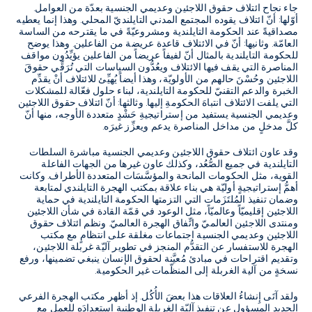
جاء نجاح ائتلاف حقوق اللاجئين وعديمي الجنسية بعدّة من العوامل.
أوّلها: أنّ ائتلاف يقوده المجتمع المدني التايلنديّ المحلي. وهذا إنما يعطيه
مصداقيةً عند الحكومة التايلندية ومشروعيّةً في ما يقترحه من الساسة
العامّة. وثانيها: أنّ في الائتلاف قاعدة عريضة من الفاعلين. وهذا يوضح
للحكومة التايلندية بالمثال أنّ لفيفاً عريضاً من الفاعلين يؤيِّدُون مواقف
المناصرة التي يقف فيها الائتلاف ويعُدُّون السياسات التي تُرَقِّي حقوقَ
اللاجئين وحُسْنَ حالهم من الأولويّة، وهذا أيضاً يُهيِّئ للائتلاف أنْ يقدِّم
الخبرة والدعم التقنيّ للحكومة التايلندية، لبناء حلول فعّالة للمشكلات
التي يلفت الائتلاف انتباهَ الحكومةِ إليها. وثالثها: أنّ ائتلاف حقوق اللاجئين
وعديمي الجنسية يستفيد من إستراتيجيةِ حَشْدٍ متعددة الأوجه، منها أنّ
كلَّ مدخلٍ من مداخل المناصرة يدعم ويعزِّز غيرَه.
وقد عاون ائتلاف حقوق اللاجئين وعديمي الجنسية مباشرة السلطات
التايلندية في جميع الصُّعُد، وكذلك عاون غيرها من الجهات الفاعلة
القوية، مثل الحكومات المانحة والمؤسَّسَات المتعددة الأطراف. وكانت
أهمُّ إستراتيجيةٍ أوليّة هي بناء علاقة بمكتب الهجرة التايلندي لمتابعة
وضمان تنفيذ المُلتَزَمات التي التزمتها الحكومة التايلندية في حماية
اللاجئين إقليميّاً وعالميّاً، مثل الوعود في قمّة القادة في شأن اللاجئين
ومنتدى اللاجئين العالميّ واتِّفاق الهجرة العالميّ. ونظم ائتلاف حقوق
اللاجئين وعديمي الجنسية اجتماعات مغلقة على انتظامٍ مع مكتب
الهجرة للاستفسار عن التقدُّم المنجز في تطوير آليّة غربلة اللاجئين،
وتقديم اقتراحات في مبادئ مُعيَّنة لحقوق الإنسان ينبغي تضمينها، ورفع
نسخةٍ من آلية الغربلة إلى المنظّمات غير الحكومية.
ولقد آتَى إِنشاءُ العلاقات هذا بعضَ الأُكُل. إذ أظهر مكتب الهجرة الفرعي
الحديد المسؤول عن تنفيذ آليّة الغربلة الوطنية استعدادَه للعمل مع