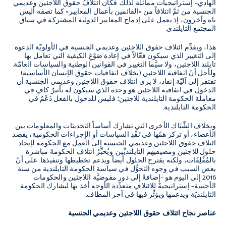
الهادي– إستراتيجيات مماثلة لذلك. فكان ائتلافُ حقوق اللاجئين وعديمي
الجنسية من ثمَّ ائتلافاً من «القائمين بأعمال المعايير» كما تصفه أليس
ناه وآخرون، إذ يعمل على إدماج المعايير الدولية المشتركة في سياق
المجتمع التايلندي.
هذا، ويقدِّم ائتلاف حقوق اللاجئين وعديمي الجنسية في الأولويّة الدعوة
إلى التغيير الذي سيكون فعّالاً في إعادة صَوْغِ الكيفية التي تعامل بها
تايلند اللاجئين، ولا سيَّما التغيير في القوانين الوطنية والسياسات العامّة.
ولأجل أنّ اتفاقية اللاجئين (بخلاف اتفاقيات حقوق الإنسان الأساسية)
تفتقر إلى آليّة إنفاذ، لا يرى ائتلاف حقوق اللاجئين وعديمي الجنسية أن
الدخول في اتفاقية اللاجئين هو وحده الذي سيكون له تأثيرٌ كافٍ في
معاملة الحكومة التايلندية للاجئين؛ فليس للدخول بالفعل دَعْمٌ في
الحكومة التايلندية.
وبخلاف الشِّبَاك الأخرى التي تشارك أساساً التحديثات والمعلومات بين
الأعضاء، أو تركز همّها في نَقْدِ السياسات أو الإجراءات الحكومية، يقصد
ائتلاف حقوق اللاجئين وعديمي الجنسية إلى العمل مع الحكومة لإيجاد
حلول للاجئين ومضيفيهم التايلنديِّين. ويُخبِّرُ ائتلاف الحكومةَ مباشرة
بالمُقْلِقَات، ولكنه يقترح الحلول أيضاً ويدعم تخطيطها وتنفيذها. على أنّ
بعض السبب في وجوه التحوُّل في سياسة الحكومة التايلندية من سنة
2016 إلى اليوم هو –إضافةً إلى دور مفوضيَّة اللاجئين والحكومات
الأجنبية– إستراتيجيةٌ للائتلافِ متعدِّدة الأوجه أخذ بها ليشارك الحكومة
التايلنديّة ويدعمها ويؤثِّر فيها في آخر المطاف.
عناصر نجاح ائتلاف
حقوق اللاجئين وعديمي الجنسية