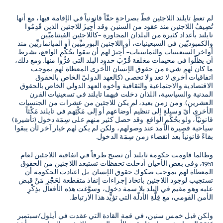
لم تعطِ تايلند اللاجئين قطّ بصراحةٍ حقّاً قانونياً في الإقامة فيها، مع أنها
تُضِيفُ اللاجئين منذ عقود من السنين. وقد أُجِيزَ للاجئين الذين قَدِمُوا
تايلند بأعداد كثيرة من البلدان المجاورة –كاللاجئين الفيتناميّين
والكمبوديّين في السبعينيات، أو اللاجئين البورميِّين أو الميانماريِّين منذ
أواخر السبعينيات والثمانينيات– أُجِيزَ لهم أن يبقوا بحُكْمِ الواقع، بشرط
أن يظلّوا في مخيمات مغلقة قُرْبَ حدود البلد التي فرُّوا منها. ومع ذلك،
ما كان لهم شيء من حقوق الإنسان الأخرى المعطاة لهم بموجب
اتفاقيات أخرى لا تعد ولا تحصى (كالعهد الدوليّ الخاص بالحقوق
الاقتصادية والاجتماعية والثقافية وأخوه العهد الدولي الخاص بالحقوق
المدنية والسياسية، اللذان دخلت فيهما تايلند في تسعينيات القرن
العشرين). ومن زمن بعيد، لم يكن للاجئين من عشرات من الجنسيات
الأخرى أيّ وسيلةٍ إلى تنظيم أوضاعهم أو إلى مَكْثِهم في تايلند مَكْثاً
قانونيّاً، ولو بحُكْمِ الواقع. وقد حصل كثير منهم على سِمَة دخول (تأشيرة)
سياحية قصيرة الأمد عند وصولهم، ولكن لم يكن لهم خيار آخر لأن يبقوا
بقاءً قانونياً بعد انقضاء زمن سِمَة الدخول.
وطالما قاومت حكومة تايلند أن تصبح طرفاً في اتفاقية اللاجئين لعام
1951، وفي بعض الأحيان أدخلت تحفظات تستبعد اللاجئين من الحقوق
المعطاة لهم بموجب صكوك حقوق الإنسان. بل اعتادت الحكومة أن
تستجيب لوجود اللاجئين باتخاذ إجراءات إنفاذ متقطعة لحَجْزِ مَنْ قبض
عليه وهو مقيم في البلد بلا سمة دخول، وسوَّغت هذه الأفعال بذِكْرِ
الأمن القومي، مع قِلَّةِ الأدلّة التي تؤيِّد هذا الارتباط.
ولكن قبل خمس سنين، في قمة القادة التي عقدت في أيلول/سبتمبر