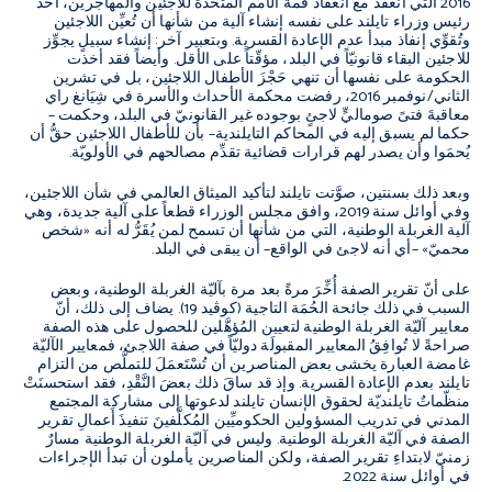
2016 التي انعقد مع انعقاد قمة الأمم المتحدة للاجئين والمهاجرين، أخذ
رئيس وزراء تايلند على نفسه إنشاء آلية من شأنها أن تُعيِّن اللاجئين
وتُقوِّي إنفاذ مبدأ عدم الإعادة القسرية. وبتعبير آخر: إنشاء سبيلٍ يجوِّز
للاجئين البقاء قانونيّاً في البلد، مؤقّتاً على الأقل. وأيضاً فقد أخذت
الحكومة على نفسها أن تنهي حَجْزَ الأطفال اللاجئين، بل في تشرين
الثاني/نوفمبر 2016، رفضت محكمة الأحداث والأسرة في شِيَانغ راي
معاقبةَ فتىً صوماليٍّ لاجئٍ بوجوده غير القانونيّ في البلد، وحكمت –
حكما لم يسبق إليه في المحاكم التايلندية– بأن للأطفال اللاجئين حقُّ أن
يُحمَوا وأن يصدر لهم قرارات قضائية تقدِّم مصالحهم في الأولويّة.
وبعد ذلك بسنتين، صوَّتت تايلند لتأكيد الميثاق العالمي في شأن اللاجئين،
وفي أوائل سنة 2019، وافق مجلس الوزراء قطعاً على آلية جديدة، وهي
آلية الغربلة الوطنية، التي من شأنها أن تسمح لمن يُقَرُّ له أنه «شخص
محميّ» –أي أنه لاجئ في الواقع– أن يبقى في البلد.
على أنّ تقرير الصفة أُخِّرَ مرةً بعد مرة بآليّة الغربلة الوطنية، وبعض
السبب في ذلك جائحة الحُمَة التاجية (كوڤيد 19). يضاف إلى ذلك، أنّ
معايير آليّة الغربلة الوطنية لتعيين المُؤهَّلين للحصول على هذه الصفة
صراحةً لا تُوافِقُ المعايير المقبولَة دوليّاً في صفة اللاجئ، فمعايير الآليّة
غامضة العبارة يخشى بعض المناصرين أن تُسْتَعمَلَ للتملُّص من التزام
تايلند بعدم الإعادة القسرية. وإذ قد ساقَ ذلك بعضَ النَّقْدِ، فقد استحسنَتْ
منظّماتٌ تايلنديّة لحقوق الإنسان تايلند لدعوتها إلى مشاركة المجتمع
المدني في تدريب المسؤولين الحكوميِّين المُكلَّفينَ تنفيذَ أَعمالِ تقرير
الصفة في آليّة الغربلة الوطنية. وليس في آليّة الغربلة الوطنية مسارٌ
زمنيّ لابتداءِ تقرير الصفة، ولكن المناصرين يأملون أن تبدأ الإجراءات
في أوائل سنة 2022.