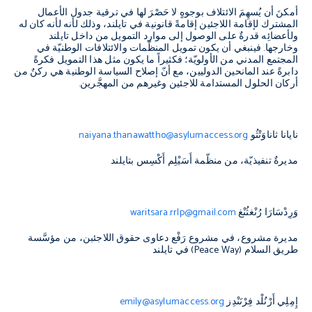
أمكنَ أن يُسهِمَ الائتلاف بوجوهٍ لا حَصْرَ لها في ترقية جدول الأعمال
المشترك لإقامة اللاجئين إقامةً قانونية في تايلند، وذلك لأنه لأنه كان له
ولأعضائِه قدرةٌ على الوصول إلى موارد التمويل من داخل تايلند
وخارجها. فينبغي أن يكون تمويل المنظّمات والائتلافات الوطنيّة في
المجتمع المدني من الأولويّة؛ فكثيراً ما يكون مثل هذا التمويل فكرةً
دابرةً عند المانحين الدوليين، مع أنّ إصلاح السياسة الوطنية هي ركنٌ من
أركان الحلول المستدامة للاجئين وغيرهم من المهجَّرين.
نايانا ثاناوَتْثُو
naiyana.thanawattho@asylumaccess.org
مديرةٌ تنفيذيّة، من منظّمة أَسَيْلِم أَكْسِس بتايلند
وَرِدْسَارَا رُنْغثُنْغ
waritsara.rrlp@gmail.com
مديرة مشروع، في مشروع رَفْع دعاوى حقوق اللاجئبن، من مؤسَّسة
طريق السلام (
Peace Way
) في تايلند
إِمِلِي أَرْنُلْد فِرْنَنْدِز
emily@asylumaccess.org