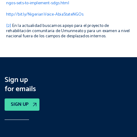
ngos-sets-to-implement-sdgs.html
http://bit.ly/NigerianVoice-AbiaStateNGOs
[2]
En la actualidad buscamos apoyo para el proyecto de
rehabilitación comunitaria de Umunneato y para un examen a nivel
nacional fuera de los campos de desplazados internos.
Sign up
for emails
SIGN UP