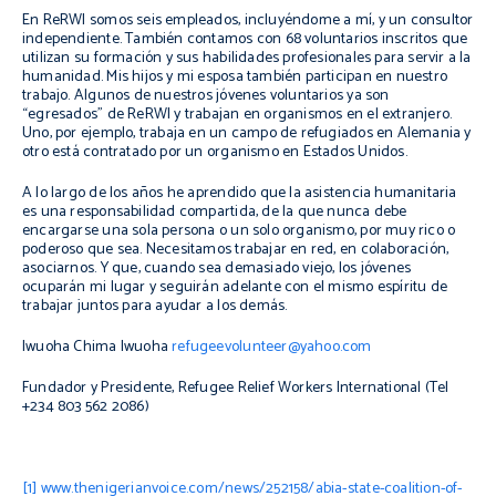
En ReRWI somos seis empleados, incluyéndome a mí, y un consultor
independiente. También contamos con 68 voluntarios inscritos que
utilizan su formación y sus habilidades profesionales para servir a la
humanidad. Mis hijos y mi esposa también participan en nuestro
trabajo. Algunos de nuestros jóvenes voluntarios ya son
“egresados” de ReRWI y trabajan en organismos en el extranjero.
Uno, por ejemplo, trabaja en un campo de refugiados en Alemania y
otro está contratado por un organismo en Estados Unidos.
A lo largo de los años he aprendido que la asistencia humanitaria
es una responsabilidad compartida, de la que nunca debe
encargarse una sola persona o un solo organismo, por muy rico o
poderoso que sea. Necesitamos trabajar en red, en colaboración,
asociarnos. Y que, cuando sea demasiado viejo, los jóvenes
ocuparán mi lugar y seguirán adelante con el mismo espíritu de
trabajar juntos para ayudar a los demás.
Iwuoha Chima Iwuoha
refugeevolunteer@yahoo.com
Fundador y Presidente, Refugee Relief Workers International (Tel
+234 803 562 2086)
[1]
www.thenigerianvoice.com/news/252158/abia-state-coalition-of-