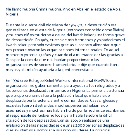
Me llamo Iwuoha Chima Iwuoha. Vivo en Aba, en el estado de Abia,
Nigeria.
Durante la guerra civil nigeriana de 1967-70, la desnutrición era
generalizada en el este de Nigeria (entonces conocido como Biafra)
y muchos niños murieron a causa del
kwashiorkor
, una forma grave
de desnutrición. En 1969, cuatro de mis hermanos y yo padecimos el
kwashiorkor
, pero sobrevivimos gracias al socorro alimentario que
nos proporcionaron las organizaciones internacionales. En aquel
momento yo tenía 13 años y cuando oí a mi madre dar las gracias a
Dios por la comida que nos habían proporcionado las
organizaciones de socorro humanitario, le dije que cuando fuera
mayor, yo también ayudaría a la gente necesitada.
En 1994 creé Refugee Relief Workers International (ReRWI), una
organización no gubernamental, para ayudar a los refugiados y a
las personas desplazadas internas en Nigeria. La primera asistencia
que proporcionamos fue a la población local que había sido
desplazada por la violencia entre comunidades. Casas, iglesias y
escuelas fueron destruidas, muchas personas habían sido
asesinadas y muchas más habían huido por la noche. Le escribimos
al responsable del Gobierno local para hablarle sobre la difícil
situación de los desplazados. Con su apoyo, realizamos una
evaluación de las necesidades de unas 2000 personas desplazadas
y les ayudamos a nombrar a sus propios líderes. La principal