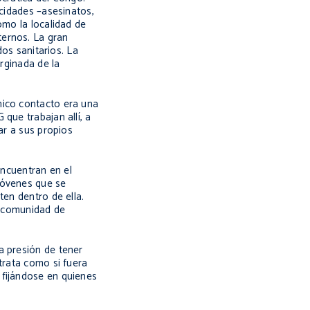
ocidades –asesinatos,
omo la localidad de
ternos. La gran
dos sanitarios. La
arginada de la
nico contacto era una
que trabajan allí, a
ar a sus propios
encuentran en el
jóvenes que se
ten dentro de ella.
la comunidad de
a presión de tener
trata como si fuera
 fijándose en quienes