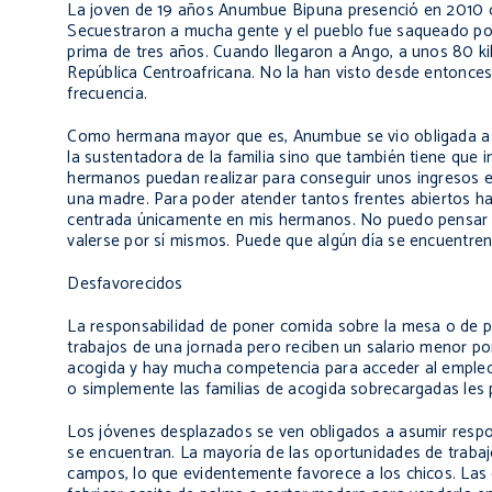
La joven de 19 años Anumbue Bipuna presenció en 2010 c
Secuestraron a mucha gente y el pueblo fue saqueado por 
prima de tres años. Cuando llegaron a Ango, a unos 80 ki
República Centroafricana. No la han visto desde entonce
frecuencia.
Como hermana mayor que es, Anumbue se vio obligada a as
la sustentadora de la familia sino que también tiene que i
hermanos puedan realizar para conseguir unos ingresos e
una madre. Para poder atender tantos frentes abiertos ha
centrada únicamente en mis hermanos. No puedo pensar en 
valerse por sí mismos. Puede que algún día se encuentren
Desfavorecidos
La responsabilidad de poner comida sobre la mesa o de pa
trabajos de una jornada pero reciben un salario menor po
acogida y hay mucha competencia para acceder al empleo.
o simplemente las familias de acogida sobrecargadas les
Los jóvenes desplazados se ven obligados a asumir respon
se encuentran. La mayoría de las oportunidades de trabajo
campos, lo que evidentemente favorece a los chicos. La