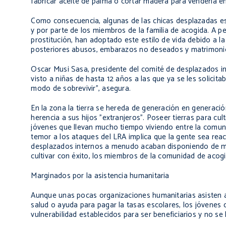
fabricar aceite de palma o cortar madera para venderla e
Como consecuencia, algunas de las chicas desplazadas es
y por parte de los miembros de la familia de acogida. A p
prostitución, han adoptado este estilo de vida debido a la
posteriores abusos, embarazos no deseados y matrimoni
Oscar Musi Sasa, presidente del comité de desplazados int
visto a niñas de hasta 12 años a las que ya se les solicit
modo de sobrevivir", asegura.
En la zona la tierra se hereda de generación en generació
herencia a sus hijos "extranjeros". Poseer tierras para cu
jóvenes que llevan mucho tiempo viviendo entre la comuni
temor a los ataques del LRA implica que la gente sea reaci
desplazados internos a menudo acaban disponiendo de m
cultivar con éxito, los miembros de la comunidad de acog
Marginados por la asistencia humanitaria
Aunque unas pocas organizaciones humanitarias asisten a
salud o ayuda para pagar la tasas escolares, los jóvenes 
vulnerabilidad establecidos para ser beneficiarios y no se