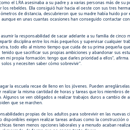
omo el LRA asesinaba a su padre y a varias personas más de su pu
los rebeldes. Ella consiguió huir hacia el oeste con sus tres her
lómetros de distancia, descubrieron que su madre había huido por e
s aunque en unas cuantas ocasiones han conseguido contactar con e
umir la responsabilidad de sacar adelante a su familia de cinco 
mpartir disciplina entre los más pequeños y supervisar cualquier tr
xtra, todo ello al mismo tiempo que cuida de su prima pequeña qu
 tenido que sacrificar sus propias ambiciones y abandonar sus est
mi propia formación; tengo que darles prioridad a ellos", afirma.
 solos y necesiten saber cómo sobrevivir".
gar la escuela recae de lleno en los jóvenes. Pueden arreglársela
r realizar la misma cantidad de horas y tareas que los miembros d
 Algunos se ven obligados a realizar trabajos duros a cambio de a
 piden que se marchen.
sabilidades propias de los adultos para sobrevivir en las nuevas c
 disponibles exigen realizar tareas arduas como la construcción o e
s chicas tienen menos opciones laborales y a menudo acaban reali