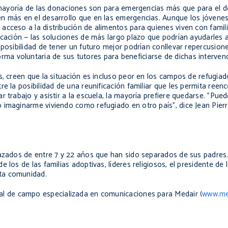
a mayoría de las donaciones son para emergencias más que para el d
n más en el desarrollo que en las emergencias. Aunque los jóvenes
cceso a la distribución de alimentos para quienes viven con famili
ucación — las soluciones de más largo plazo que podrían ayudarles a
 posibilidad de tener un futuro mejor podrían conllevar repercusio
ma voluntaria de sus tutores para beneficiarse de dichas interv
s, creen que la situación es incluso peor en los campos de refugia
e la posibilidad de una reunificación familiar que les permita reen
 trabajo y asistir a la escuela, la mayoría prefiere quedarse. "Pued
 imaginarme viviendo como refugiado en otro país", dice Jean Pierr
lazados de entre 7 y 22 años que han sido separados de sus padres.
 los de las familias adoptivas, líderes religiosos, el presidente de 
ta comunidad.
ial de campo especializada en comunicaciones para Medair (
www.me