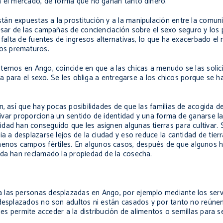
n el mercado, de forma que no ganan tanto dinero.
tán expuestas a la prostitución y a la manipulación entre la comu
esar de las campañas de concienciación sobre el sexo seguro y los p
 falta de fuentes de ingresos alternativas, lo que ha exacerbado el r
os prematuros.
ernos en Ango, coincide en que a las chicas a menudo se las solici
aba para el sexo. Se les obliga a entregarse a los chicos porque se 
n, así que hay pocas posibilidades de que las familias de acogida d
ltivar proporciona un sentido de identidad y una forma de ganarse la
dad han conseguido que les asignen algunas tierras para cultivar. 
a a desplazarse lejos de la ciudad y eso reduce la cantidad de tierr
enos campos fértiles. En algunos casos, después de que algunos 
ida han reclamado la propiedad de la cosecha.
 las personas desplazadas en Ango, por ejemplo mediante los servi
desplazados no son adultos ni están casados y por tanto no reúnen 
 les permite acceder a la distribución de alimentos o semillas para 