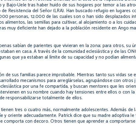
lto y Bajo-Uele tras haber huido de sus hogares por temor a las atr
to de Resistencia del Señor (LRA). Han buscado refugio en lugares c
.000 personas, 12.000 de las cuales son o han sido desplazados in
 alimentos, las semillas para cultivar, al alojamiento o a los cuida
eteras muy deficiente han dejado a la población residente en Ango m
nas sabían de parientes que vivieran en la zona; para otros, su ú
staban en casa. A través de la comunidad eclesiástica y de las ONG 
lgunas que ya estaban al límite de su capacidad y no podían aliment
ión de sus familias parece improbable. Mientras tanto sus vidas se 
esarrollado mecanismos para arreglárselas, agrupándose con otros 
eclesiástica por una fe compartida, y buscan mentores que les orien
e intervienen en su nombre cuando hay tensiones entre ellos o con 
de responsabilizarse totalmente de ellos.
ra tienen tres o cuatro más, normalmente adolescentes. Además de l
uíe y oriente adecuadamente. Patrick dice que su madre adoptiva le 
e se comporta con decoro. Otros tienen que aprender a comportarse