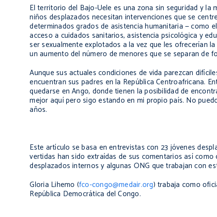
El territorio del Bajo-Uele es una zona sin seguridad y l
niños desplazados necesitan intervenciones que se centre
determinados grados de asistencia humanitaria — como el a
acceso a cuidados sanitarios, asistencia psicológica y ed
ser sexualmente explotados a la vez que les ofrecerían la
un aumento del número de menores que se separan de for
Aunque sus actuales condiciones de vida parezcan difícile
encuentran sus padres en la República Centroafricana. Entr
quedarse en Ango, donde tienen la posibilidad de encontrar
mejor aquí pero sigo estando en mi propio país. No puedo
años.
Este artículo se basa en entrevistas con 23 jóvenes desp
vertidas han sido extraídas de sus comentarios así como de
desplazados internos y algunas ONG que trabajan con es
Gloria Lihemo (
fco-congo@medair.org
) trabaja como ofic
República Democrática del Congo.