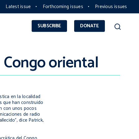
Latest issue
Forthcoming issues
Previous issues
SUBSCRIBE
DONATE
l Congo oriental
tica en la localidad
os que han construido
ven con unos pocos
nicaciones de radio
lecido", dice Patrick,
ocrática del Congo.