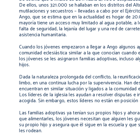
De ellos, unos 321.000 se hallaban en los distritos del A
mutilaciones y secuestros – llevadas a cabo por el Ejérci
Ango, que se estima que en la actualidad es hogar de 20
mayoría tiene un acceso muy limitado al agua potable, a los
falta de seguridad, la lejanía del lugar y una red de carr
asistencia humanitaria.
Cuando los jóvenes empezaron a llegar a Ango algunos ape
comunidad eclesiástica similar a la que conocían cuando e
los jóvenes se les asignaron familias adoptivas, incluso a
hijos.
Dada la naturaleza prolongada del conflicto, la reunificac
limbo, en una continua lucha por la supervivencia. Han d
encuentran en similar situación y ligados a la comunidad 
Los líderes de la iglesia les ayudan a resolver disputas 
acogida. Sin embargo, estos líderes no están en posición 
Las familias adoptivas ya tenían sus propios hijos y aho
que alimentarles, los jóvenes necesitan que alguien les g
su propio hijo y asegura que él sigue en la escuela y qu
les rodean.