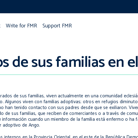
t
Write for FMR
Support FMR
s de sus familias en e
rados de sus familias, viven actualmente en una comunidad eclesiás
o. Algunos viven con familias adoptivas; otros en refugios diminut
a no han tenido contacto con sus padres desde que se exiliaron. Vi
o de sus familias, que reciben de comerciantes o a través de comu
e información cuando un miembro de la familia está enfermo o ha fal
r adoptivo de Ango.
 internos en la Provincia Oriental, en el este de la República Dem