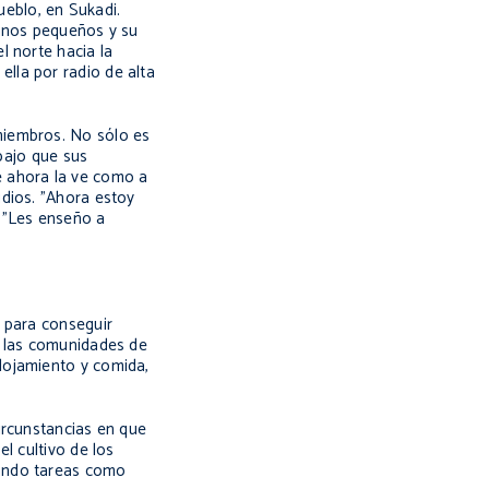
eblo, en Sukadi.
manos pequeños y su
l norte hacia la
lla por radio de alta
miembros. No sólo es
abajo que sus
e ahora la ve como a
udios. "Ahora estoy
 "Les enseño a
s para conseguir
e las comunidades de
lojamiento y comida,
ircunstancias en que
l cultivo de los
zando tareas como