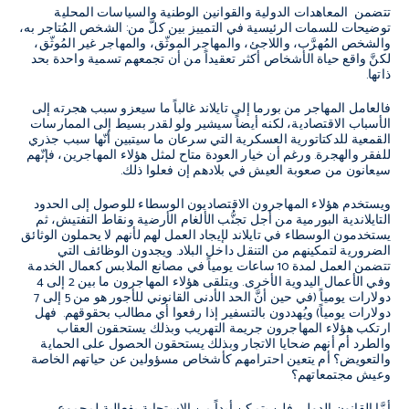
تتضمن المعاهدات الدولية والقوانين الوطنية والسياسات المحلية
توضيحات للسمات الرئيسية في التمييز بين كلّ من: الشخص المُتاجر به،
والشخص المُهرَّب، واللاجئ، والمهاجر الموثّق، والمهاجر غير المُوثّق،
لكنَّ واقع حياة الأشخاص أكثر تعقيداً من أن تجمعهم تسمية واحدة بحد
ذاتها.
فالعامل المهاجر من بورما إلى تايلاند غالباً ما سيعزو سبب هجرته إلى
الأسباب الاقتصادية، لكنه أيضاً سيشير ولو لقدر بسيط إلى الممارسات
القمعية للدكتاتورية العسكرية التي سرعان ما سيتبين أنّها سبب جذري
للفقر والهجرة. ورغم أن خيار العودة متاح لمثل هؤلاء المهاجرين، فإنّهم
سيعانون من صعوبة العيش في بلادهم إن فعلوا ذلك.
ويستخدم هؤلاء المهاجرون الاقتصاديون الوسطاء للوصول إلى الحدود
التايلاندية البورمية من أجل تجنُّب الألغام الأرضية ونقاط التفتيش، ثم
يستخدمون الوسطاء في تايلاند لإيجاد العمل لهم لأنهم لا يحملون الوثائق
الضرورية لتمكينهم من التنقل داخل البلاد. ويجدون الوظائف التي
تتضمن العمل لمدة 10 ساعات يومياً في مصانع الملابس كعمال الخدمة
وفي الأعمال اليدوية الأخرى. ويتلقى هؤلاء المهاجرون ما بين 2 إلى 4
دولارات يومياً (في حين أنَّ الحد الأدنى القانوني للأجور هو من 5 إلى 7
دولارات يومياً) ويُهددون بالتسفير إذا رفعوا أي مطالب بحقوقهم. فهل
ارتكب هؤلاء المهاجرون جريمة التهريب وبذلك يستحقون العقاب
والطرد أم أنهم ضحايا الاتجار وبذلك يستحقون الحصول على الحماية
والتعويض؟ أم يتعين احترامهم كأشخاص مسؤولين عن حياتهم الخاصة
وعيش مجتمعاتهم؟