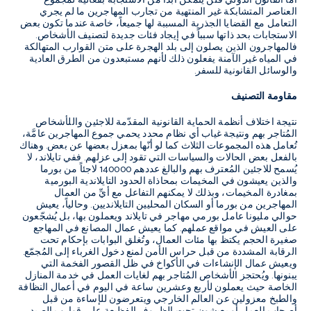
أمَّا القانون الدولي فلن يتمكن أبداً من الاستجابة بفعالية لمجموع
العناصر المتشابكة غير المنتهية من تجارب المهاجرين ما لم يجري
التعامل مع القضايا الجذرية المسببة لها جميعاً، خاصة عندما تكون بعض
الاستجابات بحد ذاتها سبباً في إيجاد فئات جديدة لتصنيف الأشخاص.
فالمهاجرون الذين يصلون إلى بلد الهجرة على متن القوارب المتهالكة
في المياه غير الآمنة يفعلون ذلك لأنهم مستبعدون من الطرق العادية
والوسائل القانونية للسفر.
مقاومة التصنيف
نتيجة اختلاف أنظمة الحماية القانونية المقدّمة للاجئين واللأشخاص
المُتاجر بهم ونتيجة غياب أي نظام محدد يحمي جموع المهاجرين عامَّة،
تُعامل هذه المجموعات الثلاث كما لو أنّها بمعزل بعضها عن بعض. وهناك
بالفعل بعض الحالات والسياسات التي تقود إلى عزلهم. ففي تايلاند، لا
يُسمح للاجئين المُعترف بهم والبالغ عددهم 140000 لاجئاً من بورما
والذين يعيشون في المخيمات بمحاذاة الحدود التايلاندية البورمية
بمغادرة المخيمات، وبذلك لا يمكنهم التفاعل مع أيِّ من العمال
المهاجرين من بورما أو السكان المحليين التايلانديين. وحالياً، يعيش
حوالي مليونا عامل بورمي مهاجر في تايلاند ويعملون بها، بل يُشجّعون
على العيش في مواقع عملهم. كما يعيش عمال المصانع في المهاجع
صغيرة الحجم يكتظ بها مئات العمال، وتُغلق البوابات بإحكام تحت
الرقابة المشددة من قبل حراس الأمن لمنع دخول الغرباء إلى المُجمّع.
ويعيش عمال الإنشاءات في الأكواخ في ظل القصور الفخمة التي
يبنونها. ويُحتجز الأشخاص المُتاجر بهم لغايات العمل في خدمة المنازل
الخاصة حيث يعملون لأربع وعشرين ساعة في اليوم في أعمال النظافة
والطبخ معزولين عن العالم الخارجي ويتعرضون للإساءة من قبل