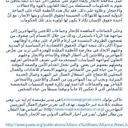
عمل مكافحة الاتجار بإلقاء اللوم على شخص أخر. كما أنه أيضاً يكافئ ما
تقوم به الحكومات المتسلطة من إنفاذ للقانون بالقوة والاعتقالات
والاحتجاز. وعلاوة على ذلك، فقد تنال هذه الأنظمة الثناء على الساحة
الدولية لتصديها للانتهاكات الجسيمة لحقوق الإنسان ومنها الاتجار، مع أنَّ
أجندة حقوق الإنسان تكاد لا يكون لها أولوية بدى تلك الحكومات.
وعلى الجماعات المناهضة للإتجار وجماعات اللاجئين والمهاجرين إلى
مواجهة هذا الرياء باستمرار، وذلك من خلال الانضمام إلى صفوف من
يفضحون الظروف المتسببة في إرغام الأفراد على مغادرة أوطانهم،
سواءٌ أكان ذلك نتيجة انتهاك الحقوق الاقتصادية أم السياسية أو المدنية.
وعليهم الاتحاد في معارضة الأنظمة المقيّدة للهجرة التي تزيد من تعرُّض
المهاجرين واللاجئين إلى أخطار الوفاة والإساءة والاتجار. وعليهم
التعاون لمواجهة السياسات المستخدمة التي تصنف الأشخاص لعزلهم
وفصلهم بعضهم عن بعض، والتي تجعل انعدام الأمن والصفة المؤقتة
جزءاً من حياة كثيرٍ من الأشخاص. وعليهم الانضمام للاتحادات والعمال
المحليين للاحتجاج على استغلال العمال غير المهرة وعمال الخدمة
المنزلية. ويجب أن يبدأ المهاجرون من العمال واللاجئين والأشخاص
المُتاجر بهم والجماعات الداعمة لهم بإثارة قضية التسميات المخصصة
للأشخاص التي لا تعكس إلا جانباً وتوقيتاً بسيطاً من حياة الشخص.
جاكي بولوك (
jackiezaw@gmail.com
) هي مدير مؤسسة إم إيه بي، وهي
منظمة تايلاندية غير حكومية، تهدف إلى تعزيز حقوق العمال البورميين
المهاجرين (
www.mapfoundationcm.org
http://
). تم اقتباس هذا المقال
من مقال أطول، نُشر في أخبار التحالف الدولي ضد الاتجار بالنساء
http://www.gaatw.org/publications/Alliance%20News/Alliance_News_Ju