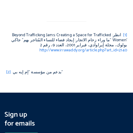
[1]
انظر:
Beyond Trafficking Jams: Creating a Space for Trafficked
Women’
"ما وراء زحام الاتجار: إيجاد فضاء للنساء المُتاجر بهم" جاكي
بولوك، مجلة إيراوادي، فبراير 2001، العدد 9، رقم 2
http://www.irrawaddy.org/article.php?art_id=2140
بدعم من مؤسسة "إم إيه بي"
[2]
Sign up
for emails