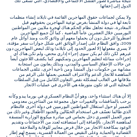
نتيجة مباشرة لصور الفشل الاجتماعي والاقتصادي، التي تسعى تلك
الدول إلى إخفائها.
ولا يمكن لجماعات حقوق المهاجرين القائمة في تايلاند إنشاء منظمات
تابعة لها في دولة المنشأ بغرض توعية المهاجرين بحقوقهم قبل
المغادرة، نتيجة تجاهل نظام الحكم هناك لهجرة ملايين من المواطنين
البورميين خلال العشرين عاماً الماضية ، كما أنَّ جميع المهاجرين
اضطروا للرحيل دون أن يحملوا معهم أي وثائق كانت. ومنذ أوائل عام
2009، وافق النظام على إصدار الوثائق (في شكل جوازات سفر مؤقتة،
لا يسري مفعولها إلا لعبور الحدود إلى تايلاند) وذلك لبعض المهاجرين دون
غيرهم. لكن ذلك لم يكن سوى إجراء إداري محض، ولم تكن هناك أي
إجراءات مماثلة لتعليم المهاجرين وتمكينهم. كما يكشف اللاجئون أيضاً
عن حالات الإخفاق السياسي والمدني، وبذلك يعانون من استجابة
مشابهة من حكومات دول المنشأ. ومن ناحية أخرى، تتلقى الجماعات
المناهضة للاتجار الدعم والاعتراف الشعبي بعملها على الرغم من
ملاقاتها في الغالب لمشكلة نقص التعاون الكامل من قِبل السلطات
المحلية التي قد تكون متورطة هي الأخرى في عمليات الاتجار.
إلا أن هناك استثناء واحد، وهو أنَّ النظام العسكري في بورما يبدو وكأنه
يرحب بالمناقشات والتغييرات حول مجموعة من المتاجرين معدومي
الضمير أو حول استغلال المواطنين البورميين في دولة أخرى. فالنظام
الذي طالما تعسّف في استخدام الحمّالين والجنود الأطفال وغير ذلك من
صور العمل القسري دخل بحماس في مبادرة ميكونغ الوزارية المنسقة
لمناهضة الاتجار، بالإضافة إلى استضافته لعدد من الاجتماعات وتقديم
الوعود بمكافحة الاتجار من خلال فرض معايير للوقاية والملاحقة
القضائية والحماية. وعلى النقيض من العمالة القسرية، يسمح لهم إطار