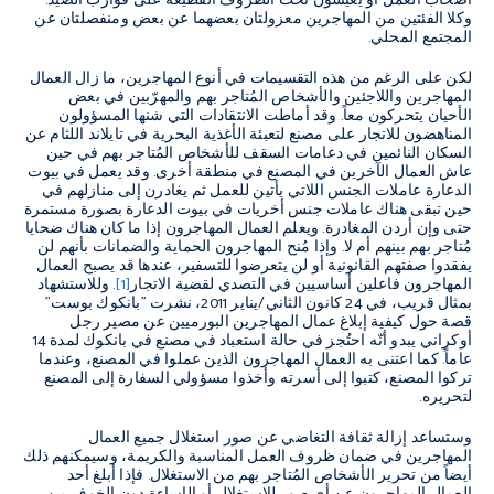
أصحاب العمل أو يعيشون تحت الظروف الفظيعة على قوارب الصيد.
وكلا الفئتين من المهاجرين معزولتان بعضهما عن بعض ومنفصلتان عن
المجتمع المحلي.
لكن على الرغم من هذه التقسيمات في أنوع المهاجرين، ما زال العمال
المهاجرين واللاجئين والأشخاص المُتاجر بهم والمهرّبين في بعض
الأحيان يتحركون معاً. وقد أماطت الانتقادات التي شنها المسؤولون
المناهضون للاتجار على مصنع لتعبئة الأغذية البحرية في تايلاند اللثام عن
السكان النائمين في دعامات السقف للأشخاص المُتاجر بهم في حين
عاش العمال الآخرين في المصنع في منطقة أخرى. وقد يعمل في بيوت
الدعارة عاملات الجنس اللاتي يأتين للعمل ثم يغادرن إلى منازلهم في
حين تبقى هناك عاملات جنس أخريات في بيوت الدعارة بصورة مستمرة
حتى وإن أردن المغادرة. ويعلم العمال المهاجرون إذا ما كان هناك ضحايا
مُتاجر بهم بينهم أم لا. وإذا مُنح المهاجرون الحماية والضمانات بأنهم لن
يفقدوا صفتهم القانونية أو لن يتعرضوا للتسفير، عندها قد يصبح العمال
المهاجرون فاعلين أساسيين في التصدي لقضية الاتجار
[1]
. وللاستشهاد
بمثال قريب، في 24 كانون الثاني/يناير 2011، نشرت "بانكوك بوست"
قصة حول كيفية إبلاغ عمال المهاجرين البورميين عن مصير رجل
أوكراني يبدو أنّه احتُجز في حالة استعباد في مصنع في بانكوك لمدة 14
عاماً. كما اعتنى به العمال المهاجرون الذين عملوا في المصنع، وعندما
تركوا المصنع، كتبوا إلى أسرته وأخذوا مسؤولي السفارة إلى المصنع
لتحريره.
وستساعد إزالة ثقافة التغاضي عن صور استغلال جميع العمال
المهاجرين في ضمان ظروف العمل المناسبة والكريمة، وسيمكنهم ذلك
أيضاً من تحرير الأشخاص المُتاجر بهم من الاستغلال. فإذا أبلغ أحد