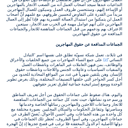
العمال المهاجرون عن أي صور للاستغلال أو الإساءة دون الخوف من
التداعيات عندها سيجد أصحاب العمل أنه من الصعب الاتجار بالمهاجرين
أو الإساءة إليهم، وستتحسن ظروف العمل. وسيكون للعمال المهاجرين
مزيداً من القدرة على التفاوض لتحسين ظروفهم، مع علمهم أنَّ أصحاب
العمل لن يتمكنوا من استبدال العمالة القسرية بهم. فإذا نُظِر إلى العمال
المهاجرين على أنهم عوامل مهمة في الحرب ضد الاتجار، سيتعين
الاعتراف بهم ودعمهم من قبل الجماعات المناهضة للاتجار والجماعات
المدافعة عن حقوق المهاجرين.
الجماعات المدافعة عن حقوق المهاجرين
في تايلاند، تعمل شبكة نسويّة تطلق على نفسها اسم "التبادل
النسائي"
[2]
على جمع النساء المهاجرات من جميع الخلفيات والأعراق
والوظائف، بمن فيهن العاملات غير الماهرات وناشطات العمل
والمنفيات السياسيات وعاملات الجنس واللاجئات وناشطات حقوق
الإنسان. وهن يلتقين شهرياً في عدد من المواقع المحاذية للحدود من
أجل كسر الحواجز التي خلقتها التصنيفات المختلفة، وذلك بغرض تطوير
الوحدة ووضع إستراتيجية جماعية لطرق تعزيز حقوقهن.
واليوم، هناك ضغوط على جماعات الحقوق من أجل تعريف المناطق
ورسم حدود نشاطها، حيث تحدد كل جماعة من الجماعات المناهضة
للاتجار وجماعات اللاجئين والمهاجرين رسائلها الخاصة وخدماتها
ومناصرتها. وتتفاعل الحكومات والسكان المحليين بصورة مختلفة مع
كل واحدة من هذه الجماعات. وفي أحسن الأحوال، يُغضّ الطرف عن
جماعات المهاجرين، وفي أسوأ الظروف، تُحظر تلك الجماعات في
دولها الأصلية. أم الدول المخفقة فلا ترغب في فضح عجزها إذ إنَّ الهجرة