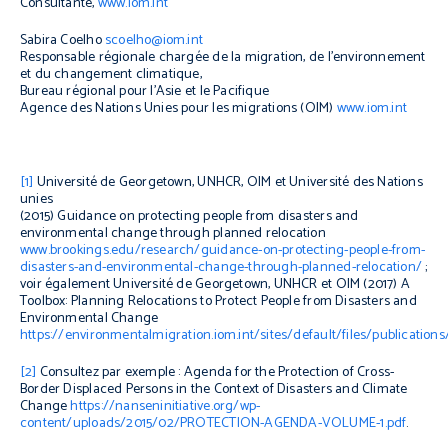
Consultante,
www.iom.int
Sabira Coelho
scoelho@iom.int
Responsable régionale chargée de la migration, de l’environnement
et du changement climatique,
Bureau régional pour l’Asie et le Pacifique
Agence des Nations Unies pour les migrations (OIM)
www.iom.int
[1]
Université de Georgetown, UNHCR, OIM et Université des Nations
unies
(2015)
Guidance on protecting people from disasters and
environmental change through planned relocation
www.brookings.edu/research/guidance-on-protecting-people-from-
disasters-and-environmental-change-through-planned-relocation/
;
voir également Université de Georgetown, UNHCR et OIM (2017)
A
Toolbox: Planning Relocations to Protect People from Disasters and
Environmental Change
https://environmentalmigration.iom.int/sites/default/files/publ
[2]
Consultez par exemple : Agenda for the Protection of Cross-
Border Displaced Persons in the Context of Disasters and Climate
Change
https://nanseninitiative.org/wp-
content/uploads/2015/02/PROTECTION-AGENDA-VOLUME-1.pdf
.