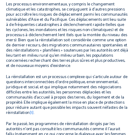
Les processus environnementaux, y compris le changement
climatique et les catastrophes, se conjuguent à d’autres pressions
pour accroître les risques de déplacement parmi les communautés
vulnérables d’Asie et du Pacifique. Ces déplacements ont lieu suite
à de fréquentes catastrophes à déclenchement rapide (telles que
les cyclones, les inondations et les risques non-climatiques) et de
processus à déclenchement lent (tels que la montée du niveau des
mers). Bien que la réinstallation soit considérée comme une option
de dernier recours, des migrations communautaires spontanées et
des réinstallations « planifiées » soutenues par les autorités ont déjà
lieu tant en milieu rural qu’en milieu urbain, les populations
concernées recherchant des terres plus sûres et plus productives,
et de nouveaux moyens d’existence.
La réinstallation est un processus complexe qui s’articule autour de
questions interconnectées d’ordre politique, environnemental,
juridique et social, et qui implique notamment des négociations
difficiles entre les autorités, les personnes déplacées et les
communautés d’accueil à propos des terres, du logement et de la
propriété. Elle implique également la mise en place de protections
pour réduire autant que possible les impacts souvent néfastes de la
réinstallation
[1]
.
Par le passé, les programmes de réinstallation dirigés par les
autorités n’ont pas consulté les communautés comme il l’aurait
fallu (notamment en ce qui concerne le dialogue avec les femmes