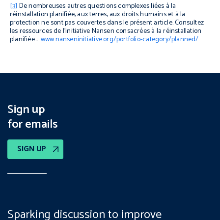
[3]
De nombreuses autres questions complexes liées à la
réinstallation planifiée, aux terres, aux droits humains et à la
protection ne sont pas couvertes dans le présent article. Consultez
les ressources de l’initiative Nansen consacrées à la réinstallation
planifiée :
www.nanseninitiative.org/portfolio-category/planned/
.
Sign up
for emails
SIGN UP
Sparking discussion to improve