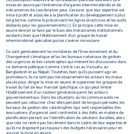
Les politiques relatives à la réinstallation planifiée devraient être
mises en œuvre par l’entremise d’organes interministériels et de
mécanismes de coordination pour s’assurer que leur expertise est
mise à profit et associée à la planification du développement à plus
long terme, comme le préconisent les lignes directrices et les outils
élaborés pour les gouvernements
[2]
. En principe, cette mise en
œuvre devrait se faire par le biais des mécanismes institutionnels
existants, bien que l’établissement d’un groupe de travail
interministériel spécialisé puisse s’avérer nécessaire.
Ce sont généralement les ministères de l’Environnement et du
Changement climatique et/ou les bureaux nationaux de gestion
des urgences et des catastrophes qui mènent les discussions dans
ce domaine politique (comme c’est le cas au Vanuatu, au
Bangladesh et au Népal). Toutefois, bien qu’ils puissent agir en
promoteurs, ils ne sont pas nécessairement les acteurs les mieux
placés pour diriger la mise en œuvre et superviser les groupes de
travail du fait de leur mandat spécifique, ce qui peut limiter
l’établissement d’un soutien généralisé parmi les acteurs
gouvernementaux. Dans les situations où les communautés ne
peuvent pas retourner chez elles pendant de longues périodes, les
bureaux de gestion des catastrophes (qui sont responsables des
évacuations d’urgence) sont confrontés à des défis en matière de
planification portant sur l’identification de solutions durables, alors
que cela ne rentre pas forcément dans le cadre de leur expertise et
qu’ils ne disposent pas toujours des budgets nécessaires pour en
assurer la mise en œuvre.