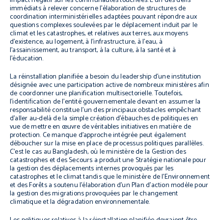
impact négatif sur les communautés touchées. L’un des défis
immédiats à relever concerne l’élaboration de structures de
coordination interministérielles adaptées pouvant répondre aux
questions complexes soulevées par le déplacement induit par le
climat et les catastrophes, et relatives aux terres, aux moyens
d’existence, au logement, à l’infrastructure, à l’eau, à
l’assainissement, au transport, à la culture, à la santé et à
l’éducation.
La réinstallation planifiée a besoin du leadership d’une institution
désignée avec une participation active de nombreux ministères afin
de coordonner une planification multisectorielle. Toutefois,
l’identification de l’entité gouvernementale devant en assumer la
responsabilité constitue l’un des principaux obstacles empêchant
d’aller au-delà de la simple création d’ébauches de politiques en
vue de mettre en œuvre de véritables initiatives en matière de
protection. Ce manque d’approche intégrée peut également
déboucher sur la mise en place de processus politiques parallèles.
C’est le cas au Bangladesh, où le ministère de la Gestion des
catastrophes et des Secours a produit une Stratégie nationale pour
la gestion des déplacements internes provoqués par les
catastrophes et le climat tandis que le ministère de l’Environnement
et des Forêts a soutenu l’élaboration d’un Plan d’action modèle pour
la gestion des migrations provoquées par le changement
climatique et la dégradation environnementale.