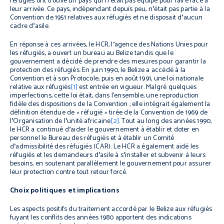
réfugiés ont trouvé un pays qui n
’
était pas équipé pour faire face à
leur arrivée. Ce pays, indépendant depuis peu, n
’
était pas partie à la
Convention de 1951 relatives aux réfugiés et ne disposait d
’
aucun
cadre d
’
asile.
En réponse à ces arrivées, le HCR, l
’
agence des Nations Unies pour
les réfugiés, a ouvert un bureau au Belize tandis que le
gouvernement a décidé de prendre des mesures pour garantir la
protection des réfugiés. En juin 1990, le Belize a accédé à la
Convention et à son Protocole, puis en août 1991, une loi nationale
relative aux réfugiés
[1]
est entrée en vigueur. Malgré quelques
imperfections, cette loi était, dans l’ensemble, une reproduction
fidèle des dispositions de la Convention ; elle intégrait également la
définition étendue de « réfugié » tirée de la Convention de 1969 de
l
’
Organisation de l
’
unité africaine
[2]
. Tout au long des années 1990,
le HCR a continué d
’
aider le gouvernement à établir et doter en
personnel le Bureau des réfugiés et à établir un Comité
d
’
admissibilité des réfugiés (CAR). Le HCR a également aidé les
réfugiés et les demandeurs d
’
asile à s
’
installer et subvenir à leurs
besoins, en soutenant parallèlement le gouvernement pour assurer
leur protection contre tout retour forcé.
Choix politiques et implications
Les aspects positifs du traitement accordé par le Belize aux réfugiés
fuyant les conflits des années 1980 apportent des indications