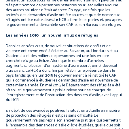
Belize et un appui sous forme de réinstallation dans un pays tiers au
très petit nombre de personnes restantes pour lesquelles aucune
des autres solutions n
’
était adaptée. En 1998, une fois que les
arriérés des demandes d
’
asile ont été apurés et que de nombreux
réfugiés ont été naturalisés, l
e
HCR a fermé ses portes et, peu après,
le gouvernement a démantelé son CAR et son Bureau des réfugiés.
Les années 2010 : un nouvel influx de réfugiés
Dans les années 2010, de nouvelles situations de conflit et de
violence ont commencé à éclater au Salvador, au Honduras et au
Guatemala, et des milliers de personnes ont une fois encore
cherché refuge au Belize. Alors que le nombre d
’
arrivées
augmentait, le besoin d
’
un système d
’
asile opérationnel devenait
plus criant. Le HCR a donc fini par rétablir une présence dans le
pays, tandis qu
’
en juin 2015, le gouvernement à réinstitué le CAR,
qui a commencé à étudier les demandes d
’
asile en novembre de
cette même année. En mai 2016, le Département des réfugiés a été
rétabli et le gouvernement a pris la relève pour se charger de
l
’
enregistrement et de l’instruction des dossiers d
’
asile, avec l
’
appui
du HCR.
En dépit de ces avancées positives, la situation actuelle en matière
de protection des réfugiés n
’
est pas sans difficulté. Le
gouvernement n
’
a pas repris son ancienne pratique qui permettait
à l
’
ensemble des demandes d
’
asile d
’
être étudiées, quelle que soit