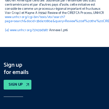
1980 en Amérique centrale. Soutenue par l
’
ensemble des États
centraméricains et par d
’
autres pays d
’
asile, cette initiative est
considérée comme un processus régional important et fructueux.
Voir Crisp J et Mayne A (1994)
Review of the CIREFCA Process
, UNHCR
www.unhcr.org/cgi-bin/texis/vtx/search?
page=search&docid=3bd410804&query=Review%20of%20the%20CIR
[4]
www.unhcr.org/57e39d987
Annexe I, p16
Sign up
for emails
SIGN UP