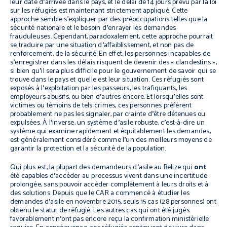
leur date d
’
arrivée dans le pays, et le délai de 14 jours prévu par la loi
sur les réfugiés est maintenant strictement appliqué. Cette
approche semble s’expliquer par des préoccupations telles que la
sécurité nationale et le besoin d
’
enrayer les demandes
frauduleuses. Cependant, paradoxalement, cette approche pourrait
se traduire par une situation d
’
affaiblissement, et non pas de
renforcement, de la sécurité. En effet, les personnes incapables de
s
’
enregistrer dans les délais risquent de devenir des « clandestins »,
si bien qu
’
il sera plus difficile pour le gouvernement de savoir qui se
trouve dans le pays et quelle est leur situation. Ces réfugiés sont
exposés à l
’
exploitation par les passeurs, les trafiquants, les
employeurs abusifs, ou bien d
’
autres encore. Et lorsqu
’
elles sont
victimes ou témoins de tels crimes, ces personnes préfèrent
probablement ne pas les signaler, par crainte d
’
être détenues ou
expulsées. À l
’
inverse, un système d
’
asile robuste, c
’
est-à-dire un
système qui examine rapidement et équitablement les demandes,
est généralement considéré comme l
’
un des meilleurs moyens de
garantir la protection et la sécurité de la population.
Qui plus est, la plupart des demandeurs d
’
asile au Belize qui
ont
été capables d
’
accéder au processus vivent dans une incertitude
prolongée, sans pouvoir accéder complètement à leurs droits et à
des solutions. Depuis que le CAR a commencé à étudier les
demandes d
’
asile en novembre 2015, seuls 15 cas (28 personnes) ont
obtenu le statut de réfugié. Les autres cas qui ont été jugés
favorablement n
’
ont pas encore reçu la confirmation ministérielle