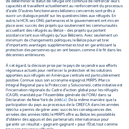
de déterminer le statut de réfugié ont continué de renforcer leurs
capacités et travaillent actuellement au renforcement du processus
d
’
asile. D
’
autres fonctionnaires béliziens concernés sont prêts à
ouvrir un dialogue positif sur les questions liées aux réfugiés. En
outre, le HCR, ses ONG partenaires et le gouvernement ont mis en
place avec succès des projets qui soutiennent les communautés
accueillant des réfugiés au Belize – des projets qui portent
assistance tant aux réfugiés qu
’
aux Béliziens. Avec seulement un
minimum de changements politiques, le Belize pourrait tirer
d
’
importants avantages supplémentaires tout en garantissant la
protection des personnes qui en ont besoin, comme il le fit dans les
décennies antérieures.
À cet égard, la décision prise par le pays de se joindre aux efforts
régionaux actuels pour renforcer la protection et les solutions
apportées aux réfugiés en Amérique centrale est particulièrement
positive. Connue sous son acronyme espagnol, MIRPS (Marco
Integral Regional para la Proteccion y Soluciones), cette initiative est
l
’
incarnation régionale du Cadre d
’
action global pour les réfugiés
(CAGR), mandaté par l
’
Assemblée générale de l
’
ONU dans sa
Déclaration de New York de 2016
[4]
. De la même manière que la
participation du pays au processus de la CIREFCA dans les années
1990 lui a permis de gérer avec succès les conséquences des
arrivées des années 1980, le MIRPS offre au Belize les possibilités
d
’
obtenir des appuis et des partenariats internationaux pour
garantir un résultat « gagnant-gagnant » pour l
’
État, tout comme