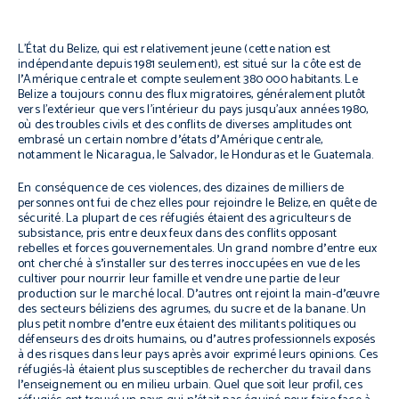
L’État du Belize, qui est relativement jeune (cette nation est
indépendante depuis 1981 seulement), est situé sur la côte est de
l
’
Amérique centrale et compte seulement 380 000 habitants. Le
Belize a toujours connu des flux migratoires, généralement plutôt
vers l’extérieur que vers l’intérieur du pays jusqu’aux années 1980,
où des troubles civils et des conflits de diverses amplitudes ont
embrasé un certain nombre d
’
états d
’
Amérique centrale,
notamment le Nicaragua, le Salvador, le Honduras et le Guatemala.
En conséquence de ces violences, des dizaines de milliers de
personnes ont fui de chez elles pour rejoindre le Belize, en quête de
sécurité. La plupart de ces réfugiés étaient des agriculteurs de
subsistance, pris entre deux feux dans des conflits opposant
rebelles et forces gouvernementales. Un grand nombre d
’
entre eux
ont cherché à s
’
installer sur des terres inoccupées en vue de les
cultiver pour nourrir leur famille et vendre une partie de leur
production sur le marché local. D
’
autres ont rejoint la main-d
’
œuvre
des secteurs béliziens des agrumes, du sucre et de la banane. Un
plus petit nombre d
’
entre eux étaient des militants politiques ou
défenseurs des droits humains, ou d
’
autres professionnels exposés
à des risques dans leur pays après avoir exprimé leurs opinions. Ces
réfugiés-là étaient plus susceptibles de rechercher du travail dans
l
’
enseignement ou en milieu urbain. Quel que soit leur profil, ces