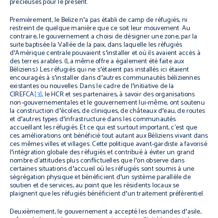
précieuses pour le présent.
Premièrement, le Belize n
’
a pas établi de camp de réfugiés, ni
restreint de quelque manière que ce soit leur mouvement. Au
contraire, le gouvernement a choisi de désigner une zone, par la
suite baptisée la Vallée de la paix, dans laquelle les réfugiés
d
’
Amérique centrale pouvaient s
’
installer et où ils avaient accès à
des terres arables. (La même offre a également été faite aux
Béliziens.) Les réfugiés qui ne s
’
étaient pas installés ici étaient
encouragés à s
’
installer dans d
’
autres communautés béliziennes
existantes ou nouvelles. Dans le cadre de l
’
initiative de la
CIREFCA
[3]
, le HCR et ses partenaires, à savoir des organisations
non-gouvernementales et le gouvernement lui-même, ont soutenu
la construction d
’
écoles, de cliniques, de châteaux d
’
eau, de routes
et d
’
autres types d
’
infrastructure dans les communautés
accueillant les réfugiés. Et ce qui est surtout important, c’est que
ces améliorations ont bénéficié tout autant aux Béliziens vivant dans
ces mêmes villes et villages. Cette politique avant-gardiste a favorisé
l
’
intégration globale des réfugiés et contribué à éviter un grand
nombre d’attitudes plus conflictuelles que l
’
on observe dans
certaines situations d
’
accueil où les réfugiés sont soumis à une
ségrégation physique et bénéficient d
’
un système parallèle de
soutien et de services, au point que les résidents locaux se
plaignent que les réfugiés bénéficient d
’
un traitement préférentiel.
Deuxièmement, le gouvernement a accepté les demandes d
’
asile,