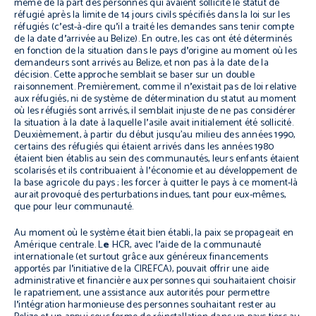
même de la part des personnes qui avaient sollicité le statut de
réfugié après la limite de 14 jours civils spécifiés dans la loi sur les
réfugiés (c
’
est-à-dire qu
’
il a traité les demandes sans tenir compte
de la date d
’
arrivée au Belize). En outre, les cas ont été déterminés
en fonction de la situation dans le pays d
’
origine au moment où les
demandeurs sont arrivés au Belize, et non pas à la date de la
décision. Cette approche semblait se baser sur un double
raisonnement. Premièrement, comme il n
’
existait pas de loi relative
aux réfugiés, ni de système de détermination du statut au moment
où les réfugiés sont arrivés, il semblait injuste de ne pas considérer
la situation à la date à laquelle l
’
asile avait initialement été sollicité.
Deuxièmement, à partir du début jusqu’au milieu des années 1990,
certains des réfugiés qui étaient arrivés dans les années 1980
étaient bien établis au sein des communautés, leurs enfants étaient
scolarisés et ils contribuaient à l
’
économie et au développement de
la base agricole du pays ; les forcer à quitter le pays à ce moment-là
aurait provoqué des perturbations indues, tant pour eux-mêmes,
que pour leur communauté.
Au moment où le système était bien établi, la paix se propageait en
Amérique centrale. L
e
HCR, avec l
’
aide de la communauté
internationale (et surtout grâce aux généreux financements
apportés par l
’
initiative de la CIREFCA), pouvait offrir une aide
administrative et financière aux personnes qui souhaitaient choisir
le rapatriement, une assistance aux autorités pour permettre
l
’
intégration harmonieuse des personnes souhaitant rester au