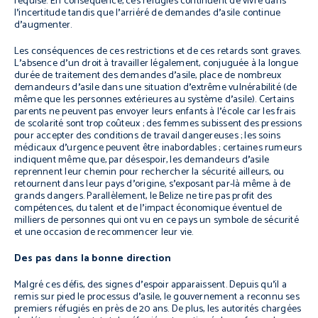
requise. En conséquence, ces réfugiés continuent de vivre dans
l
’
incertitude tandis que l
’
arriéré de demandes d
’
asile continue
d
’
augmenter.
Les conséquences de ces restrictions et de ces retards sont graves.
L
’
absence d
’
un droit à travailler légalement, conjuguée à la longue
durée de traitement des demandes d
’
asile, place de nombreux
demandeurs d
’
asile dans une situation d
’
extrême vulnérabilité (de
même que les personnes extérieures au système d
’
asile). Certains
parents ne peuvent pas envoyer leurs enfants à l
’
école car les frais
de scolarité sont trop coûteux ; des femmes subissent des pressions
pour accepter des conditions de travail dangereuses ; les soins
médicaux d
’
urgence peuvent être inabordables ; certaines rumeurs
indiquent même que, par désespoir, les demandeurs d
’
asile
reprennent leur chemin pour rechercher la sécurité ailleurs, ou
retournent dans leur pays d
’
origine, s
’
exposant par-là même à de
grands dangers. Parallèlement, le Belize ne tire pas profit des
compétences, du talent et de l
’
impact économique éventuel de
milliers de personnes qui ont vu en ce pays un symbole de sécurité
et une occasion de recommencer leur vie.
Des pas dans la bonne direction
Malgré ces défis, des signes d
’
espoir apparaissent. Depuis qu
’
il a
remis sur pied le processus d
’
asile, le gouvernement a reconnu ses
premiers réfugiés en près de 20 ans. De plus, les autorités chargées