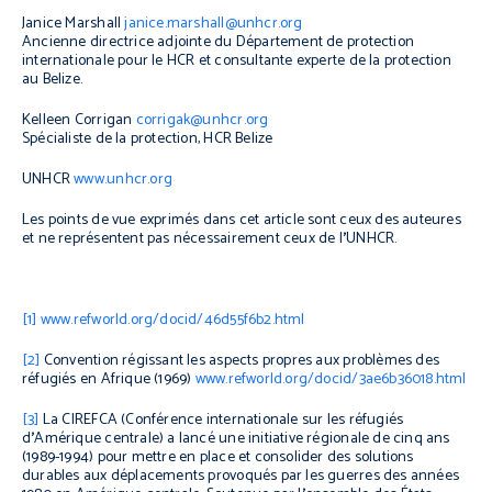
Janice Marshall
janice.marshall@unhcr.org
Ancienne directrice adjointe du Département de protection
internationale pour le HCR et consultante experte de la protection
au Belize.
Kelleen Corrigan
corrigak@unhcr.org
Spécialiste de la protection, HCR Belize
UNHCR
www.unhcr.org
Les points de vue exprimés dans cet article sont ceux des auteures
et ne représentent pas nécessairement ceux de l
’
UNHCR.
[1]
www.refworld.org/docid/46d55f6b2.html
[2]
Convention régissant les aspects propres aux problèmes des
réfugiés en Afrique (1969)
www.refworld.org/docid/3ae6b36018.html
[3]
La CIREFCA (Conférence internationale sur les réfugiés
d
’
Amérique centrale) a lancé une initiative régionale de cinq ans
(1989-1994) pour mettre en place et consolider des solutions
durables aux déplacements provoqués par les guerres des années