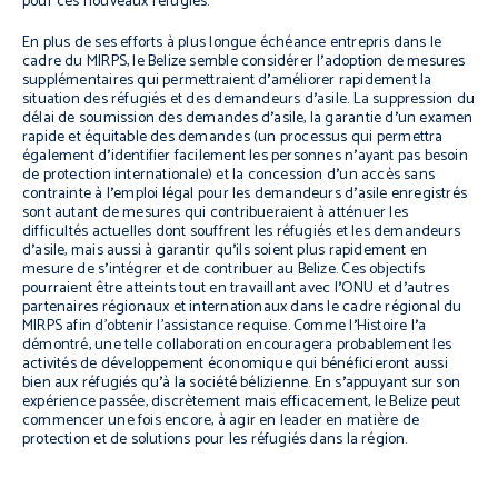
pour ces nouveaux réfugiés.
En plus de ses efforts à plus longue échéance entrepris dans le
cadre du MIRPS, le Belize semble considérer l
’
adoption de mesures
supplémentaires qui permettraient d
’
améliorer rapidement la
situation des réfugiés et des demandeurs d
’
asile. La suppression du
délai de soumission des demandes d
’
asile, la garantie d
’
un examen
rapide et équitable des demandes (un processus qui permettra
également d
’
identifier facilement les personnes n
’
ayant pas besoin
de protection internationale) et la concession d
’
un accès sans
contrainte à l
’
emploi légal pour les demandeurs d
’
asile enregistrés
sont autant de mesures qui contribueraient à atténuer les
difficultés actuelles dont souffrent les réfugiés et les demandeurs
d
’
asile, mais aussi à garantir qu
’
ils soient plus rapidement en
mesure de s
’
intégrer et de contribuer au Belize. Ces objectifs
pourraient être atteints tout en travaillant avec l
’
ONU et d
’
autres
partenaires régionaux et internationaux dans le cadre régional du
MIRPS afin d’obtenir l’assistance requise. Comme l
’
Histoire l
’
a
démontré, une telle collaboration encouragera probablement les
activités de développement économique qui bénéficieront aussi
bien aux réfugiés qu
’
à la société bélizienne. En s
’
appuyant sur son
expérience passée, discrètement mais efficacement, le Belize peut
commencer une fois encore, à agir en leader en matière de
protection et de solutions pour les réfugiés dans la région.