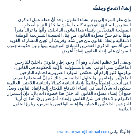
إِنشاءُ الاندفاعِ وحِفْظُه
وإن نظر المرء إلى يوم إنشاء القانون، وجد أنَّ خطة عمل الذكرى
العشرين للمبادئ التوجيهية كانت أساسَ ما حَفَزَ التزامَ أصحابِ
المصلحة المتعدِّدين بإنشاء هذا القانون الداخليّ، وأنَّها ما تزال منبراً
مهمّاً يدعم سنَّ مسوَّدة القانون من قِبَل الجمعية التشريعية الوطنية
الانتقالية وإنفاذ القانون من فورِ سَنِّه. وقريبٌ أن تُعِينَ المشاركة القوية
التي أقامتها الذكرى العشرين للمبادئ التوجيهية بينها وبين حكومة جنوب
السودان على إنفاذ القانون إنفاذاً أعرض.
ويبقى أمرٌ عظيم الشأن، وهو أنَّ وجود إطارٍ قانونيّ داخليّ للنازحين
الداخليِّين يبني الوعي أيضاً بالمسؤولية الأوَّلية للحكومة في القانون،
ويلزمها كثيرَ إلزامٍ أن تخصِّص الموارد الضرورية لحماية النازحين
الداخليِّين وإعانتهم، والحلول الدائمة من ذلك. ثم إنَّ استخدام الفرص
التي أُتِيحَت إقليميّاً وعالميّاً بإنفاذ اتفاقية كمبالا واتفاقية اللاجئين العالمية
سيكون له شأنٌ أيضاً في إنشاءِ الاندفاع المُحتَاج إليهِ لإنفاذ القانون. وبعدُ،
فمع أنَّ إنشاء مسوَّدة القانون الداخليّ هذا خطوةٌ ذات بالٍ، فإنَّ استمرار
الالتزام والاندفاع في سَنِّ القانون وإنفاذه أمرٌ ضروريّ، هذا إن أُرِيدَ
للنازحين الداخليِّين الحماية والإعانة الوافيتين بالغرض، وبلوغَ الحلول
الدائمة.
چَالَوكَا بياني
chalokabeyani@hotmail.com