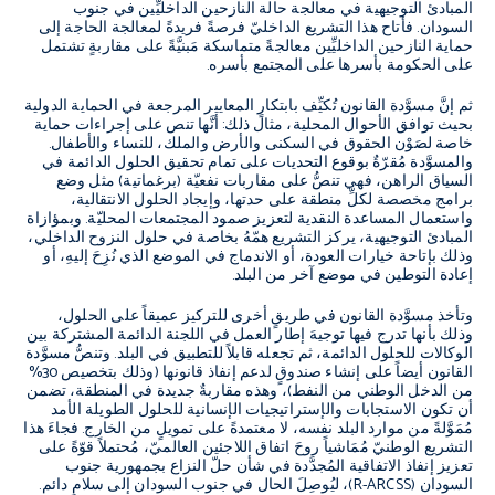
المبادئ التوجيهية في معالجة حالة النازحين الداخليِّين في جنوب
السودان. فأتاح هذا التشريع الداخليّ فرصةً فريدةً لمعالجة الحاجة إلى
حماية النازحين الداخليِّين معالجةً متماسكة مَبنيَّةً على مقاربةٍ تشتمل
على الحكومة بأسرها على المجتمع بأسره.
ثم إنَّ مسوَّدة القانون تُكيِّف بابتكارٍ المعايير المرجعة في الحماية الدولية
بحيث توافق الأحوال المحلية، مثال ذلك: أنَّها تنص على إجراءات حماية
خاصة لصَوْن الحقوق في السكنى والأرض والملك، للنساء والأطفال.
والمسوَّدة مُقرّةٌ بوقوع التحديات على تمام تحقيق الحلول الدائمة في
السياق الراهن، فهي تنصُّ على مقاربات نفعيّة (برغماتية) مثل وضع
برامج مخصصة لكلِّ منطقة على حدتها، وإيجاد الحلول الانتقالية،
واستعمال المساعدة النقدية لتعزيز صمود المجتمعات المحليّة. وبمؤازاة
المبادئ التوجيهية، يركز التشريع همّهُ بخاصة في حلول النزوح الداخلي،
وذلك بإتاحة خيارات العودة، أو الاندماج في الموضع الذي نُزِحَ إليهِ، أو
إعادة التوطين في موضع آخر من البلد.
وتأخذ مسوَّدة القانون في طريقٍ أخرى للتركيز عميقاً على الحلول،
وذلك بأنها تدرج فيها توجيهَ إطار العمل في اللجنة الدائمة المشتركة بين
الوكالات للحلول الدائمة، ثم تجعله قابلاً للتطبيق في البلد. وتنصُّ مسوَّدة
القانون أيضاً على إنشاء صندوقٍ لدعم إنفاذ قانونها (وذلك بتخصيص 30%
من الدخل الوطني من النفط)، وهذه مقاربةٌ جديدة في المنطقة، تضمن
أن تكون الاستجابات والإستراتيجيات الإنسانية للحلول الطويلة الأمد
مُمَوَّلةً من موارد البلد نفسه، لا معتمدةً على تمويلٍ من الخارج. فجاءَ هذا
التشريع الوطنيّ مُمَاشياً روحَ اتفاق اللاجئين العالميّ،
مُحتملاً قوّةً على
تعزيز إنفاذ الاتفاقية المُجدَّدة في شأن حلّ النزاع بجمهورية جنوب
السودان (
R-ARCSS
)، ليُوصِلَ الحال في جنوب السودان إلى سلامٍ دائم.