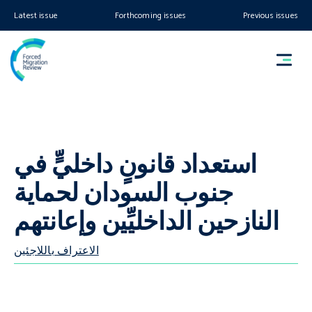
Latest issue
Forthcoming issues
Previous issues
استعداد قانونٍ داخليٍّ في
جنوب السودان لحماية
النازحين الداخليِّين وإعانتهم
الاعتراف باللاجئين