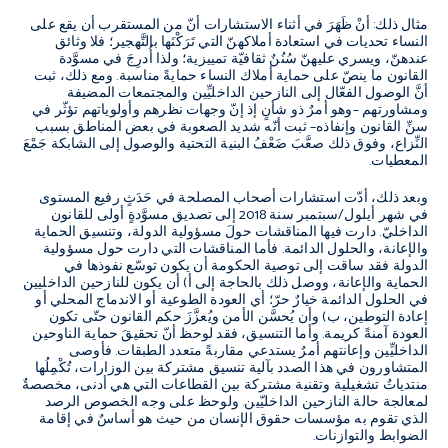
مثال ذلك: أنْ ظَهَرَ في أثناء الاستشارات أنّ من المستقرب أن يقع على
النساء تحديات في استعادة أملاكهنّ التي تَرَكْنَها بالتَّهجير؛ فلا وثائق
عندهنّ، ويسري عليهنّ سُنُنٌ ثقافيّة تمييزية؛ ولذا أُدرِجَ في مسوَّدة
القانون ما ينصّ على حماية أملاك النساء حمايةً مناسبة. ومع ذلك، ثبت
أنَّ الوصول الفعّال إلى النازحين الداخليِّين والمجتمعات المضيفة
ومشاورتهم –وهو أمرٌ ذو شأنٍ إذ إنّ وجهات نظرهم وأولوياتهم تؤثّر في
سنِّ القانون وإنفاذه– ثبت أنّه شديد الصعوبة في بعض المناطق بسبب
النِّزاع، وفوق ذلك صعَّبَ ضَعْفُ البنية التحتية والوصول إلى الشابكة جَمْعَ
المعطيات.
وبعد ذلك، أدّت استشارات أصحاب المصلحة في حَدَثٍ رفيع المستوى
في شهر أيلول/سبتمبر سنة 2018 إلى تصديق مسوَّدةٍ أولى للقانون
الداخليّ. دارت فيها المناقشات حولَ مسؤولية الدولة، وتنسيق الحماية
والإعانة، والحلول الدائمة. فأما المناقشات التي دارت حول مسؤولية
الدولة فقد ساقت إلى توصية الحكومة أن يكون توسّع نفوذها في
الحماية والإعانة، ووصل ذلك بالحاجة إلى أ) أن يكون للنازحين الداخليين
في الحلول الدائمة خيارٌ حرّ؛ أي العودة الطوعية أو الاندماج المحلي أو
إعادة التوطين، ب) وأن يُحسَّن الأمن ويُعزَّزَ حكم القانون حتّى تكون
العودة آمنةً كريمة. وأما التنسيق، فقد لوحظ أنّ تحقيقَ حماية الناوحين
الداخليِّين وإعانتهم أمرٌ يستدعي مقاربةً متعدد الطبقات. فأوصى
المتشاورون في هذا الصدد بآلية تنسيق مشتركة بين الوزارات، تُكْمِلُها
منتدياتٌ تشغيلية وتقنية مشتركة بين القطاعات التي هي أدنى، مخصصةٌ
لمعالجة حالة النازحين الداخليّين. ولوحظ على وجه الخصوص الرصد
الذي تقوم به مؤسسات حقوق الإنسان من حيث هو أساسٌ في إقامة
الضوابط والتوازنات.