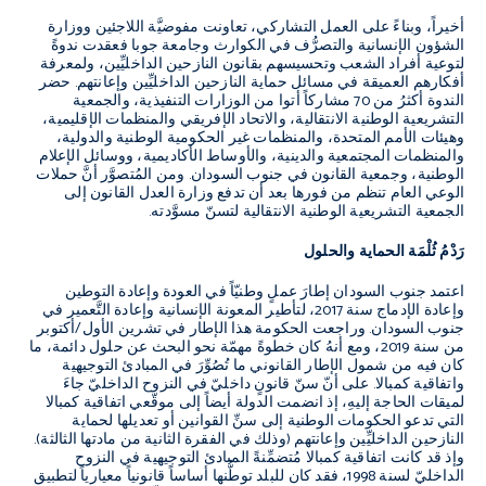
أخيراً، وبناءً على العمل التشاركي، تعاونت مفوضيَّة اللاجئين ووزارة
الشؤون الإنسانية والتصرُّف في الكوارث وجامعة جوبا فعقدت ندوةً
لتوعية أفراد الشعب وتحسيسهم بقانون النازحين الداخليِّين، ولمعرفة
أفكارهم العميقة في مسائل حماية النازحين الداخليِّين وإعانتهم. حضر
الندوة أكثرُ من 70 مشاركاً أتوا من الوزارات التنفيذية، والجمعية
التشريعية الوطنية الانتقالية، والاتحاد الإفريقي والمنظمات الإقليمية،
وهيئات الأمم المتحدة، والمنظمات غير الحكومية الوطنية والدولية،
والمنظمات المجتمعية والدينية، والأوساط الأكاديمية، ووسائل الإعلام
الوطنية، وجمعية القانون في جنوب السودان. ومن المُتصوَّر أنَّ حملات
الوعي العام تنظم من فورها بعد أن تدفع وزارة العدل القانون إلى
الجمعية التشريعية الوطنية الانتقالية لتسنّ مسوَّدته.
رَدْمُ ثُلْمَة الحماية والحلول
اعتمد جنوب السودان إطارَ عملٍ وطنيّاً في العودة وإعادة التوطين
وإعادة الإدماج سنة 2017، لتأطير المعونة الإنسانية وإعادة التَّعمير في
جنوب السودان. وراجعت الحكومة هذا الإطار في تشرين الأول/أكتوبر
من سنة 2019، ومع أنهُ كان خطوةً مهمّة نحو البحث عن حلول دائمة، ما
كان فيه من شمول الإطار القانوني ما تُصُوِّرَ في المبادئ التوجيهية
واتفاقية كمبالا. على أنّ سنّ قانونٍ داخليّ في النزوح الداخليّ جاءَ
لميقات الحاجة إليهِ، إذ انضمت الدولة أيضاً إلى موقّعي اتفاقية كمبالا
التي تدعو الحكومات الوطنية إلى سنِّ القوانين أو تعديلها لحماية
النازحين الداخليِّين وإعانتهم (وذلك في الفقرة الثانية من مادتها الثالثة).
وإذ قد كانت اتفاقية كمبالا مُتضمِّنةً المبادئ التوجيهية في النزوح
الداخليّ لسنة 1998، فقد كان للبلد توطُّنها أساساً قانونياً معيارياً لتطبيق