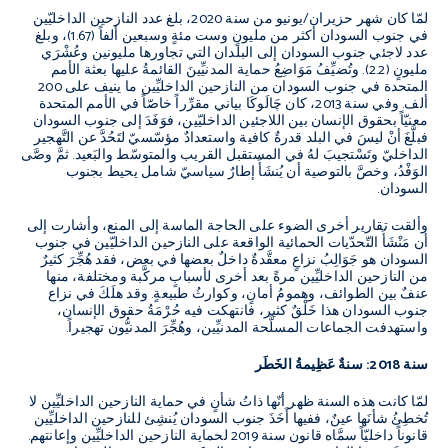
لمّا كان شهر حزيران/يونيو من سنة 2020، بلغ عدد النازحين الداخليّين
في جنوب السودان أكثر من مليونٍ وست مئةٍ وسبعين ألفاً (1.67)، وبلغ
عدد لاجئي جنوب السودان إلى البلدان التي تجاورها مليونين وعُشْرَي
مليونٍ (2.2). وتُضيِّفُ مَوَاضِعُ حماية المدنيِّينَ القائمةُ عليها بعثة الأمم
المتحدة في جنوب السودان من النازحين الداخليِّين ما ينيف على 200
ألف. وفي سنة 2013، كان چَالَوكَا بياني مقرِّراً خاصّاً في الأمم المتحدة
معنيّاً بحقوق الإنسان بين اللاجئين الداخليّين، فوَفَدَ إلى جنوب السودان
فبلَّغَ أنْ ليسَ في البلد قدرةٌ كافية واستعدادٌ مؤسّسيّ لتَحُدَّ عن التَّهجير
الداخليّ وتَسْتجيبَ لهُ في المستقبل القريب والمتوسّط والبَعيد. ثمَّ وصَّى
الوَفْدُ، وخصَّ بالتوصية أن يُنشَأَ إطارٌ سياسيّ شامل يحيط بجنوب
السودان.
وألقت تقارير أخرى الضوء على الحاجة الماسة إلى المنع، وأشارت إلى
أن مَنْشَأَ التّحدّيات الحمائية الواقعة على النازحين الداخليّين في جنوب
السودان هو جَوَالِبُ نزاعٍ معقَّدةٌ داخلٌ بعضها في بعض، فقد هُجِّرَ كثيرٌ
من النازحين الداخليِّين مرةً بعد أخرى لأسبابٍ مركَّبة ومختلفة، منها
عنفٌ بين الطوائف، وهمومُ أمانٍ، وكوارثُ طبيعةٍ. وقد هلَكَ في نزاع
جنوب السودان هذا خَلْقٌ كثير، فانتهكت فيه حُرْمَةُ حقوق الإنسان،
واستهدفت الجماعات المسلَّحة المدنيِّين، وهُجِّرَ المدنيُّون تهجيراً.
سنة 2018: سنةٌ عَظِيمةُ الخَطَر
لمّا كانت هذه السنة ظهر أنّها ذاتُ شأنٍ في حماية النازحين الداخليِّين لا
تُخطِئُ شأنَها عينٌ، ففيها أَخَذَ جنوب السودان يُنشِئ للنازحين الداخليِّين
قانوناً داخليّاً سمَّاه قانون سنة 2019 لحماية النازحين الداخليِّين وإعانتهم.