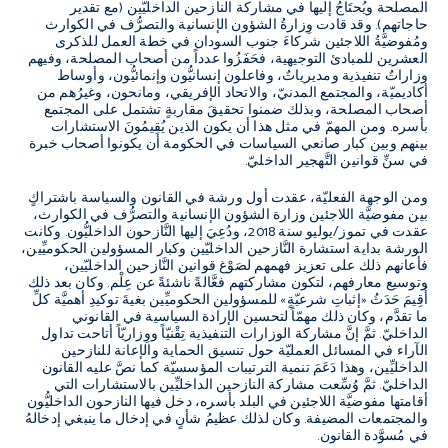
المصلحة ويُحتَاجُ إليها في مشاركة النازحين الداخليّين (مع تقدير
حاجاتهم). وقد قادت وِزارةُ الشؤون الإنسانية والتصرُّف في الكوارث
ومُفوضيَّةُ اللاجئين شركاءَ جنوب السودان في خطة العمل للذكرى
العشرين للمبادئ التوجيهية، فحَفَزُوا عدداً من أصحاب المصلحة، وفيهم
وزاراتٌ تنفيذية ومديرياتٌ، وفاعلون إنسانيُّون وإنمائيُّون، وأوساط
أكاديميّة، والمجتمع المدنيّ، والاتحاد الإفريقي، ومانحون، وغيرُهم من
أصحاب المصلحة، وبذلك ضمنوا تحقيقَ مقاربةٍ تشتمل على المجتمع
بأسره. ومن المهمّ في مثل هذا أن يكون الذين يُقِيمُونَ الاستشارات
بينهم وبين كبار صانعي السياسات في الحكومة أن يكونوا أصحاب خبرة
في سنِّ قوانين التَّهجير الداخليّ.
ومن الوجهة الفعليّة، عقدت أول ورشة في القانون والسياسة باشتراكٍ
بين مفوضيَّة اللاجئين وزارة الشؤون الإنسانية والتصرُّف في الكوارث،
عقدت في تموز/يوليو سنة 2018، ودُعِيَ إليها النَّازحون الداخليُّون. وكانت
الورشة بداية استشارة النَّازحين الداخليّين وكبار المسؤولين الحكوميِّين،
فأعانهم ذلك على تعزيز فهمهم لصَوْغ قوانين النَّازحين الداخليّين،
وتوسيع معارفهم، لتكون مشاركتهم فعَّالةً ناشئةً عن عِلْم. وكان بعد ذلك
أُقِيمَ حَدَثُ «إثباتِ شرعيّةٍ» للمسؤولين الحكوميِّين بغيةَ توكيدِ أهميَّة كلِّ
ما تقدَّم، وكان ذلك مهمّاً لتحسين الإرادة السياسية في القانوني
الداخليّ. ثمَّ إنَّ مشاركة الوزارات التنفيذية تِقْنيّاً ووِزاريّاً أتاحت تداول
الآراء في المسائل العمليّة حول تنسيق الحماية والإعانة للنازحين
الداخليِّين، وهذا دَعَمَ تنمية الترتيبات المؤسسيّة كما نصَّ عليه القانون
الداخليّ. ثمَّ وُسِّعت مشاركة النازحين الداخليِّين بالاستشارات التي
أقامتها مفوضيَّة اللاجئين في البلد بأسره، دخل فيها النازحون الداخليُّون
والمجتمعات المضيفة. وكان لذلك عظيمُ شأنٍ في إدخال ما ينبغي إدخالهُ
في مُسوَّدة القانون.