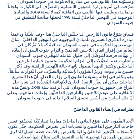
ومسوَّدة هذا القانون هي من مبادرةِ الحكومة في جنوب السودان،
صرَّفت في أمرهِ وزارةَ الشؤون الإنسانية والتصرُّف في الكوارث ولجاناً
برلمانية، وطلبت فيها التأليف بين اتفاقية كمبالا لسنة 2009 والمبادئ
التوجيهية في التهجير الداخليّ لسنة 1998 لجعلها صالحةً للتطبيق في
جنوب السودان.
فساقَ صَوْعُ قانونِ النازحين الداخليِّين الداخليِّ هذا –وقد أَشَبَّتهُ ودعمتهُ
مبادرة الذكرى العشرين للمبادئ التوجيهية في التهجير الداخليّ– ساقَ
إلى تصديق الحكومة في جنوب السودان اتفاقيةَ كمبالا. ثمَّ كان في
العالم من إقرارِ اتفاق اللاجئين العالميّ والتزامِ جنوب السودان إنفاذَه
أن تهيّأت فرصة للتوصُّل إلى حلول شاملة لمُهجَّري جنوب السودان.
وأشارت هذه التحوُّلات إلى التزام الحكومة تحسينَ حماية النازحين
الداخليِّين وتكثيرَ الجهد المبذول لإنهاء حالة التَّهجير الراهنة. وقد ذَكَرَ
حسين مار نيوت، وزيرُ الشؤون الإنسانيّة والتصرُّف في الكوارث سابقاً،
وهو يتكلم في إحالة مسوَّدة القانون إلى وزارة العدل، أنّ هذا التشريع
الداخليّ يمكن أن يعزِّزَ الإنفاذَ الجاريَ للاتفاقية المُجدَّدة في شأن حلّ
النزاع في جمهورية جنوب السودان التي أُبرِمَت سنة 2018. وتنصُّ هذه
الاتفاقية على عودة اللاجئين والنازحين الداخليِّين وإعادة إدماجهم، وعلى
أنّ ذلك أساسٌ من أُسُسِ تحقيقِ السلام الدائم في جنوب السودان.
نظرات في إنشاء القانون الداخليّ
اتَّخذ القيِّمون على صَوْغ القانون الداخليّ مقاربةً تشاركيَّة ليُحسِّنوا تعيين
حاجات النازحين الداخليين والتحديات التي تعترض الحكومة، حتّى تكون
الاستجابة للتَّهجير الداخليّ وافيةً بالغرض. وقدّمت خطة العمل للذكرى
العشرين للمبادئ التوجيهية آليات التنسيق التي يَحتَاجُ إليها أصحاب