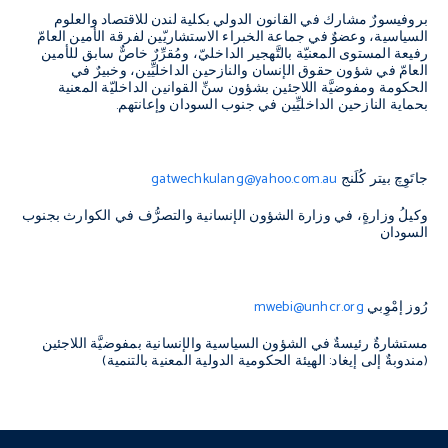
بروفيسورٌ مشارك في القانون الدولي بكلية لندن للاقتصاد والعلوم
السياسية، وعضوٌ في جماعة الخبراء الاستشاريّين لفرقة الأمين العامّ
رفيعة المستوى المعنيّة بالتَّهجير الداخليّ، ومُقرِّرٌ خاصٌّ سابق للأمين
العامّ في شؤون حقوق الإنسان والنازحين الداخليِّين، وخبيرٌ في
الحكومة ومفوضيَّة اللاجئين بشؤون سنِّ القوانين الداخليّة المعنية
بحماية النازحين الداخليِّين في جنوب السودان وإعانتهم.
جاتَوِچ بيتر كُلَنج
gatwechkulang@yahoo.com.au
وكيلُ وزارةٍ، في وزارة الشؤون الإنسانية والتصرُّف في الكوارث بجنوب
السودان
رُوز إمْوِبي
mwebi@unhcr.org
مستشارةٌ رئيسةٌ في الشؤون السياسية والإنسانية بمفوضيَّة اللاجئين
(مندوبةٌ إلى إيغاد: الهيئة الحكومية الدولية المعنية بالتنمية)