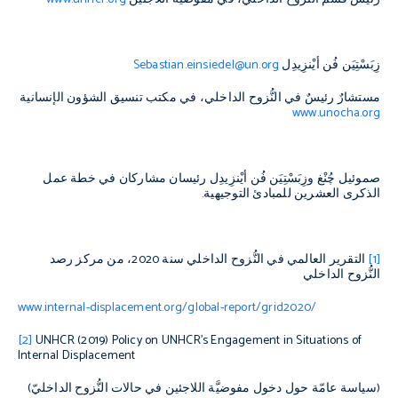
زِبَسْتِيَن فُن أيْنزِيدِل
Sebastian.einsiedel@un.org
مستشارٌ رئيسٌ في النُّزوح الداخلي، في مكتب تنسيق الشؤون الإنسانية
www.unocha.org
صموئيل چُنْغ وزِبَسْتِيَن فُن أيْنزِيدِل رئيسان مشاركان في خطة عمل
الذكرى العشرين للمبادئ التوجيهية.
[1]
التقرير العالمي في النُّزوح الداخلي سنة 2020، من مركز رصد
النُّزوح الداخلي
www.internal-displacement.org/global-report/grid2020
/
[2]
UNHCR (2019)
Policy on UNHCR’s Engagement in Situations of
Internal Displacement
(سياسة عامّة حول دخول مفوضيَّة اللاجئين في حالات النُّزوح الداخليّ)