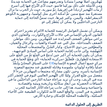
مُهجَّرون أصلاً تهجيراً متمادياً وتعترضهم مصاعبُ في الحماية شديدةٌ.
ومن الأمثلة على ذلك بوركينا فاسو، حيث أدَّى النِّزاع فيها إلى أسرع
أزمات التَّهجير ازدياداً في إفريقيا، ثمَّ سورية، حيث نار الحرب ما تزال
مستعرةً منذ تسع سنين. ثمَّ أمكنة أخرى مثل كولُمبيا، وجمهورية الكونغو
الديمقراطية، واليمن، وكثير غيرها، حيث تمسُّ الحاجة إلى حماية
النازحين الداخليِّين ولا يمكن أن يُنتَظَرَ إلى غدٍ.
ويمكن أن تشمل العوامل الرئيسة للحماية الالتزام بتعزيز احترام
القانون الدولي الإنساني في حالات النِّزاع والكوارث، والتعاون الذي
يراعي مواطن الضعف المتزايدة عند المُهجَّرين، ومن ذلك مواطن
الضعف نالمتداخلة، مثل التي عند النساء والفتيات، والرجال والفتيان،
والمعوَّقين من ذوي الاحتياج، وكبار السّنِّ، والمجتمعات المحليّة
المُهمَّشة. وإلى جانب إقامة الحماية على أساس المبادئ التوجيهية،
يمكن أن يكون للحماية أثر أكبر حين تُدمَجُ في المَنْع ثمَّ من المَنْع حتّى
الاستجابة للطوارئ، فتُطبَّقُ «مركزية الحماية» (أي وَضْعُ الحماية في
مركز جميع أعمال المعونة الإنسانية
[8]
) على السياق المحليّ وتُنفَّذُ
عملياً بإقامة أولوياتٍ ملموسة وقابلة للتحقيق عند مجتمع المعونة
الإنسانية بأسره، وحين تكون مشاركة مجتمعات المهجَّرين جزءاً لا
ينفصل من صُنْع القرار. ولمّا كان التَّهجير العالمي اليومَ في الحَضَر أكثر
منه في الريف، وجب أن تزيد مراعاة حماية النازحين الداخليِّين ما في
السياقات الحضريّة من أبعادٍ سكانيّة وتاريخية وبيئية واقتصادية
واجتماعية وسياسية، هذا إلى جانب مراعاة الآثار الجانبية للحرب
الحَضَرية في المدن، والوَقْع البعيد الأمد للكوارث الطبيعية على الأحياء
السكنيّة، والأنظمة المحليّة للإسكان وحيازة الأرض.
الطريق إلى الحلول الدائمة