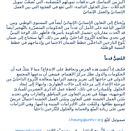
أكبرَ من التماسك في تدفُّقات تمويلهم المُتشعِّبة، التي تُصعِّبُ تمويل
التدخُّلات –مثل الحلول الدائمة– التي تقع في الفجوة التي بين العمل
الإنسانيّ والعمل الإنمائيّ.
ويُحتاجُ إلى التعاون الإنسانيّ–الإنمائيّ أيضاً في المستوى الوطني. ومن
الأمور الباعثة على الأمل أن عدداً من الحكومات المتضرِّرة بالتَّهجير أيضاً
قد اتَّخذت مقارباتٍ «تشمل الحكومة بأسرها» فأظهر ذلك الوجهَ البينيَّ
في تحدي معالجة النُّزوح الداخليّ. وأهم من ذلك، أنّها ستحتاج إلى ضمان
بُلُوغِ النازحين الداخليِّن خططَ الضمان الاجتماعي وإدماجهم في خطط
التنمية الوطنيّة.
المُضِيُّ قدماً
فكيف إذاً نُنشِئ هذه الفرص ونحافظ على الاندفاع؟ مما لا شكّ فيه أن
الحكومات والدول تظل مركزَ الاهتمام، فينبغي أن يدعمها المجتمع
الدولي في حاجتها إلى تعزيز وتنفيذ التزامها بمعالجة النُّزوح الداخليّ من
مرحلة الإعداد إلى مرحلة إلى حالات الطوارئ، وانتهاءً إلى إيجاد
الحلول. وللمبادرات في ذلك، كخطة عمل الذكرى العشرين للمبادئ
التوجيهية، مهمّةٌ في تعزيز التعاون عبر المناطق والقارات وفي تحديد
سُنَن العمل الحَسَنة. ففي التعاون وسُنَن العمل الحَسَنة احتمالٌ عريضٌ
لتوسيع نطاقها، وللبَعْث على الالتزامات المتينة ودَعْمها، وهي التزامات
تعين على زيادة المنْع والحماية والحلول للنَّازحين داخلياً.
صموئيل چُنْغ
cheung@unhcr.org
رئيس قسم النُّزوح الداخلي، في مفوضيَّة اللاجئين
www.unhcr.org