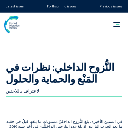
Latest issue
Forthcoming issues
Previous issues
النُّزوح الداخلي: نظرات في
المَنْع والحماية والحلول
الاعتراف باللاجئين
في السنين الأخيرة، بلغ النُّزوح الداخليّ مستوياتٍ ما بلغها قبلُ في حقبة
ما بعد الحرب الباردة، إذ بلغ عدد النازحين الداخليِّين في آخر سنة 2019
: