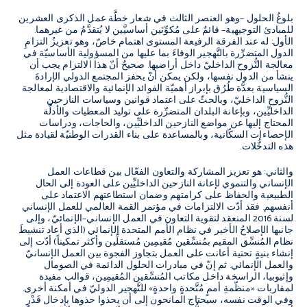
بلوغُ الحلول –وهو العنصر الثالث في شعار خطَّة عمل الذكرى العشرين
للمبادئ التوجيهية– قائمٌ على مُكوِّنَين أساسيَّين لا يُتقدَّمُ من غيرهما.
الأول: له عند الفرقة الرفيعة المستوى اهتمام خاصّ، وهو تعزيزُ التزامِ
الدول المتضرِّرة بالتَّهجير الوفاءَ بما عليها من المسؤولية الأساسيّة في
معالجة النُّزوح الداخليّ داخل أراضيها. صحيحٌ أنّ هذا الالتزام يجب أن
ينشأ من الدول نفسها، ولكن يمكن أنْ يحفز المجتمع الدولي الإرادةَ
السياسية بعدَّة طُرُق بإبراز أهميّة الفوائد الإنمائية والاقتصادية لمعالجة
النُّزوح الداخليّ، وبالحثّ على اعتماد قوانين وسياسات النازحين
الداخليِّين، وبإعانة البلدان المتضرِّرة على توليد المعطيات والأدلَّة
المحتاج إليها عن مواضع النازحين الداخليِّين، والحاجات، ودراسات
الإحصاءات السكّانية، وبالمساعدة على بناء القدرات الوطنيّة لقيادة مثل
هذه التدخُّلات.
والثاني: هو تعزيز المشاركة والتعاون الفعّال بين قطاعات العمل
الإنساني والتنموي لإعانة النازحين الداخليِّين على العودة إلى الحال
الطبيعية والحفاظ على كرامتهم وضمان استطاعتهم الاعتماد على
أنفسهم. فقد أدّت الالتزامات في مؤتمر القمة العالمي للعمل الإنساني
لسنة 2016 المنعقد لتقوية التعاون في العمل الإنساني–الإنمائيّ، وإلى
جانبها الإصلاحُ الأخير في نظام الأمم المتحدة الإنمائي (الذي أعاد تنشيطَ
نظام المُنسِّق المقيم بمُنسِّقين مُقيمِين مُستقلِّين وأكثر تمكيناً) أدّت إلى
إنشاء بنيةٍ تحتية أعانت على العمل بتجاوز الفجوة بين العمل الإنسانيّ
والعمل الإنمائي. ثم إنّ في مبادرات الحلول الدائمة في الصومال
وإثيوبيا، الراسخة داخل مكاتب المُنسِّقين المُقيمِين، قوالب مفيدة
لمقاربات «منظّمةِ أممٍ مُتَّحدةٍ واحدةٍ» للتَّهجير الدوليّ في أمكنة أخرى.
وفي الوقت نفسه، سيحتاج المانحون إلى أن يحذوا حذوها بإدخال قَدْرٍ