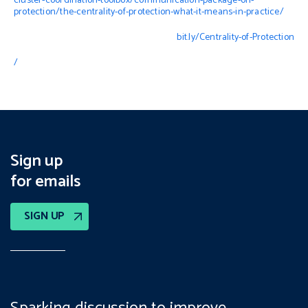
cluster-coordination-toolbox/communication-package-on-
protection/the-centrality-of-protection-what-it-means-in-practice
/
bit.ly/Centrality-of-Protection
/
Sign up
for emails
SIGN UP