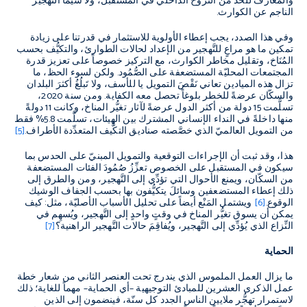
والمعارف للحد من النُّزوح الداخليّ في المستقبل، ولا سيَّما التَّهجير
الناجم عن الكوارث.
وفي هذا الصدد، يجب إعطاء الأولوية للاستثمار في قدرتنا على زيادة
تمكين ما هو مراعٍ للتَّهجير من الإعداد لحالات الطوارئ، والتكيُّف بحسب
المُنَاخ، وتقليل مخاطر الكوارث، مع التركيز خصوصاً على تعزيز قدرة
المجتمعات المحليّة المستضعفة على الصُّمُود. ولكن لسوء الحظ، ما
تزال هذه الميادين تعاني نَقْصَ التمويل يا للأسف، ولا تَبلُغُ أكثرَ البلدان
والسكّان عرضةً للخطر بلوغاً تحصل معه الكفاية. ومن سنة 2020،
تسلَّمت 15 دولة من أكثر الدول عرضةً لآثار تغيُّر المناخ، وكانت 11 دولةً
منها داخلةً في النداء الإنساني المشترك بين الهيئات، تسلَّمت 5.8% فقط
من التمويل العالميّ الذي خصَّصته صناديق التكُّيف المتعدِّدة الأطراف.
[5]
هذا، وقد ثبت أن الإجراءات التوقعية والتمويل المبنيّ على الحدس بما
سيكون في المستقبل على الخصوص تعزِّزُ صُمُودَ الفئات المستضعفة
من السكّان، ويمنع الأحوال التي تؤدِّي إلى التَّهجير، ومن والطرق إلى
ذلك إعطاء المستضعفين وسائلَ يتكيُّفون بها بحسب الجفاف الوشيك
الوقوع.
[6]
ويشتمل المَنْع أيضاً على تحليل الأسباب الأصليّة، مثل: كيف
يمكن أن يسوق تغيُّر المناخ في وقتٍ واحدٍ إلى التَّهجير، ويُسهِم في
النِّزاع الذي يُؤدِّي إلى التَّهجير، ويُفاقِمَ حالات التَّهجير الراهنية؟
[7]
الحماية
ما يزال العمل الملموس الذي يندرج تحت العنصر الثاني من شعار خطة
عمل الذكرى العشرين للمبادئ التوجيهية –أي الحماية– مهماً للغاية؛ ذلك
لاستمرار تهجُّر ملايين الناس الجدد كل سنّة، فينضمون إلى الذين