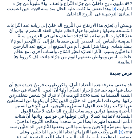
45.7 مليون نازحٍ داخليّ من جرّاء النِّزاع والعنف، و5.1 مليوناً من جرّاء
الكوارث.
[1]
وهذا ضعف ما كانت عليه الحال منذ سنة 1998، حين اعتمدت
المبادئ التوجيهية في النُّزوح الداخليّ.
ويمكن أن يُعزَى هذا الارتفاع في النُّزوح الداخليّ إلى زيادة عدد النِّزاعات
المُسلَّحة وطولها وخطورتها حولَ العالم طوال العقد المنصرم، وإلى أنّ
عددَ الكوارث المرتبطة بالمُنَاخ قد تضاعف على في العشرين سنةً
الماضية بالقياس إلى العقدين الذين سبقاها، ثمَّ إلى أنّ التَّهجير اليومَ لا
ينفكُّ يتمادى. وممّا يثيرُ القلق، أنه من المتوقع أن يرتفع عدد النازحين
الداخليِّين بسبب الآثار الضارّة لتغيُّر المُنَاخ، وأسباب أخرى، مع تفاقُم
حاجات الناس ومواطن ضعفهم اليومَ من جرّاء جائحة (ف-كورونا-19)
العالمية.
فرص جديدة
قد يضعف معرفة هذه الأعداد الأملَ، ولكن ظهرت فرصٌ جديدة تتيح أن
يبذل فيها جهد جماعيّ لإحراز التقدُّم. أولها: أنّ الدول الأعضاء في خطة
التنمية المستدامة لسنة 2030 التزمت أنْ لا تترك أيّ شخص يتخلف عن
ركبها، وفي ذلك النازحون الداخليُّون الذين يَكثُرُ أن يكونوا من المتخلِّفين
عن الرَّكب. وزادَ عدد الدول المتضرِّرة بالتَّهجير، التي كَثُرَ في السنين
الأخيرة وضعها قوانين وسياسات للنُّزوح الداخليّ، لا سيَّما الدول
المُصدِّقة لاتفاقية كمبالا أو التي توطِّنها في قوانينها. وثانيها: أنّ هيئات
الأمم المتحدة أظهرت أيضاً التزاماً متجدداً بمعالجة النُّزوح الداخليّ،
ومنها مفوضيَّة اللاجئين وسياستها التي وضعتها للنَّازحين الداخليِّين سنة
2019
[2]
التي وكَّدت فيها التزاماتها تجاه النازحين الداخليِّين. وعلى
مستوى المنظومة بأسرها، ألَّف الأمين العام للأمم المتحدة الفرقةَ