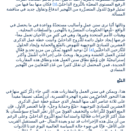
الرفيع المستوى المعنيّة بالنُّزوح الداخليّ،
[3]
فكان منها بما فيها من
تمثيل قويّ للدول المتضرِّرة من التَّهجير اندفاعٌ وتفاؤل جديد في مناقشة
المسألة.
وثالثها أنّنا نرى سنن عملٍ وأساليب مستجدّةً وواعدة في ما يحصل في
الواقع –تتَّبعها الحكومات المتضرِّرة بالتَّهجير، والسلطات المحلية،
وهيئات الأمم المتحدة وغيرها، وهي في كثيرٍ من الأحيان تعمل معاً–
غرضها إيجاد حلول دائمة للنُّزوح الداخليّ. وأثبتت خطة عمل الذكرى
العشرين للمبادئ التوجيهية للنهوض بالمَنْع والحماية وإيجاد الحلول
للنَّازحين الداخليِّين
[4]
أنّ توحيد الجهود يُمكِّن من مزيدِ تحديدٍ فعّالٍ
لسُنَنِ العمل الحَسَنة وتعزيزها، ويحثُّ على إجراءاتٍ أشْمَلَ وأكثر
إستراتيجيّةً. فإن وُسِّعَ نطاق سنن العمل هذه ونطاق هذه المقاربات
الجديدة، فمن المحتمل أن تقلل كثيراً من عَدَدِ المُعانِينَ من التَّهجير
المتمادي.
المَنْع
هذا، ويمكن في سنن العمل والمقاربات هذه، التي جاء ذِكْرُ كثيرٍ منها في
هذا النحور الخاصّ من نشرة الهجرة القسرية، أن تُصنَّف تصنيفاً مفيداً
على ثلاثة عناصر أُلِّف منها الشعار الذي حملته خطَّة عملِ الذكرى
العشرين للمبادئ التوجيهية: «مَنْعٌ وحمايةٌ وحلٌّ». فأما العنصر الأول، فإن
المنع القويّ للنِّزاعات والتخفيف القويّ من آثار تغيُّر المناخ سيؤسِّسان بلا
شكّ أكثرَ الإجراءات فعّاليّةً واستدامةً لمنع النُّزوح الداخليّ. وعلى الرغم
من أن مثل هذه الإجراءات قد تبدو بعيدة المنال –في المستقبل القريب
على الأقل– فإنّا في ضوء حالة السياسة العالمية اليومَ عندنا الأدوات