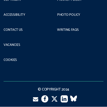
ACCESSIBILITY
PHOTO POLICY
CONTACT US
WRITING FAQS
VACANCIES
COOKIES
© COPYRIGHT 2024
Email
Twitter
Facebook
LinkedIn
VK