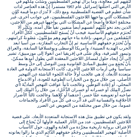
لنَفْيِهم غير معالجة، وما يزال تهجير الفلسطينيين وسَلْبُ مِلْكهم في
الأرض التي احتلَّتها إسرائيل عام 1967 مستمراً. إنَّ هذه العناصر لذات
شأن عظيمٍ في القضية الفلسطينية. ومع ذلك، لا تُدرَك دوماً قيمة كَوْنِ
المشكلات التي يواجهها اللاجئون الفلسطينيون، في جوانب أخرى، غير
مختلفةٍ اختلافاً واضحاً عن المشكلات التي يواجهها غيرهم من اللاجئين،
الذين يجد نحو ثُلْثَيْهم أنفسهم أيضاً منفيين نفياً طال أمده، ويَكثُر ألا
تُحترَم حقوقهم الأساسية. فيجب أنْ يُسمَح للفلسطينيين، ككلِّ الأفراد
المُقتلعين من أرضهم، بإعادة بناء حياتهم وهم مؤمَّنُونَ، مَصُونةٌ كرامتهم،
وأنْ تُحترَم حقوقهم الأساسية. ثم إنَّ التجارب المقارَنة، من آسيا (بعد
الحرب الهندية الصينية)، وأمريكا الوسطى ويوغسلافيا السابقة، والعراق
وتيمور الشرقية، وبلادٍ شتَّى في إفريقيا (من أنغولا إلى موزمبيق)، تشير
إلى أنَّ إيجاد حلول لمسائل اللاجئين المعقدة التي يطول أمدها ممكنٌ،
بأنْ يُجمَع بين تطبيق المبادئ القانونية وبين التوصل إلى حلٍّ وسط
سياسياً. وفي أزمات اللاجئين الأخرى، كانت الاستجابة الدولية في العادة
متعددة الأبعاد، إذ هي عالجت أولاً: حالة اللجوء الناشئة عن التهجير
الأصلي، من خلال مزيجٍ من الخيارات الطوعية للعودة، أو الاندماج
المحلي، أو إعادة التوطين. وعالجت ثانياً: عواقبَ التهجير الماديَّةَ (أي
تضرُّر المِلك أو خسرانه أو خسران الدَّخْلِ)، من خلال ردِّ المِلك إلى
صاحبه أو تعويضه عمّا خسر، أحدهما أو كلاهما. وعالجت ثالثاً: الأضرار
الأخلاقية والنفسانية التي قد أثَّرت في كلٍّ من الأفراد والجماعات
عموماً، من خلال صورٍ مختلفة من التعويض عن الضرر.
ولقد يكون في تطبيق مثل هذه الاستجابة المتعددة الأبعاد، على قضية
اللاجئين الفلسطينيين، عدد من الآثار العملية. فأولها: أنْ يُحتاجَ إلى
الاعتراف برواية تاريخية مجرَّدة من الغاية والهوى، حول ’الأسباب
الأصلية‘ لتهجير الفلسطينيين وجَحْدِ حقوقهم الدَّائِمِ الذي ما زالوا يعانونه