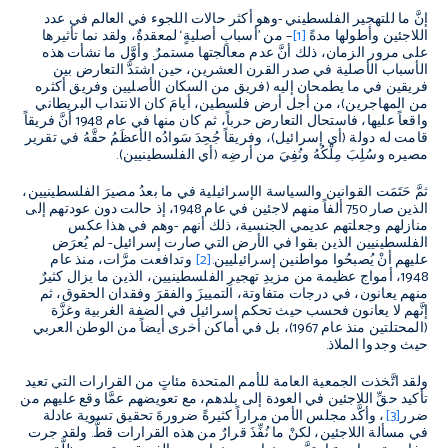
إنَّ ما للتهجير الفلسطيني -وهو أكثر حالات اللجوء في العالم في عدد
اللاجئين وأطولها مدةً
[1]
– من ’أسبابٍ أصليةٍ‘ لمعقدةٌ، ولقد نما تأثيرها
على مرور الزمان، ذلك أنَّ عدم معالجتها مستمرٌ. وأوَّل ما نشأت هذه
الأسباب الأصلية في صدر القرن العشرين، حين اشتدَّ التعارض بين
فريقين في ما يطمحان إليه (فريق من السكان الأصليين وفريق أكثره
من المهاجرين)، من أجل أرض فلسطين، أيامَ كان الانتداب البريطاني
واقعاً عليها، فاستحال التعارض حرباً، ثم كان منها في عام 1948 أنَّ فريقاً
قامت له دولة (أي إسرائيل)، وفريقاً جُحِدَ سَوادُه الأعظَمُ حقَّهُ في تقرير
مصيره وسُلِبَ مِلْكُهُ ونُفِيَ من أرضِه (أي الفلسطينيين).
ثمَّ حَتَمَت القوانين والسياسة الإسرائيلية في ما بعدُ مصيرَ الفلسطينيين،
الذين صار 750 ألفاً منهم لاجئين في عام 1948، إذ حالت دون عودتهم إلى
منازلهم وجعلتهم عديمي الجنسية، ذلك أنهم -وهم في هذا عكس
الفلسطينيين الذين بقوا في الأرض التي صارت إسرائيل- لم يُعرَض
عليهم أنْ يُصبحُوا مواطنين إسرائيليين.
[2]
وتدافعت مرَّات، منذ عام
1948، أمواج عظيمة من مزيدِ تهجيرِ الفلسطينيين، الذين ما يزال كثيرٌ
منهم يعانون، في درجات متفاوتة، التمييزَ والفقرَ وفقدان الحقوق، ثم
إنَّهم لا يعانون فحسب حيث تحكم إسرائيل في الضفة الغربية وغزَّة
(المحتلتين منذ عام 1967)، بل في أماكن أخرى أيضاً من الوطن العربي
حيث وجدوا الملاذ.
ولقد اتَّخذت الجمعية العامة للأمم المتحدة مئاتٍ من القرارات التي تعيد
تأكيد حقِّ اللاجئين في العودة إلى بلدهم، مع تعويضهم عمَّا وقع عليهم من
ضرر
[3]
، وأكَّد مجلس الأمن مراراً كثيرةً ضرورةَ تحقيق تسوية عادلة
في مسألة اللاجئين، لكنْ ما نُفِّذَ قرارٌ من هذه القرارات قطُّ. ولقد جرت