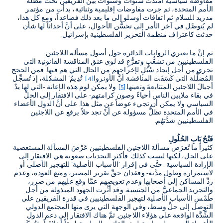
مفاوضة سياسية امتدَّت سنوات وسنوات بين الفريقين تحت مظلَّة
الأمم المتحدة، ثم جرت مفاوضات إقليمية وثنائية، بدأت من مؤتمر
مدريد للسلام ثم اتفاقات أوسلو إلى ما بعد ذلك فصاعداً، ومع كل هذا،
لم يُتوصَّل في آخر الأمر إلى تحسُّن الأحوال، على أنَّ أحداثاً لها شأن
حدثت كاعتراف منظمة التحرير الفلسطينية بإسرائيل.
ثم إنَّ ما يعتري الروايات الدائرة حول أصول مسألة اللاجئين
الفلسطينيين من تشعُّبٍ وتفرُّعٍ قد لوى عنق المناقشة القانونية التي
تجري من أجل إيجاد سُبُلٍ لإخراجهم من الحال التي هم فيها. فمن الحجج
المُضلِّلة التي كَسَفَت المناقشة أنَّ الأونروا
[4]
’تُدِيمُ‘ المشكلة، إذ تُسجِّل
أجيالَ اللاجئين المتتابعةَ وتعينها.
[5]
ولا يمكن لوم هذه الإعانة -التي لها يدٌ
في بقاء ملايين الناس أحياءً وصون كرامتهم- على الافتقار إلى الحلِّ
السياسي ولا يمكن أن تجيء عوضاً عن مثل هذا. على أنَّ الدول الأعضاء
في الأمم المتحدة تظلُّ مسؤولة عن أنْ تجد حلاً يرفع عن اللاجئين
الفلسطينيين شدَّتهُم.
فَتْحُ بَابِ الحُلُولِ
كثيراً ما تُعرَض مسألة اللاجئين الفلسطينيين عَرْضَ المسألة المستعصية
على الحل، لكنها ليست كذلك. فأكثر التحديات صعوبة هي الافتقار إلى
الإرادة السياسية -حتَّى في إقرار ’الأسباب الأصلية‘ للتهجير الأصلي أو
لاستمراره وطول مدَّته- وفقدان حقِّ تقرير المصير، ومنع العودة، وعدم
ردِّ المساكن إلى أصحابها وعدم تعويضهم عمَّا وقع عليهم من ضرر،
والتجريد الجماعيُّ من الجنسية. وقد أثَّرت الجهود المبذولة من أجل
طَمْسِ الأسباب الأصلية لتهجير الفلسطينيين في قدرة الفريقين على
التوصل إلى حلٍّ وسط، وفي الوجهة التي يرى منها المجتمع الدولي
الشِّدَّة الواقعة على هؤلاء اللاجئين. ثمَّ هناك الافتقار إلى دعم الدول