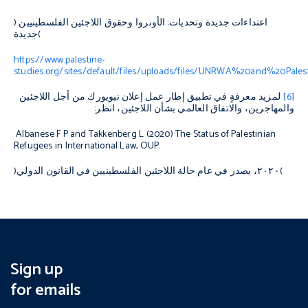
اعتداءات جديدة وتحديات
:
الأونروا وحقوق اللاجئين الفلسطينيين
(
)
جديدة
https://www.palestine-
studies.org/sites/default/files/uploads/files/UNRWA%20and%20
[6]
لمزيد معرفةٍ في تطبيق إطار عمل إعلان نيويورك من أجل اللاجئين
والمهاجرين، والاتفاق العالمي بشأن اللاجئين، انظر:
Albanese F P and Takkenberg L (2020)
The Status of Palestinian
Refugees in International Law,
OUP.
)
٢٠٢٠
، يصدر في عام
حالة اللاجئين الفلسطينيين في القانون الدولي
(
Sign up
for emails