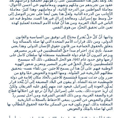
بعدُ. ولقد يعين هذا الفلسطينيين على ردِّ هويتهم الجمعية وكرامتهم بعد
عقود من تجريدهم من مِلكهم ونفيهم، ومعاملتهم -في أحسن الأحوال-
معاملةَ المواطنين من الدرجة الثانية، أو معاملتهم -وهذا كثيرٌ- معاملةَ
الأجانب من الدرجة الثانية. ولعلَّ هذا يعين أيضاً على تعزيز التوصل إلى
حلٍّ وسط مع إسرائيل، ومعالجةِ إدراكٍ في هذا الصدد مغلوط فيه عند
الناس في البلاد العربية. ومن هنا أنَّ قيادة الأمم المتحدة لعمليةٍ كهذه
تعين على تحقيق التجرُّد من هوى النفس.
وثانيها: أنَّ كلَّ حلٍّ يُقترحُ محتاجٌ إلى توفيق بين السياسية والقانون
الدولي، ومن ذلك قرارات الأمم المتحدة التي لها صلة بالمسألة وما
يتعلق بالحقوق الجماعية من قانون حقوق الإنسان الدولي. وهذا يعني
ضمنياً، بادِيَ بَدءٍ، احترام مبدأ حقِّ الفلسطينيين في تقرير مصيرهم.
ويزعم كثيرون أنَّ قيام دولة فلسطينية مستقلة لها سلطان كامل على
أرضها وفق حدود عام 1967، هو الحل المنطقي، ذلك أنَّه سيسمح
للفلسطينيين بإعمال الحقِّ في تقرير المصير وبتعزيز شعور الهوية
الوطنية فيهم. على أنَّ هذا لن يسمح للاجئين -من تلقاء نفسه- بتحقيق
مطالبهم التاريخية غير المَنُولة، ومنها العودة والتعويض عمّا وقع من
ضرر. وإن حدثت تسويةٌ فَسَتسمح للاجئين باتِّخاذ مكان إقامة في دولة
فلسطينية حديثة النشأة، أو يبقون في البلاد المضيفة إلى أنْ يُتَّخذ قرار
يُمكِّن العودة إلى إسرائيل، فيعود عدد منهم يتَّفق عليه الفريقان. ولكنْ
إن أُرِيدَ حدوث ذلك، يجب على إسرائيل أولاً أنْ ترجع عن احتلالها قطاع
غزة والضفة الغربية، ومن ذلك القدس الشرقية. ومن أجل تيسير ردِّ
المِلك والتعويض عن الضرر، ينبغي الاحتفاظ بالسجلات التاريخية
المتعلِّقة بذلك، ليومٍ يكون فيه من الممكن ملاحقة الحقوق المُطَالَبِ بها
التي لها صلة بالمِلك والتعويض.