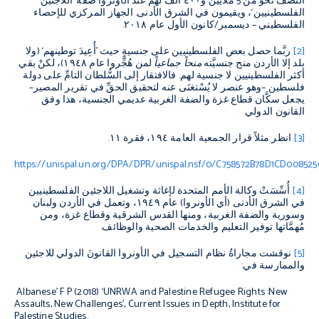
النصف نحوٌ من
5
ملايين و
٤٠٠
ألف لهم عند الأونروا صفة
’
اللاجئين
الفلسطينيين
‘
، ويقيمون في الشرق الأدنى
.
الجهاز المركزي للإحصاء
الفلسطيني
–
ديسمبر
/
كانون الأول عام
٢٠١٨
.
[2]
ربَّما حصل بعض الفلسطينيين على جنسيةٍ حيث
’
أُعِيدَ توطينهم
‘ (
ولا
بلد إلا الأردن منح جنسيَّته
منحاً جماعياً
لمن هُجِّروا عام
١٩٤٨
)
، لكنْ بقي
أكثر الفلسطينيين لا جنسية لهم
.
فالافتقار إلى السُّلطان التامِّ على دولة
فلسطين
–
وهو عنصر لا يُسْتغنَى عنه لتحقيق الحقِّ في تقرير المصير
–
يجعل سكَّان قطاع غزة والضفة الغربية عديمي الجنسية، هذا وفق
القانون الدولي
.
[3]
انظر مثلاً قرار الجمعية العامة
١٩٤
، فقرة
١١
.
https://unispal.un.org/DPA/DPR/unispal.nsf/0/C758572B78D1CD00852
[4]
أُسِّسَتْ وكالة الأمم المتحدة لإغاثة وتشغيل اللاجئين الفلسطينيين
في الشرق الأدنى
(
أي الأونروا
)
عام
١٩٤٩
، وتعمل في الأردن ولبنان
وسورية والضفة الغربية، ومنها القدس الشرقية وقطاع غزة، ومن
مُهمَّاتها توفير التعليم والخدمات الصحية والوظائف
.
[5]
نوقشت مجاراةُ نظام التسجيل في الأونروا القانونَ الدولي للاجئين
والممارسة في
:
Albanese’ F P (2018) ‘UNRWA and Palestine Refugee Rights
:
New
Assaults, New Challenges’,
Current Issues in Depth
, Institute for
Palestine Studies.