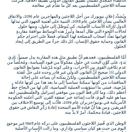
الأعضاء المجدي لضمان تطبيق القانون الدولي تطبيقاً أخلاقياً، فتُرِكَت
مسألة اللاجئين الفلسطينيين بعد كلِّ ما تقدَّم غير معالجة.
ويُشدِّد إعلان نيويورك من أجل اللاجئين والمهاجرين عام 2016، والاتفاق
العالمي بشأن اللاجئين عام 2018، التنبيهَ على أهمية الجهود التي تبذلها
الدول لإزالة الأسباب الأصلية، كي يُتوصَّلَ إلى حلول، ومنها حلول
لحالات اللجوء التي طال أمدها. وتُبرِزُ هذه الوسائط موافقةَ مقاربةٍ
قِوامها تعدُّد أصحاب المصلحة لهذا المقام، فضلاً على احترام حكم
القانون وحماية حقوق الإنسان، كل ذلك جزءٌ من الطريق إلى إيجاد
الحلول.
أمَّا الفلسطينيون، فعندهم أنَّ تطبيق مثل هذه المقاربة يدل ضمنياً، بَادِيَ
بَدءٍ، على كَوْنِ البحث عن حلول مفكوكاً من قيود السياسة، ومُخلَّصاً من
عدم تكافئ القوى بين الأحزاب، وعلى كونه مُرْشَداً بضوابط القانون
الدولي.
[6]
صحيح أنَّ القانون الدولي غير قادر وحده على حلِّ عُقدَة
مسألة اللاجئين الفلسطينيين، ولكنْ يمكنه أن يساعد على إحالة
المناقشات من كونها ’ممكنةً سياسياً‘ إلى ما بعد هذا من كونها عادلة
مُرْضِية، فمتى ما استؤنفت العملية السياسية، كان لها من النجاح حظٌّ
أعظم. ذلك، وما كان قطُّ البون بين موقفي إسرائيل والفلسطينيين أبعد
مما هو عليه اليومَ، فأتت إشاعة خبر ’صفقة القرن‘ التي أعلنته الحكومة
الأمريكية في يونيو/حزيران عام 2019، فأدَّت إلى توسيع الاختلاف بين
الفريقين. ومن هنا أنَّ قيادة الأمم المتحدة إعادةَ رَكْزِ النقاش في حقوق
اللاجئين، قيادةً محكمةً، أمرٌ لا بدَّ منه.
الوطن الذي قُسِرَ اللاجئون الفلسطينيون على تركه عام 1948 غير موجودٍ
اليومَ من حيث هو كيان سياسي وإداري، وما زالت الأسباب الأصلية