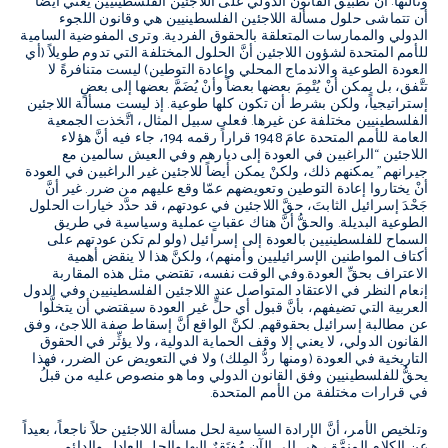
وثالثها: أنَّ تطبيق القانون الدولي على اللاجئين الفلسطينيين يعني أيضاً
أن تتماشى حلول مسألة اللاجئين الفلسطينيين هي وقانون اللجوء
الدولي والممارسات المتعلقة بالحقوق الفردية. وترى المفوضية السامية
للأمم المتحدة لشؤون اللاجئين أنَّ الحلول المختلفة التي تدوم طويلاً (أي
العودة الطوعية والاندماج المحلي وإعادة التوطين) ليست متنافرةً لا
تتَّفق، بل يمكن أنْ يُتْمِمَ بعضها بعضاً وأنْ يُضَمَّ بعضها إلى بعضٍ
إستراتيجياً، ولكن بشرط أن تكون كلها طوعية. إذ ليست مسألة اللاجئين
الفلسطينيين مختلفة عن غيرها. فعلى سبيل المثال، اتَّخذت الجمعية
العامة للأمم المتحدة عامَ 1948 قراراً رقمه 194، جاء فيه أنَّ هؤلاء
اللاجئين “الراغبين في العودة إلى ديارهم وفي العيش سالمين مع
جيرانهم” يمكنهم ذلك، ولكنْ يمكن أيضاً للاجئين غير الراغبين في العودة
أنْ يختاروا إعادة التوطين وتعويضهم عمّا وقع عليهم من ضرر. غير أنَّ
جَحْدَ إسرائيل الثابتَ، حقَّ اللاجئين في عودتهم، قد حدَّد خيارات الحلول
الطوعية البديلة. والحقُّ أنَّ هناك عقباتٍ عملية وسياسية في طريق
السماح للفلسطينيين بالعودة إلى إسرائيل (ولو لم تكن عودتهم على
أكتاف المواطنين الإسرائيليين وأمنهم)، ولكنَّ هذا لا ينقض أهمية
الاعتراف بحقِّ العودة.وفي الوقت نفسه، تقتضي مثل هذه المقاربة
إنعام النظر في الاعتقاد المتواصل عند اللاجئين الفلسطينيين وفي الدول
العربية التي تضيفهم، بأنَّ قبول أي حلٍّ غير العودة سيقتضي أن يتخلَّوا
عن مطالبة إسرائيل بحقوقهم. لكنَّ الواقع أنَّ إسقاط صفة اللاجئ، وفق
القانون الدولي، لا يعني إلا وقف الحماية الدولية، ولا يؤثِّر في الحقوق
التاريخية في العودة (ومنها ردُّ المِلك) ولا في التعويض عن الضرر، فهذا
يحقُّ للفلسطينيين وفق القانون الدولي وما هو منصوص عليه من قبلُ
في قرارات مختلفة من الأمم المتحدة.
وتلخيص الأمر، أنَّ الإرادة السياسية لحل مسألة اللاجئين حلاً ناجعاً، بعيداً
عن الكلام المنمَّق، هي إلى الآن مُفتَقرٌ إليها
.
والحل العادل والدائم