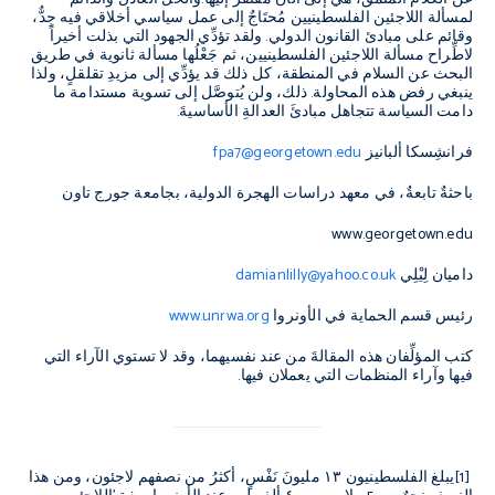
لمسألة اللاجئين الفلسطينيين مُحتَاجٌ إلى عمل سياسي أخلاقي فيه جِدٌّ،
وقائم على مبادئ القانون الدولي
.
ولقد تؤدِّي الجهود التي بذلت أخيراً
لاطِّراح مسألة اللاجئين الفلسطينيين، ثم جَعْلُها مسألة ثانوية في طريق
البحث عن السلام في المنطقة، كل ذلك قد يؤدِّي إلى مزيدِ تقلقلٍ، ولذا
ينبغي رفض هذه المحاولة
.
ذلك، ولن يُتوصَّل إلى تسوية مستدامة ما
دامت السياسة تتجاهل مبادئَ العدالةِ الأساسيةَ
.
فرانشِسكا ألبانيز
fpa7@georgetown.edu
باحثةٌ تابعةٌ، في معهد دراسات الهجرة الدولية، بجامعة جورج تاون
www.georgetown.edu
داميان لِيْلِي
damianlilly@yahoo.co.uk
رئيس قسم الحماية في الأونروا
www.unrwa.org
كتب المؤلِّفان هذه المقالةَ من عند نفسيهما، وقد لا تستوي الآراء التي
فيها وآراء المنظمات التي يعملان فيها.
[1]
يبلغ الفلسطينيون
١٣
مليونَ نَفْسٍ، أكثرُ من نصفهم لاجئون، ومن هذا